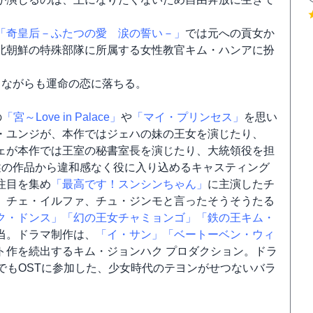
「奇皇后－ふたつの愛 涙の誓い－」
では元への貢女か
北朝鮮の特殊部隊に所属する女性教官キム・ハンアに扮
しながらも運命の恋に落ちる。
の
「宮～Love in Palace」
や
「マイ・プリンセス」
を思い
・ユンジが、本作ではジェハの妹の王女を演じたり、
ェが本作では王室の秘書室長を演じたり、大統領役を担
述の作品から違和感なく役に入り込めるキャスティング
注目を集め
「最高です！スンシンちゃん」
に主演したチ
、チェ・イルファ、チュ・ジンモと言ったそうそうたる
ク・ドンス」
「幻の王女チャミョンゴ」
「鉄の王キム・
当。ドラマ制作は、
「イ・サン」
「ベートーベン・ウィ
ト作を続出するキム・ジョンハク プロダクション。ドラ
でもOSTに参加した、少女時代のテヨンがせつないバラ