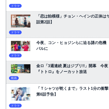
ドラマ
「恋は飴模様」チョン・ヘインの正体は
話第2話】
ドラマ
今夜、コン・ヒョジンらに迫る謎の危機
バルに
ドラマ
金ロ「3週連続 夏はジブリ!!」開幕 
『トトロ』をノーカット放送
映画
「Ｔシャツが乾くまで」ラスト1分の衝撃
第6話予告】
ドラマ