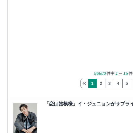
96580
件中
1
～
15
件
1
2
3
4
5
「恋は飴模様」イ・ジュニョンがサプライ