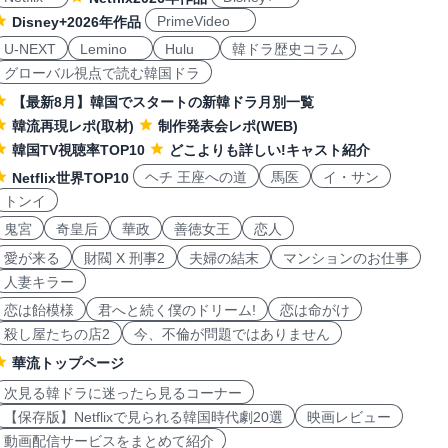
PrimeVideo
Disney+2026年作品
U-NEXT
Lemino
Hulu
韓ドラ歴史コラム
グローバル視点で読む韓国ドラ
【最新8月】韓国でスタートの新韓ドラ月別一覧
韓流再現レポ(取材)
制作発表会レポ(WEB)
韓国TV視聴率TOP10
どこよりも詳しい!キャスト紹介
ヘチ 王座への道
馬医
イ・サン
Netflix世界TOP10
トンイ
鬼宮
奇皇后
華政
善徳女王
恋人
愛が来る
財閥 X 刑事2
夫婦の結末
マンションのお仕事
人妻キラー
恋は飴模様
君へと続く僕のドリーム!
恋は命がけ
殺し屋たちの店2
今、不倫が問題ではありません
華流トップページ
次見る韓ドラに迷ったら見るコーナー
【保存版】Netflixで見られる韓国時代劇20選
映画レビュー
動画配信サービスをまとめて紹介