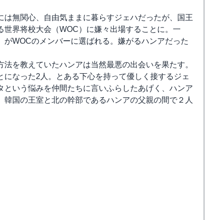
には無関心、自由気ままに暮らすジェハだったが、国王
る世界将校大会（WOC）に嫌々出場することに。一
）がWOCのメンバーに選ばれる。嫌がるハンアだった
方法を教えていたハンアは当然最悪の出会いを果たす。
とになった2人。とある下心を持って優しく接するジェ
タという悩みを仲間たちに言いふらしたあげく、ハンア
、韓国の王室と北の幹部であるハンアの父親の間で２人