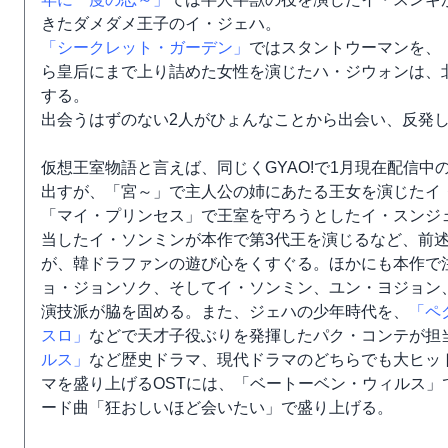
きたダメダメ王子のイ・ジェハ。
「シークレット・ガーデン」
ではスタントウーマンを、
ら皇后にまで上り詰めた女性を演じたハ・ジウォンは、
する。
出会うはずのない2人がひょんなことから出会い、反発
仮想王室物語と言えば、同じくGYAO!で1月現在配信中
出すが、「宮～」で主人公の姉にあたる王女を演じたイ
「マイ・プリンセス」で王室を守ろうとしたイ・スンジ
当したイ・ソンミンが本作で第3代王を演じるなど、前
が、韓ドラファンの遊び心をくすぐる。ほかにも本作で
ョ・ジョンソク、そしてイ・ソンミン、ユン・ヨジョン
演技派が脇を固める。また、ジェハの少年時代を、
「ペ
スロ」
などで天才子役ぶりを発揮したパク・コンテが担
ルス」
など歴史ドラマ、現代ドラマのどちらでも大ヒッ
マを盛り上げるOSTには、「ベートーベン・ウィルス」
ード曲「狂おしいほど会いたい」で盛り上げる。