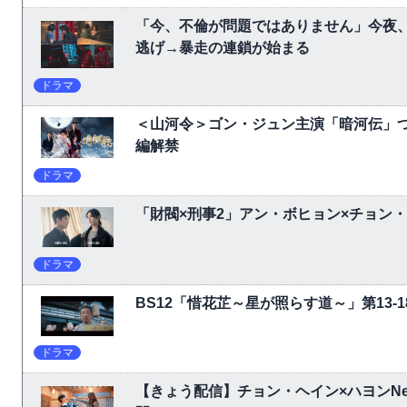
「今、不倫が問題ではありません」今夜、
逃げ→暴走の連鎖が始まる
ドラマ
＜山河令＞ゴン・ジュン主演「暗河伝」
編解禁
ドラマ
「財閥×刑事2」アン・ボヒョン×チョン
ドラマ
BS12「惜花芷～星が照らす道～」第13
ドラマ
【きょう配信】チョン・ヘイン×ハヨンNet