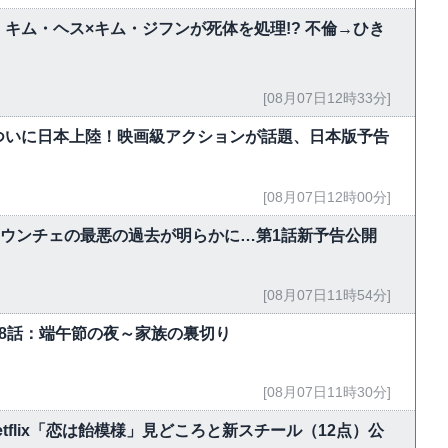
キム・ヘス×キム・ジフンが死体を処理!? 不倫→ひき
[08月07日12時33分]
ついに日本上陸！映画級アクションが話題、日本版予告
[08月07日12時00分]
・ウンチェの最悪の過去が明らかに…第1話新予告公開
[08月07日11時54分]
-18話：端午節の夜～家族の裏切り
[08月07日11時30分]
flix「恋は飴模様」見どころと新スチール（12点）公