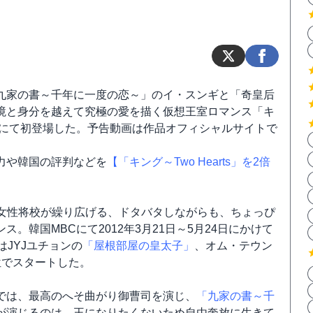
九家の書～千年に一度の恋～」のイ・スンギと「奇皇后
境と身分を越えて究極の愛を描く仮想王室ロマンス「キ
YAO!にて初登場した。予告動画は作品オフィシャルサイトで
力や韓国の評判などを
【「キング～Two Hearts」を2倍
女性将校が繰り広げる、ドタバタしながらも、ちょっぴ
韓国MBCにて2012年3月21日～5月24日にかけて
JYJユチョンの
「屋根部屋の皇太子」
、オム・テウン
位でスタートした。
では、最高のへそ曲がり御曹司を演じ、
「九家の書～千
が演じるのは、王になりたくないため自由奔放に生きて