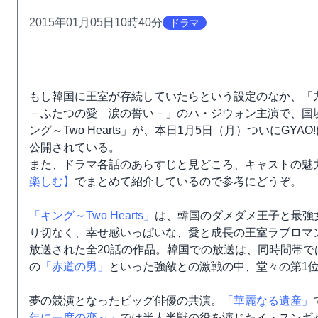
2015年01月05日10時40分
ドラマ
もし韓国に王室が存続していたらという設定のなか、「
－ふたつの愛 涙の誓い－」のハ・ジウォン主演で、国
ング～Two Hearts」が、本日1月5日（月）ついにG
公開されている。
また、ドラマ各話のあらすじと見どころ、キャストの魅
楽しむ】
でまとめて紹介しているので参考にどうぞ。
「キング～Two Hearts」
は、韓国のダメダメ王子と最強
り切なく、幸せ感いっぱいな、愛と成長の王室ラブロマンス。
放送された全20話の作品。韓国での放送は、同時間帯では
の
「赤道の男」
といった強敵との激戦の中、堂々の第1
夢の競演となったビッグ俳優の共演。
「華麗なる遺産」
年に一度の恋～」
では半人半獣の役を演じたイ・スンギ