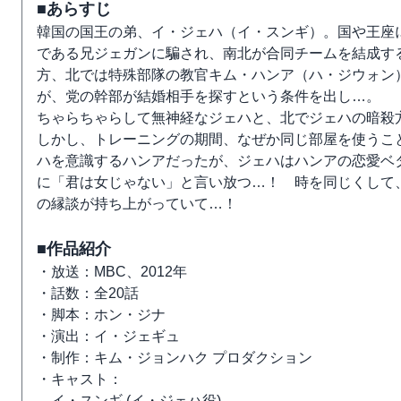
■あらすじ
韓国の国王の弟、イ・ジェハ（イ・スンギ）。国や王座
である兄ジェガンに騙され、南北が合同チームを結成す
方、北では特殊部隊の教官キム・ハンア（ハ・ジウォン
が、党の幹部が結婚相手を探すという条件を出し…。
ちゃらちゃらして無神経なジェハと、北でジェハの暗殺
しかし、トレーニングの期間、なぜか同じ部屋を使うこ
ハを意識するハンアだったが、ジェハはハンアの恋愛ベ
に「君は女じゃない」と言い放つ…！ 時を同じくして
の縁談が持ち上がっていて…！
■作品紹介
・放送：MBC、2012年
・話数：全20話
・脚本：ホン・ジナ
・演出：イ・ジェギュ
・制作：キム・ジョンハク プロダクション
・キャスト：
イ・スンギ (イ・ジェハ役)