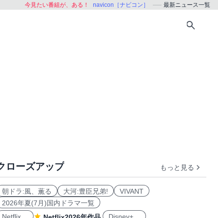
今見たい番組が、ある！
navicon［ナビコン］
最新ニュース一覧
クローズアップ
もっと見る
朝ドラ:風、薫る
大河:豊臣兄弟!
VIVANT
2026年夏(7月)国内ドラマ一覧
Netflix
Disney+
Netflix2026年作品