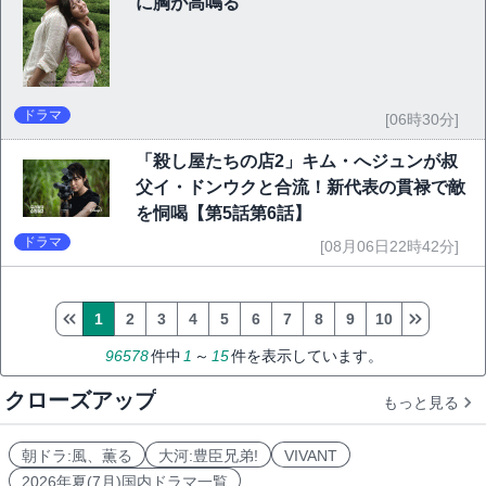
に胸が高鳴る
ドラマ
[06時30分]
「殺し屋たちの店2」キム・へジュンが叔
父イ・ドンウクと合流！新代表の貫禄で敵
を恫喝【第5話第6話】
ドラマ
[08月06日22時42分]
1
2
3
4
5
6
7
8
9
10
96578
件中
1
～
15
件を表示しています。
クローズアップ
もっと見る
朝ドラ:風、薫る
大河:豊臣兄弟!
VIVANT
2026年夏(7月)国内ドラマ一覧