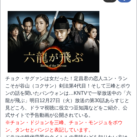
チョク・サグァンは女だった！定昌君の恋人ユン・ラン
こそが谷山（コクサン）剣法第4代目！そして三峰とポウ
ンの話を聞いたバンウォンは…KNTVで一挙放送中の「六
龍が飛ぶ」明日12月27日（火）放送の第30話あらすじと
見どころ、ドラマ視聴に役立つ豆知識などをご紹介、公
式サイトで予告動画が公開されている。
※チョン・ドジョンを三峰、チョン・モンジュをポウ
ン、タンセとバンジと表記しています。