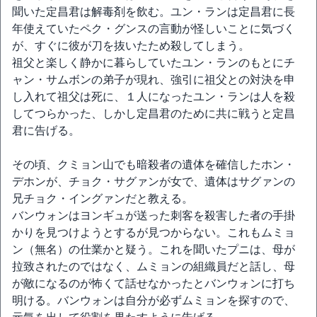
聞いた定昌君は解毒剤を飲む。ユン・ランは定昌君に長
年使えていたペク・グンスの言動が怪しいことに気づく
が、すぐに彼が刀を抜いたため殺してしまう。
祖父と楽しく静かに暮らしていたユン・ランのもとにチ
ャン・サムボンの弟子が現れ、強引に祖父との対決を申
し入れて祖父は死に、１人になったユン・ランは人を殺
してつらかった、しかし定昌君のために共に戦うと定昌
君に告げる。
その頃、クミョン山でも暗殺者の遺体を確信したホン・
デホンが、チョク・サグァンが女で、遺体はサグァンの
兄チョク・イングァンだと教える。
バンウォンはヨンギュが送った刺客を殺害した者の手掛
かりを見つけようとするが見つからない。これもムミョ
ン（無名）の仕業かと疑う。これを聞いたプニは、母が
拉致されたのではなく、ムミョンの組織員だと話し、母
が敵になるのが怖くて話せなかったとバンウォンに打ち
明ける。バンウォンは自分が必ずムミョンを探すので、