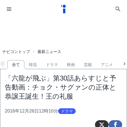
ナビコントップ
最新ニュース
全て
韓流
ドラマ
映画
芸能
アニメ
音
「六龍が飛ぶ」第30話あらすじと予
告動画：チョク・サグァンの正体と
恭譲王誕生！王の礼服
2016年12月26日12時10分
ドラマ