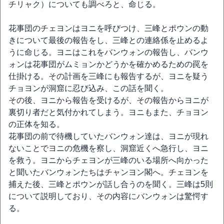
チリャク）についても調べろと、命じる。
花事団のチェヨンはヨニを呼びつけ、三峰とポウンの動
きについて最後の報告をし、三峰との連絡係を止めるよ
うに命じる。ヨニはこれをバンウォンの報告し、バンウ
ォンは花事団がムミョンかどうかを確かめるための罠を
仕掛ける。その計画を三峰にも報告するが、ヨニを疑う
チョヨンが洞窟に忍び込み、この話を聞く。
その後、ヨニから報告を受けるが、その報告からヨニが
裏切り者だと気付かれてしまう。ヨニもまた、チョヨン
の正体を知る。
花事団の前で待機していたバンウォン達は、ヨニが現れ
ないことでヨニの危機を察し、洞窟近くへ急行し、ヨニ
を救う。ヨニからチェヨンが三峰のいる場所へ向かった
と聞いたバンウォンたちはチャンヨン閣へ。チェヨンを
捕えた後、三峰とポウンが話し合うのを聞く。三峰は5則
について説明しており、その内容にバンウォンは驚愕す
る。