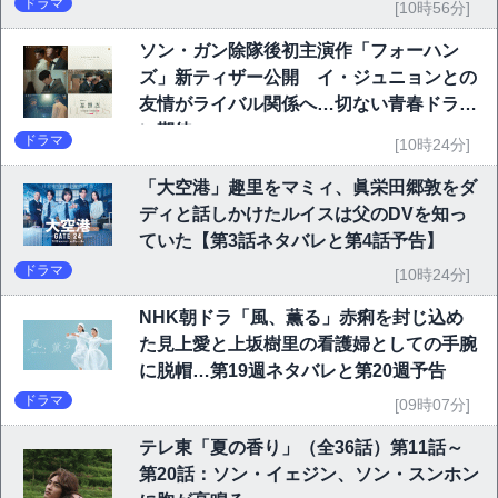
ドラマ
[10時56分]
ソン・ガン除隊後初主演作「フォーハン
ズ」新ティザー公開 イ・ジュニョンとの
友情がライバル関係へ…切ない青春ドラマ
に期待
ドラマ
[10時24分]
「大空港」趣里をマミィ、眞栄田郷敦をダ
ディと話しかけたルイスは父のDVを知っ
ていた【第3話ネタバレと第4話予告】
ドラマ
[10時24分]
NHK朝ドラ「風、薫る」赤痢を封じ込め
た見上愛と上坂樹里の看護婦としての手腕
に脱帽…第19週ネタバレと第20週予告
ドラマ
[09時07分]
テレ東「夏の香り」（全36話）第11話～
第20話：ソン・イェジン、ソン・スンホン