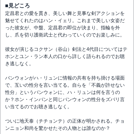
■見どころ
定昌君との愛を貫き、美しい舞と見事な剣アクションを
魅せてくれたのはハン・イェリ。これまで美しい女姿だ
った彼女が、中盤、定昌君の即位が決まり、指輪を外
し、爪を切り護衛武士と代わっていくのでお楽しみに。
彼女が演じるコクサン（谷山）剣法と4代目についてはテ
ホンとユン・ラン本人の口から詳しく語られるのでお聴
き逃しなく。
バンウォンがハ・リュンに情報の共有を持ち掛ける場面
で、互いの性分を言い当てる。自らを「不義が許せない
性分」というバンウォンに、ハ・リュンは何を言うの
か？ホン・インバンと同じバンウォンの性分をズバリ言
い当てるのでお聴き逃しなく。
ついに地天泰（チチョンテ）の正体が明かされる。チョ
ンニョン和尚を驚かせたその人物とは誰なのか？