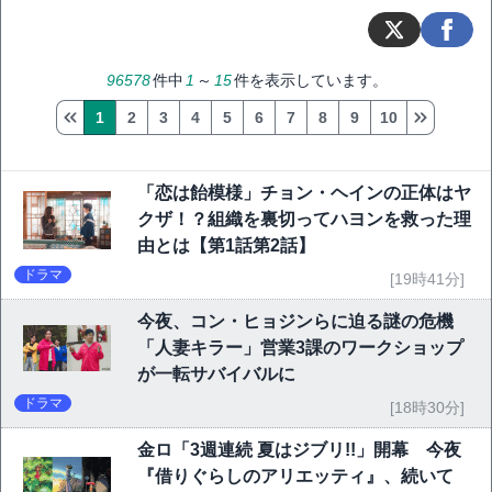
96578
件中
1
～
15
件を表示しています。
1
2
3
4
5
6
7
8
9
10
「恋は飴模様」チョン・ヘインの正体はヤ
クザ！？組織を裏切ってハヨンを救った理
由とは【第1話第2話】
ドラマ
[19時41分]
今夜、コン・ヒョジンらに迫る謎の危機
「人妻キラー」営業3課のワークショップ
が一転サバイバルに
ドラマ
[18時30分]
金ロ「3週連続 夏はジブリ!!」開幕 今夜
『借りぐらしのアリエッティ』、続いて