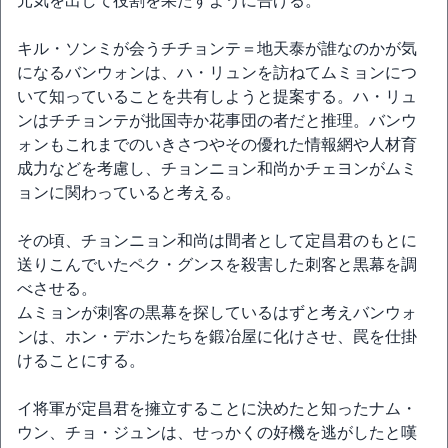
元気を出して役割を果たすように告げる。
キル・ソンミが会うチチョンテ＝地天泰が誰なのかが気
になるバンウォンは、ハ・リュンを訪ねてムミョンにつ
いて知っていることを共有しようと提案する。ハ・リュ
ンはチチョンテが批国寺か花事団の者だと推理。バンウ
ォンもこれまでのいきさつやその優れた情報網や人材育
成力などを考慮し、チョンニョン和尚かチェヨンがムミ
ョンに関わっていると考える。
その頃、チョンニョン和尚は間者として定昌君のもとに
送りこんでいたペク・グンスを殺害した刺客と黒幕を調
べさせる。
ムミョンが刺客の黒幕を探しているはずと考えバンウォ
ンは、ホン・デホンたちを鍛冶屋に化けさせ、罠を仕掛
けることにする。
イ将軍が定昌君を擁立することに決めたと知ったナム・
ウン、チョ・ジュンは、せっかくの好機を逃がしたと嘆