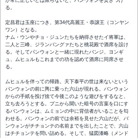
が常に正しいとは限らないと、バンウォンを焚きつけ
る。
定昌君は玉座につき、第34代高麗王・恭譲王（コンヤン
ワン）となる。
ナム・ウンやチョ・ジュンたちを納得させたイ将軍は、
二人と三峰、ジランバングァたちと桃花殿で酒席を設け
る。そしてバンウォンと一緒に現れたバンジ、ヨンギ
ュ、ムヒュルもこれまでの功を認めて酒席に同席させ
る。
ムヒュルを伴っての帰路。天下泰平の世は来ないという
バンウォンの前に輿に乗った六山が現れる。バンウォン
からの手紙を投げ捨て今後このような遊びをするなと、
立ち去ろうとする。プニから聞いた暗号の言葉を口にす
るバンウォンは、ムミョンの中に背信者がいることを匂
わせる。バンウォンの前では余裕を見せた六山だが、バ
ンウォンがチチョンテの名前までを出したことで、六山
はチチョンテを問い詰める。そして、猛図漆略（メンド