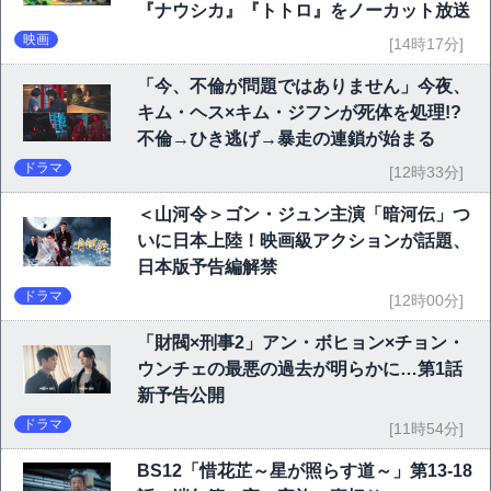
『ナウシカ』『トトロ』をノーカット放送
映画
[14時17分]
「今、不倫が問題ではありません」今夜、
キム・ヘス×キム・ジフンが死体を処理!?
不倫→ひき逃げ→暴走の連鎖が始まる
ドラマ
[12時33分]
＜山河令＞ゴン・ジュン主演「暗河伝」つ
いに日本上陸！映画級アクションが話題、
日本版予告編解禁
ドラマ
[12時00分]
「財閥×刑事2」アン・ボヒョン×チョン・
ウンチェの最悪の過去が明らかに…第1話
新予告公開
ドラマ
[11時54分]
BS12「惜花芷～星が照らす道～」第13-18