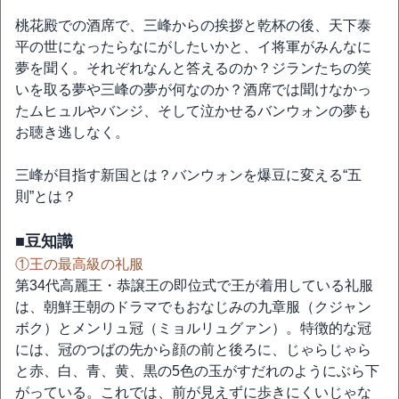
桃花殿での酒席で、三峰からの挨拶と乾杯の後、天下泰
平の世になったらなにがしたいかと、イ将軍がみんなに
夢を聞く。それぞれなんと答えるのか？ジランたちの笑
いを取る夢や三峰の夢が何なのか？酒席では聞けなかっ
たムヒュルやバンジ、そして泣かせるバンウォンの夢も
お聴き逃しなく。
三峰が目指す新国とは？バンウォンを爆豆に変える“五
則”とは？
■豆知識
①王の最高級の礼服
第34代高麗王・恭譲王の即位式で王が着用している礼服
は、朝鮮王朝のドラマでもおなじみの九章服（クジャン
ボク）とメンリュ冠（ミョルリュグァン）。特徴的な冠
には、冠のつばの先から顔の前と後ろに、じゃらじゃら
と赤、白、青、黄、黒の5色の玉がすだれのようにぶら下
がっている。これでは、前が見えずに歩きにくいじゃな