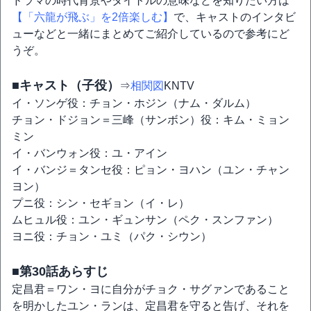
ドラマの時代背景やタイトルの意味などを知りたい方は
【「六龍が飛ぶ」を2倍楽しむ】
で、キャストのインタビ
ューなどと一緒にまとめてご紹介しているので参考にど
うぞ。
■キャスト（子役）
⇒
相関図
KNTV
イ・ソンゲ役：チョン・ホジン（ナム・ダルム）
チョン・ドジョン＝三峰（サンボン）役：キム・ミョン
ミン
イ・バンウォン役：ユ・アイン
イ・バンジ＝タンセ役：ピョン・ヨハン（ユン・チャン
ヨン）
プニ役：シン・セギョン（イ・レ）
ムヒュル役：ユン・ギュンサン（ペク・スンファン）
ヨニ役：チョン・ユミ（パク・シウン）
■第30話あらすじ
定昌君＝ワン・ヨに自分がチョク・サグァンであること
を明かしたユン・ランは、定昌君を守ると告げ、それを