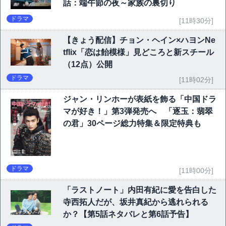
話：端午節の夜～家族の裏切り
ドラマ
[11時30分]
【きょう配信】チョン・ヘイン×ハヨンNe
tflix「恋は飴模様」見どころと新スチール
（12点）公開
ドラマ
[11時02分]
ジャン・リンホーが表紙を飾る「中国ドラ
マが好き！」第3弾発売へ 「逐玉：翡翠
の君」30ページ総力特集＆限定特典も
ドラマ
[11時00分]
「ラストノート」内田有紀に愛を告白した
寺西拓人だが、坂井真紀から逃れられる
か？【第5話ネタバレと第6話予告】