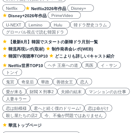
Netflix
Disney+
Netflix2026年作品
PrimeVideo
Disney+2026年作品
U-NEXT
Lemino
Hulu
韓ドラ歴史コラム
グローバル視点で読む韓国ドラ
【最新8月】韓国でスタートの新韓ドラ月別一覧
韓流再現レポ(取材)
制作発表会レポ(WEB)
韓国TV視聴率TOP10
どこよりも詳しい!キャスト紹介
ヘチ 王座への道
馬医
イ・サン
Netflix世界TOP10
トンイ
鬼宮
奇皇后
華政
善徳女王
恋人
愛が来る
財閥 X 刑事2
夫婦の結末
マンションのお仕事
人妻キラー
恋は飴模様
君へと続く僕のドリーム!
恋は命がけ
殺し屋たちの店2
今、不倫が問題ではありません
華流トップページ