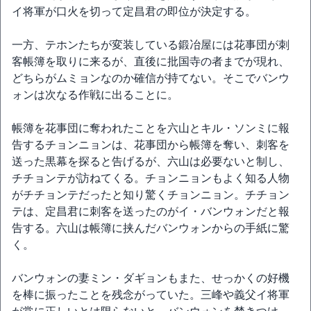
イ将軍が口火を切って定昌君の即位が決定する。
一方、テホンたちが変装している鍛冶屋には花事団が刺
客帳簿を取りに来るが、直後に批国寺の者までが現れ、
どちらがムミョンなのか確信が持てない。そこでバンウ
ォンは次なる作戦に出ることに。
帳簿を花事団に奪われたことを六山とキル・ソンミに報
告するチョンニョンは、花事団から帳簿を奪い、刺客を
送った黒幕を探ると告げるが、六山は必要ないと制し、
チチョンテが訪ねてくる。チョンニョンもよく知る人物
がチチョンテだったと知り驚くチョンニョン。チチョン
テは、定昌君に刺客を送ったのがイ・バンウォンだと報
告する。六山は帳簿に挟んだバンウォンからの手紙に驚
く。
バンウォンの妻ミン・ダギョンもまた、せっかくの好機
を棒に振ったことを残念がっていた。三峰や義父イ将軍