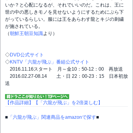
いか？と心配になるが、それでいいのだ。これは、王に
世の中の悪しきモノを見せないようにするためにぶら下
がっているらしい。服には王をあらわす龍とキジの刺繍
が施されている。
（
朝鮮王朝豆知識
より）
◇
DVD公式サイト
◇
KNTV「六龍が飛ぶ」番組公式サイト
2016.11.16スタート 月～金10：50-12：00 再放送
2016.02.27-08.14 土・日 22：00-23：15 日本初放
送
【作品詳細】
【「六龍が飛ぶ」を2倍楽しむ】
■
「六龍が飛ぶ」関連商品をamazonで探す
■