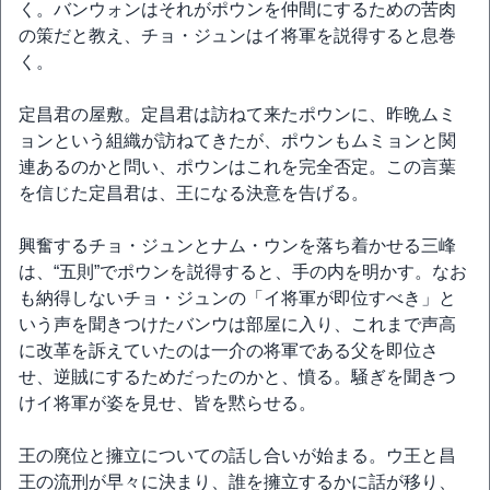
く。バンウォンはそれがポウンを仲間にするための苦肉
の策だと教え、チョ・ジュンはイ将軍を説得すると息巻
く。
定昌君の屋敷。定昌君は訪ねて来たポウンに、昨晩ムミ
ョンという組織が訪ねてきたが、ポウンもムミョンと関
連あるのかと問い、ポウンはこれを完全否定。この言葉
を信じた定昌君は、王になる決意を告げる。
興奮するチョ・ジュンとナム・ウンを落ち着かせる三峰
は、“五則”でポウンを説得すると、手の内を明かす。なお
も納得しないチョ・ジュンの「イ将軍が即位すべき」と
いう声を聞きつけたバンウは部屋に入り、これまで声高
に改革を訴えていたのは一介の将軍である父を即位さ
せ、逆賊にするためだったのかと、憤る。騒ぎを聞きつ
けイ将軍が姿を見せ、皆を黙らせる。
王の廃位と擁立についての話し合いが始まる。ウ王と昌
王の流刑が早々に決まり、誰を擁立するかに話が移り、