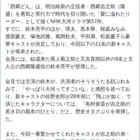
「西郷どん」は、明治維新の立役者・西郷吉之助（隆
盛）を勇気と実行力で時代を切り開いた「愛に溢れたリ
ーダー」として描くNHK大河ドラマ第57作。
すでに、鈴木亮平のほか、瑛太、黒木華、桜庭みなみ、
渡部豪太、塚地武雅、風間杜夫、平田満、松坂慶子ら豪
華キャストが決定しており、今回以下の11名の新キャス
トが発表された。
会見には、結成来た尾上菊之助と又吉直樹以外の9名と主
人公の西郷隆盛役の鈴木亮平が登壇した。
会見では主演の鈴木が、共演者のそうそうたる顔ぶれを
みて、「やっぱり大河ってすごいな」と感想を述べてお
り、新キャストの佐野史郎が28年前に「翔ぶが如く」で
演じたキャラクターについては、「有村俊斎が吉之助の
若き日の親友のひとり」だと、歴史オタクぶりを発揮し
た。
また、今回一番驚かせてくれたキャストが吉之助の弟・