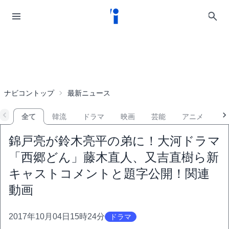
ナビコントップ
最新ニュース
全て
韓流
ドラマ
映画
芸能
アニメ
音
錦戸亮が鈴木亮平の弟に！大河ドラマ
「西郷どん」藤木直人、又吉直樹ら新
キャストコメントと題字公開！関連
動画
2017年10月04日15時24分
ドラマ