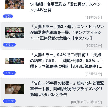
ST熱唱！名場面彩る「君に再び」スペシ
ャルMV公開
音楽
[11時07分]
「人妻キラー」第3・4話：コン・ヒョジン
が臓器密売組織を一掃、“キングフィッシ
ャー”正体発覚の危機へ【ネタバレ】
ドラマ
[10時12分]
「人妻キラー」9.4％で二桁目前！「夫婦
の結末」7.5％、「財閥×刑事2」5.8％…土
曜ドラマ視聴率に明暗【8月8日視聴率TO
P10】
ドラマ
[08時51分]
「告白－25年目の秘密－」松村北斗と観覧
車デート後、岡崎紗絵がサプライズハグ！
第5話ネタバレと予告
ドラマ
[08月08日23時31分]