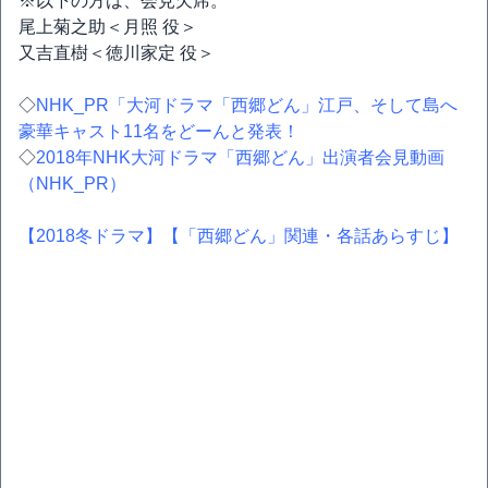
※以下の方は、会見欠席。
尾上菊之助＜月照 役＞
又吉直樹＜徳川家定 役＞
◇
NHK_PR「大河ドラマ「西郷どん」江戸、そして島へ
豪華キャスト11名をどーんと発表！
◇
2018年NHK大河ドラマ「西郷どん」出演者会見動画
（NHK_PR）
【2018冬ドラマ】
【「西郷どん」関連・各話あらすじ】