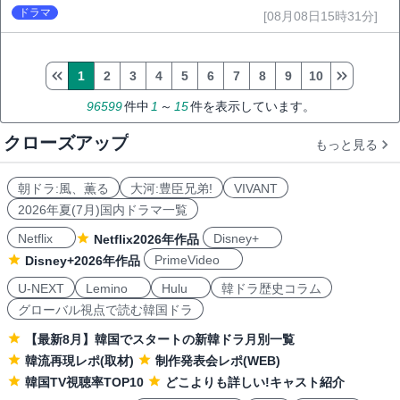
ドラマ
[08月08日15時31分]
1
2
3
4
5
6
7
8
9
10
96599
件中
1
～
15
件を表示しています。
クローズアップ
もっと見る
朝ドラ:風、薫る
大河:豊臣兄弟!
VIVANT
2026年夏(7月)国内ドラマ一覧
Netflix
Disney+
Netflix2026年作品
PrimeVideo
Disney+2026年作品
U-NEXT
Lemino
Hulu
韓ドラ歴史コラム
グローバル視点で読む韓国ドラ
【最新8月】韓国でスタートの新韓ドラ月別一覧
韓流再現レポ(取材)
制作発表会レポ(WEB)
韓国TV視聴率TOP10
どこよりも詳しい!キャスト紹介