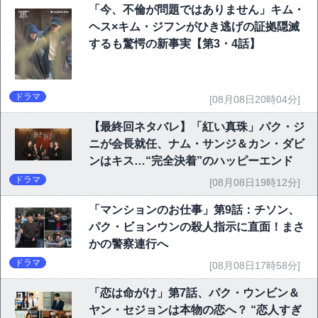
「今、不倫が問題ではありません」キム・
ヘス×キム・ジフンがひき逃げの証拠隠滅
するも驚愕の新事実【第3・4話】
ドラマ
[08月08日20時04分]
【最終回ネタバレ】「紅い真珠」パク・ジ
ニが会長就任、ナム・サンジ＆カン・ダビ
ンはキス…“完全決着”のハッピーエンド
ドラマ
[08月08日19時12分]
「マンションのお仕事」第9話：チソン、
パク・ビョンウンの殺人指示に直面！まさ
かの警察連行へ
ドラマ
[08月08日17時58分]
「恋は命がけ」第7話、パク・ウンビン＆
ヤン・セジョンは本物の恋へ？ “恋人すぎ