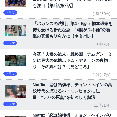
も注目【第1話第2話】
ドラマ
[15時30分]
「バカンスの法則」第4～6話：橋本環奈を
待ち受ける新たな恋…“4股ゲス不倫”の衝
撃の真相も明らかに【ネタバレ】
ドラマ
[13時17分]
今夜「夫婦の結末」最終回 ナムグン・ミ
ンに最大の危機…キム・デミョンの裏切
り、その真相は？【見どころ】
ドラマ
[12時47分]
Netflix「恋は飴模様」チョン・ヘインの高
校時代を演じるハ・ミンヒョクに注
目！“テハの原点”を初々しく熱演
ドラマ
[11時21分]
Netflix「恋は飴模様」チョン・ヘインがO