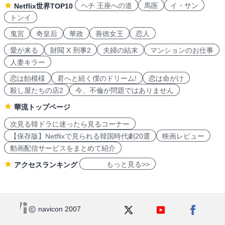
ヘチ 王座への道
馬医
イ・サン
Netflix世界TOP10
トンイ
鬼宮
奇皇后
華政
善徳女王
恋人
愛が来る
財閥 X 刑事2
夫婦の結末
マンションのお仕事
人妻キラー
恋は飴模様
君へと続く僕のドリーム!
恋は命がけ
殺し屋たちの店2
今、不倫が問題ではありません
華流トップページ
次見る韓ドラに迷ったら見るコーナー
【保存版】Netflixで見られる韓国時代劇20選
映画レビュー
動画配信サービスをまとめて紹介
もっと見る>>
アクセスランキング
navicon 2007