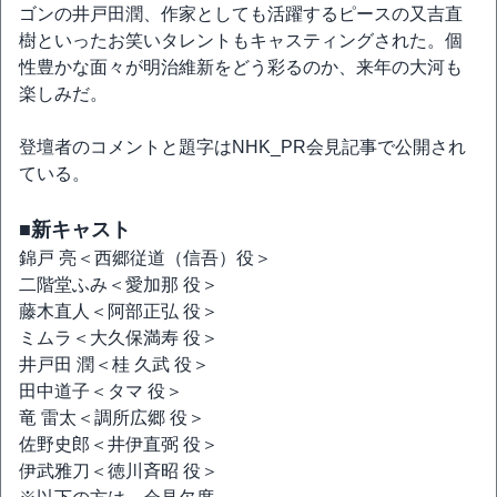
ゴンの井戸田潤、作家としても活躍するピースの又吉直
樹といったお笑いタレントもキャスティングされた。個
性豊かな面々が明治維新をどう彩るのか、来年の大河も
楽しみだ。
登壇者のコメントと題字はNHK_PR会見記事で公開され
ている。
■新キャスト
錦戸 亮＜西郷従道（信吾）役＞
二階堂ふみ＜愛加那 役＞
藤木直人＜阿部正弘 役＞
ミムラ＜大久保満寿 役＞
井戸田 潤＜桂 久武 役＞
田中道子＜タマ 役＞
竜 雷太＜調所広郷 役＞
佐野史郎＜井伊直弼 役＞
伊武雅刀＜徳川斉昭 役＞