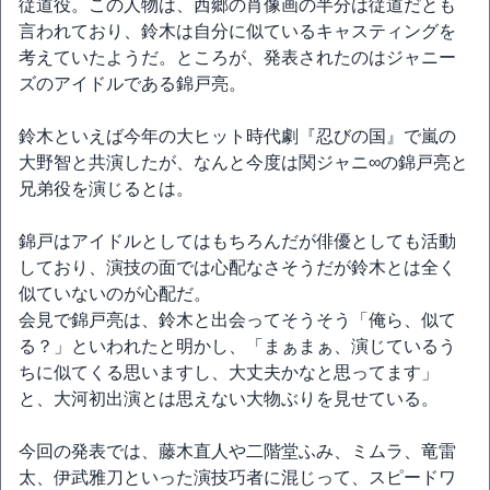
従道役。この人物は、西郷の肖像画の半分は従道だとも
言われており、鈴木は自分に似ているキャスティングを
考えていたようだ。ところが、発表されたのはジャニー
ズのアイドルである錦戸亮。
鈴木といえば今年の大ヒット時代劇『忍びの国』で嵐の
大野智と共演したが、なんと今度は関ジャニ∞の錦戸亮と
兄弟役を演じるとは。
錦戸はアイドルとしてはもちろんだが俳優としても活動
しており、演技の面では心配なさそうだが鈴木とは全く
似ていないのが心配だ。
会見で錦戸亮は、鈴木と出会ってそうそう「俺ら、似て
る？」といわれたと明かし、「まぁまぁ、演じているう
ちに似てくる思いますし、大丈夫かなと思ってます」
と、大河初出演とは思えない大物ぶりを見せている。
今回の発表では、藤木直人や二階堂ふみ、ミムラ、竜雷
太、伊武雅刀といった演技巧者に混じって、スピードワ