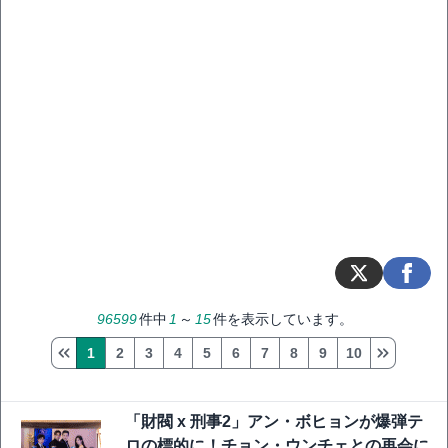
96599
件中
1
～
15
件を表示しています。
1
2
3
4
5
6
7
8
9
10
「財閥 x 刑事2」アン・ボヒョンが爆弾テ
ロの標的に！チョン・ウンチェとの再会に