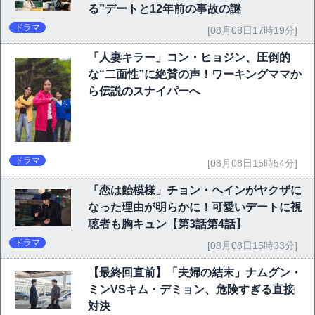
る”デートと12年前の事故の謎
ドラマ
[08月08日17時19分]
「人妻キラー」コン・ヒョジン、圧倒的
な“二面性”に絶賛の声！ワーキングママか
ら伝説のスナイパーへ
ドラマ
[08月08日15時54分]
「恋は飴模様」チョン・ヘインがヤクザに
なった理由が明らかに！可愛いデートに視
聴者も胸キュン【第3話第4話】
ドラマ
[08月08日15時33分]
【最終回直前】「夫婦の結末」ナムグン・
ミンVSキム・デミョン、危険すぎる直接
対決