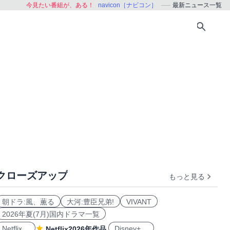
今見たい番組が、ある！
navicon［ナビコン］
最新ニュース一覧
クローズアップ
もっと見る
朝ドラ:風、薫る
大河:豊臣兄弟!
VIVANT
2026年夏(7月)国内ドラマ一覧
Netflix
Disney+
Netflix2026年作品