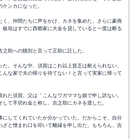
のケンカになった。
たく、仲間たちに声をかけ、カネを集めた。さらに豪商
。板垣はすでに西郷家に大金を貸していると一度は断る
吉之助への餞別と言って正助に託した。
った。そんな中、須賀はこれ以上貧乏は耐えられない、
こんな家で夫の帰りを待てない！と言って実家に帰って
現れた須賀。父は「こんなワガママな娘で申し訳ない。
そして手切れ金と称し、吉之助にカネを渡した。
事にしてくれていたか分かっていた。だからこそ、自分
わざと憎まれ口を叩いて離縁を申し出た。もちろん、吉