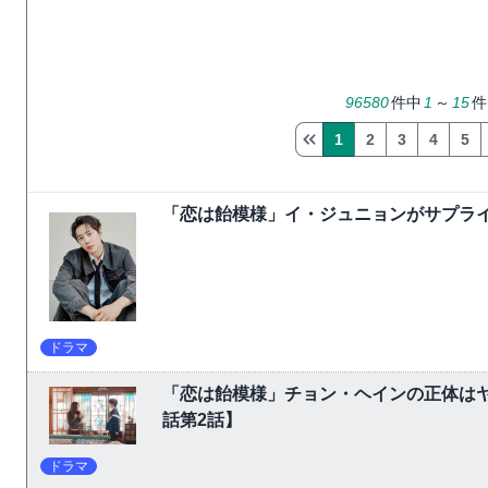
96580
件中
1
～
15
件
1
2
3
4
5
「恋は飴模様」イ・ジュニョンがサプライ
ドラマ
「恋は飴模様」チョン・ヘインの正体は
話第2話】
ドラマ