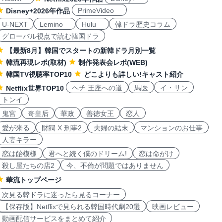
PrimeVideo
Disney+2026年作品
U-NEXT
Lemino
Hulu
韓ドラ歴史コラム
グローバル視点で読む韓国ドラ
【最新8月】韓国でスタートの新韓ドラ月別一覧
韓流再現レポ(取材)
制作発表会レポ(WEB)
韓国TV視聴率TOP10
どこよりも詳しい!キャスト紹介
ヘチ 王座への道
馬医
イ・サン
Netflix世界TOP10
トンイ
鬼宮
奇皇后
華政
善徳女王
恋人
愛が来る
財閥 X 刑事2
夫婦の結末
マンションのお仕事
人妻キラー
恋は飴模様
君へと続く僕のドリーム!
恋は命がけ
殺し屋たちの店2
今、不倫が問題ではありません
華流トップページ
次見る韓ドラに迷ったら見るコーナー
【保存版】Netflixで見られる韓国時代劇20選
映画レビュー
動画配信サービスをまとめて紹介