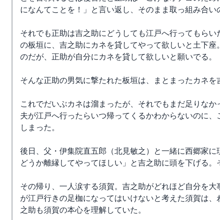
になんてことを！」と言い返し、そのまま取っ組み合い
それでも正助は吉之助にどうしても江戸へ行ってもらい
の板垣に、吉之助にカネを貸してやって欲しいと土下座
のだが、正助が自分にカネを貸して欲しいと願いでる。
そんな正助の男気に撃たれた板垣は、まとまったカネを
これでだいぶカネは溜まったが、それでもまだ足りなか
夫が江戸へ行ったらいつ帰ってくるかわからないのに、
しまった。
後日、父・伊集院直五郎（北見敏之）と一緒に西郷家に
どうか離縁してやってほしい」と吉之助に頭を下げる。
その帰り、一人涙する須賀。吉之助がどれほど自分を大
が江戸行きの足枷になってはいけないと考えた須賀は、
之助も須賀の本心を理解していた。