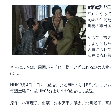
■第9話「
江戸にやっ
同郷の仲間
川祝の磯田
かつて、吉
けようとし
人買につれ
江戸に流れ
さらにふきは、周囲から「ヒー様」と呼ばれる謎の人物
は…。
NHK 3月4日（日）【総合】よる8時より【BSプレミ
毎週土曜日午後1時05分よりNHK総合にて放送。
原作：林真理子。出演：鈴木亮平／瑛太／北川景子／高