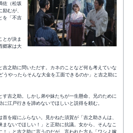
満佐（松坂
に励むが、
とを「不吉
ことが決ま
西郷家は大
と吉之助に問いただす。カネのことなど何も考えていな
、どうやったらそんな大金を工面できるのか」と吉之助に
とす吉之助。しかし弟や妹たちが一生懸命、兄のために
助に江戸行きを諦めないでほしいと説得を頼む。
は首を縦にふらない。見かねた須賀が「吉之助さんは、
挟まないでほしい！」と正助に抗議。女から、そんなこ
に！」と吉之助に言うのだが、言われた方も「ワシよ嫁