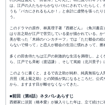
は、江戸の人たちからかなりバカにされていたらしく、
うも「バカにされるもんか！」と余計に虚勢を張ったり
う。
このドラマの原作、林真理子著『西郷どん』（角川書店
はり吉之助が江戸で苦労している姿が描かれている。か
美が歌った「木綿のハンカチーフ」では「ただ都会の絵
らないで帰って」と恋人が都会の生活に慣れきって、擦
多くの田舎侍たちは江戸の刺激的な生活を満喫し、よく
ら、江戸でも斉彬（渡辺謙）、そして篤姫（北川景子）
このように書くと、まるで吉之助が純朴、純真無垢な人
月照（尾上菊之助）との関係が気になるところだ。公式
から、ますます目が離せなくなってきた。
■前回（第8話）ネタバレあらすじ
西郷家に須賀（橋本愛）が嫁入りした年は、立て続けに