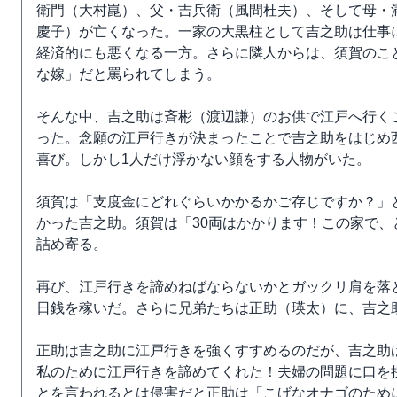
衛門（大村崑）、父・吉兵衛（風間杜夫）、そして母・
慶子）が亡くなった。一家の大黒柱として吉之助は仕事
経済的にも悪くなる一方。さらに隣人からは、須賀のこ
な嫁」だと罵られてしまう。
そんな中、吉之助は斉彬（渡辺謙）のお供で江戸へ行く
った。念願の江戸行きが決まったことで吉之助をはじめ
喜び。しかし1人だけ浮かない顔をする人物がいた。
須賀は「支度金にどれぐらいかかるかご存じですか？」
かった吉之助。須賀は「30両はかかります！この家で
詰め寄る。
再び、江戸行きを諦めねばならないかとガックリ肩を落
日銭を稼いだ。さらに兄弟たちは正助（瑛太）に、吉之
正助は吉之助に江戸行きを強くすすめるのだが、吉之助
私のために江戸行きを諦めてくれた！夫婦の問題に口を
とを言われるとは侵害だと正助は「こげなオナゴのため