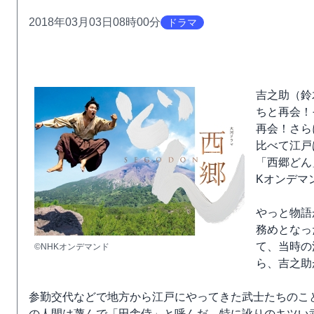
2018年03月03日08時00分
ドラマ
吉之助（鈴
ちと再会！
再会！さら
比べて江戸
「西郷どん
Kオンデマ
やっと物語
務めとなっ
て、当時の
©NHKオンデマンド
ら、吉之助
参勤交代などで地方から江戸にやってきた武士たちのこ
の人間は蔑んで「田舎侍」と呼んだ。特に訛りのキツい