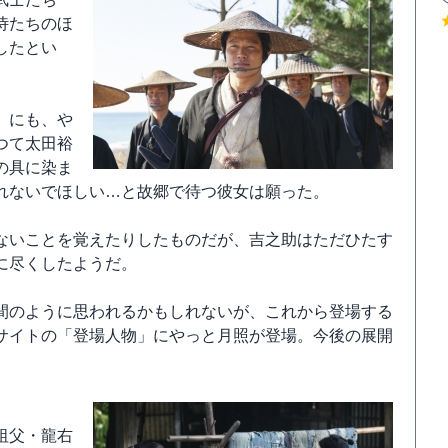
侍たちのほ
したとい
）にも、や
つて太田裕
の具に染ま
れないでほしい…と故郷で待つ彼女は願った。
ないことを覚えたりしたものだが、吉之助はただひたす
に尽くしたようだ。
間のように思われるかもしれないが、これから登場する
サイトの「登場人物」にやっと月照が登場。今後の展開
祖父・龍右