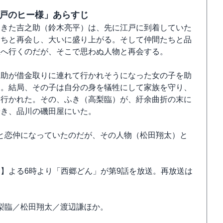
江戸のヒー様」あらすじ
てきた吉之助（鈴木亮平）は、先に江戸に到着していた
たちと再会し、大いに盛り上がる。そして仲間たちと品
屋へ行くのだが、そこで思わぬ人物と再会する。
之助が借金取りに連れて行かれそうになった女の子を助
た。結局、その子は自分の身を犠牲にして家族を守り、
て行かれた。その、ふき（高梨臨）が、紆余曲折の末に
着き、品川の磯田屋にいた。
と恋仲になっていたのだが、その人物（松田翔太）と
アム】よる6時より「西郷どん」が第9話を放送。再放送は
梨臨／松田翔太／渡辺謙ほか。