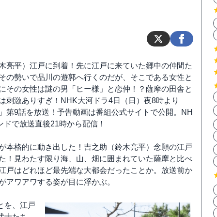
木亮平）江戸に到着！先に江戸に来ていた郷中の仲間た
その勢いで品川の遊郭へ行くのだが、そこである女性と
にその女性は謎の男「ヒー様」と恋仲！？薩摩の田舎と
は刺激ありすぎ！NHK大河ドラ4日（日）夜8時より
」第9話を放送！予告動画は番組公式サイトで公開。NH
ンドで放送直後21時から配信！
が本格的に動き出した！吉之助（鈴木亮平）念願の江戸
た！見わたす限り海、山、畑に囲まれていた薩摩と比べ
江戸はどれほど最先端な大都会だったことか。放送前か
がアワアワする姿が目に浮かぶ。
とを、江戸
武士たち