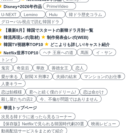
PrimeVideo
Disney+2026年作品
U-NEXT
Lemino
Hulu
韓ドラ歴史コラム
グローバル視点で読む韓国ドラ
【最新8月】韓国でスタートの新韓ドラ月別一覧
韓流再現レポ(取材)
制作発表会レポ(WEB)
韓国TV視聴率TOP10
どこよりも詳しい!キャスト紹介
ヘチ 王座への道
馬医
イ・サン
Netflix世界TOP10
トンイ
鬼宮
奇皇后
華政
善徳女王
恋人
愛が来る
財閥 X 刑事2
夫婦の結末
マンションのお仕事
人妻キラー
恋は飴模様
君へと続く僕のドリーム!
恋は命がけ
殺し屋たちの店2
今、不倫が問題ではありません
華流トップページ
次見る韓ドラに迷ったら見るコーナー
【保存版】Netflixで見られる韓国時代劇20選
映画レビュー
動画配信サービスをまとめて紹介