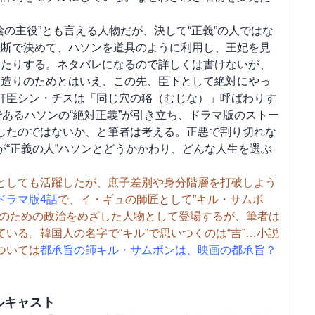
陰の主役”とも言える人物だが、決して“正義”の人ではな
独断で決めて、ハソンを道具のように利用し、王妃を見
したりする。ネタバレになるので詳しくは書けないが、
国造りのためとはいえ、この先、臣下として絶対にやっ
奸臣シン・チスは「同じ穴の狢（むじな）」呼ばわりす
であるハソンの“絶対正義”が引き立ち、ドラマ版のストー
したのではないか、と筆者は考える。正悪で割り切れな
“正義の人”ハソンとどうかかわり、どんな人生を選ぶ
としても活躍したが、庶子差別や身分階層を打破しよう
ドラマ版4話
で、イ・ギュの師匠として”キル・サムボ
民のための政治をめざした人物として登場するが、筆者は
いる。韓国人の名字で“キル”で思いつくのは“吉”…小説
ついては
都承旨の師キル・サムボンは、映画の都承旨？
ルキャスト