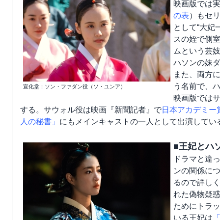
映画版では
の表
）もセ
として“大妃
スの姪で側
ムという芸
ハソンの妹
また、両方
う名前で、
宣化堂：ソン・ファダン役（ソ・ユンア）
映画版では
する。サウォル役は映画『新聞記者』で
日本アカデミー
人の秘書」
にもメインキャストの一人として出演してい
■王妃とハ
ドラマと違っ
ンの関係に
るので詳し
れた偽物疑
ためにトラ
いる王妃は