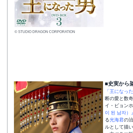
© STUDIO DRAGON CORPORATION
■史実から
「王になっ
断の愛と数
イ・ビョン
이 된 남자）
る
光海君
の
ルとして描