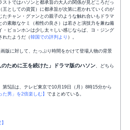
ラストではハソンと都承旨の大人の関係が見どころだっ
（王としての資質）に都承旨が次第に惹かれていくのが
じたチャン・グァンとの親子のような触れ合いもドラマ
との素敵なケミ（相性の良さ）は若さと演技力を兼ね備
イ・ビョンホンは少し太々しい感じならば、ヨ・ジング
されたようだ（
韓国での評判より
）。
映画版に対して、たっぷり時間をかけて登場人物の背景
人のために王を続けた」ドラマ版のハソン
、どちら
5話は、テレビ東京で10月19日（月）8時15分から
った男」を2倍楽しむ】
でまとめている。
定】