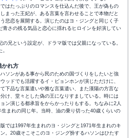
版ではたっぷりのロマンスを仕込んだ後で、王が偽もの
てしまった王妃が、ある言葉を言わせることで本物だと
いう悲恋を展開する。演じたのはヨ・ジングと同じく子
だ青さの残る気品と恋心に揺れるヒロインを好演してい
妃の兄という設定が、ドラマ版では父親になっている。
た。
描かれ方
、ハソンがある事から民のための国づくりをしたいと強
リウッドでも活躍するイ・ビョンホンが演じただけに、
して下品な言葉遣いや雅な言葉遣い、また漢陽の方言な
い分け、堂々とした偽の王になりすましている。時には
ョン演じる都承旨をからかったりもする。ちなみに2人
0年生まれの同じ年。当時、油の乗り切った40歳くらいの
版では1997年生まれのヨ・ジングと1971年生まれのキ
ン。20歳そこそこのヨ・ジング扮するハソンはひたす