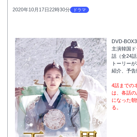
2020年10月17日22時30分
ドラマ
DVD-BO
主演韓国ド
話（全24
トーリーが
紹介、予告
4話までの
は、各話の
になった朝
る。