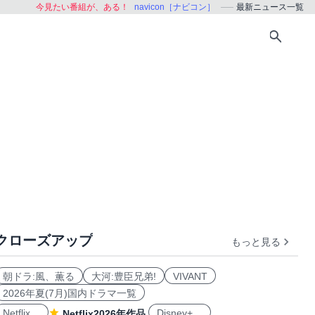
今見たい番組が、ある！
navicon［ナビコン］
最新ニュース一覧
クローズアップ
もっと見る
朝ドラ:風、薫る
大河:豊臣兄弟!
VIVANT
2026年夏(7月)国内ドラマ一覧
Netflix
Disney+
Netflix2026年作品