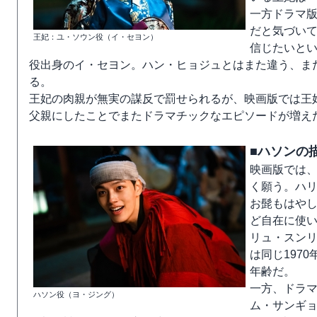
一方ドラマ
だと気づい
王妃：ユ・ソウン役（イ・セヨン）
信じたいと
役出身のイ・セヨン。ハン・ヒョジュとはまた違う、ま
る。
王妃の肉親が無実の謀反で罰せられるが、映画版では王
父親にしたことでまたドラマチックなエピソードが増え
■ハソンの
映画版では
く願う。ハ
お髭もはや
ど自在に使
リュ・スンリ
は同じ197
年齢だ。
一方、ドラマ
ハソン役（ヨ・ジング）
ム・サンギョ