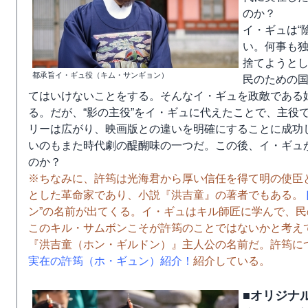
のか？
イ・ギュは“
い。何事も
捨てようと
都承旨イ・ギュ役（キム・サンギョン）
民のための
てはいけないことをする。そんなイ・ギュを政敵である
る。だが、“影の主役”をイ・ギュに代えたことで、主役
リーは広がり、映画版との違いを明確にすることに成功
いのもまた時代劇の醍醐味の一つだ。この後、イ・ギュが
のか？
※ちなみに、許筠は光海君から厚い信任を得て明の使臣
とした革命家であり、小説『洪吉童』の著者でもある。
ン”の名前が出てくる。イ・ギュはキル師匠に学んで、
このキル・サムボンこそが許筠のことではないかと考えて
『洪吉童（ホン・ギルドン）』主人公の名前だ。許筠に
実在の許筠（ホ・ギュン）紹介！
紹介している。
■オリジナ