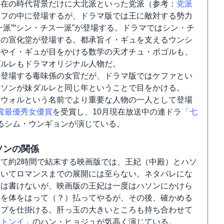
実在の時代背景だけに大北派といった党派（参考：
党派
リフの中に登場するが、ドラマ版では王に敵対する勢力
一派”“シン・チス一派”が登場する。ドラマではシン・チ
室の宣化堂が登場する。都承旨イ・ギュを支えるウンシ
妓やイ・ギュが目をかける数学の天才チュ・ボゴルも、
ダルレもドラマオリジナル人物だ。
に登場する毒味係の女官だが、ドラマ版ではケファとい
ハソンが妹ダルレと同じ年ということで目をかける。
サウォルという名前でより重要な人物の一人として登場
賞最優秀女優賞
を受賞し、10月現在放送中の連ドラ
「七
るシム・ウンギョンが演じている。
ソンの関係
て約2時間で結末する映画版では、王妃（中殿）とハソ
ついてロマンスまでの展開には至らない。ネタバレにな
くは書けないが、映画版の王妃は一度はハソンにかけら
惑を体をはって（？）払ってやるが、その後、確かめる
ップを仕掛ける。肝っ玉の大きいところも持ち合わせて
「トンイ」
のハン・ヒョジュが気高く演じている。