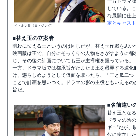
一方ドラマ
している。
な展開に仕
定とキャス
イ・ホン役（ヨ・ジング）
■替え玉の立案者
暗殺に怯える王というのは同じだが、替え玉作戦を思い
映画版は王で、自分にそっくりの人物をさがすように都
じ、その後の計画についても王が主導権を握っている。
一方、ドラマ版では都承旨がたまたま王を愚弄する道化
け、懲らしめようとして仮面を取ったら、「王と瓜二つ
ことで計画を思いつく。ドラマの影の主役ともいえるの
旨だ。
■名前違い
替え玉となる
ドラマの陰の
ギュ”だが、
代に実在し