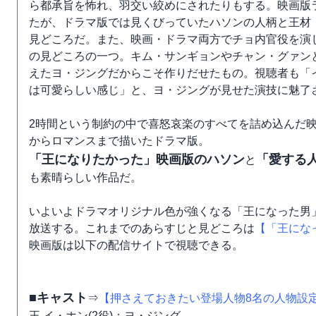
ら都承旨を怖れ、羽交い絞めにされたりもする。映画版
たが、ドラマ版では見くびっていたハソンの人柄と王材
見どころだ。また、映画・ドラマ両方でチョ内官役を演
の見どころの一つ。キム・サンギョンやチャン・グァン
えたヨ・ジングだからこそ作りだせたもの。視聴者も「
は可愛らしい感じ」と、ヨ・ジングが見せた演技に魅了
2時間という制約の中で喜怒哀楽のすべてを詰め込んだ
からロマンスまで描いたドラマ版。
「王になりたかった」映画版のハソン
「愛する
と
も素晴らしい作品だ。
いよいよドラマオリジナル色が強くなる「王になった男」第
放送する。これまでのあらすじと見どころは
【「王にな
映画版は以下の配信サイトで視聴できる。
■キャスト
⇒
【押さえておきたい登場人物8名の人物設
王 イ・ホン(2役)：ヨ・ジング