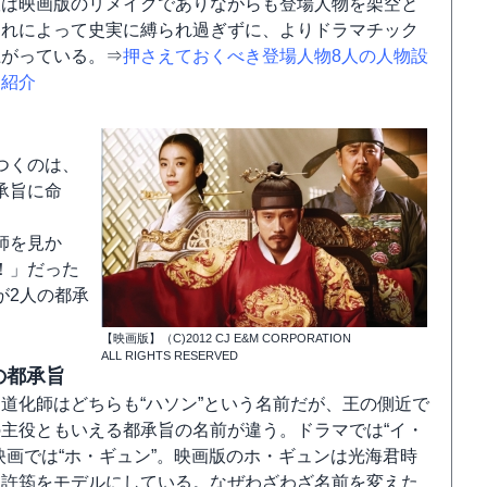
版は映画版のリメイクでありながらも登場人物を架空と
これによって史実に縛られ過ぎずに、よりドラマチック
上がっている。⇒
押さえておくべき登場人物8人の人物設
ト紹介
つくのは、
承旨に命
師を見か
！」だった
が2人の都承
【映画版】（C)2012 CJ E&M CORPORATION
ALL RIGHTS RESERVED
の都承旨
道化師はどちらも“ハソン”という名前だが、王の側近で
主役ともいえる都承旨の名前が違う。ドラマでは“イ・
映画では“ホ・ギュン”。映画版のホ・ギュンは光海君時
た許筠をモデルにしている。なぜわざわざ名前を変えた