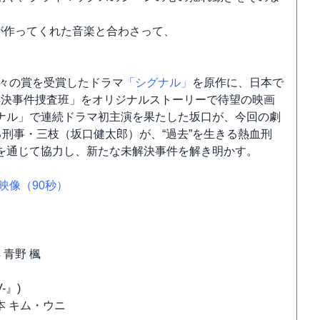
さんが作ってくれた音楽と合わさって、
。
数々の賞を受賞したドラマ
「シグナル」
を原作に、日本で
未解決事件捜査班」をオリジナルストーリーで待望の映画
ナル」で連続ドラマ初主演を果たした坂口が、今回の劇
る刑事・三枝（坂口健太郎）が、“過去”を生きる熱血刑
を通じて協力し、新たな未解決事件を解き明かす。
映像（90秒）
 青野 楓
-』)
/脚本 キム・ウニ