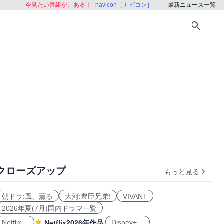
今見たい番組が、ある！
navicon［ナビコン］
最新ニュース一覧
クローズアップ
もっと見る
朝ドラ:風、薫る
大河:豊臣兄弟!
VIVANT
2026年夏(7月)国内ドラマ一覧
Netflix
Disney+
Netflix2026年作品