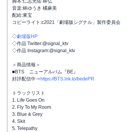
脚本:仁志光佑 林弘
音楽:林ゆうき 橘麻美
配給:東宝
コピーライト:c2021「劇場版シグナル」製作委員会
◇
劇場版HP
◇作品 Twitter:@signal_ktv
◇作品 Instagram:@signal_ktv
＜商品情報＞
■BTS ニューアルバム『BE』
好評配信中⇒
https://BTS.lnk.to/bedePR
トラックリスト
1. Life Goes On
2. Fly To My Room
3. Blue & Grey
4. Skit
5. Telepathy