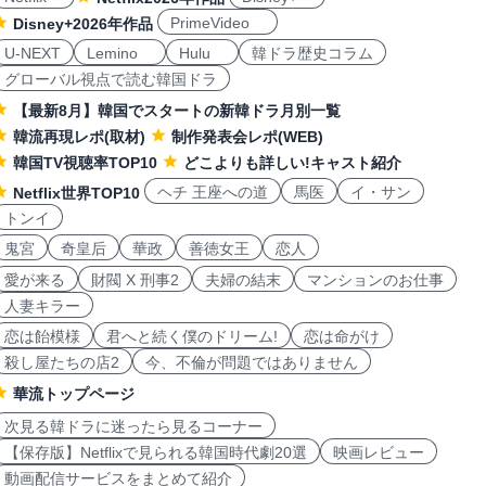
PrimeVideo
Disney+2026年作品
U-NEXT
Lemino
Hulu
韓ドラ歴史コラム
グローバル視点で読む韓国ドラ
【最新8月】韓国でスタートの新韓ドラ月別一覧
韓流再現レポ(取材)
制作発表会レポ(WEB)
韓国TV視聴率TOP10
どこよりも詳しい!キャスト紹介
ヘチ 王座への道
馬医
イ・サン
Netflix世界TOP10
トンイ
鬼宮
奇皇后
華政
善徳女王
恋人
愛が来る
財閥 X 刑事2
夫婦の結末
マンションのお仕事
人妻キラー
恋は飴模様
君へと続く僕のドリーム!
恋は命がけ
殺し屋たちの店2
今、不倫が問題ではありません
華流トップページ
次見る韓ドラに迷ったら見るコーナー
【保存版】Netflixで見られる韓国時代劇20選
映画レビュー
動画配信サービスをまとめて紹介