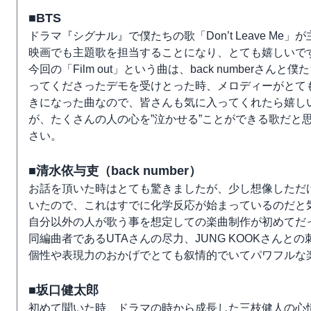
■BTS
ドラマ『シグナル』で僕たちの歌「Don’t Leave 
映画でも主題歌を担当することになり、とても嬉しいで
今回の「Film out」という曲は、back numberさんと
ってくださったデモを受けとった時、メロディーがとて
きになった曲なので、皆さんも気に入ってくれたら嬉し
が、たくさんの人の心を”泣かせる”ことができる歌だと
さい。
■清水依与吏（back number）
お話を頂いた時はとても驚きましたが、少し想像しただ
いたので、これはすでに化学反応が始まっているのだと
自分以外の人が歌う事を想定しての楽曲制作が初めてだ
同編曲者であるUTAさんの尽力、JUNG KOOKさんと
個性や表現力のおかげでとても叙情的でいてパワフルな
■坂口健太郎
初めて聞いた時、ドラマの時から成長した三枝健人の心