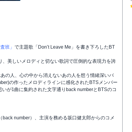
捜査班」
で主題歌「Don’t Leave Me」を書き下ろしたBT
たり、美しいメロディと切ない歌詞で圧倒的な表現力を誇
浮かぶあの人、心の中から消えないあの人を想う情緒深いバ
mber)の作ったメロディラインに感化されたBTSメンバー
が1曲に集約された文字通りback numberとBTSのコ
。
ack number）、主演を務める坂口健太郎からのコメ