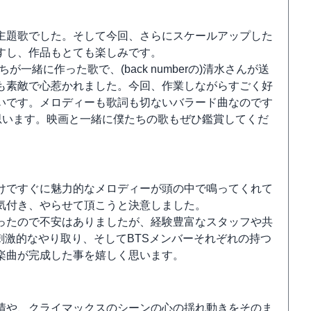
Me」が主題歌でした。そして今回、さらにスケールアップした
すし、作品もとても楽しみです。
僕たちが一緒に作った歌で、(back numberの)清水さんが送
も素敵で心惹かれました。今回、作業しながらすごく好
いです。メロディーも歌詞も切ないバラード曲なのです
思います。映画と一緒に僕たちの歌もぜひ鑑賞してくだ
けですぐに魅力的なメロディーが頭の中で鳴ってくれて
気付き、やらせて頂こうと決意しました。
ったので不安はありましたが、経験豊富なスタッフや共
の刺激的なやり取り、そしてBTSメンバーそれぞれの持つ
楽曲が完成した事を嬉しく思います。
情や、クライマックスのシーンの心の揺れ動きをそのま