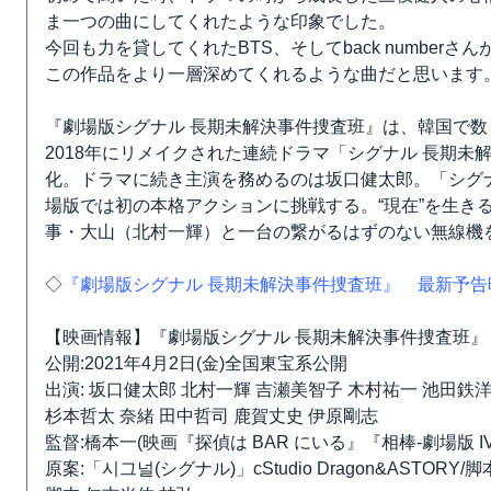
ま一つの曲にしてくれたような印象でした。
今回も力を貸してくれたBTS、そしてback number
この作品をより一層深めてくれるような曲だと思います
『劇場版シグナル 長期未解決事件捜査班』は、韓国で
2018年にリメイクされた連続ドラマ「シグナル 長期
化。ドラマに続き主演を務めるのは坂口健太郎。「シグ
場版では初の本格アクションに挑戦する。“現在”を生き
事・大山（北村一輝）と一台の繋がるはずのない無線機
◇
『劇場版シグナル 長期未解決事件捜査班』 最新予告
【映画情報】『劇場版シグナル 長期未解決事件捜査班』
公開:2021年4月2日(金)全国東宝系公開
出演: 坂口健太郎 北村一輝 吉瀬美智子 木村祐一 池田鉄洋
杉本哲太 奈緒 田中哲司 鹿賀丈史 伊原剛志
監督:橋本一(映画『探偵は BAR にいる』『相棒-劇場版 IV
原案:「시그널(シグナル)」cStudio Dragon&ASTORY