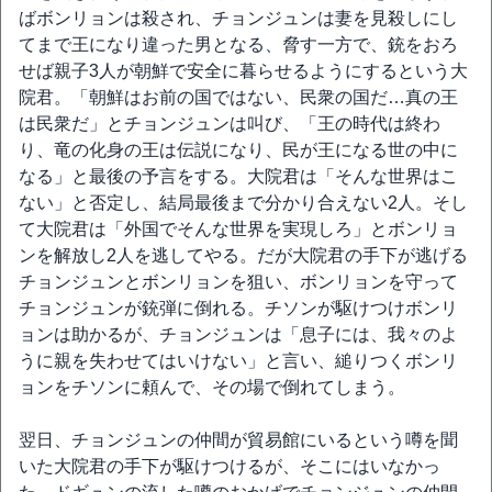
ばボンリョンは殺され、チョンジュンは妻を見殺しにし
てまで王になり違った男となる、脅す一方で、銃をおろ
せば親子3人が朝鮮で安全に暮らせるようにするという大
院君。「朝鮮はお前の国ではない、民衆の国だ…真の王
は民衆だ」とチョンジュンは叫び、「王の時代は終わ
り、竜の化身の王は伝説になり、民が王になる世の中に
なる」と最後の予言をする。大院君は「そんな世界はこ
ない」と否定し、結局最後まで分かり合えない2人。そし
て大院君は「外国でそんな世界を実現しろ」とボンリョ
ンを解放し2人を逃してやる。だが大院君の手下が逃げる
チョンジュンとボンリョンを狙い、ボンリョンを守って
チョンジュンが銃弾に倒れる。チソンが駆けつけボンリ
ョンは助かるが、チョンジュンは「息子には、我々のよ
うに親を失わせてはいけない」と言い、縋りつくボンリ
ョンをチソンに頼んで、その場で倒れてしまう。
翌日、チョンジュンの仲間が貿易館にいるという噂を聞
いた大院君の手下が駆けつけるが、そこにはいなかっ