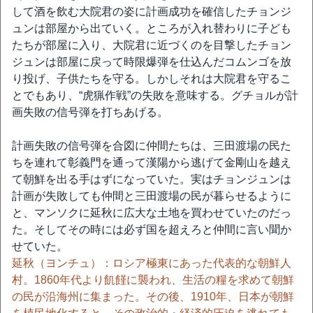
して酒を飲む大院君の姿に計画成功を確信したチョンジ
ュンは部屋から出ていく。ところが入れ替わりに子ども
たちが部屋に入り、大院君に近づくのを目撃したチョン
ジュンは部屋に戻って時限爆弾を仕込んだコムンゴを放
り投げ、子供たちを守る。しかしそれは大院君を守るこ
とでもあり、“虎猟作戦”の失敗を意味する。グチョルが計
画失敗の信号弾を打ちあげる。
計画失敗の信号弾を合図に仲間たちは、三田渡場の民た
ちを連れて彰義門を通って漢陽から逃げて金剛山を越え
て朝鮮を出る手はずになっていた。実はチョンジュンは
計画が失敗しても仲間と三田渡場の民が暮らせるように
と、マンソクに延秋に広大な土地を買わせていたのだっ
た。そしてその時には必ず国を超えろと仲間に言い聞か
せていた。
延秋（ヨンチュ）：ロシア極東にあった代表的な朝鮮人
村。1860年代より飢饉に襲われ、生活の糧を求めて朝鮮
の民が沿海州に集まった。その後、1910年、日本が朝鮮