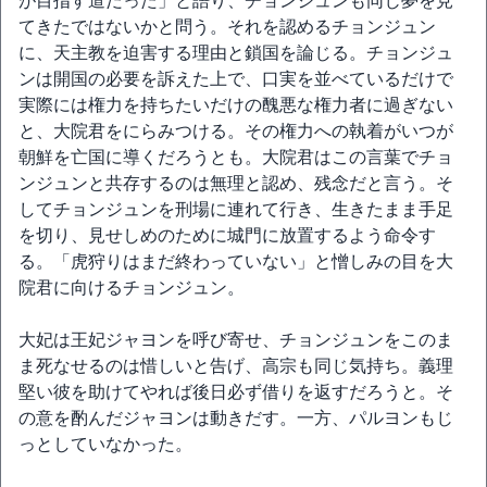
が目指す道だった」と語り、チョンジュンも同じ夢を見
てきたではないかと問う。それを認めるチョンジュン
に、天主教を迫害する理由と鎖国を論じる。チョンジュ
ンは開国の必要を訴えた上で、口実を並べているだけで
実際には権力を持ちたいだけの醜悪な権力者に過ぎない
と、大院君をにらみつける。その権力への執着がいつが
朝鮮を亡国に導くだろうとも。大院君はこの言葉でチョ
ンジュンと共存するのは無理と認め、残念だと言う。そ
してチョンジュンを刑場に連れて行き、生きたまま手足
を切り、見せしめのために城門に放置するよう命令す
る。「虎狩りはまだ終わっていない」と憎しみの目を大
院君に向けるチョンジュン。
大妃は王妃ジャヨンを呼び寄せ、チョンジュンをこのま
ま死なせるのは惜しいと告げ、高宗も同じ気持ち。義理
堅い彼を助けてやれば後日必ず借りを返すだろうと。そ
の意を酌んだジャヨンは動きだす。一方、パルヨンもじ
っとしていなかった。