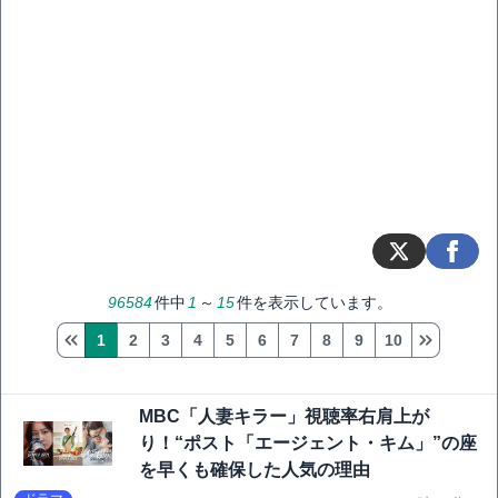
96584
件中
1
～
15
件を表示しています。
1
2
3
4
5
6
7
8
9
10
MBC「人妻キラー」視聴率右肩上が
り！“ポスト「エージェント・キム」”の座
を早くも確保した人気の理由