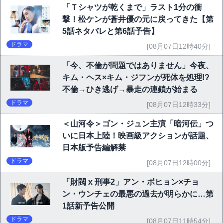
「Ｔシャツが乾くまで」ラスト1分の衝
撃！松ケンが蒼井優の元に戻ってきた【第
5話ネタバレと第6話予告】
ドラマ
[08月07日12時40分]
「今、不倫が問題ではありません」今夜、
キム・ヘス×キム・ジフンが死体を処理!?
不倫→ひき逃げ→暴走の連鎖が始まる
ドラマ
[08月07日12時33分]
＜山河令＞ゴン・ジュン主演「暗河伝」つ
いに日本上陸！映画級アクションが話題、
日本版予告編解禁
ドラマ
[08月07日12時00分]
「財閥 x 刑事2」アン・ボヒョン×チョ
ン・ウンチェの最悪の過去が明らかに…第
1話新予告公開
ドラマ
[08月07日11時54分]