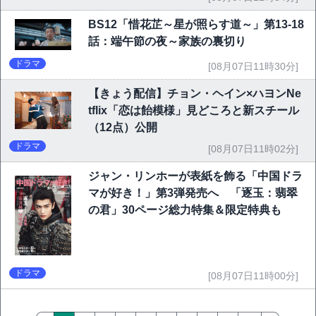
BS12「惜花芷～星が照らす道～」第13-18
話：端午節の夜～家族の裏切り
ドラマ
[08月07日11時30分]
【きょう配信】チョン・ヘイン×ハヨンNe
tflix「恋は飴模様」見どころと新スチール
（12点）公開
ドラマ
[08月07日11時02分]
ジャン・リンホーが表紙を飾る「中国ドラ
マが好き！」第3弾発売へ 「逐玉：翡翠
の君」30ページ総力特集＆限定特典も
ドラマ
[08月07日11時00分]