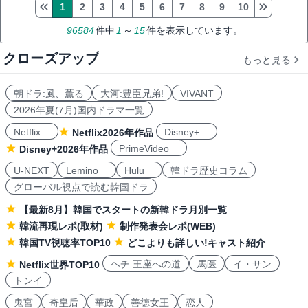
1
2
3
4
5
6
7
8
9
10
96584
件中
1
～
15
件を表示しています。
クローズアップ
もっと見る
朝ドラ:風、薫る
大河:豊臣兄弟!
VIVANT
2026年夏(7月)国内ドラマ一覧
Netflix
Disney+
Netflix2026年作品
PrimeVideo
Disney+2026年作品
U-NEXT
Lemino
Hulu
韓ドラ歴史コラム
グローバル視点で読む韓国ドラ
【最新8月】韓国でスタートの新韓ドラ月別一覧
韓流再現レポ(取材)
制作発表会レポ(WEB)
韓国TV視聴率TOP10
どこよりも詳しい!キャスト紹介
ヘチ 王座への道
馬医
イ・サン
Netflix世界TOP10
トンイ
鬼宮
奇皇后
華政
善徳女王
恋人