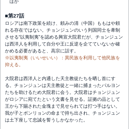
ほか
■第27話
ロシアは南下政策を続け、頼みの清（中国）ももはや頼
れる存在ではない。チョンジュンのいう列国同士を牽制
させる“以夷制夷”を認める興宣大院君だが、チョンジュン
は西洋人を利用して自分や王に反逆を企てていないか確
かめる必要があると、高宗に話す。
※以夷制夷（いいせいい）：異民族を利用して他民族を
抑える。
大院君は西洋人と内通した天主教徒たちを晒し首にす
る。チョンジュンは天主教徒と一緒に捕まったパルヨン
たちを助けるため大院君に会う。大院君はチョンジュン
がロシアに宛てたという文書を見せる。証拠の品として
王から下賜された金塊まで見せられては打つ手はない。
我が子とボンリョンの命まで持ち出され、チョンジュン
は土下座して忠誠を誓うしかなかった。