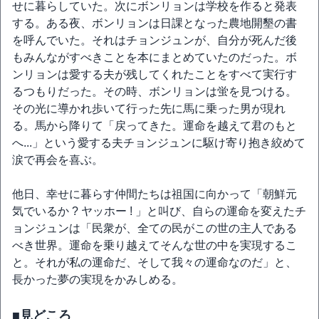
せに暮らしていた。次にボンリョンは学校を作ると発表
する。ある夜、ボンリョンは日課となった農地開墾の書
を呼んでいた。それはチョンジュンが、自分が死んだ後
もみんながすべきことを本にまとめていたのだった。ボ
ンリョンは愛する夫が残してくれたことをすべて実行す
るつもりだった。その時、ボンリョンは蛍を見つける。
その光に導かれ歩いて行った先に馬に乗った男が現れ
る。馬から降りて「戻ってきた。運命を越えて君のもと
へ...」という愛する夫チョンジュンに駆け寄り抱き絞めて
涙で再会を喜ぶ。
他日、幸せに暮らす仲間たちは祖国に向かって「朝鮮元
気でいるか ? ヤッホー ! 」と叫び、自らの運命を変えたチ
ョンジュンは「民衆が、全ての民がこの世の主人である
べき世界。運命を乗り越えてそんな世の中を実現するこ
と。それが私の運命だ、そして我々の運命なのだ」と、
長かった夢の実現をかみしめる。
■見どころ