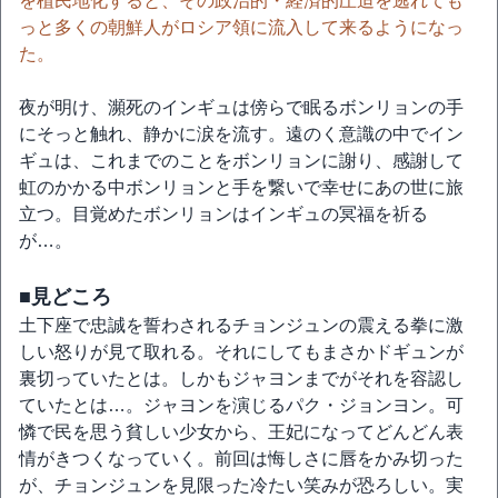
を植民地化すると、その政治的・経済的圧迫を逃れても
っと多くの朝鮮人がロシア領に流入して来るようになっ
た。
夜が明け、瀕死のインギュは傍らで眠るボンリョンの手
にそっと触れ、静かに涙を流す。遠のく意識の中でイン
ギュは、これまでのことをボンリョンに謝り、感謝して
虹のかかる中ボンリョンと手を繋いで幸せにあの世に旅
立つ。目覚めたボンリョンはインギュの冥福を祈る
が…。
■見どころ
土下座で忠誠を誓わされるチョンジュンの震える拳に激
しい怒りが見て取れる。それにしてもまさかドギュンが
裏切っていたとは。しかもジャヨンまでがそれを容認し
ていたとは…。ジャヨンを演じるパク・ジョンヨン。可
憐で民を思う貧しい少女から、王妃になってどんどん表
情がきつくなっていく。前回は悔しさに唇をかみ切った
が、チョンジュンを見限った冷たい笑みが恐ろしい。実