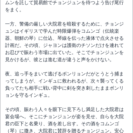
ムンを託して貿易館でチョンジュンを待つよう告げ尾行
をまく。
一方、警備の厳しい大院君を暗殺するために、チョンジ
ュンはイギリスで学んだ時限爆弾をコムンゴ（伝統楽
器、朝鮮の琴）に仕込、琴線を伝った液体で点火させる
計画だ。その頃、ジャヨンは護衛のチソンだけを連れて
お忍びで賑わう市場に出ていた。そこでチョンジュンを
見かけるが、彼とは進む道が違うと声をかけない。
夜、追っ手をまいて逃げるボンリョンだがとうとう捕ま
ってしまうが、インギュに救われるが、次々襲ってくる
負ってたち相手に戦い背中に剣を突き刺したままボンリ
ョンを守るインギュ。
その頃、賑わう人々を眼下に見下ろし満足した大院君は
宴会場へ。そこにチョンジュンが姿を見せ、自らを大院
君の臣下と名乗り、酒を差し出す。その酒をコムンゴ
（琴）に撒き、大院君に賛辞を贈るチョンジュン。安心