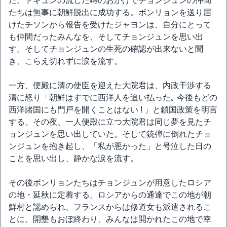
た。ドギュンの流した噂のおかげでチョンジュンの仲間
たちは無事に朝鮮脱出に成功する。ボンリョンを送り届
けたチソンから報告を受けたジャヨンは、自分にとって
も仲間だったみんなを、そしてチョンジュンを思い出
す。そしてチョンジュンの生死の確認が出来ないと聞
き、こらえ切れずに涙を流す。
一方、便殿に清の使臣を迎えた大院君は、内政干渉する
清に怒り「朝鮮はすでに西洋人を追い払った｡ 今後もどの
西洋諸国にも門戸を開くことはない ! 」と鎖国政策を明言
する。その夜、一人便殿に立つ大院君は同じ夢を見たチ
ョンジュンを思い出していた。そして銃弾に倒れたチョ
ンジュンを抱き起し、「私が悪かった」と号泣した日の
ことを思い出し、静かな涙を流す。
その後ボンリョンたちはチョンジュンが用意したロシア
の地・延秋に定着する。ロシアからの通達でこの地が朝
鮮村と認められ、フランスからは修道女も派遣されるこ
とに。開墾もおぼ終わり、みんなは開かれたこの地で幸