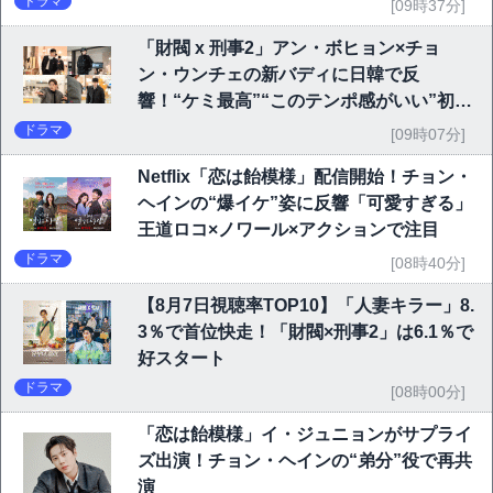
ドラマ
[09時37分]
「財閥 x 刑事2」アン・ボヒョン×チョ
ン・ウンチェの新バディに日韓で反
響！“ケミ最高”“このテンポ感がいい”初回
6.1％で好発進
ドラマ
[09時07分]
Netflix「恋は飴模様」配信開始！チョン・
ヘインの“爆イケ”姿に反響「可愛すぎる」
王道ロコ×ノワール×アクションで注目
ドラマ
[08時40分]
【8月7日視聴率TOP10】「人妻キラー」8.
3％で首位快走！「財閥×刑事2」は6.1％で
好スタート
ドラマ
[08時00分]
「恋は飴模様」イ・ジュニョンがサプライ
ズ出演！チョン・ヘインの“弟分”役で再共
演