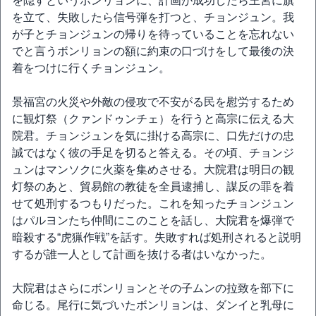
を隠すというボンリョンに、計画が成功したら王宮に旗
を立て、失敗したら信号弾を打つと、チョンジュン。我
が子とチョンジュンの帰りを待っていることを忘れない
でと言うボンリョンの額に約束の口づけをして最後の決
着をつけに行くチョンジュン。
景福宮の火災や外敵の侵攻で不安がる民を慰労するため
に観灯祭（クァンドゥンチェ）を行うと高宗に伝える大
院君。チョンジュンを気に掛ける高宗に、口先だけの忠
誠ではなく彼の手足を切ると答える。その頃、チョンジ
ュンはマンソクに火薬を集めさせる。大院君は明日の観
灯祭のあと、貿易館の教徒を全員逮捕し、謀反の罪を着
せて処刑するつもりだった。これを知ったチョンジュン
はパルヨンたち仲間にこのことを話し、大院君を爆弾で
暗殺する“虎猟作戦”を話す。失敗すれば処刑されると説明
するが誰一人として計画を抜ける者はいなかった。
大院君はさらにボンリョンとその子ムンの拉致を部下に
命じる。尾行に気づいたボンリョンは、ダンイと乳母に