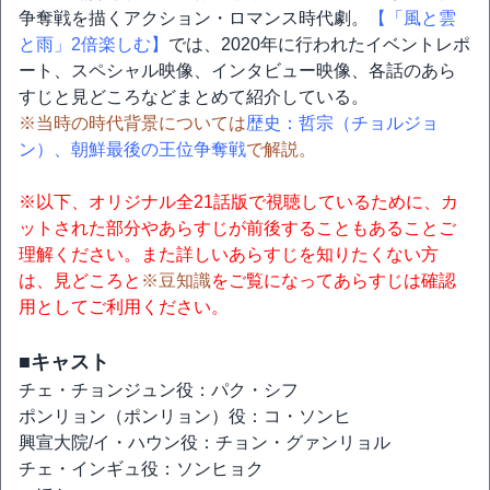
争奪戦を描くアクション・ロマンス時代劇。
【「風と雲
と雨」2倍楽しむ】
では、2020年に行われたイベントレポ
ート、スペシャル映像、インタビュー映像、各話のあら
すじと見どころなどまとめて紹介している。
※当時の時代背景については
歴史：哲宗（チョルジョ
ン）、朝鮮最後の王位争奪戦
で解説。
※以下、オリジナル全21話版で視聴しているために、カ
ットされた部分やあらすじが前後することもあることご
理解ください。また詳しいあらすじを知りたくない方
は、見どころと
※豆知識
をご覧になってあらすじは確認
用としてご利用ください。
■キャスト
チェ・チョンジュン役：パク・シフ
ポンリョン（ポンリョン）役：コ・ソンヒ
興宣大院/イ・ハウン役：チョン・グァンリョル
チェ・インギュ役：ソンヒョク