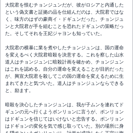
大院君を恨むチョンジュンだが、彼がロシアと内通した
という偽文書と証拠の品を仕組んだのは、大院君ではな
く、味方のはずの豪商イ・ドギュンだった。チョンジュ
ンと大院君が手を組むことを恐れたドギュンの策略だっ
た。そしてそれを王妃ジャヨンも知っていた。
大院君の横暴に業を煮やしたチョンジュンは、国の運命
を変えるべく大院君暗殺を決意する。これを察した山水
道人はチョンジュンに暗殺計画を確かめ、チョンジュン
はこれを認める。自分の運命を変えることが目的だった
が、興宣大院君を殺してこの国の運命を変えるために生
まれてきたと気づいた。道人はチョンジュンならできる
と、励ます。
暗殺を決心したチョンジュンは、我が子ムンを連れてド
ギュンの元へ行くようボンリョンに言うが、ボンリョン
はドギュンを信じてはいけないと忠告する。ボンリョン
はドギョンの変化を気で感じ取っていた。別の場所に身