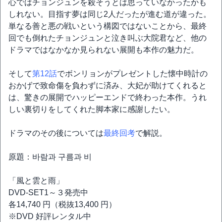
心ではチョンジュンを殺そうとは思っていなかったかも
しれない。目指す夢は同じ2人だったが進む道が違った。
単なる善と悪の戦いという構図ではないことから、最終
回でも倒れたチョンジュンと泣き叫ぶ大院君など、他の
ドラマではなかなか見られない展開も本作の魅力だ。
そして
第12話
でボンリョンがプレゼントした懐中時計の
おかげで致命傷を負わずに済み、大妃が助けてくれると
は、驚きの展開でハッピーエンドで終わった本作。うれ
しい裏切りをしてくれた脚本家に感謝したい。
ドラマのその後については
最終回考
で解説。
原題：바람과 구름과 비
「風と雲と雨」
DVD-SET1～３発売中
各14,740 円（税抜13,400 円）
※DVD 好評レンタル中