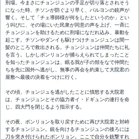
刑場。今まさにチョンジュンの手足が切り落とされそう
になった時、チソンが防ぐより早く、パルヨンの銃声が
響く。そして「チェ導師様が何をしたというのか」とい
う叫びに、その場にいた民衆が同意の声を上げ、一斉に
チョンジュンを助けるために刑場になだれ込み、暴動を
起こす。チソンやダンイも駆けつけチョンジュンは間一
髪のところで救出される。チョンジュンは仲間たちに礼
を言う。しかしボンリョンが捕らえられてしまったこと
を知ったチョンジュンは、眠る我が子の頬をなで仲間た
ちを先に国外へ逃がし、無事の再会を約束して大院君の
屋敷へ最後の決着をつけに行く。
その頃、チョンジュを逃がしたことに憤怒する大院君
は、チョンジュンとその協力者イ・ドギュンの連行を命
じ、四大門を閉じるよう指示する。
その夜、ボンリョンを取り戻すために再び大院君と対峙
するチョンジュン。銃を向けるチョンジュンの後ろには
刀を突き付けられたボンリョン。ここで自分を銃撃すれ