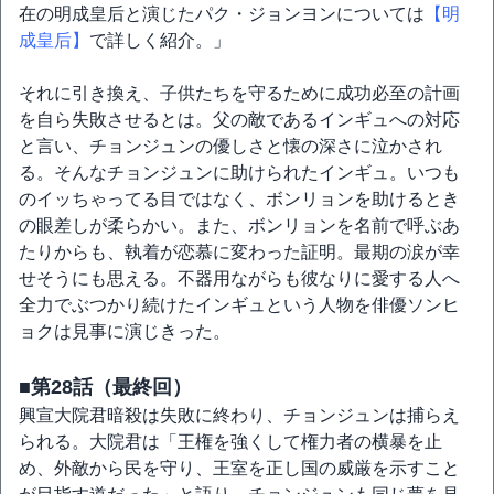
在の明成皇后と演じたパク・ジョンヨンについては
【明
成皇后】
で詳しく紹介。」
それに引き換え、子供たちを守るために成功必至の計画
を自ら失敗させるとは。父の敵であるインギュへの対応
と言い、チョンジュンの優しさと懐の深さに泣かされ
る。そんなチョンジュンに助けられたインギュ。いつも
のイッちゃってる目ではなく、ボンリョンを助けるとき
の眼差しが柔らかい。また、ボンリョンを名前で呼ぶあ
たりからも、執着が恋慕に変わった証明。最期の涙が幸
せそうにも思える。不器用ながらも彼なりに愛する人へ
全力でぶつかり続けたインギュという人物を俳優ソンヒ
ョクは見事に演じきった。
■第28話（最終回）
興宣大院君暗殺は失敗に終わり、チョンジュンは捕らえ
られる。大院君は「王権を強くして権力者の横暴を止
め、外敵から民を守り、王室を正し国の威厳を示すこと