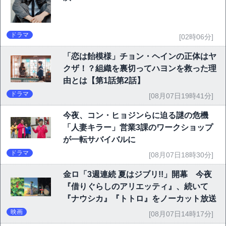
ドラマ
[02時06分]
「恋は飴模様」チョン・ヘインの正体はヤ
クザ！？組織を裏切ってハヨンを救った理
由とは【第1話第2話】
ドラマ
[08月07日19時41分]
今夜、コン・ヒョジンらに迫る謎の危機
「人妻キラー」営業3課のワークショップ
が一転サバイバルに
ドラマ
[08月07日18時30分]
金ロ「3週連続 夏はジブリ!!」開幕 今夜
『借りぐらしのアリエッティ』、続いて
『ナウシカ』『トトロ』をノーカット放送
映画
[08月07日14時17分]