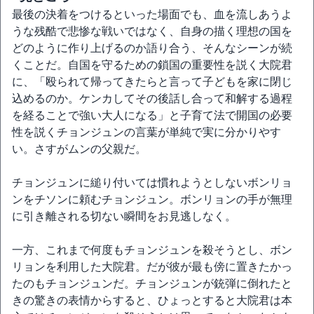
最後の決着をつけるといった場面でも、血を流しあうよ
うな残酷で悲惨な戦いではなく、自身の描く理想の国を
どのように作り上げるのか語り合う、そんなシーンが続
くことだ。自国を守るための鎖国の重要性を説く大院君
に、「殴られて帰ってきたらと言って子どもを家に閉じ
込めるのか。ケンカしてその後話し合って和解する過程
を経ることで強い大人になる」と子育て法で開国の必要
性を説くチョンジュンの言葉が単純で実に分かりやす
い。さすがムンの父親だ。
チョンジュンに縋り付いては慣れようとしないボンリョ
ンをチソンに頼むチョンジュン。ボンリョンの手が無理
に引き離される切ない瞬間をお見逃しなく。
一方、これまで何度もチョンジュンを殺そうとし、ボン
リョンを利用した大院君。だが彼が最も傍に置きたかっ
たのもチョンジュンだ。チョンジュンが銃弾に倒れたと
きの驚きの表情からすると、ひょっとすると大院君は本