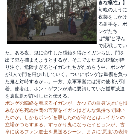
きな犠牲」】
毎晩のように
夜襲をしかけ
る射手を、ボ
ンゲたち
は“鬼”と呼ん
で応戦してい
た。ある夜、鬼に命中した感触を得たイガンらは、門を
出て鬼を捕まえようとするが、そこでまた鬼の銃撃が降
り注ぐ。危険すぎるとイガンたちがためらう中、ボンゲ
が1人で門を飛び出していく。ついにボンゲは重傷を負っ
た鬼と対峙するが…。一方、京軍軍営には清の使者が到
着。使者は、ホン・ゲフンが清に要請していた援軍派遣
を袁世凱が許可したと伝える。
ボンゲの臨終を看取るイガンが、かつての自身“あれ”を恨
みながら死ぬ仲間の言葉をイガンはどんな気持ちで聞い
たのか。しかもボンゲを殺したのが弟だとは…イガンの
立場がつらすぎる。すっかり鬼になったイヒョンが、古
阜に戻るファン進士を見送るシーン。まさに“悪鬼”の表情