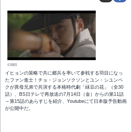
©SBS
イヒョンの策略で共に郷兵を率いて参戦する羽目になっ
たファン進士！チョ・ジョンソクソンとユン・シユンペ
クが異母兄弟で共演する本格時代劇「緑豆の花」（全30
話）、BS日テレで再放送の7月14日（金）からの第11話
～第15話のあらすじを紹介、Youtubeにて日本版予告動画
が公開中だ。