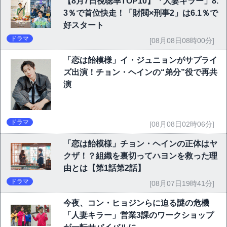
【8月7日視聴率TOP10】「人妻キラー」8.
3％で首位快走！「財閥×刑事2」は6.1％で
好スタート
ドラマ
[08月08日08時00分]
「恋は飴模様」イ・ジュニョンがサプライ
ズ出演！チョン・ヘインの“弟分”役で再共
演
ドラマ
[08月08日02時06分]
「恋は飴模様」チョン・ヘインの正体はヤ
クザ！？組織を裏切ってハヨンを救った理
由とは【第1話第2話】
ドラマ
[08月07日19時41分]
今夜、コン・ヒョジンらに迫る謎の危機
「人妻キラー」営業3課のワークショップ