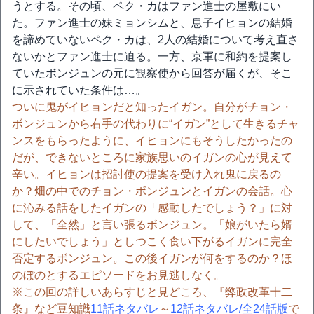
うとする。その頃、ペク・カはファン進士の屋敷にい
た。ファン進士の妹ミョンシムと、息子イヒョンの結婚
を諦めていないペク・カは、2人の結婚について考え直さ
ないかとファン進士に迫る。一方、京軍に和約を提案し
ていたボンジュンの元に観察使から回答が届くが、そこ
に示されていた条件は…。
ついに鬼がイヒョンだと知ったイガン。自分がチョン・
ボンジュンから右手の代わりに“イガン”として生きるチャ
ンスをもらったように、イヒョンにもそうしたかったの
だが、できないところに家族思いのイガンの心が見えて
辛い。イヒョンは招討使の提案を受け入れ鬼に戻るの
か？畑の中でのチョン・ボンジュンとイガンの会話。心
に沁みる話をしたイガンの「感動したでしょう？」に対
して、「全然」と言い張るボンジュン。「娘がいたら婿
にしたいでしょう」としつこく食い下がるイガンに完全
否定するボンジュン。この後イガンが何をするのか？ほ
のぼのとするエピソードをお見逃しなく。
※この回の詳しいあらすじと見どころ、『弊政改革十二
条』など豆知識
11話ネタバレ
～
12話ネタバレ/全24話版
で