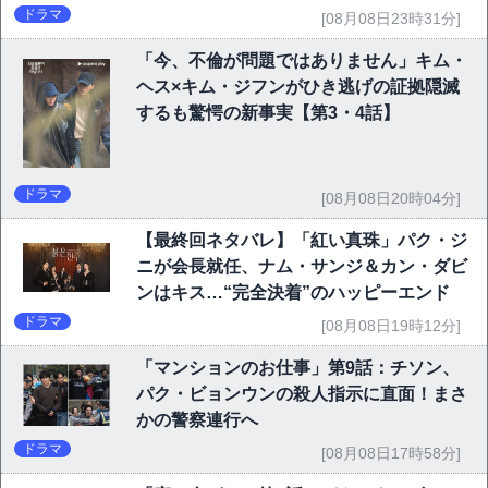
ドラマ
[08月08日23時31分]
「今、不倫が問題ではありません」キム・
ヘス×キム・ジフンがひき逃げの証拠隠滅
するも驚愕の新事実【第3・4話】
ドラマ
[08月08日20時04分]
【最終回ネタバレ】「紅い真珠」パク・ジ
ニが会長就任、ナム・サンジ＆カン・ダビ
ンはキス…“完全決着”のハッピーエンド
ドラマ
[08月08日19時12分]
「マンションのお仕事」第9話：チソン、
パク・ビョンウンの殺人指示に直面！まさ
かの警察連行へ
ドラマ
[08月08日17時58分]