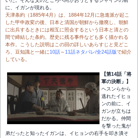
いた。そんな父のところへ向かおうとするジャインの前
に、イガンが現れる。
天津条約（1885年4月）は、1884年12月に急進派が起こ
した甲申政変の後、日本と清国が朝鮮から撤廃し、朝鮮
に出兵するときには相互に照会するという日本と清との
間で締結した条約。歴史に残る事件なども多く描かれる
本作。こうした説明はこの回の詳しいあらすじと見どこ
ろ、豆知識と一緒に
10話
～
11話ネタバレ/全24話版
で紹介
している。
【第14話「将
軍の決断」】
ヘスンらから
逃れたイヒョ
ンの前に、イ
ガンが立ちは
だかる。仲間
を撃った鬼が
弟だったと知ったイガンは、イヒョンの右手を叩き潰そ