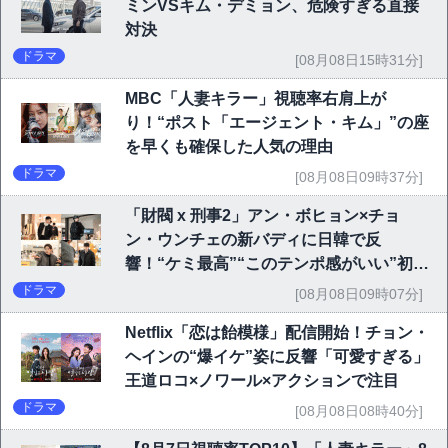
ミンVSキム・デミョン、危険すぎる直接
対決
ドラマ
[08月08日15時31分]
MBC「人妻キラー」視聴率右肩上が
り！“ポスト「エージェント・キム」”の座
を早くも確保した人気の理由
ドラマ
[08月08日09時37分]
「財閥 x 刑事2」アン・ボヒョン×チョ
ン・ウンチェの新バディに日韓で反
響！“ケミ最高”“このテンポ感がいい”初回
6.1％で好発進
ドラマ
[08月08日09時07分]
Netflix「恋は飴模様」配信開始！チョン・
ヘインの“爆イケ”姿に反響「可愛すぎる」
王道ロコ×ノワール×アクションで注目
ドラマ
[08月08日08時40分]