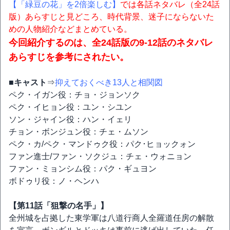
【「緑豆の花」を2倍楽しむ】
では各話ネタバレ（全24話
版）あらすじと見どころ、時代背景、迷子にならないた
めの人物紹介などまとめている。
今回紹介するのは、全24話版の9-12話のネタバレ
あらすじを参考にされたい。
■キャスト
⇒
抑えておくべき13人と相関図
ペク・イガン役：チョ・ジョンソク
ペク・イヒョン役：ユン・シユン
ソン・ジャイン役：ハン・イェリ
チョン・ボンジュン役：チェ・ムソン
ペク・カ/ペク・マンドゥク役：パク･ヒョックォン
ファン進士/ファン・ソクジュ：チェ・ウォニョン
ファン・ミョンシム役：パク・ギュヨン
ボドゥリ役：ノ・ヘンハ
【第11話「狙撃の名手」】
全州城を占拠した東学軍は八道行商人全羅道任房の解散