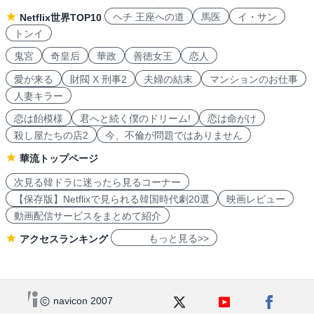
ヘチ 王座への道
馬医
イ・サン
Netflix世界TOP10
トンイ
鬼宮
奇皇后
華政
善徳女王
恋人
愛が来る
財閥 X 刑事2
夫婦の結末
マンションのお仕事
人妻キラー
恋は飴模様
君へと続く僕のドリーム!
恋は命がけ
殺し屋たちの店2
今、不倫が問題ではありません
華流トップページ
次見る韓ドラに迷ったら見るコーナー
【保存版】Netflixで見られる韓国時代劇20選
映画レビュー
動画配信サービスをまとめて紹介
もっと見る>>
アクセスランキング
navicon 2007