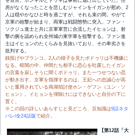
を宣言。ボンギルとドッキは事前に逃げ出していた。任
房がなくなったことを悲しむジャインをイガンが慰め、2
人は穏やかなひと時を過ごすが、それも束の間。やがて
京軍の砲撃が始まり、両軍は戦闘態勢に突入。ファン・
ソクジュ進士と共に京軍軍営に合流したイヒョンは、射
撃の腕を認められ全州城の東学軍を狙撃する。ファン進
士はイヒョンのたくらみを見抜いており、その卑劣さを
批判する。
銭投げやブランコ。2人の様子を見たボドゥリは不機嫌に
なる。暗闇の中、仲間たち相手に恋心を吐露したイガン
の言葉を寂しそうに聞くボドゥリ。また一つせつない恋
が動き出す。京軍を指揮するのは、王妃への忠誠心が高
いと重用されている両湖招討使ホン・ゲフン（ユン・ソ
ヒョン）。イヒョンを弾除けにはできないと自分の下に
置く。
※この回の詳しいあらすじと見どころ、豆知識は
9話ネタ
バレ/全24話版
で紹介。
【第12話「大