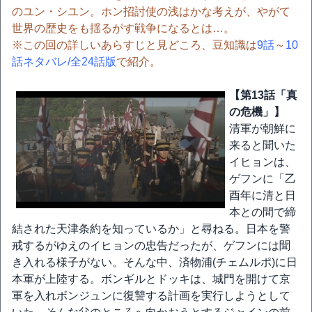
のユン・シユン。ホン招討使の浅はかな考えが、やがて
世界の歴史をも揺るがす戦争になるとは…。
※この回の詳しいあらすじと見どころ、豆知識は
9話
～
10
話ネタバレ/全24話版
で紹介。
【第13話「真
の危機」】
清軍が朝鮮に
来ると聞いた
イヒョンは、
ゲフンに「乙
酉年に清と日
本との間で締
結された天津条約を知っているか」と尋ねる。日本を警
戒するがゆえのイヒョンの忠告だったが、ゲフンには聞
き入れる様子がない。そんな中、済物浦(チェムルポ)に日
本軍が上陸する。ボンギルとドッキは、城門を開けて京
軍を入れボンジュンに復讐する計画を実行しようとして