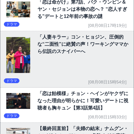
「恋は命がけ」第7話、パク・ウンビン＆
ヤン・セジョンは本物の恋へ？ “恋人すぎ
る”デートと12年前の事故の謎
ドラマ
[08月08日17時19分]
「人妻キラー」コン・ヒョジン、圧倒的
な“二面性”に絶賛の声！ワーキングママか
ら伝説のスナイパーへ
ドラマ
[08月08日15時54分]
「恋は飴模様」チョン・ヘインがヤクザに
なった理由が明らかに！可愛いデートに視
聴者も胸キュン【第3話第4話】
ドラマ
[08月08日15時33分]
【最終回直前】「夫婦の結末」ナムグン・