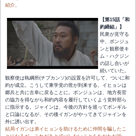
紹介。
【第15話「和
約締結」】
民衆が見守る
中、ボンジュ
ンと観察使キ
ム・ハクジン
の話し合いが
続いていた。
観察使は執綱所(チプカンソ)の設置を許可して、ついに和
約が成立。こうして東学党の世が到来する。イヒョンは
郷兵と共に古阜に戻ることに。ボンジュンは、地方長官
の協力を得ながら和約内容を履行していくよう党幹部ら
に指示する。ジャインは、今後の方針を巡ってボンギル
と口論になるが、その後イガンがやってきてジャインを
外に誘い出す。
結局イガンは弟イヒョンを助けるために仲間を騙したこ