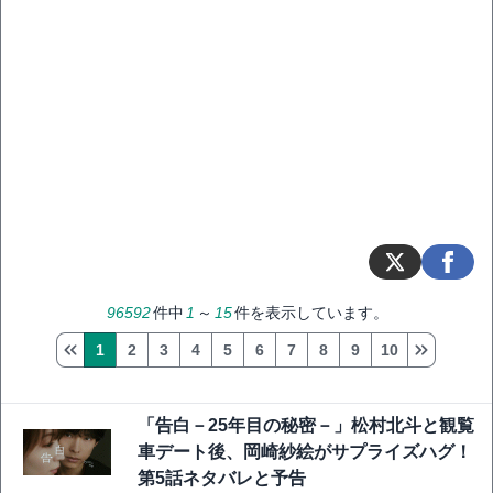
96592
件中
1
～
15
件を表示しています。
1
2
3
4
5
6
7
8
9
10
「告白－25年目の秘密－」松村北斗と観覧
車デート後、岡崎紗絵がサプライズハグ！
第5話ネタバレと予告