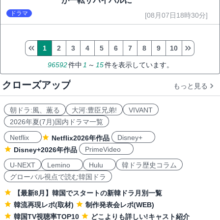
が一転サバイバルに
ドラマ
[08月07日18時30分]
1
2
3
4
5
6
7
8
9
10
96592
件中
1
～
15
件を表示しています。
クローズアップ
もっと見る
朝ドラ:風、薫る
大河:豊臣兄弟!
VIVANT
2026年夏(7月)国内ドラマ一覧
Netflix
Disney+
Netflix2026年作品
PrimeVideo
Disney+2026年作品
U-NEXT
Lemino
Hulu
韓ドラ歴史コラム
グローバル視点で読む韓国ドラ
【最新8月】韓国でスタートの新韓ドラ月別一覧
韓流再現レポ(取材)
制作発表会レポ(WEB)
韓国TV視聴率TOP10
どこよりも詳しい!キャスト紹介