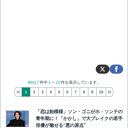
96617
件中
1
～
15
件を表示しています。
1
2
3
4
5
6
7
8
9
10
「恋は飴模様」ソン・ゴニがホ・ソンテの
青年期に！「かかし」で大ブレイクの若手
俳優が魅せる“悪の原点”