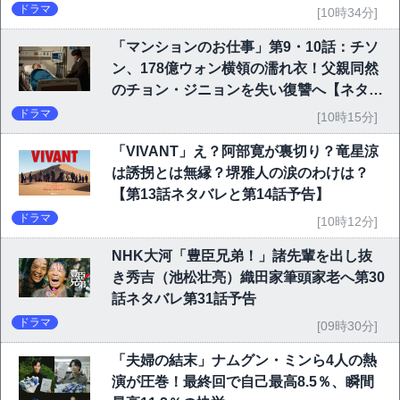
告】
ドラマ
[10時34分]
「マンションのお仕事」第9・10話：チソ
ン、178億ウォン横領の濡れ衣！父親同然
のチョン・ジニョンを失い復讐へ【ネタバ
レ】
ドラマ
[10時15分]
「VIVANT」え？阿部寛が裏切り？竜星涼
は誘拐とは無縁？堺雅人の涙のわけは？
【第13話ネタバレと第14話予告】
ドラマ
[10時12分]
NHK大河「豊臣兄弟！」諸先輩を出し抜
き秀吉（池松壮亮）織田家筆頭家老へ第30
話ネタバレ第31話予告
ドラマ
[09時30分]
「夫婦の結末」ナムグン・ミンら4人の熱
演が圧巻！最終回で自己最高8.5％、瞬間