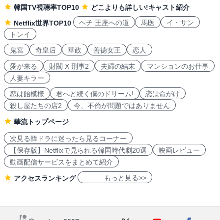
韓国TV視聴率TOP10
どこよりも詳しい!キャスト紹介
ヘチ 王座への道
馬医
イ・サン
Netflix世界TOP10
トンイ
鬼宮
奇皇后
華政
善徳女王
恋人
愛が来る
財閥 X 刑事2
夫婦の結末
マンションのお仕事
人妻キラー
恋は飴模様
君へと続く僕のドリーム!
恋は命がけ
殺し屋たちの店2
今、不倫が問題ではありません
華流トップページ
次見る韓ドラに迷ったら見るコーナー
【保存版】Netflixで見られる韓国時代劇20選
映画レビュー
動画配信サービスをまとめて紹介
もっと見る>>
アクセスランキング