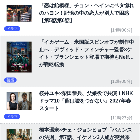
「恋は飴模様」チョン・ヘインにベタ惚れ
のハヨン！記憶の中の恋人が別人で困惑
【第5話第6話】
ドラマ
[14時00分]
「イカゲーム」米国版スピンオフが制作中
止へ…デヴィッド・フィンチャー監督×ケ
イト・ブランシェット登場で期待もNetflix
が戦略転換
芸能
[12時05分]
桜井ユキ×柴田恭兵、父娘役で共演！NHK
ドラマ10「熊は嘘をつかない」2027年春
スタート
ドラマ
[11時27分]
橋本環奈×チェ・ジョンヒョプ「バカンス
の法則」第7話、イケメン3人組が突然来