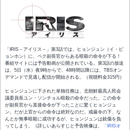
「IRIS－アイリス－」第3話では、ヒョンジュン（イ・ビ
ョンホン）に、ペク副長官からある暗殺の命令が下る！
番組サイトには予告動画が公開されている。第3話の放送
は、5日（水）夜9時からで、48時間以降には、TBSオン
デマンドで見逃し配信が開始される。（視聴料金315円）
ヒョンジュンに下された単独任務は、北朝鮮最高人民会
議委員長ユン・ソンチョル暗殺の命令だった。この命令
が副長官から直接命令が下ったことに驚くヒョンジュ
ン。だが上官からの命令は絶対なのだ。戒厳令の下、な
んとか無事暗殺に成功するが、ヒョンジュンは銃傷を負
ってしまう。（詳しいあらすじと予告映像は、
「IRISオ