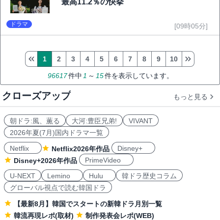
最高11.2％の快挙
ドラマ
[09時05分]
1
2
3
4
5
6
7
8
9
10
96617
件中
1
～
15
件を表示しています。
クローズアップ
もっと見る
朝ドラ:風、薫る
大河:豊臣兄弟!
VIVANT
2026年夏(7月)国内ドラマ一覧
Netflix
Disney+
Netflix2026年作品
PrimeVideo
Disney+2026年作品
U-NEXT
Lemino
Hulu
韓ドラ歴史コラム
グローバル視点で読む韓国ドラ
【最新8月】韓国でスタートの新韓ドラ月別一覧
韓流再現レポ(取材)
制作発表会レポ(WEB)