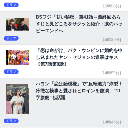
ドラマ
[15時50分]
BSフジ「甘い秘密」第41話～最終回あら
すじと見どころをサクッと紹介：涙のハッ
ピーエンドへ
ドラマ
[15時30分]
「恋は命がけ」パク・ウンビンに婚約を申
し込まれたヤン・セジョンの返事はキス
【第7話第8話】
ドラマ
[14時59分]
ハヨン「恋は飴模様」で“反転魅力”炸裂！
冷徹な検事と愛されヒロインを熱演、“11
字腹筋”も話題
ドラマ
[14時49分]