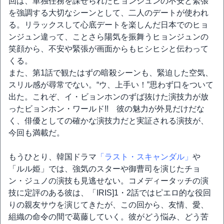
回は、単独任務を課せられたヒョンジュンの不安と緊張
を強調する大切なシーンとして、二人のデートが使われ
る。リラックスして心底デートを楽しんだ日本でのヒョ
ンジュン違って、ことさら陽気を振舞うヒョンジュンの
笑顔から、不安や緊張が画面からもヒシヒシと伝わって
くる。
また、第1話で観たはずの暗殺シーンも、緊迫した空気、
スリル感が尋常でない。“ウ、上手い！”思わず口をついて
出た。これぞ、イ・ビョンホンのずば抜けた演技力が放
ったビョンホン・ワールド!! 彼の魅力が外見だけだな
く、俳優としての確かな演技力だと実証される演技が、
今回も満載だ。
もうひとり、韓国ドラマ
「ラスト・スキャンダル」
や
「ルル姫」では、強気のスターや御曹司を演じたチョ
ン・ジュノの演技も見逃せない。コメディータッチの演
技に定評のある彼は、「IRIS]1・2話ではピエロ的な役回
りの親友サウを演じてきたが、この回から、友情、愛、
組織の命令の間で葛藤していく。彼がどう悩み、どう苦