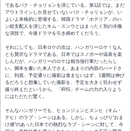
であるパク・チョリョンを演じている。第1話では、まだ
アウトラインしか見せていないパク・チョリョンが、い
よいよ本格的に登場する。韓国ドラマ「ホテリア」のハ
ン総支配人を演じたキム・スンウとはまったく別の冷徹
な演技で、今後ドラマを引き締めてくだろう。
それにしても、日本ロケの次は、ハンガリーロケ！なん
とも贅沢なドラマである。日本ではスノボーや温泉を楽
しんだが、ハンガリーのロケは相当強行軍だったらし
い。脚本を書いた本人でさえ、あまりの内容のハードさ
に、到底、予定通りに撮影は進まないはず、1週間は伸び
るだろうと想像していた撮影を、予定を大きく狂わせず
撮り終えたというから、「IRIS」チームの力の入りよう
にはただただ驚く。
そんなハンガリーでも、ヒョンジュンとスンヒ（キム・
テヒ）のラブ・シーンはある。しかし、ちょっぴり“おま
け感”のあった日本での熱烈なラブ・シーンに対して、今