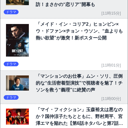
訪！まさかの“恋リア”開幕も
ドラマ
[11時15分]
「メイド・イン・コリア2」ヒョンビン×
ウ・ドファン×チョン・ウソン、“血よりも
熱い欲望”が激突！新ポスター公開
ドラマ
[11時01分]
「マンションのお仕事」ムン・ソリ、圧倒
的な“生活密着型演技”で視聴者を魅了！チ
ソンを救う“義理”に絶賛の声
ドラマ
[11時00分]
「マイ・フィクション」玉森裕太は悪なの
か？国仲涼子たちとともに、野村周平、宮
澤エマを陥れた【第6話ネタバレと第7話予