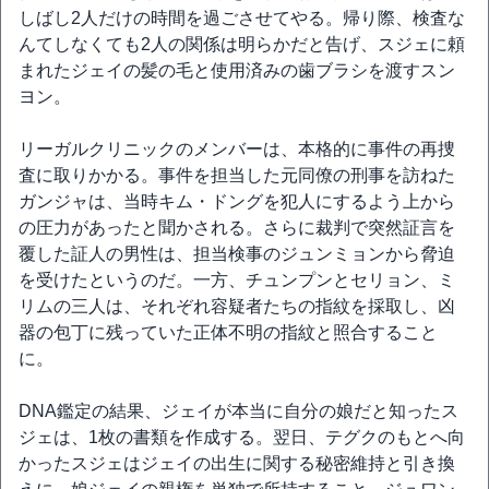
しばし2人だけの時間を過ごさせてやる。帰り際、検査な
んてしなくても2人の関係は明らかだと告げ、スジェに頼
まれたジェイの髪の毛と使用済みの歯ブラシを渡すスン
ヨン。
リーガルクリニックのメンバーは、本格的に事件の再捜
査に取りかかる。事件を担当した元同僚の刑事を訪ねた
ガンジャは、当時キム・ドングを犯人にするよう上から
の圧力があったと聞かされる。さらに裁判で突然証言を
覆した証人の男性は、担当検事のジュンミョンから脅迫
を受けたというのだ。一方、チュンプンとセリョン、ミ
リムの三人は、それぞれ容疑者たちの指紋を採取し、凶
器の包丁に残っていた正体不明の指紋と照合すること
に。
DNA鑑定の結果、ジェイが本当に自分の娘だと知ったス
ジェは、1枚の書類を作成する。翌日、テグクのもとへ向
かったスジェはジェイの出生に関する秘密維持と引き換