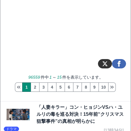
96559
件中
1
～
15
件を表示しています。
1
2
3
4
5
6
7
8
9
10
「人妻キラー」コン・ヒョジンVSハ・ユ
ルリの毒を巡る対決！15年前“クリスマス
狙撃事件”の真相が明らかに
ドラマ
[13時34分]