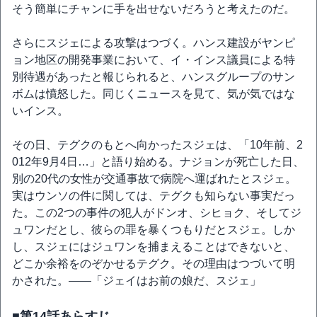
そう簡単にチャンに手を出せないだろうと考えたのだ。
さらにスジェによる攻撃はつづく。ハンス建設がヤンピ
ョン地区の開発事業において、イ・インス議員による特
別待遇があったと報じられると、ハンスグループのサン
ボムは憤怒した。同じくニュースを見て、気が気ではな
いインス。
その日、テグクのもとへ向かったスジェは、「10年前、2
012年9月4日…」と語り始める。ナジョンが死亡した日、
別の20代の女性が交通事故で病院へ運ばれたとスジェ。
実はウンソの件に関しては、テグクも知らない事実だっ
た。この2つの事件の犯人がドンオ、シヒョク、そしてジ
ュワンだとし、彼らの罪を暴くつもりだとスジェ。しか
し、スジェにはジュワンを捕まえることはできないと、
どこか余裕をのぞかせるテグク。その理由はつづいて明
かされた。――「ジェイはお前の娘だ、スジェ」
■第14話あらすじ