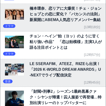
橋本環奈、恋リアに大爆笑！チェ・ジョン
ヒョプとの恋に変化？「バカンスの法則」
新展開にABEMA人気恋リアメンバー集結
ドラマ
[13時18分]
チョン・ヘイン“飴（ヨッ）のように甘く
粘り強い作品” 「恋は飴模様」主演3人が
語る注目ポイントとは
ドラマ
[12時57分]
LE SSERAFIM、ATEEZ、RIIZEら出演！
「2026 K-WORLD DREAM AWARDS」U
-NEXTでライブ配信決定
音楽
[12時45分]
「財閥×刑事2」シーズン1最終黒幕クァ
ク・シヤンが帰還！囚人服姿で再登場…特
別出演リレーのトップバッターに