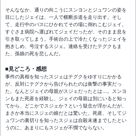
そんななか、通りの向こうにスンヨンとジュワンの姿を
目にしたジェイは、一人で横断歩道を走り出す。そし
て、走行中のバスにひかれてその場に倒れこむジェイ。
すぐさま病院へ運ばれてジェイだったが、そのまま息を
引き取ってしまう。手術台の上で冷たくなったジェイを
抱きしめ、号泣するスジェ。連絡を受けたテグクもま
た、孫娘の死を悲しんだ。
■見どころ・感想
事件の真相を知ったスジェはテグクをゆすりにかかる
が、反対にテグクから告げられたのは衝撃の事実だっ
た。なんとジェイの母親がスジェだったとは…。スンヨ
ンもまた死産を経験し、ジェイの母親は別にいると知っ
てから、どこかでスジェか？という疑念が浮かんだが、
まさか本当にスジェの娘だとは驚いた。死産、そしてジ
ュワンの裏切りを知ったスジェは自殺未遂までしたとい
うのに、あまりにもスジェが不憫でならない。