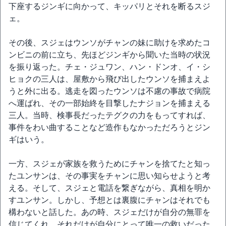
下座するジンギに向かって、キッパリとそれを断るスジ
ェ。
その後、スジェはウンソがチャンの妹に助けを求めたコ
ンビニの前に立ち、先ほどジンギから聞いた当時の状況
を振り返った。チェ・ジュワン、ハン・ドンオ、イ・シ
ヒョクの三人は、屋敷から飛び出したウンソを捕まえよ
うと外に出る。逃走を図ったウンソは不慮の事故で病院
へ運ばれ、その一部始終を目撃したナジョンを捕まえる
三人。当時、検事長だったテグクの力をもってすれば、
事件をわい曲することなど造作もなかっただろうとジン
ギはいう。
一方、スジェが家族を救うためにチャンを捨てたと知っ
たユンサンは、その事実をチャンに思い知らせようと考
える。そして、スジェと電話を繋ぎながら、真相を明か
すユンサン。しかし、予想とは裏腹にチャンはそれでも
構わないと話した。あの時、スジェだけが自分の無罪を
信じてくれ、それだけが自分にとって唯一の救いだった