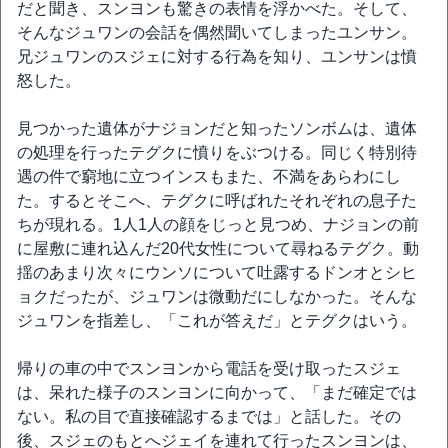
だと聞き、スンヨンも驚きの表情を浮かべた。そして、
そんなジュワンの会話を偶然聞いてしまったユンサン。
兄ジュワンのスジェに対する行為を知り、ユンサンは憤
怒した。
見つかった遺体がナジョンだと知ったソンボムは、遺体
の処理を行ったテグクに憤りをぶつける。同じく特別待
遇の件で窮地に立つインスもまた、不満をあらわにし
た。するとそこへ、テグクに呼ばれたそれぞれの息子た
ちが現れる。1人1人の顔をじっと見つめ、ナジョンの前
に屋敷に連れ込んだ20代女性について尋ねるテグク。動
揺のあまり次々にウンソについて吐露するドンオとシヒ
ョクだったが、ジュワンは微動だにしなかった。そんな
ジュワンを指差し、「これが答えだ」とテグクはいう。
帰りの車の中でスンヨンから電話を受け取ったスジェ
は、呆れた様子のスンヨンに向かって、「まだ確定では
ない。私の目で直接確認するまでは」と話した。その
後、スジェのもとへジェイを連れて行ったスンヨンは、