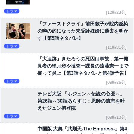
ドラマ
[12時23分]
「ファーストクライ」前田敦子が院内感染
の噂の的になった未受診妊婦に過去を明か
す【第5話ネタバレ】
ドラマ
[11時31分]
「大追跡」きたろうの死因は事故…第一発
見者の望月歩や捜査一課長の遠藤憲一まで
揃って炎上【第3話ネタバレと第4話予告】
ドラマ
[09時26分]
テレビ大阪 「ホジュン～伝説の心医～」
第26話～30話あらすじ：恩師の遺志を叶
えたジュン初登院
ドラマ
[09時10分]
中国版 大奥「武則天-The Empress-」第4