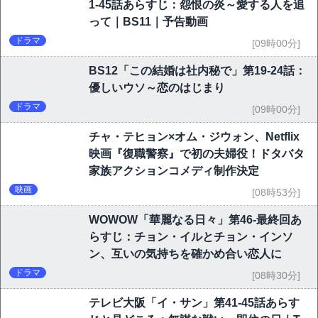
1-45話あらすじ：怨恨の炎～愛する人を追
って｜BS11｜予告動画
ドラマ
[09時00分]
BS12「この結婚は社内秘で」第19-24話：
優しいウソ～恋のはじまり
ドラマ
[09時00分]
チャ・テヒョン×オム・ジウォン、Netflix
映画『復職警察』で初の夫婦役！ドタバタ
家族アクションコメディ制作決定
映画
[08時53分]
WOWOW「華麗なる日々」第46-最終回あ
らすじ：チョン・イルとチョン・インソ
ン、互いの気持ちを確かめ合い恋人に
ドラマ
[08時30分]
テレビ大阪「イ・サン」第41-45話あらす