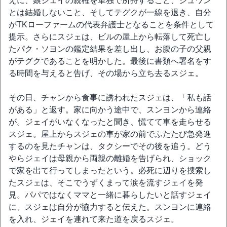
えに、娘ジェイの親権を単独で所持すること、ジュワン
とは結婚しないこと、そしてテグクが一線を退き、自分
がTKローファームの代表弁護士となることを条件として
提示。さらにスジェは、ビルの屋上から転落して死亡し
たパク・ソヨンの鑑定結果を差し出し、お腹の子の父親
がテグクであることを明かした。最後に書類へ署名をす
る時間を与えると告げ、その場から立ち去るスジェ。
その日、チャンから食事に誘われたスジェは、「私も話
がある」と返す。家に向かう途中で、スンヨンから連絡
が。ジェイがいなくなったと聞き、慌てて車を走らせる
スジェ。屋上からスジェの車が家の前でふたたび急発進
するのを見たチャンは、タクシーでその後を追う。どう
やらジェイは母親から両親の離婚を告げられ、ショック
で家を出て行ってしまったという。必死に辺りを捜索し
たスジェは、そこでうずくまって涙を流すジェイを発
見。パパではなくママと一緒に暮らしたいと話すジェイ
に、スジェは自分が協力すると伝えた。スンヨンに連絡
を入れ、ジェイを連れて来た道を戻るスジェ。