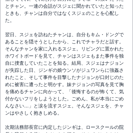
とチャン。一連の会話がスジェに聞かれていたと知った
ときも、チャンは自分ではなくスジェのことを心配し
た。
翌日、スジェを訪ねたチャンは、自分もキム・ドングで
あることを隠そうとしたから、これでチャラだと話す。
そんなチャンを家に入れるスジェ。リビングに置かれた
ホワイトボードを見て、チャンはスジェもまた事件を独
自に捜査していたことを知る。結局、スジェはナジョン
が失踪した日、ジンギの娘ウンソがジュワンらに強姦さ
れたこと、そして事件を目撃したナジョンが口封じのた
めに被害に遭ったと明かす。妹ナジョンの写真を見て胸
を痛めるチャンに向かって、「後悔するのが怖くて、気
付かないフリをしようとした。ごめん、私が本当にごめ
んなさい…」と涙を流すスジェ。そんなスジェを、チャ
ンはやさしく抱きしめる。
次期法務部長官に内定したジンギは、ロースクールの院