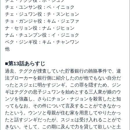
チェ・テグク役：ホ・ジュノ
チェ・ユンサン役：ペ・イニョク
チェ・ジュワン役：チ・スンヒョン
チョ・ガンジャ役：キム・ジェファ
ナ・セリョン役：ナム・ジヒョン
ナム・チュンプン役：イ・ジニョク
ペク・ジンギ役：キム・チャンワン
他
■第13話あらすじ
過去、テグクが捜査していた貯蓄銀行の賄賂事件で、違
法ブローカーを銀行側に紹介したのが他でもない自分だ
ったとスジェに明かすジンギ。この罪を隠すため、ジン
ギはテグクの息子ジュワンを始めとする三人衆が娘のウ
ンソを強姦し、さらにチョン・ナジョンを殺害したと知
ってもなお、その件について言及することができなかっ
たという。ウンソと母親が住む家を用意してやりたかっ
たと話すジンギだったが、スジェは受け入れることがで
きない。そして、この期に及んで力を貸して欲しいと土