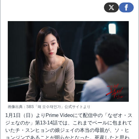
画像出典：SBS「왜 오수재인가」公式サイトより
1月1日（日）よりPrime Videoにて配信中の「なぜオ・ス
ジェなのか」第13-14話では、これまでベールに包まれて
いたチ・スンヒョンの娘ジェイの本当の母親が、ソ・ヒ
ョンジンであることが明らかとなった。死産したと思わ