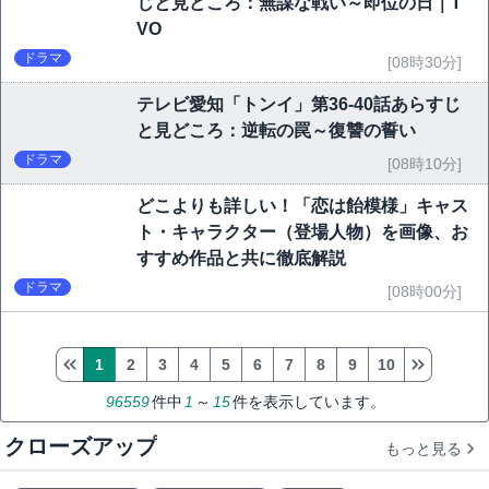
じと見どころ：無謀な戦い～即位の日｜T
VO
ドラマ
[08時30分]
テレビ愛知「トンイ」第36-40話あらすじ
と見どころ：逆転の罠～復讐の誓い
ドラマ
[08時10分]
どこよりも詳しい！「恋は飴模様」キャス
ト・キャラクター（登場人物）を画像、お
すすめ作品と共に徹底解説
ドラマ
[08時00分]
1
2
3
4
5
6
7
8
9
10
96559
件中
1
～
15
件を表示しています。
クローズアップ
もっと見る