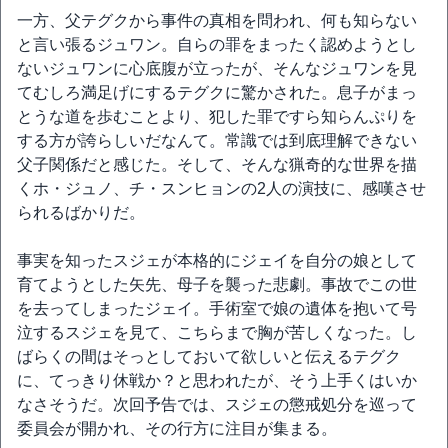
一方、父テグクから事件の真相を問われ、何も知らない
と言い張るジュワン。自らの罪をまったく認めようとし
ないジュワンに心底腹が立ったが、そんなジュワンを見
てむしろ満足げにするテグクに驚かされた。息子がまっ
とうな道を歩むことより、犯した罪ですら知らんぷりを
する方が誇らしいだなんて。常識では到底理解できない
父子関係だと感じた。そして、そんな猟奇的な世界を描
くホ・ジュノ、チ・スンヒョンの2人の演技に、感嘆させ
られるばかりだ。
事実を知ったスジェが本格的にジェイを自分の娘として
育てようとした矢先、母子を襲った悲劇。事故でこの世
を去ってしまったジェイ。手術室で娘の遺体を抱いて号
泣するスジェを見て、こちらまで胸が苦しくなった。し
ばらくの間はそっとしておいて欲しいと伝えるテグク
に、てっきり休戦か？と思われたが、そう上手くはいか
なさそうだ。次回予告では、スジェの懲戒処分を巡って
委員会が開かれ、その行方に注目が集まる。