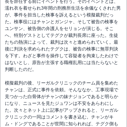
長を辞任する前にイベントを行う。そのイベントとは、
濡れ衣を着せられ3年間の刑務所生活を余儀なくされた男
が、事件を担当した検事を訴えるという模擬裁判だっ
た。検事役にはチャンとガンジャ、そして被告の検事を
ユンサン、被告側の弁護人をセリョンが演じる。そこ
へ、特別ゲストとしてテグクが裁判長席に座った。生徒
たちの熱演によって、裁判は次々と進められていく。最
後に判決を求められたテグクは、被告の検事に無罪判決
を下す。わざと事件を操作して容疑者を拘束したわけで
はないとし、原告が主張する職権乱用には当たらないと
判断したのだ。
模擬裁判の後、リーガルクリニックのチーム員を集めた
チャンは、正式に事件を依頼。そんななか、工事現場で
見つかった白骨体がチャンの妹ナジョンであると明らか
になり、ニュースを見たジュワンは不安をあらわにし
た。次々とネット上に記事がアップされると、リーガル
クリニックの一同はコメントを書き込む。チャンがキ
ム・ドングであることが世間に知られれば、テグク側も