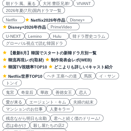
朝ドラ:風、薫る
大河:豊臣兄弟!
VIVANT
2026年夏(7月)国内ドラマ一覧
Netflix
Disney+
Netflix2026年作品
PrimeVideo
Disney+2026年作品
U-NEXT
Lemino
Hulu
韓ドラ歴史コラム
グローバル視点で読む韓国ドラ
【最新8月】韓国でスタートの新韓ドラ月別一覧
韓流再現レポ(取材)
制作発表会レポ(WEB)
韓国TV視聴率TOP10
どこよりも詳しい!キャスト紹介
ヘチ 王座への道
馬医
イ・サン
Netflix世界TOP10
トンイ
鬼宮
奇皇后
華政
善徳女王
恋人
愛が来る
エージェント・キム
夫婦の結末
マンションのお仕事
人妻キラー
残念ながら明日も出勤
君へと続く僕のドリーム!
恋は命がけ
殺し屋たちの店2