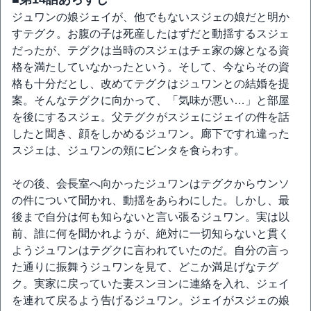
ジュワンの娘ジェイが、他でもないスジェの娘だと明か
すテグク。お腹の子は死産したはずだと動揺するスジェ
だったが、テグクは当時のスジェはチェ家の嫁となる資
格を満たしていなかったという。そして、今ならその資
格も十分だとし、改めてテグクはジュワンとの結婚を提
案。そんなテグクに向かって、「気味が悪い…」と部屋
を後にするスジェ。父テグクがスジェにジェイの件を話
したと聞き、顔をしかめるジュワン。廊下ですれ違った
スジェは、ジュワンの頬にビンタを食らわす。
その後、会長室へ向かったジュワンはテグクからウンソ
の件について聞かれ、動揺をあらわにした。しかし、最
後まで自分は何も知らないと言い張るジュワン。実は以
前、誰に何を聞かれようが、絶対に一切知らないと貫く
ようジュワンはテグクに言われていたのだ。自分の言っ
た通りに振舞うジュワンを見て、どこか満足げなテグ
ク。実家に戻っていた妻スンヨンに連絡を入れ、ジェイ
を連れて戻るよう告げるジュワン。ジェイがスジェの娘