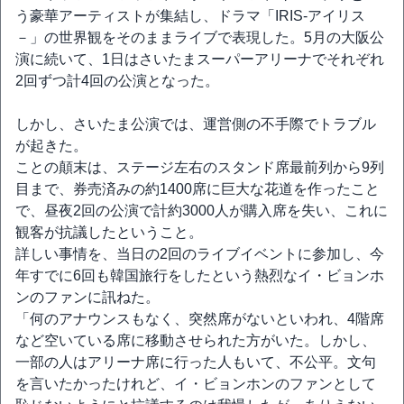
う豪華アーティストが集結し、ドラマ「IRIS-アイリス
－」の世界観をそのままライブで表現した。5月の大阪公
演に続いて、1日はさいたまスーパーアリーナでそれぞれ
2回ずつ計4回の公演となった。
しかし、さいたま公演では、運営側の不手際でトラブル
が起きた。
ことの顛末は、ステージ左右のスタンド席最前列から9列
目まで、券売済みの約1400席に巨大な花道を作ったこと
で、昼夜2回の公演で計約3000人が購入席を失い、これに
観客が抗議したということ。
詳しい事情を、当日の2回のライブイベントに参加し、今
年すでに6回も韓国旅行をしたという熱烈なイ・ビョンホ
ンのファンに訊ねた。
「何のアナウンスもなく、突然席がないといわれ、4階席
など空いている席に移動させられた方がいた。しかし、
一部の人はアリーナ席に行った人もいて、不公平。文句
を言いたかったけれど、イ・ビョンホンのファンとして