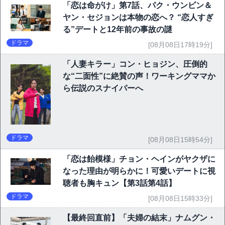
「恋は命がけ」第7話、パク・ウンビン＆
ヤン・セジョンは本物の恋へ？ “恋人すぎ
る”デートと12年前の事故の謎
ドラマ
[08月08日17時19分]
「人妻キラー」コン・ヒョジン、圧倒的
な“二面性”に絶賛の声！ワーキングママか
ら伝説のスナイパーへ
ドラマ
[08月08日15時54分]
「恋は飴模様」チョン・ヘインがヤクザに
なった理由が明らかに！可愛いデートに視
聴者も胸キュン【第3話第4話】
ドラマ
[08月08日15時33分]
【最終回直前】「夫婦の結末」ナムグン・