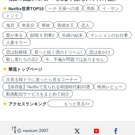
ヘチ 王座への道
馬医
イ・サン
Netflix世界TOP10
トンイ
鬼宮
奇皇后
華政
善徳女王
恋人
愛が来る
財閥 X 刑事2
夫婦の結末
マンションのお仕事
人妻キラー
恋は飴模様
君へと続く僕のドリーム!
恋は命がけ
殺し屋たちの店2
今、不倫が問題ではありません
華流トップページ
次見る韓ドラに迷ったら見るコーナー
【保存版】Netflixで見られる韓国時代劇20選
映画レビュー
動画配信サービスをまとめて紹介
もっと見る>>
アクセスランキング
navicon 2007