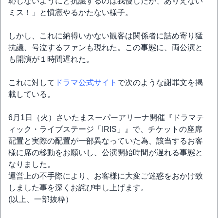
恥じないようにと抗議するのは我慢したが、ありえない
ミス！」と憤懣やるかたない様子。
しかし、これに納得いかない観客は関係者に詰め寄り猛
抗議、号泣するファンも現れた。この事態に、両公演と
も開演が１時間遅れた。
これに対して
ドラマ公式サイト
で次のような謝罪文を掲
載している。
6月1日（火）さいたまスーパーアリーナ開催『ドラマテ
ィック・ライブステージ「IRIS」』で、チケットの座席
配置と実際の配置が一部異なっていた為、該当するお客
様に席の移動をお願いし、公演開始時間が遅れる事態と
なりました。
運営上の不手際により、お客様に大変ご迷惑をおかけ致
しました事を深くお詫び申し上げます。
(以上、一部抜粋）