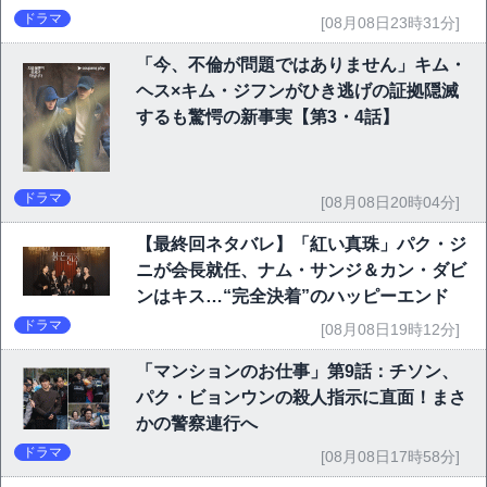
ドラマ
[08月08日23時31分]
「今、不倫が問題ではありません」キム・
ヘス×キム・ジフンがひき逃げの証拠隠滅
するも驚愕の新事実【第3・4話】
ドラマ
[08月08日20時04分]
【最終回ネタバレ】「紅い真珠」パク・ジ
ニが会長就任、ナム・サンジ＆カン・ダビ
ンはキス…“完全決着”のハッピーエンド
ドラマ
[08月08日19時12分]
「マンションのお仕事」第9話：チソン、
パク・ビョンウンの殺人指示に直面！まさ
かの警察連行へ
ドラマ
[08月08日17時58分]