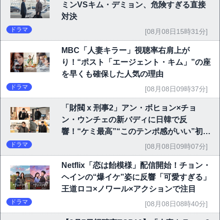
ミンVSキム・デミョン、危険すぎる直接
対決
ドラマ
[08月08日15時31分]
MBC「人妻キラー」視聴率右肩上が
り！“ポスト「エージェント・キム」”の座
を早くも確保した人気の理由
ドラマ
[08月08日09時37分]
「財閥 x 刑事2」アン・ボヒョン×チョ
ン・ウンチェの新バディに日韓で反
響！“ケミ最高”“このテンポ感がいい”初回
6.1％で好発進
ドラマ
[08月08日09時07分]
Netflix「恋は飴模様」配信開始！チョン・
ヘインの“爆イケ”姿に反響「可愛すぎる」
王道ロコ×ノワール×アクションで注目
ドラマ
[08月08日08時40分]