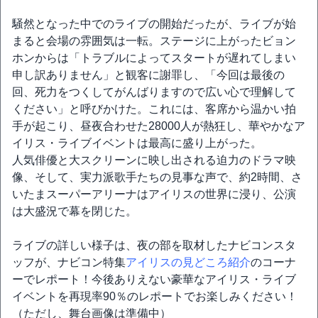
騒然となった中でのライブの開始だったが、ライブが始
まると会場の雰囲気は一転。ステージに上がったビョン
ホンからは「トラブルによってスタートが遅れてしまい
申し訳ありません」と観客に謝罪し、「今回は最後の
回、死力をつくしてがんばりますので広い心で理解して
ください」と呼びかけた。これには、客席から温かい拍
手が起こり、昼夜合わせた28000人が熱狂し、華やかなア
イリス・ライブイベントは最高に盛り上がった。
人気俳優と大スクリーンに映し出される迫力のドラマ映
像、そして、実力派歌手たちの見事な声で、約2時間、さ
いたまスーパーアリーナはアイリスの世界に浸り、公演
は大盛況で幕を閉じた。
ライブの詳しい様子は、夜の部を取材したナビコンスタ
ッフが、ナビコン特集
アイリスの見どころ紹介
のコーナ
ーでレポート！今後ありえない豪華なアイリス・ライブ
イベントを再現率90％のレポートでお楽しみください！
（ただし、舞台画像は準備中）