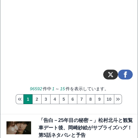
96592
件中
1
～
15
件を表示しています。
1
2
3
4
5
6
7
8
9
10
「告白－25年目の秘密－」松村北斗と観覧
車デート後、岡崎紗絵がサプライズハグ！
第5話ネタバレと予告