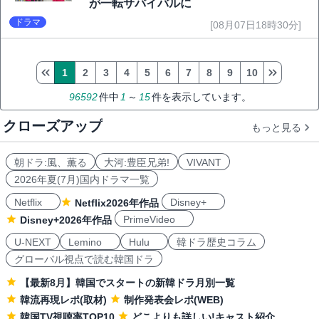
が一転サバイバルに
ドラマ
[08月07日18時30分]
1
2
3
4
5
6
7
8
9
10
96592
件中
1
～
15
件を表示しています。
クローズアップ
もっと見る
朝ドラ:風、薫る
大河:豊臣兄弟!
VIVANT
2026年夏(7月)国内ドラマ一覧
Netflix
Disney+
Netflix2026年作品
PrimeVideo
Disney+2026年作品
U-NEXT
Lemino
Hulu
韓ドラ歴史コラム
グローバル視点で読む韓国ドラ
【最新8月】韓国でスタートの新韓ドラ月別一覧
韓流再現レポ(取材)
制作発表会レポ(WEB)
韓国TV視聴率TOP10
どこよりも詳しい!キャスト紹介