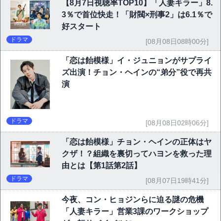
【8月7日視聴率TOP10】「人妻キラー」8.
3％で首位快走！「財閥×刑事2」は6.1％で
好スタート
ドラマ
[08月08日08時00分]
「恋は飴模様」イ・ジュニョンがサプライ
ズ出演！チョン・ヘインの“弟分”役で再共
演
ドラマ
[08月08日02時06分]
「恋は飴模様」チョン・ヘインの正体はヤ
クザ！？組織を裏切ってハヨンを救った理
由とは【第1話第2話】
ドラマ
[08月07日19時41分]
今夜、コン・ヒョジンらに迫る謎の危機
「人妻キラー」営業3課のワークショップ