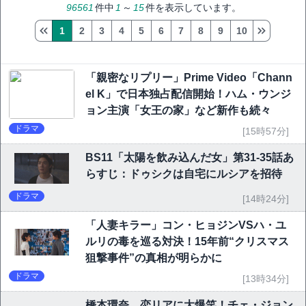
96561
件中
1
～
15
件を表示しています。
1
2
3
4
5
6
7
8
9
10
「親密なリプリー」Prime Video「Chann
el K」で日本独占配信開始！ハム・ウンジ
ョン主演「女王の家」など新作も続々
ドラマ
[15時57分]
BS11「太陽を飲み込んだ女」第31-35話あ
らすじ：ドゥシクは自宅にルシアを招待
ドラマ
[14時24分]
「人妻キラー」コン・ヒョジンVSハ・ユ
ルリの毒を巡る対決！15年前“クリスマス
狙撃事件”の真相が明らかに
ドラマ
[13時34分]
橋本環奈、恋リアに大爆笑！チェ・ジョン