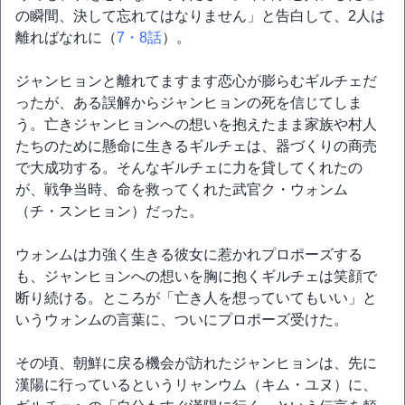
の瞬間、決して忘れてはなりません」と告白して、2人は
離ればなれに（
7・8話
）。
ジャンヒョンと離れてますます恋心が膨らむギルチェだ
ったが、ある誤解からジャンヒョンの死を信じてしま
う。亡きジャンヒョンへの想いを抱えたまま家族や村人
たちのために懸命に生きるギルチェは、器づくりの商売
で大成功する。そんなギルチェに力を貸してくれたの
が、戦争当時、命を救ってくれた武官ク・ウォンム
（チ・スンヒョン）だった。
ウォンムは力強く生きる彼女に惹かれプロポーズする
も、ジャンヒョンへの想いを胸に抱くギルチェは笑顔で
断り続ける。ところが「亡き人を想っていてもいい」と
いうウォンムの言葉に、ついにプロポーズ受けた。
その頃、朝鮮に戻る機会が訪れたジャンヒョンは、先に
漢陽に行っているというリャンウム（キム・ユヌ）に、