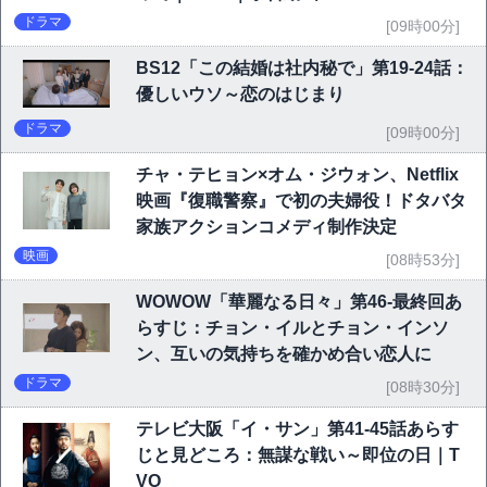
ドラマ
[09時00分]
BS12「この結婚は社内秘で」第19-24話：
優しいウソ～恋のはじまり
ドラマ
[09時00分]
チャ・テヒョン×オム・ジウォン、Netflix
映画『復職警察』で初の夫婦役！ドタバタ
家族アクションコメディ制作決定
映画
[08時53分]
WOWOW「華麗なる日々」第46-最終回あ
らすじ：チョン・イルとチョン・インソ
ン、互いの気持ちを確かめ合い恋人に
ドラマ
[08時30分]
テレビ大阪「イ・サン」第41-45話あらす
じと見どころ：無謀な戦い～即位の日｜T
VO