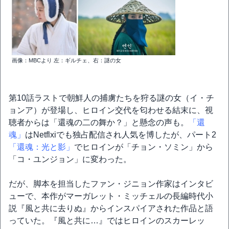
画像：MBCより 左：ギルチェ、右：謎の女
第10話ラストで朝鮮人の捕虜たちを狩る謎の女（イ・チ
ョンア）が登場し、ヒロイン交代を匂わせる結末に、視
聴者からは「還魂の二の舞か？」と懸念の声も。
「還
魂」
はNetflxiでも独占配信され人気を博したが、パート2
「還魂：光と影」
でヒロインが「チョン・ソミン」から
「コ・ユンジョン」に変わった。
だが、脚本を担当したファン・ジニョン作家はインタビ
ューで、本作がマーガレット・ミッチェルの長編時代小
説『風と共に去りぬ』からインスパイアされた作品と語
っていた。『風と共に…』ではヒロインのスカーレッ