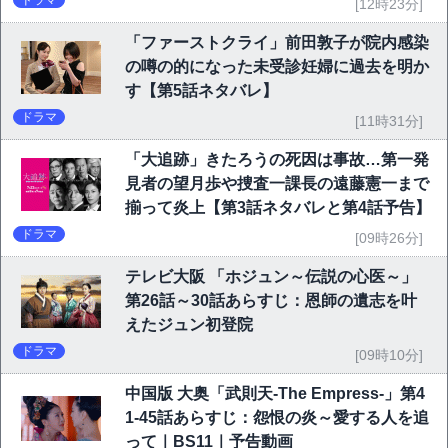
ドラマ
[12時23分]
「ファーストクライ」前田敦子が院内感染
の噂の的になった未受診妊婦に過去を明か
す【第5話ネタバレ】
ドラマ
[11時31分]
「大追跡」きたろうの死因は事故…第一発
見者の望月歩や捜査一課長の遠藤憲一まで
揃って炎上【第3話ネタバレと第4話予告】
ドラマ
[09時26分]
テレビ大阪 「ホジュン～伝説の心医～」
第26話～30話あらすじ：恩師の遺志を叶
えたジュン初登院
ドラマ
[09時10分]
中国版 大奥「武則天-The Empress-」第4
1-45話あらすじ：怨恨の炎～愛する人を追
って｜BS11｜予告動画