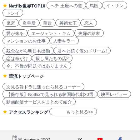
ヘチ 王座への道
馬医
イ・サン
Netflix世界TOP10
トンイ
鬼宮
奇皇后
華政
善徳女王
恋人
愛が来る
エージェント・キム
夫婦の結末
マンションのお仕事
人妻キラー
残念ながら明日も出勤
君へと続く僕のドリーム!
恋は命がけ
殺し屋たちの店2
今、不倫が問題ではありません
華流トップページ
次見る韓ドラに迷ったら見るコーナー
【保存版】Netflixで見られる韓国時代劇20選
映画レビュー
動画配信サービスをまとめて紹介
もっと見る>>
アクセスランキング
navicon 2007