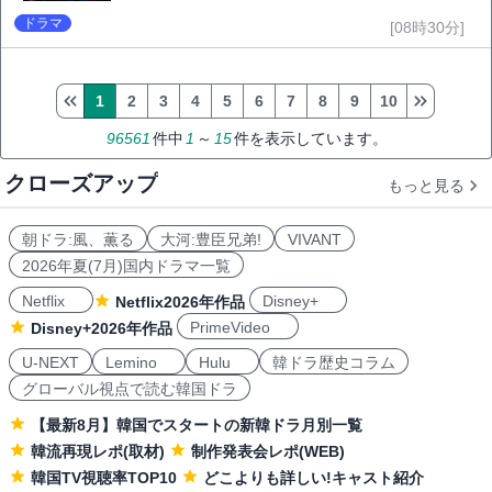
ドラマ
[08時30分]
1
2
3
4
5
6
7
8
9
10
96561
件中
1
～
15
件を表示しています。
クローズアップ
もっと見る
朝ドラ:風、薫る
大河:豊臣兄弟!
VIVANT
2026年夏(7月)国内ドラマ一覧
Netflix
Disney+
Netflix2026年作品
PrimeVideo
Disney+2026年作品
U-NEXT
Lemino
Hulu
韓ドラ歴史コラム
グローバル視点で読む韓国ドラ
【最新8月】韓国でスタートの新韓ドラ月別一覧
韓流再現レポ(取材)
制作発表会レポ(WEB)
韓国TV視聴率TOP10
どこよりも詳しい!キャスト紹介