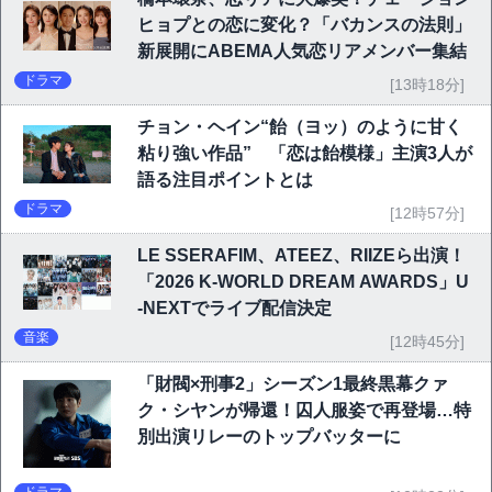
ヒョプとの恋に変化？「バカンスの法則」
新展開にABEMA人気恋リアメンバー集結
ドラマ
[13時18分]
チョン・ヘイン“飴（ヨッ）のように甘く
粘り強い作品” 「恋は飴模様」主演3人が
語る注目ポイントとは
ドラマ
[12時57分]
LE SSERAFIM、ATEEZ、RIIZEら出演！
「2026 K-WORLD DREAM AWARDS」U
-NEXTでライブ配信決定
音楽
[12時45分]
「財閥×刑事2」シーズン1最終黒幕クァ
ク・シヤンが帰還！囚人服姿で再登場…特
別出演リレーのトップバッターに