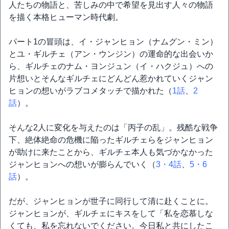
人たちの物語と、苦しみの中で希望を見出す人々の物語
を描く本格ヒューマン時代劇。
パート1の冒頭は、イ・ジャンヒョン（ナムグン・ミン）
とユ・ギルチェ（アン・ウンジン）の運命的な出会いか
ら、ギルチェのナム・ヨンジュン（イ・ハクジュ）への
片想いとそんなギルチェにどんどん惹かれていくジャン
ヒョンの想いがラブコメタッチで描かれた（
1話
、
2
話
）。
そんな2人に変化を与えたのは「丙子の乱」。残酷な戦争
下、絶体絶命の危機に陥ったギルチェらをジャンヒョン
が助けに来たことから、ギルチェ本人も気づかなかった
ジャンヒョンへの想いが膨らんでいく（
3・4話
、
5・6
話
）。
だが、ジャンヒョンが世子に同行して清に赴くことに。
ジャンヒョンが、ギルチェにキスをして「私を恋慕しな
くても、私を忘れないでください。今日私と共にしたこ