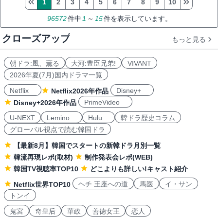
1
2
3
4
5
6
7
8
9
10
96572
件中
1
～
15
件を表示しています。
クローズアップ
もっと見る
朝ドラ:風、薫る
大河:豊臣兄弟!
VIVANT
2026年夏(7月)国内ドラマ一覧
Netflix
Disney+
Netflix2026年作品
PrimeVideo
Disney+2026年作品
U-NEXT
Lemino
Hulu
韓ドラ歴史コラム
グローバル視点で読む韓国ドラ
【最新8月】韓国でスタートの新韓ドラ月別一覧
韓流再現レポ(取材)
制作発表会レポ(WEB)
韓国TV視聴率TOP10
どこよりも詳しい!キャスト紹介
ヘチ 王座への道
馬医
イ・サン
Netflix世界TOP10
トンイ
鬼宮
奇皇后
華政
善徳女王
恋人