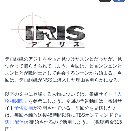
テロ組織のアジトをやっと見つけたスンヒだったが、見
つかって捕らえられてしまう。今回は、ヒョンジュンと
スンヒとが敵同士として再会するシーンから始まる。今
回は、テロ組織がNSSに潜入した理由も明らかになる。
以下の文中に登場する人物については、番組サイト
「人
物相関図」
を参考にしよう。今回の予告動画は、番組サ
イト
予告動画
が公開されている。前回分を見逃した方
は、毎回本編放送後48時間以降にTBSオンデマンドで
見
逃し配信r
が開始されるので活用しよう。（視聴料金315
円）