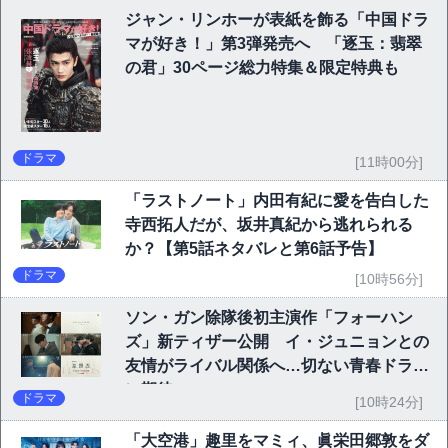
ジャン・リンホーが表紙を飾る「中国ドラ
マが好き！」第3弾発売へ 「逐玉：翡翠
の君」30ページ総力特集＆限定特典も
ドラマ
[11時00分]
「ラストノート」内田有紀に愛を告白した
寺西拓人だが、坂井真紀から逃れられる
か？【第5話ネタバレと第6話予告】
ドラマ
[10時56分]
ソン・ガン除隊後初主演作「フォーハン
ズ」新ティザー公開 イ・ジュニョンとの
友情がライバル関係へ…切ない青春ドラマ
に期待
ドラマ
[10時24分]
「大空港」趣里をマミィ、眞栄田郷敦をダ