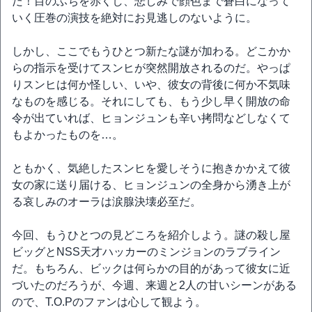
だ！目のふちを赤くし、悲しみで顔色まで蒼白になって
いく圧巻の演技を絶対にお見逃しのないように。
しかし、ここでもうひとつ新たな謎が加わる。どこかか
らの指示を受けてスンヒが突然開放されるのだ。やっぱ
りスンヒは何か怪しい、いや、彼女の背後に何か不気味
なものを感じる。それにしても、もう少し早く開放の命
令が出ていれば、ヒョンジュンも辛い拷問などしなくて
もよかったものを…。
ともかく、気絶したスンヒを愛しそうに抱きかかえて彼
女の家に送り届ける、ヒョンジュンの全身から湧き上が
る哀しみのオーラは涙腺決壊必至だ。
今回、もうひとつの見どころを紹介しよう。謎の殺し屋
ビッグとNSS天才ハッカーのミンジョンのラブライン
だ。もちろん、ビックは何らかの目的があって彼女に近
づいたのだろうが、今週、来週と2人の甘いシーンがある
ので、T.O.Pのファンは心して観よう。