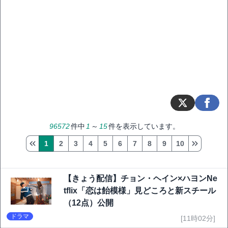
96572
件中
1
～
15
件を表示しています。
1
2
3
4
5
6
7
8
9
10
【きょう配信】チョン・ヘイン×ハヨンNe
tflix「恋は飴模様」見どころと新スチール
（12点）公開
ドラマ
[11時02分]