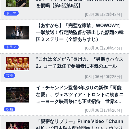
を恫喝【第5話第6話】
ドラマ
[08月06日22時42分]
【あすから】「完璧な家族」WOWOWで
一挙放送！行定勲監督が演出した話題の韓
国ミステリー（全話あらすじ）
ドラマ
[08月06日20時54分]
“これはダメだろ”長州力、『男磨きハウス
2』コーチ就任で参加者に本気のエール
芸能
[08月06日20時25分]
イ・チャンドン監督8年ぶりの新作『可能
な愛』、ヴェネツィア・トロントに続きニ
ューヨーク映画祭にも正式招待 世界3大
映画祭で快挙｜Netflix映画
映画
[08月06日17時26分]
「親密なリプリー」Prime Video「Chann
el K」で日本独占配信開始！ハム・ウンジ