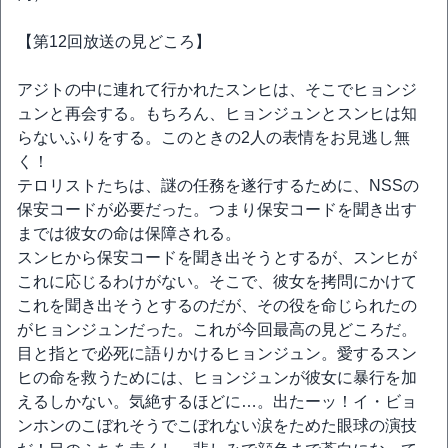
【第12回放送の見どころ】
アジトの中に連れて行かれたスンヒは、そこでヒョンジ
ュンと再会する。もちろん、ヒョンジュンとスンヒは知
らないふりをする。このときの2人の表情をお見逃し無
く！
テロリストたちは、謎の任務を遂行するために、NSSの
保安コードが必要だった。つまり保安コードを聞き出す
までは彼女の命は保障される。
スンヒから保安コードを聞き出そうとするが、スンヒが
これに応じるわけがない。そこで、彼女を拷問にかけて
これを聞き出そうとするのだが、その役を命じられたの
がヒョンジュンだった。これが今回最高の見どころだ。
目と指とで必死に語りかけるヒョンジュン。愛するスン
ヒの命を救うためには、ヒョンジュンが彼女に暴行を加
えるしかない。気絶するほどに…。出たーッ！イ・ビョ
ンホンのこぼれそうでこぼれない涙をためた眼球の演技