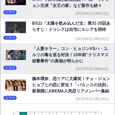
ョン主演「女王の家」など新作も続々
ドラマ
[08月06日15時57分]
BS11「太陽を飲み込んだ女」第31-35話あ
らすじ：ドゥシクは自宅にルシアを招待
ドラマ
[08月06日14時24分]
「人妻キラー」コン・ヒョジンVSハ・ユ
ルリの毒を巡る対決！15年前“クリスマス
狙撃事件”の真相が明らかに
ドラマ
[08月06日13時34分]
橋本環奈、恋リアに大爆笑！チェ・ジョン
ヒョプとの恋に変化？「バカンスの法則」
新展開にABEMA人気恋リアメンバー集結
ドラマ
[08月06日13時18分]