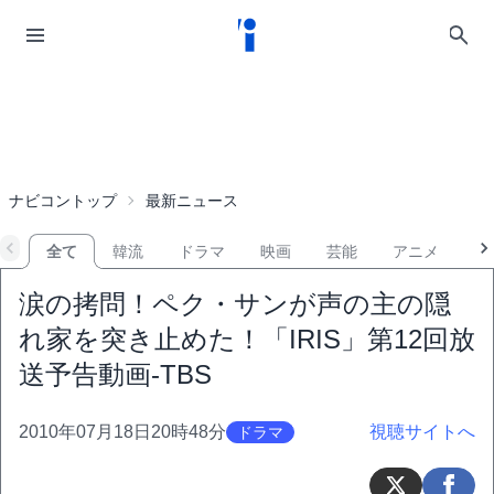
ナビコントップ
最新ニュース
全て
韓流
ドラマ
映画
芸能
アニメ
音
涙の拷問！ペク・サンが声の主の隠
れ家を突き止めた！「IRIS」第12回放
送予告動画-TBS
2010年07月18日20時48分
視聴サイトへ
ドラマ