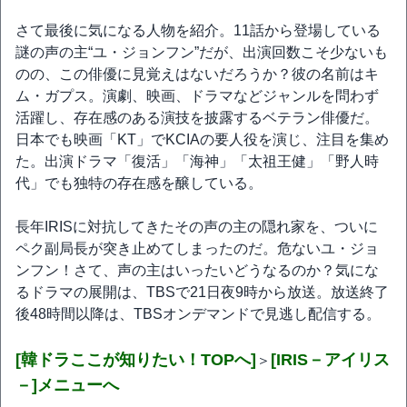
さて最後に気になる人物を紹介。11話から登場している
謎の声の主“ユ・ジョンフン”だが、出演回数こそ少ないも
のの、この俳優に見覚えはないだろうか？彼の名前はキ
ム・ガプス。演劇、映画、ドラマなどジャンルを問わず
活躍し、存在感のある演技を披露するベテラン俳優だ。
日本でも映画「KT」でKCIAの要人役を演じ、注目を集め
た。出演ドラマ「復活」「海神」「太祖王健」「野人時
代」でも独特の存在感を醸している。
長年IRISに対抗してきたその声の主の隠れ家を、ついに
ペク副局長が突き止めてしまったのだ。危ないユ・ジョ
ンフン！さて、声の主はいったいどうなるのか？気にな
るドラマの展開は、TBSで21日夜9時から放送。放送終了
後48時間以降は、TBSオンデマンドで見逃し配信する。
[韓ドラここが知りたい！TOPへ]
[IRIS－アイリス
＞
－]メニューへ