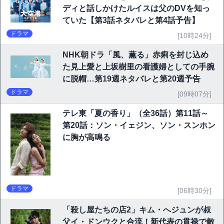
ディと話しかけたルイスは父のDVを知っ
ていた【第3話ネタバレと第4話予告】
ドラマ
[10時24分]
NHK朝ドラ「風、薫る」赤痢を封じ込め
た見上愛と上坂樹里の看護婦としての手腕
に脱帽…第19週ネタバレと第20週予告
ドラマ
[09時07分]
テレ東「夏の香り」（全36話）第11話～
第20話：ソン・イェジン、ソン・スンホン
に胸が高鳴る
ドラマ
[06時30分]
「殺し屋たちの店2」キム・へジュンが叔
父イ・ドンウクと合流！新代表の貫禄で敵