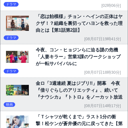
ドラマ
[02時06分]
「恋は飴模様」チョン・ヘインの正体はヤ
クザ！？組織を裏切ってハヨンを救った理
由とは【第1話第2話】
ドラマ
[08月07日19時41分]
今夜、コン・ヒョジンらに迫る謎の危機
「人妻キラー」営業3課のワークショップ
が一転サバイバルに
ドラマ
[08月07日18時30分]
金ロ「3週連続 夏はジブリ!!」開幕 今夜
『借りぐらしのアリエッティ』、続いて
『ナウシカ』『トトロ』をノーカット放送
映画
[08月07日14時17分]
「Ｔシャツが乾くまで」ラスト1分の衝
撃！松ケンが蒼井優の元に戻ってきた【第