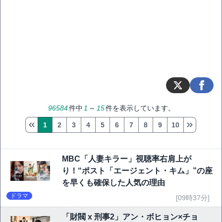
96584
件中
1
～
15
件を表示しています。
1
2
3
4
5
6
7
8
9
10
MBC「人妻キラー」視聴率右肩上が
り！“ポスト「エージェント・キム」”の座
を早くも確保した人気の理由
ドラマ
[09時37分]
「財閥 x 刑事2」アン・ボヒョン×チョ