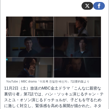
YouTube｜MBC drama「이토록 친밀한 배신자」7話要約版より
11月2日（土）放送のMBC金土ドラマ「こんなに親密な
裏切り者」第7話では、ハン・ソッキュ演じるチャン・テ
スとユ・オソン演じるドゥチョルが、子どもを守るため
に激しく対立し、緊張感を高める展開が描かれた。ネタ