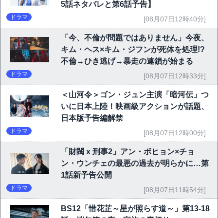
5話ネタバレと第6話予告】
ドラマ
[08月07日12時40分]
「今、不倫が問題ではありません」今夜、
キム・ヘス×キム・ジフンが死体を処理!?
不倫→ひき逃げ→暴走の連鎖が始まる
ドラマ
[08月07日12時33分]
＜山河令＞ゴン・ジュン主演「暗河伝」つ
いに日本上陸！映画級アクションが話題、
日本版予告編解禁
ドラマ
[08月07日12時00分]
「財閥 x 刑事2」アン・ボヒョン×チョ
ン・ウンチェの最悪の過去が明らかに…第
1話新予告公開
ドラマ
[08月07日11時54分]
BS12「惜花芷～星が照らす道～」第13-18