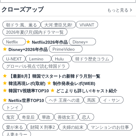
クローズアップ
もっと見る
朝ドラ:風、薫る
大河:豊臣兄弟!
VIVANT
2026年夏(7月)国内ドラマ一覧
Netflix
Disney+
Netflix2026年作品
PrimeVideo
Disney+2026年作品
U-NEXT
Lemino
Hulu
韓ドラ歴史コラム
グローバル視点で読む韓国ドラ
【最新8月】韓国でスタートの新韓ドラ月別一覧
韓流再現レポ(取材)
制作発表会レポ(WEB)
韓国TV視聴率TOP10
どこよりも詳しい!キャスト紹介
ヘチ 王座への道
馬医
イ・サン
Netflix世界TOP10
トンイ
鬼宮
奇皇后
華政
善徳女王
恋人
愛が来る
財閥 X 刑事2
夫婦の結末
マンションのお仕事
人妻キラー