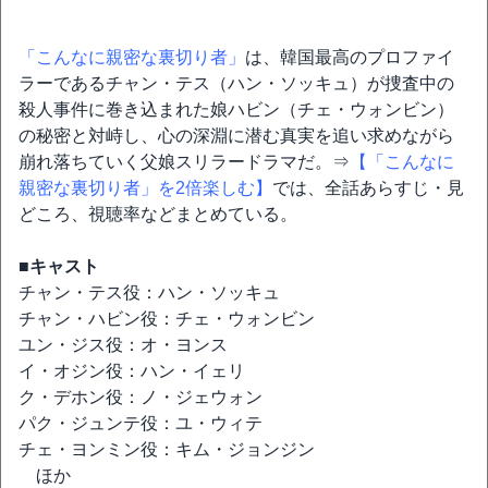
「こんなに親密な裏切り者」
は、韓国最高のプロファイ
ラーであるチャン・テス（ハン・ソッキュ）が捜査中の
殺人事件に巻き込まれた娘ハビン（チェ・ウォンビン）
の秘密と対峙し、心の深淵に潜む真実を追い求めながら
崩れ落ちていく父娘スリラードラマだ。⇒
【「こんなに
親密な裏切り者」を2倍楽しむ】
では、全話あらすじ・見
どころ、視聴率などまとめている。
■キャスト
チャン・テス役：ハン・ソッキュ
チャン・ハビン役：チェ・ウォンビン
ユン・ジス役：オ・ヨンス
イ・オジン役：ハン・イェリ
ク・デホン役：ノ・ジェウォン
パク・ジュンテ役：ユ・ウィテ
チェ・ヨンミン役：キム・ジョンジン
ほか