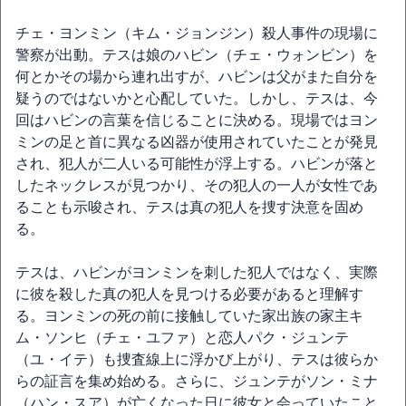
チェ・ヨンミン（キム・ジョンジン）殺人事件の現場に
警察が出動。テスは娘のハビン（チェ・ウォンビン）を
何とかその場から連れ出すが、ハビンは父がまた自分を
疑うのではないかと心配していた。しかし、テスは、今
回はハビンの言葉を信じることに決める。現場ではヨン
ミンの足と首に異なる凶器が使用されていたことが発見
され、犯人が二人いる可能性が浮上する。ハビンが落と
したネックレスが見つかり、その犯人の一人が女性であ
ることも示唆され、テスは真の犯人を捜す決意を固め
る。
テスは、ハビンがヨンミンを刺した犯人ではなく、実際
に彼を殺した真の犯人を見つける必要があると理解す
る。ヨンミンの死の前に接触していた家出族の家主キ
ム・ソンヒ（チェ・ユファ）と恋人パク・ジュンテ
（ユ・イテ）も捜査線上に浮かび上がり、テスは彼らか
らの証言を集め始める。さらに、ジュンテがソン・ミナ
（ハン・スア）が亡くなった日に彼女と会っていたこと