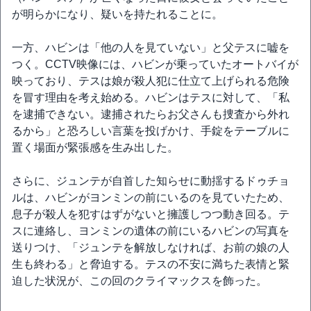
が明らかになり、疑いを持たれることに。
一方、ハビンは「他の人を見ていない」と父テスに嘘を
つく。CCTV映像には、ハビンが乗っていたオートバイが
映っており、テスは娘が殺人犯に仕立て上げられる危険
を冒す理由を考え始める。ハビンはテスに対して、「私
を逮捕できない。逮捕されたらお父さんも捜査から外れ
るから」と恐ろしい言葉を投げかけ、手錠をテーブルに
置く場面が緊張感を生み出した。
さらに、ジュンテが自首した知らせに動揺するドゥチョ
ルは、ハビンがヨンミンの前にいるのを見ていたため、
息子が殺人を犯すはずがないと擁護しつつ動き回る。テ
スに連絡し、ヨンミンの遺体の前にいるハビンの写真を
送りつけ、「ジュンテを解放しなければ、お前の娘の人
生も終わる」と脅迫する。テスの不安に満ちた表情と緊
迫した状況が、この回のクライマックスを飾った。