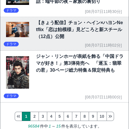
話：端午節の夜～家族の裏切り
ドラマ
[08月07日11時30分]
【きょう配信】チョン・ヘイン×ハヨンNe
tflix「恋は飴模様」見どころと新スチール
（12点）公開
ドラマ
[08月07日11時02分]
ジャン・リンホーが表紙を飾る「中国ドラ
マが好き！」第3弾発売へ 「逐玉：翡翠
の君」30ページ総力特集＆限定特典も
ドラマ
[08月07日11時00分]
1
2
3
4
5
6
7
8
9
10
96584
件中
1
～
15
件を表示しています。