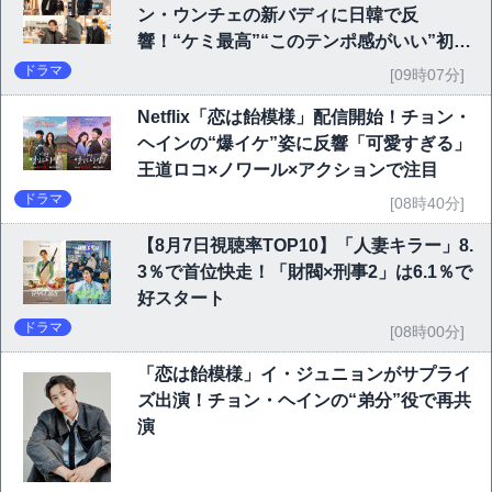
ン・ウンチェの新バディに日韓で反
響！“ケミ最高”“このテンポ感がいい”初回
6.1％で好発進
ドラマ
[09時07分]
Netflix「恋は飴模様」配信開始！チョン・
ヘインの“爆イケ”姿に反響「可愛すぎる」
王道ロコ×ノワール×アクションで注目
ドラマ
[08時40分]
【8月7日視聴率TOP10】「人妻キラー」8.
3％で首位快走！「財閥×刑事2」は6.1％で
好スタート
ドラマ
[08時00分]
「恋は飴模様」イ・ジュニョンがサプライ
ズ出演！チョン・ヘインの“弟分”役で再共
演