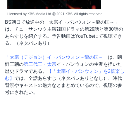
Licensed by KBS Media Ltd.ⓒ 2021 KBS. All rights reserved
BS朝日で放送中の「太宗イ・バンウォン～龍の国～」
は、チュ・サンウク主演韓国ドラマの第29話と第30話の
あらすじを紹介する。予告動画はYouTubeにて視聴でき
る。（ネタバレあり）
「太宗（テジョン）イ・バンウォン～龍の国～」
は、朝
鮮王朝の
第三代王・太宗
イ・バンウォンの生涯を描いた
歴史ドラマである。
【「太宗イ・バンウォン」を2倍楽し
む】
では、全話あらすじ（ネタバレありとなし）、時代
背景やキャストの魅力なとまとめているので、視聴の参
考にされたい。