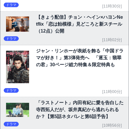
ドラマ
[11時30分]
【きょう配信】チョン・ヘイン×ハヨンNe
tflix「恋は飴模様」見どころと新スチール
（12点）公開
ドラマ
[11時02分]
ジャン・リンホーが表紙を飾る「中国ドラ
マが好き！」第3弾発売へ 「逐玉：翡翠
の君」30ページ総力特集＆限定特典も
ドラマ
[11時00分]
「ラストノート」内田有紀に愛を告白した
寺西拓人だが、坂井真紀から逃れられる
か？【第5話ネタバレと第6話予告】
ドラマ
[10時56分]