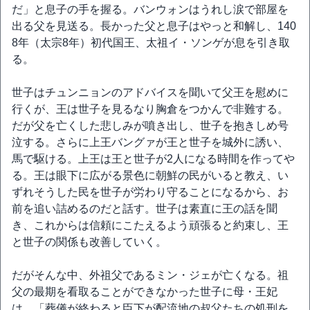
だ」と息子の手を握る。バンウォンはうれし涙で部屋を
出る父を見送る。長かった父と息子はやっと和解し、140
8年（太宗8年）初代国王、太祖イ・ソンゲが息を引き取
る。
世子はチュンニョンのアドバイスを聞いて父王を慰めに
行くが、王は世子を見るなり胸倉をつかんで非難する。
だが父を亡くした悲しみが噴き出し、世子を抱きしめ号
泣する。さらに上王バングァが王と世子を城外に誘い、
馬で駆ける。上王は王と世子が2人になる時間を作ってや
る。王は眼下に広がる景色に朝鮮の民がいると教え、い
ずれそうした民を世子が労わり守ることになるから、お
前を追い詰めるのだと話す。世子は素直に王の話を聞
き、これからは信頼にこたえるよう頑張ると約束し、王
と世子の関係も改善していく。
だがそんな中、外祖父であるミン・ジェが亡くなる。祖
父の最期を看取ることができなかった世子に母・王妃
は、「葬儀が終わると臣下が配流地の叔父たちの処刑を