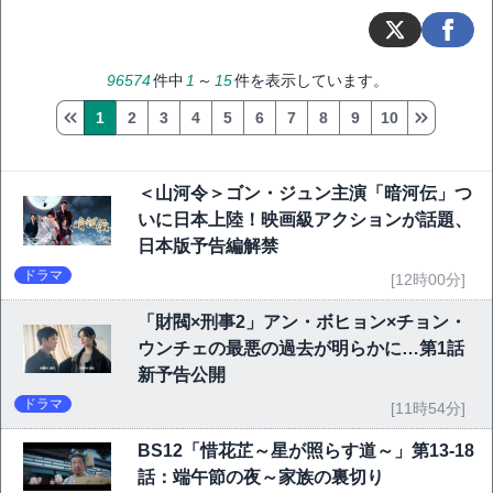
96574
件中
1
～
15
件を表示しています。
1
2
3
4
5
6
7
8
9
10
＜山河令＞ゴン・ジュン主演「暗河伝」つ
いに日本上陸！映画級アクションが話題、
日本版予告編解禁
ドラマ
[12時00分]
「財閥×刑事2」アン・ボヒョン×チョン・
ウンチェの最悪の過去が明らかに…第1話
新予告公開
ドラマ
[11時54分]
BS12「惜花芷～星が照らす道～」第13-18
話：端午節の夜～家族の裏切り