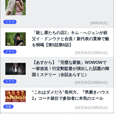
ドラマ
[06時30分]
「殺し屋たちの店2」キム・へジュンが叔
父イ・ドンウクと合流！新代表の貫禄で敵
を恫喝【第5話第6話】
ドラマ
[08月06日22時42分]
【あすから】「完璧な家族」WOWOWで
一挙放送！行定勲監督が演出した話題の韓
国ミステリー（全話あらすじ）
ドラマ
[08月06日20時54分]
“これはダメだろ”長州力、『男磨きハウス
2』コーチ就任で参加者に本気のエール
芸能
[08月06日20時25分]