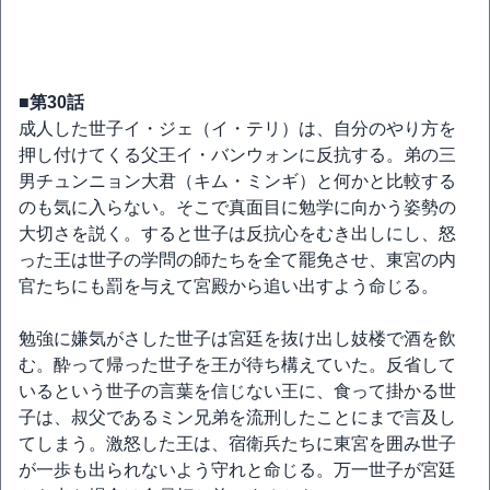
■第30話
成人した世子イ・ジェ（イ・テリ）は、自分のやり方を
押し付けてくる父王イ・バンウォンに反抗する。弟の三
男チュンニョン大君（キム・ミンギ）と何かと比較する
のも気に入らない。そこで真面目に勉学に向かう姿勢の
大切さを説く。すると世子は反抗心をむき出しにし、怒
った王は世子の学問の師たちを全て罷免させ、東宮の内
官たちにも罰を与えて宮殿から追い出すよう命じる。
勉強に嫌気がさした世子は宮廷を抜け出し妓楼で酒を飲
む。酔って帰った世子を王が待ち構えていた。反省して
いるという世子の言葉を信じない王に、食って掛かる世
子は、叔父であるミン兄弟を流刑したことにまで言及し
てしまう。激怒した王は、宿衛兵たちに東宮を囲み世子
が一歩も出られないよう守れと命じる。万一世子が宮廷