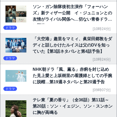
ソン・ガン除隊後初主演作「フォーハン
ズ」新ティザー公開 イ・ジュニョンとの
友情がライバル関係へ…切ない青春ドラマ
に期待
ドラマ
[10時24分]
「大空港」趣里をマミィ、眞栄田郷敦をダ
ディと話しかけたルイスは父のDVを知っ
ていた【第3話ネタバレと第4話予告】
ドラマ
[10時24分]
NHK朝ドラ「風、薫る」赤痢を封じ込め
た見上愛と上坂樹里の看護婦としての手腕
に脱帽…第19週ネタバレと第20週予告
ドラマ
[09時07分]
テレ東「夏の香り」（全36話）第11話～
第20話：ソン・イェジン、ソン・スンホン
に胸が高鳴る