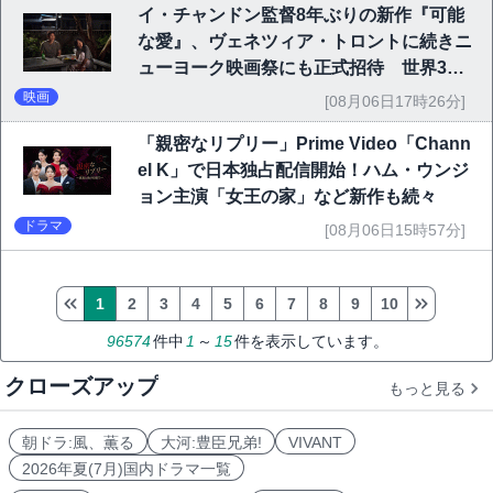
イ・チャンドン監督8年ぶりの新作『可能
な愛』、ヴェネツィア・トロントに続きニ
ューヨーク映画祭にも正式招待 世界3大
映画祭で快挙｜Netflix映画
映画
[08月06日17時26分]
「親密なリプリー」Prime Video「Chann
el K」で日本独占配信開始！ハム・ウンジ
ョン主演「女王の家」など新作も続々
ドラマ
[08月06日15時57分]
1
2
3
4
5
6
7
8
9
10
96574
件中
1
～
15
件を表示しています。
クローズアップ
もっと見る
朝ドラ:風、薫る
大河:豊臣兄弟!
VIVANT
2026年夏(7月)国内ドラマ一覧