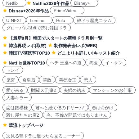
Netflix
Disney+
Netflix2026年作品
PrimeVideo
Disney+2026年作品
U-NEXT
Lemino
Hulu
韓ドラ歴史コラム
グローバル視点で読む韓国ドラ
【最新8月】韓国でスタートの新韓ドラ月別一覧
韓流再現レポ(取材)
制作発表会レポ(WEB)
韓国TV視聴率TOP10
どこよりも詳しい!キャスト紹介
ヘチ 王座への道
馬医
イ・サン
Netflix世界TOP10
トンイ
鬼宮
奇皇后
華政
善徳女王
恋人
愛が来る
財閥 X 刑事2
夫婦の結末
マンションのお仕事
人妻キラー
恋は飴模様
君へと続く僕のドリーム!
恋は命がけ
殺し屋たちの店2
今、不倫が問題ではありません
華流トップページ
次見る韓ドラに迷ったら見るコーナー