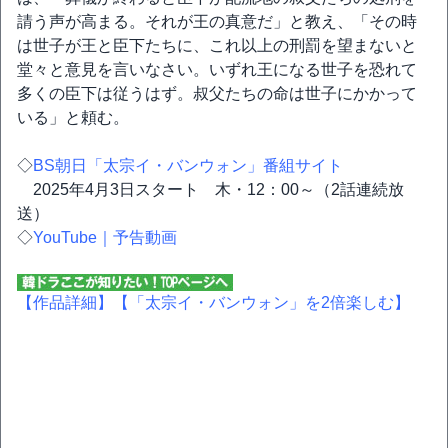
請う声が高まる。それが王の真意だ」と教え、「その時
は世子が王と臣下たちに、これ以上の刑罰を望まないと
堂々と意見を言いなさい。いずれ王になる世子を恐れて
多くの臣下は従うはず。叔父たちの命は世子にかかって
いる」と頼む。
◇
BS朝日「太宗イ・バンウォン」番組サイト
2025年4月3日スタート 木・12：00～（2話連続放
送）
◇
YouTube｜予告動画
【作品詳細】
【「太宗イ・バンウォン」を2倍楽しむ】