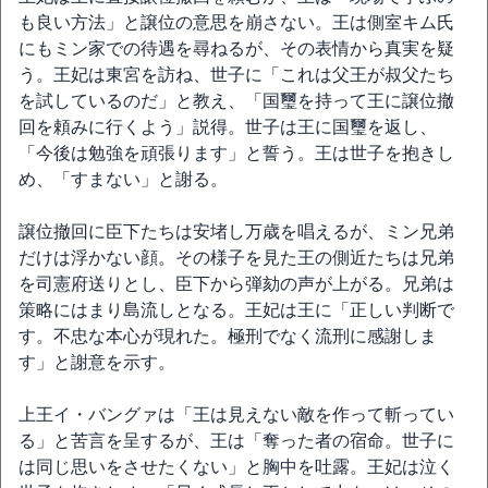
も良い方法」と譲位の意思を崩さない。王は側室キム氏
にもミン家での待遇を尋ねるが、その表情から真実を疑
う。王妃は東宮を訪ね、世子に「これは父王が叔父たち
を試しているのだ」と教え、「国璽を持って王に譲位撤
回を頼みに行くよう」説得。世子は王に国璽を返し、
「今後は勉強を頑張ります」と誓う。王は世子を抱きし
め、「すまない」と謝る。
譲位撤回に臣下たちは安堵し万歳を唱えるが、ミン兄弟
だけは浮かない顔。その様子を見た王の側近たちは兄弟
を司憲府送りとし、臣下から弾劾の声が上がる。兄弟は
策略にはまり島流しとなる。王妃は王に「正しい判断で
す。不忠な本心が現れた。極刑でなく流刑に感謝しま
す」と謝意を示す。
上王イ・バングァは「王は見えない敵を作って斬ってい
る」と苦言を呈するが、王は「奪った者の宿命。世子に
は同じ思いをさせたくない」と胸中を吐露。王妃は泣く