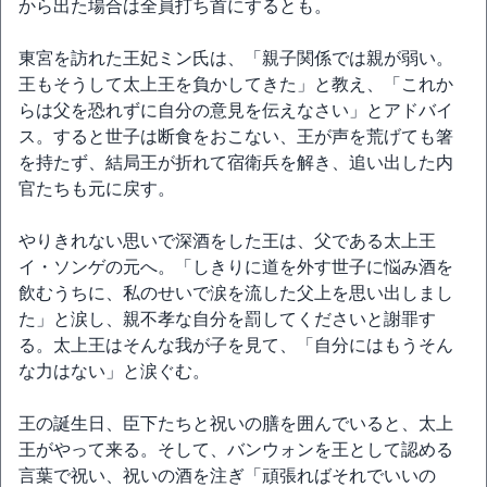
から出た場合は全員打ち首にするとも。
東宮を訪れた王妃ミン氏は、「親子関係では親が弱い。
王もそうして太上王を負かしてきた」と教え、「これか
らは父を恐れずに自分の意見を伝えなさい」とアドバイ
ス。すると世子は断食をおこない、王が声を荒げても箸
を持たず、結局王が折れて宿衛兵を解き、追い出した内
官たちも元に戻す。
やりきれない思いで深酒をした王は、父である太上王
イ・ソンゲの元へ。「しきりに道を外す世子に悩み酒を
飲むうちに、私のせいで涙を流した父上を思い出しまし
た」と涙し、親不孝な自分を罰してくださいと謝罪す
る。太上王はそんな我が子を見て、「自分にはもうそん
な力はない」と涙ぐむ。
王の誕生日、臣下たちと祝いの膳を囲んでいると、太上
王がやって来る。そして、バンウォンを王として認める
言葉で祝い、祝いの酒を注ぎ「頑張ればそれでいいの