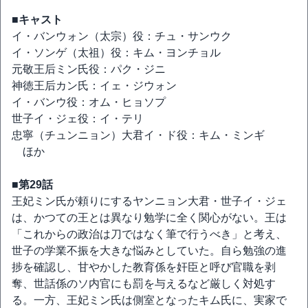
■キャスト
イ・バンウォン（太宗）役：チュ・サンウク
イ・ソンゲ（太祖）役：キム・ヨンチョル
元敬王后ミン氏役：パク・ジニ
神徳王后カン氏：イェ・ジウォン
イ・バンウ役：オム・ヒョソプ
世子イ・ジェ役：イ・テリ
忠寧（チュンニョン）大君イ・ド役：キム・ミンギ
ほか
■第29話
王妃ミン氏が頼りにするヤンニョン大君・世子イ・ジェ
は、かつての王とは異なり勉学に全く関心がない。王は
「これからの政治は刀ではなく筆で行うべき」と考え、
世子の学業不振を大きな悩みとしていた。自ら勉強の進
捗を確認し、甘やかした教育係を奸臣と呼び官職を剥
奪、世話係のソ内官にも罰を与えるなど厳しく対処す
る。一方、王妃ミン氏は側室となったキム氏に、実家で