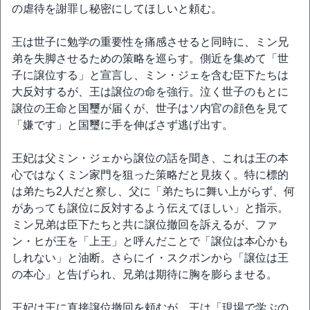
の虐待を謝罪し秘密にしてほしいと頼む。
王は世子に勉学の重要性を痛感させると同時に、ミン兄
弟を失脚させるための策略を巡らす。側近を集めて「世
子に譲位する」と宣言し、ミン・ジェを含む臣下たちは
大反対するが、王は譲位の命を強行。泣く世子のもとに
譲位の王命と国璽が届くが、世子はソ内官の顔色を見て
「嫌です」と国璽に手を伸ばさず逃げ出す。
王妃は父ミン・ジェから譲位の話を聞き、これは王の本
心ではなくミン家門を狙った策略だと見抜く。特に標的
は弟たち2人だと察し、父に「弟たちに舞い上がらず、何
があっても譲位に反対するよう伝えてほしい」と指示。
ミン兄弟は臣下たちと共に譲位撤回を訴えるが、ファ
ン・ヒが王を「上王」と呼んだことで「譲位は本心かも
しれない」と油断。さらにイ・スクポンから「譲位は王
の本心」と告げられ、兄弟は期待に胸を膨らませる。
王妃は王に直接譲位撤回を頼むが、王は「現場で学ぶの