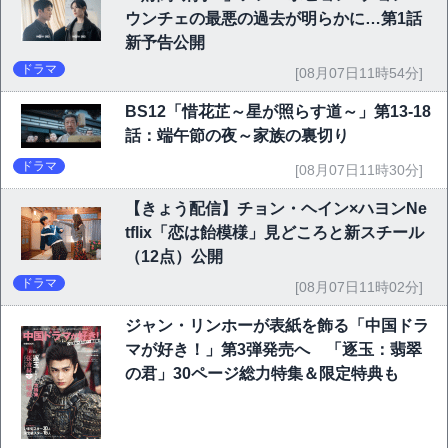
ウンチェの最悪の過去が明らかに…第1話
新予告公開
ドラマ
[08月07日11時54分]
BS12「惜花芷～星が照らす道～」第13-18
話：端午節の夜～家族の裏切り
ドラマ
[08月07日11時30分]
【きょう配信】チョン・ヘイン×ハヨンNe
tflix「恋は飴模様」見どころと新スチール
（12点）公開
ドラマ
[08月07日11時02分]
ジャン・リンホーが表紙を飾る「中国ドラ
マが好き！」第3弾発売へ 「逐玉：翡翠
の君」30ページ総力特集＆限定特典も