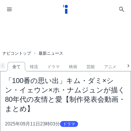
ナビコントップ
最新ニュース
全て
韓流
ドラマ
映画
芸能
アニメ
音
「100番の思い出」キム・ダミ×シ
ン・イェウン×ホ・ナムジュンが描く
80年代の友情と愛【制作発表会動画・
まとめ】
2025年09月11日23時03分
ドラマ