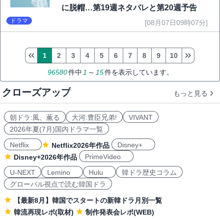
に脱帽…第19週ネタバレと第20週予告
ドラマ
[08月07日09時07分]
1
2
3
4
5
6
7
8
9
10
96580
件中
1
～
15
件を表示しています。
クローズアップ
もっと見る
朝ドラ:風、薫る
大河:豊臣兄弟!
VIVANT
2026年夏(7月)国内ドラマ一覧
Netflix
Disney+
Netflix2026年作品
PrimeVideo
Disney+2026年作品
U-NEXT
Lemino
Hulu
韓ドラ歴史コラム
グローバル視点で読む韓国ドラ
【最新8月】韓国でスタートの新韓ドラ月別一覧
韓流再現レポ(取材)
制作発表会レポ(WEB)