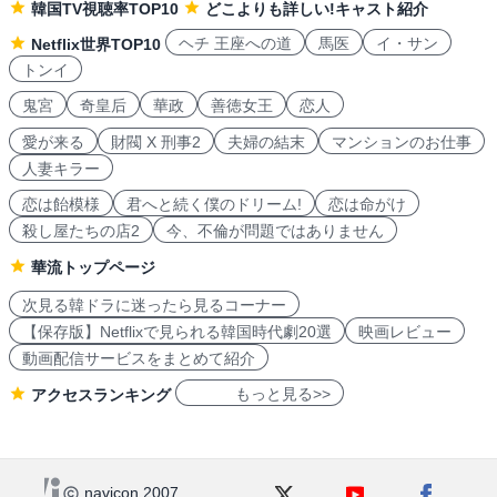
韓国TV視聴率TOP10
どこよりも詳しい!キャスト紹介
ヘチ 王座への道
馬医
イ・サン
Netflix世界TOP10
トンイ
鬼宮
奇皇后
華政
善徳女王
恋人
愛が来る
財閥 X 刑事2
夫婦の結末
マンションのお仕事
人妻キラー
恋は飴模様
君へと続く僕のドリーム!
恋は命がけ
殺し屋たちの店2
今、不倫が問題ではありません
華流トップページ
次見る韓ドラに迷ったら見るコーナー
【保存版】Netflixで見られる韓国時代劇20選
映画レビュー
動画配信サービスをまとめて紹介
もっと見る>>
アクセスランキング
navicon 2007