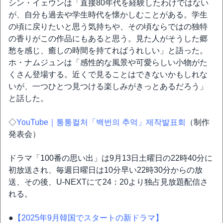
シン・イェウンは「直接80年代を経験したわけではない
が、自分も過去や学生時代を懐かしむことがある。学生
の頃に戻りたいと思う気持ちや、その頃ならではの独特
の香りがこの作品にもあると思う。見た人がそうした郷
愁を感じ、癒しの時間を持てればうれしい」と語った。
ホ・ナムジュンは「感性的な風景や可愛らしい小物がた
くさん登場する。近くで見ることはできないかもしれな
いが、一つひとつ見つける楽しみがきっとあるだろう」
と話した。
◇
YouTube｜통통컬처「백번의 추억」제작발표회
（制作
発表会）
ドラマ「100番の思い出」は9月13日土曜日の22時40分に
初放送され、毎週日曜日は10分早い22時30分からの放
送、その後、U-NEXTにて24：20より独占見放題配信さ
れる。
●
【2025年9月韓国でスタートの新ドラマ】