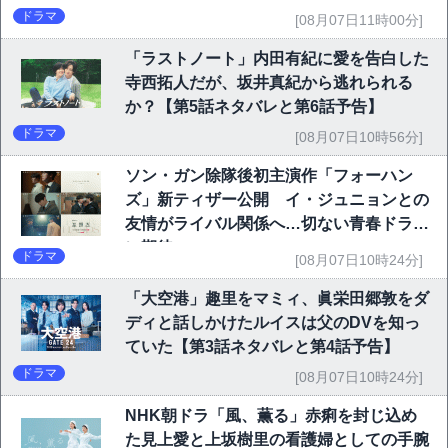
ドラマ
[08月07日11時00分]
「ラストノート」内田有紀に愛を告白した
寺西拓人だが、坂井真紀から逃れられる
か？【第5話ネタバレと第6話予告】
ドラマ
[08月07日10時56分]
ソン・ガン除隊後初主演作「フォーハン
ズ」新ティザー公開 イ・ジュニョンとの
友情がライバル関係へ…切ない青春ドラマ
に期待
ドラマ
[08月07日10時24分]
「大空港」趣里をマミィ、眞栄田郷敦をダ
ディと話しかけたルイスは父のDVを知っ
ていた【第3話ネタバレと第4話予告】
ドラマ
[08月07日10時24分]
NHK朝ドラ「風、薫る」赤痢を封じ込め
た見上愛と上坂樹里の看護婦としての手腕