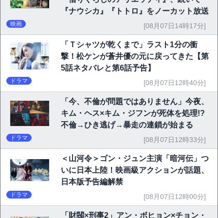
『ナウシカ』『トトロ』をノーカット放送
映画
[08月07日14時17分]
「Ｔシャツが乾くまで」ラスト1分の衝
撃！松ケンが蒼井優の元に戻ってきた【第
5話ネタバレと第6話予告】
ドラマ
[08月07日12時40分]
「今、不倫が問題ではありません」今夜、
キム・ヘス×キム・ジフンが死体を処理!?
不倫→ひき逃げ→暴走の連鎖が始まる
ドラマ
[08月07日12時33分]
＜山河令＞ゴン・ジュン主演「暗河伝」つ
いに日本上陸！映画級アクションが話題、
日本版予告編解禁
ドラマ
[08月07日12時00分]
「財閥×刑事2」アン・ボヒョン×チョン・