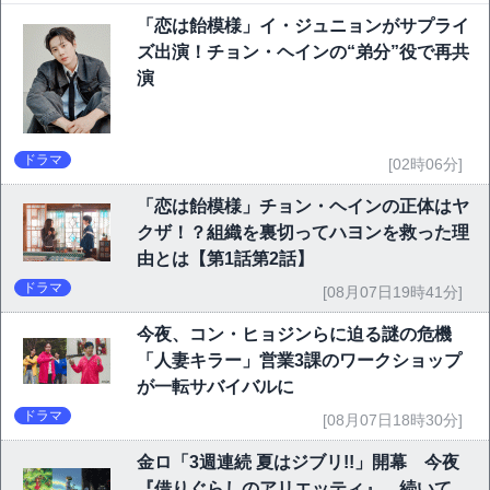
「恋は飴模様」イ・ジュニョンがサプライ
ズ出演！チョン・ヘインの“弟分”役で再共
演
ドラマ
[02時06分]
「恋は飴模様」チョン・ヘインの正体はヤ
クザ！？組織を裏切ってハヨンを救った理
由とは【第1話第2話】
ドラマ
[08月07日19時41分]
今夜、コン・ヒョジンらに迫る謎の危機
「人妻キラー」営業3課のワークショップ
が一転サバイバルに
ドラマ
[08月07日18時30分]
金ロ「3週連続 夏はジブリ!!」開幕 今夜
『借りぐらしのアリエッティ』、続いて