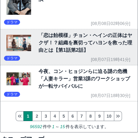
ドラマ
[08月08日02時06分]
「恋は飴模様」チョン・ヘインの正体はヤ
クザ！？組織を裏切ってハヨンを救った理
由とは【第1話第2話】
ドラマ
[08月07日19時41分]
今夜、コン・ヒョジンらに迫る謎の危機
「人妻キラー」営業3課のワークショップ
が一転サバイバルに
ドラマ
[08月07日18時30分]
1
2
3
4
5
6
7
8
9
10
96592
件中
1
～
15
件を表示しています。