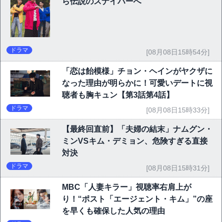
ら伝説のスナイパーへ
ドラマ
[08月08日15時54分]
「恋は飴模様」チョン・ヘインがヤクザに
なった理由が明らかに！可愛いデートに視
聴者も胸キュン【第3話第4話】
ドラマ
[08月08日15時33分]
【最終回直前】「夫婦の結末」ナムグン・
ミンVSキム・デミョン、危険すぎる直接
対決
ドラマ
[08月08日15時31分]
MBC「人妻キラー」視聴率右肩上が
り！“ポスト「エージェント・キム」”の座
を早くも確保した人気の理由