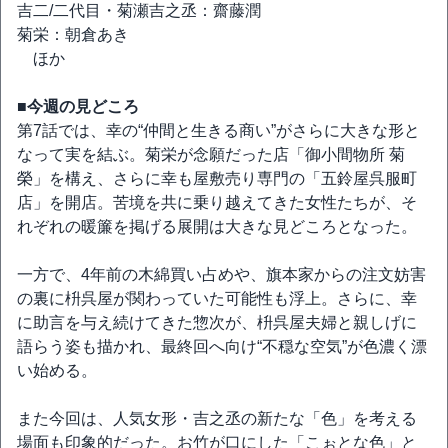
吉二/二代目・菊瀬吉之丞：齋藤潤
菊栄：朝倉あき
ほか
■今週の見どころ
第7話では、幸の“仲間と生きる商い”がさらに大きな形と
なって実を結ぶ。菊栄が念願だった店「御小間物所 菊
榮」を構え、さらに幸も屋敷売り専門の「五鈴屋呉服町
店」を開店。苦境を共に乗り越えてきた女性たちが、そ
れぞれの暖簾を掲げる展開は大きな見どころとなった。
一方で、4年前の木綿買い占めや、旗本家からの注文妨害
の裏に枡呉屋が関わっていた可能性も浮上。さらに、幸
に助言を与え続けてきた惣次が、枡呉屋夫婦と親しげに
語らう姿も描かれ、最終回へ向け“不穏な空気”が色濃く漂
い始める。
また今回は、人気女形・吉之丞の新たな「色」を考える
場面も印象的だった。お竹が口にした「こぉとな色」と