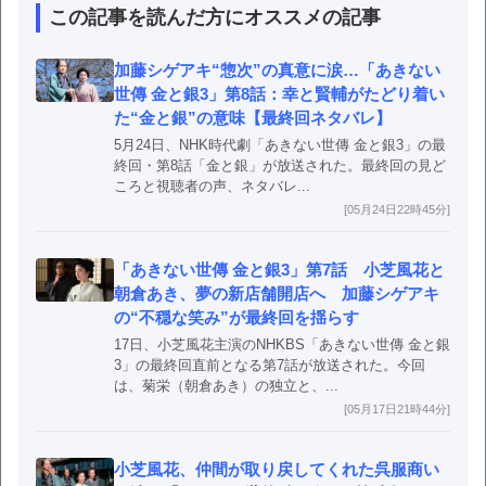
この記事を読んだ方にオススメの記事
加藤シゲアキ“惣次”の真意に涙…「あきない
世傳 金と銀3」第8話：幸と賢輔がたどり着い
た“金と銀”の意味【最終回ネタバレ】
5月24日、NHK時代劇「あきない世傳 金と銀3」の最
終回・第8話「金と銀」が放送された。最終回の見ど
ころと視聴者の声、ネタバレ...
[05月24日22時45分]
「あきない世傳 金と銀3」第7話 小芝風花と
朝倉あき、夢の新店舗開店へ 加藤シゲアキ
の“不穏な笑み”が最終回を揺らす
17日、小芝風花主演のNHKBS「あきない世傳 金と銀
3」の最終回直前となる第7話が放送された。今回
は、菊栄（朝倉あき）の独立と、...
[05月17日21時44分]
小芝風花、仲間が取り戻してくれた呉服商い