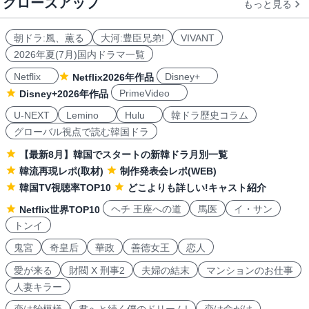
クローズアップ
もっと見る
朝ドラ:風、薫る
大河:豊臣兄弟!
VIVANT
2026年夏(7月)国内ドラマ一覧
Netflix
Disney+
Netflix2026年作品
PrimeVideo
Disney+2026年作品
U-NEXT
Lemino
Hulu
韓ドラ歴史コラム
グローバル視点で読む韓国ドラ
【最新8月】韓国でスタートの新韓ドラ月別一覧
韓流再現レポ(取材)
制作発表会レポ(WEB)
韓国TV視聴率TOP10
どこよりも詳しい!キャスト紹介
ヘチ 王座への道
馬医
イ・サン
Netflix世界TOP10
トンイ
鬼宮
奇皇后
華政
善徳女王
恋人
愛が来る
財閥 X 刑事2
夫婦の結末
マンションのお仕事
人妻キラー