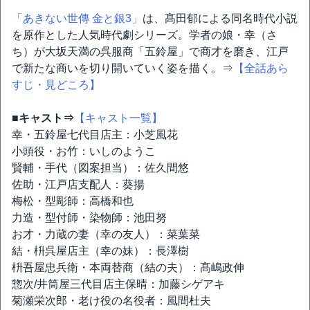
「あきない世傳 金と銀3」
は、髙田郁による同名時代小説
を原作とした人気時代劇シリーズ。学者の娘・幸（さ
ち）が大坂天満の呉服商「五鈴屋」で商才を磨き、江戸
で新たな商いを切り開いていく姿を描く。⇒
【全話あら
すじ・見どころ】
■キャスト⇒
【キャスト一覧】
幸・五鈴屋七代目店主：小芝風花
小頭役・お竹：いしのようこ
賢輔・手代（図案担当）：佐久間悠
佐助・江戸店支配人：葵揚
梅松・型彫師：高橋和也
力造・型付師・染物師：池田努
お才・力蔵の妻（幸の友人）：菜葉菜
結・枡呉屋店主（幸の妹）：長澤樹
枡吾屋忠兵衛・本両替商（結の夫）：髙嶋政伸
惣次/井筒屋三代目店主保晴：加藤シゲアキ
菊瀬栄次郎・老け役の名役者：風間杜夫