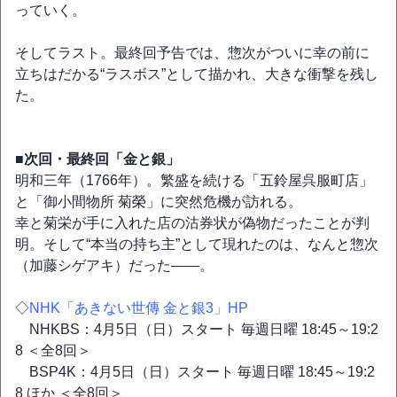
っていく。
そしてラスト。最終回予告では、惣次がついに幸の前に
立ちはだかる“ラスボス”として描かれ、大きな衝撃を残し
た。
■次回・最終回「金と銀」
明和三年（1766年）。繁盛を続ける「五鈴屋呉服町店」
と「御小間物所 菊榮」に突然危機が訪れる。
幸と菊栄が手に入れた店の沽券状が偽物だったことが判
明。そして“本当の持ち主”として現れたのは、なんと惣次
（加藤シゲアキ）だった――。
◇
NHK「あきない世傳 金と銀3」HP
NHKBS：4月5日（日）スタート 毎週日曜 18:45～19:2
8 ＜全8回＞
BSP4K：4月5日（日）スタート 毎週日曜 18:45～19:2
8 ほか ＜全8回＞