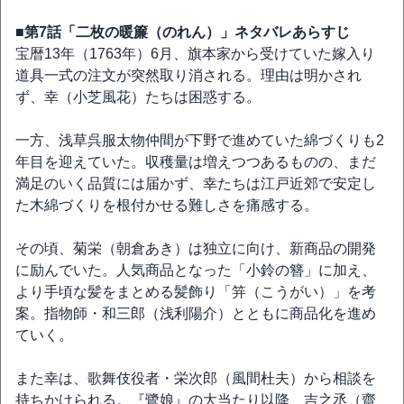
■第7話「二枚の暖簾（のれん）」ネタバレあらすじ
宝暦13年（1763年）6月、旗本家から受けていた嫁入り
道具一式の注文が突然取り消される。理由は明かされ
ず、幸（小芝風花）たちは困惑する。
一方、浅草呉服太物仲間が下野で進めていた綿づくりも2
年目を迎えていた。収穫量は増えつつあるものの、まだ
満足のいく品質には届かず、幸たちは江戸近郊で安定し
た木綿づくりを根付かせる難しさを痛感する。
その頃、菊栄（朝倉あき）は独立に向け、新商品の開発
に励んでいた。人気商品となった「小鈴の簪」に加え、
より手頃な髪をまとめる髪飾り「笄（こうがい）」を考
案。指物師・和三郎（浅利陽介）とともに商品化を進め
ていく。
また幸は、歌舞伎役者・栄次郎（風間杜夫）から相談を
持ちかけられる。『鷺娘』の大当たり以降、吉之丞（齋