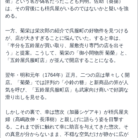
衛」という名が偽名だったことも判明。佐助（葵揚）
は、その背後にも枡呉屋がいるのではないかと疑いを強
める。
一方、菊栄は栄次郎の紹介で呉服町の好物件を見つける
が、店が大きすぎることに悩んでいた。すると幸は、
「半分を五鈴屋が買い取り、屋敷売り専門の店を出そ
う」と提案。こうして、菊栄の「御小間物所 菊榮」と、
「五鈴屋呉服町店」が並んで開店することになる。
翌年・明和元年（1764年）正月。二つの店は華々しく開
店。「菊榮」では評判の「小鈴の簪」と新商品の笄が人
気を呼び、「五鈴屋呉服町店」も武家向け商いで好調な
滑り出しを見せる。
しかしその裏で、幸は惣次（加藤シゲアキ）が枡呉屋夫
婦（髙嶋政伸・長澤樹）と親しげに語らう姿を目撃す
る。これまで折に触れて幸に助言を与えてきた惣次。そ
の真意が分からないまま、不穏な空気だけが静かに広が