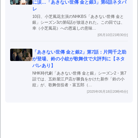
に涙…「あきない世傳 金と銀3」第6話ネタバ
レ
10日、小芝風花主演のNHKBS「あきない世傳 金と
銀」シーズン3の第6話が放送された。この回では、
幸（小芝風花）への恩返しの意味...
[05月10日21時30分]
「あきない世傳 金と銀2」第7話：片岡千之助
が登場、鈴の小紋が歌舞伎で大評判に【ネタ
バレあり】
NHK時代劇「あきない世傳 金と銀」シーズン2・第7
話では、五鈴屋江戸店が勝負をかけた新作「鈴の小
紋」が、歌舞伎役者・富五郎（...
[2025年05月18日20時45分]