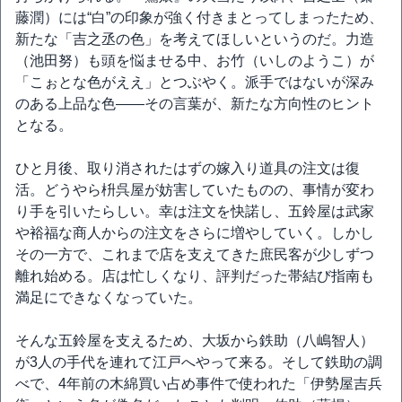
藤潤）には“白”の印象が強く付きまとってしまったため、
新たな「吉之丞の色」を考えてほしいというのだ。力造
（池田努）も頭を悩ませる中、お竹（いしのようこ）が
「こぉとな色がええ」とつぶやく。派手ではないが深み
のある上品な色――その言葉が、新たな方向性のヒント
となる。
ひと月後、取り消されたはずの嫁入り道具の注文は復
活。どうやら枡呉屋が妨害していたものの、事情が変わ
り手を引いたらしい。幸は注文を快諾し、五鈴屋は武家
や裕福な商人からの注文をさらに増やしていく。しかし
その一方で、これまで店を支えてきた庶民客が少しずつ
離れ始める。店は忙しくなり、評判だった帯結び指南も
満足にできなくなっていた。
そんな五鈴屋を支えるため、大坂から鉄助（八嶋智人）
が3人の手代を連れて江戸へやって来る。そして鉄助の調
べで、4年前の木綿買い占め事件で使われた「伊勢屋吉兵