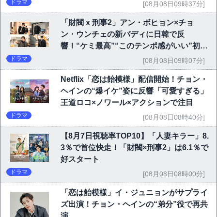
ドラマ
[08月08日09時37分]
「財閥 x 刑事2」アン・ボヒョン×チョ
ン・ウンチェの新バディに日韓で反
響！“ケミ最高”“このテンポ感がいい”初回
6.1％で好発進
ドラマ
[08月08日09時07分]
Netflix「恋は飴模様」配信開始！チョン・
ヘインの“爆イケ”姿に反響「可愛すぎる」
王道ロコ×ノワール×アクションで注目
ドラマ
[08月08日08時40分]
【8月7日視聴率TOP10】「人妻キラー」8.
3％で首位快走！「財閥×刑事2」は6.1％で
好スタート
ドラマ
[08月08日08時00分]
「恋は飴模様」イ・ジュニョンがサプライ
ズ出演！チョン・ヘインの“弟分”役で再共
演