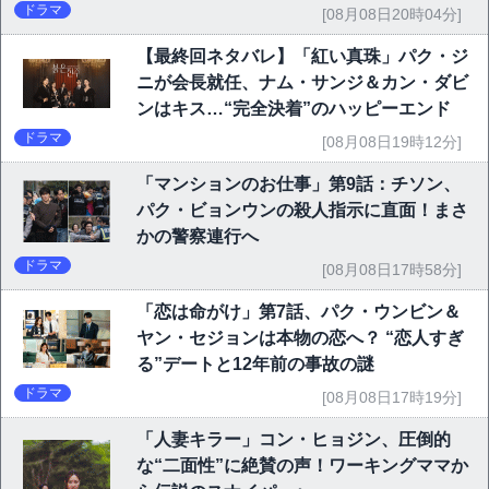
ドラマ
[08月08日20時04分]
【最終回ネタバレ】「紅い真珠」パク・ジ
ニが会長就任、ナム・サンジ＆カン・ダビ
ンはキス…“完全決着”のハッピーエンド
ドラマ
[08月08日19時12分]
「マンションのお仕事」第9話：チソン、
パク・ビョンウンの殺人指示に直面！まさ
かの警察連行へ
ドラマ
[08月08日17時58分]
「恋は命がけ」第7話、パク・ウンビン＆
ヤン・セジョンは本物の恋へ？ “恋人すぎ
る”デートと12年前の事故の謎
ドラマ
[08月08日17時19分]
「人妻キラー」コン・ヒョジン、圧倒的
な“二面性”に絶賛の声！ワーキングママか