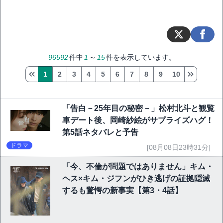
96592
件中
1
～
15
件を表示しています。
1
2
3
4
5
6
7
8
9
10
「告白－25年目の秘密－」松村北斗と観覧
車デート後、岡崎紗絵がサプライズハグ！
第5話ネタバレと予告
ドラマ
[08月08日23時31分]
「今、不倫が問題ではありません」キム・
ヘス×キム・ジフンがひき逃げの証拠隠滅
するも驚愕の新事実【第3・4話】