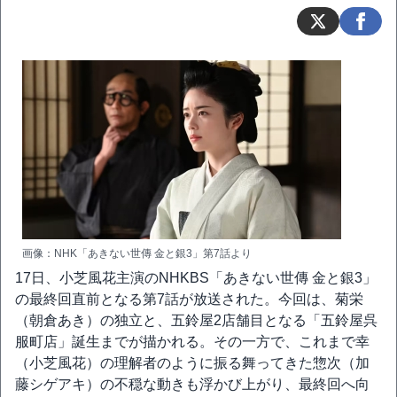
画像：NHK「あきない世傳 金と銀3」第7話より
17日、小芝風花主演のNHKBS「あきない世傳 金と銀3」
の最終回直前となる第7話が放送された。今回は、菊栄
（朝倉あき）の独立と、五鈴屋2店舗目となる「五鈴屋呉
服町店」誕生までが描かれる。その一方で、これまで幸
（小芝風花）の理解者のように振る舞ってきた惣次（加
藤シゲアキ）の不穏な動きも浮かび上がり、最終回へ向