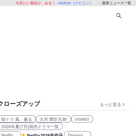
今見たい番組が、ある！
navicon［ナビコン］
最新ニュース一覧
クローズアップ
もっと見る
朝ドラ:風、薫る
大河:豊臣兄弟!
VIVANT
2026年夏(7月)国内ドラマ一覧
Netflix
Disney+
Netflix2026年作品