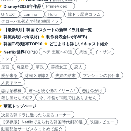
PrimeVideo
Disney+2026年作品
U-NEXT
Lemino
Hulu
韓ドラ歴史コラム
グローバル視点で読む韓国ドラ
【最新8月】韓国でスタートの新韓ドラ月別一覧
韓流再現レポ(取材)
制作発表会レポ(WEB)
韓国TV視聴率TOP10
どこよりも詳しい!キャスト紹介
ヘチ 王座への道
馬医
イ・サン
Netflix世界TOP10
トンイ
鬼宮
奇皇后
華政
善徳女王
恋人
愛が来る
財閥 X 刑事2
夫婦の結末
マンションのお仕事
人妻キラー
恋は飴模様
君へと続く僕のドリーム!
恋は命がけ
殺し屋たちの店2
今、不倫が問題ではありません
華流トップページ
次見る韓ドラに迷ったら見るコーナー
【保存版】Netflixで見られる韓国時代劇20選
映画レビュー
動画配信サービスをまとめて紹介