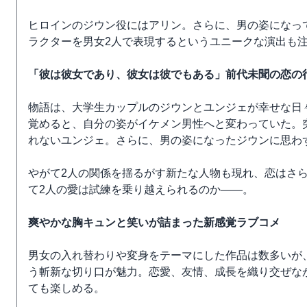
ヒロインのジウン役にはアリン。さらに、男の姿になって
ラクターを男女2人で表現するというユニークな演出も
「彼は彼女であり、彼女は彼でもある」前代未聞の恋の
物語は、大学生カップルのジウンとユンジェが幸せな日
覚めると、自分の姿がイケメン男性へと変わっていた。
れないユンジェ。さらに、男の姿になったジウンに思わ
やがて2人の関係を揺るがす新たな人物も現れ、恋はさ
て2人の愛は試練を乗り越えられるのか――。
爽やかな胸キュンと笑いが詰まった新感覚ラブコメ
男女の入れ替わりや変身をテーマにした作品は数多いが
う斬新な切り口が魅力。恋愛、友情、成長を織り交ぜな
ても楽しめる。