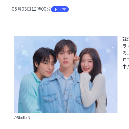
06月03日12時00分
ドラマ
韓
ラ
る
ロ
中
©Studio N