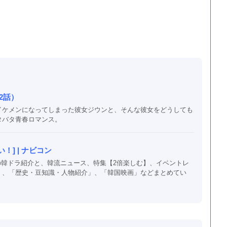
2話）
イケメンになってしまった彼女ジウンと、そんな彼女をどうしても
タバタ青春ロマンス。
] | ナビコン
以上の韓ドラ紹介と、韓流ニュース、特集【2倍楽しむ】、イベントレ
」、「歴史・豆知識・人物紹介」、「韓国映画」などまとめてい