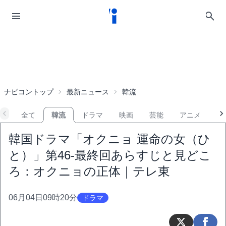
ナビコントップ
最新ニュース
韓流
全て
韓流
ドラマ
映画
芸能
アニメ
音
韓国ドラマ「オクニョ 運命の女（ひ
と）」第46-最終回あらすじと見どこ
ろ：オクニョの正体｜テレ東
06月04日09時20分
ドラマ