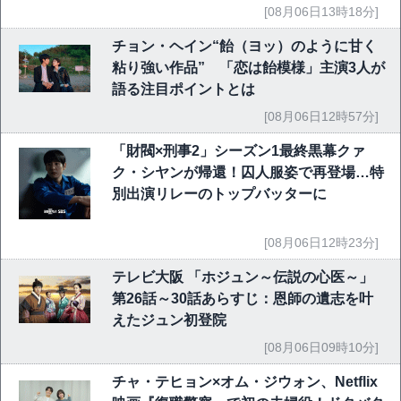
[08月06日13時18分]
チョン・ヘイン“飴（ヨッ）のように甘く
粘り強い作品” 「恋は飴模様」主演3人が
語る注目ポイントとは
[08月06日12時57分]
「財閥×刑事2」シーズン1最終黒幕クァ
ク・シヤンが帰還！囚人服姿で再登場…特
別出演リレーのトップバッターに
[08月06日12時23分]
テレビ大阪 「ホジュン～伝説の心医～」
第26話～30話あらすじ：恩師の遺志を叶
えたジュン初登院
[08月06日09時10分]
チャ・テヒョン×オム・ジウォン、Netflix