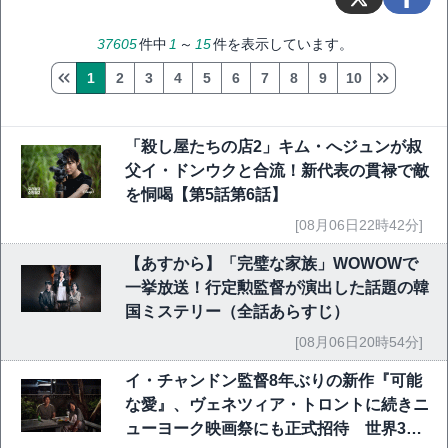
37605
件中
1
～
15
件を表示しています。
1
2
3
4
5
6
7
8
9
10
「殺し屋たちの店2」キム・へジュンが叔
父イ・ドンウクと合流！新代表の貫禄で敵
を恫喝【第5話第6話】
[08月06日22時42分]
【あすから】「完璧な家族」WOWOWで
一挙放送！行定勲監督が演出した話題の韓
国ミステリー（全話あらすじ）
[08月06日20時54分]
イ・チャンドン監督8年ぶりの新作『可能
な愛』、ヴェネツィア・トロントに続きニ
ューヨーク映画祭にも正式招待 世界3大