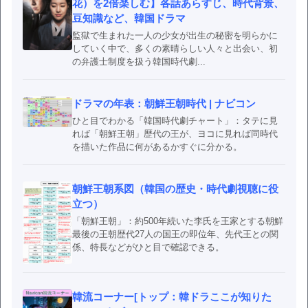
花）を2倍楽しむ】各話あらすじ、時代背景、
豆知識など、韓国ドラマ
監獄で生まれた一人の少女が出生の秘密を明らかに
していく中で、多くの素晴らしい人々と出会い、初
の弁護士制度を扱う韓国時代劇...
ドラマの年表：朝鮮王朝時代 | ナビコン
ひと目でわかる「韓国時代劇チャート」：タテに見
れば「朝鮮王朝」歴代の王が、ヨコに見れば同時代
を描いた作品に何があるかすぐに分かる。
朝鮮王朝系図（韓国の歴史・時代劇視聴に役
立つ）
「朝鮮王朝」：約500年続いた李氏を王家とする朝鮮
最後の王朝歴代27人の国王の即位年、先代王との関
係、特長などがひと目で確認できる。
韓流コーナー[トップ：韓ドラここが知りた