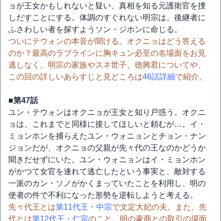
ョが王女かもしれないと疑い、真相を知る元護衛官を捜
しだすことにする。体調のすぐれない明宗は、後継者に
ふさわしい者を探すようソン・ジホンに命じる。
ついにテウォンの本音が聞ける。オクニョはどう答える
のか？最高のラブラインに胸キュン必至の名場面をお見
逃しなく。明宗の家族やスネ世子、徳興君についてや、
この回の詳しいあらすじと見どころは
46話詳細
で紹介。
■第47話
ユン・テウォンはオクニョが王女と知り戸惑う。オクニ
ョは、これまでと同様に接してほしいと頼むが…。イ・
ミョンホンを捕らえたユン・ウォニョンとチョン・ナン
ジョンだが、オクニョの父親が先々代の王なのかどうか
聞きだせずにいた。ユン・ウォニョンはイ・ミョンホン
がかつて女官を連れて逃亡したという事実と、敵対する
一派のカン・ソノがかくまっていたことを利用し、明の
使者の件で不利になった形勢を逆転しようと考える。
先々代王とは
第11代王・中宗
で文定大妃の夫。また、先
代とは
第12代王・仁宗
のこと。明の豪商との取引の場面