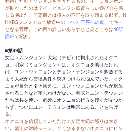
利用した剣アクションも堂々たるもの。イ・ミョンホン
が助かったのは？イ・ビョンフン監督らしい遊び心を感
じる演出だ。司憲府とは役人の不正を取り締まる部署。N
HKBSプレミアムで放送中の
「ヘチ 王座への道」
でキー
となる官庁。この回の詳しいあらすじと見どころは
48話
詳細
で紹介。
■第49話
文定（ムンジョン）大妃（テビ）に拘束されたオクニ
ョ。明宗（ミョンジョン）は、オクニョを助けたけれ
ば、ユン・ウォニョンとチョン・ナンジョンを釈放する
よう大妃から交換条件を突きつけられ悩んでいた。オク
ニョが自分と引き換えに、ユン・ウォニョンたちが釈放
されることなど望むわけがない。明宗とユン・テウォン
たちは兵を使い、必死にオクニョの行方を捜すが見つか
らず、ついにユン・テウォンは明宗にあることを告げ
る。
オクニョを信頼していただけに文定大妃の怒りは大き
い。緊迫の対峙シーン。全くひるまないオクニョにビン