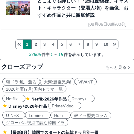
どこよりも詳しい！「恋は飴模様」キャス
ト・キャラクター（登場人物）を画像、お
すすめ作品と共に徹底解説
[08月06日08時00分]
1
2
3
4
5
6
7
8
9
10
37605
件中
1
～
15
件を表示しています。
クローズアップ
もっと見る
朝ドラ:風、薫る
大河:豊臣兄弟!
VIVANT
2026年夏(7月)国内ドラマ一覧
Netflix
Disney+
Netflix2026年作品
PrimeVideo
Disney+2026年作品
U-NEXT
Lemino
Hulu
韓ドラ歴史コラム
グローバル視点で読む韓国ドラ
【最新8月】韓国でスタートの新韓ドラ月別一覧