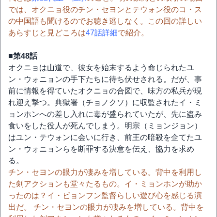
では、オクニョ役のチン・セヨンとテウォン役のコ・ス
の中国語も聞けるのでお聴き逃しなく。この回の詳しい
あらすじと見どころは
47話詳細
で紹介。
■第48話
オクニョは山道で、彼女を始末するよう命じられたユ
ン・ウォニョンの手下たちに待ち伏せされる。だが、事
前に情報を得ていたオクニョの合図で、味方の私兵が現
れ迎え撃つ。典獄署（チョノクソ）に収監されたイ・ミ
ョンホンへの差し入れに毒が盛られていたが、先に盗み
食いをした役人が死んでしまう。明宗（ミョンジョン）
はユン・テウォンに会いに行き、前王の暗殺を企てたユ
ン・ウォニョンらを断罪する決意を伝え、協力を求め
る。
チン・セヨンの眼力が凄みを増している。背中を利用し
た剣アクションも堂々たるもの。イ・ミョンホンが助か
ったのは？イ・ビョンフン監督らしい遊び心を感じる演
出だ。 チン・セヨンの眼力が凄みを増している。背中を