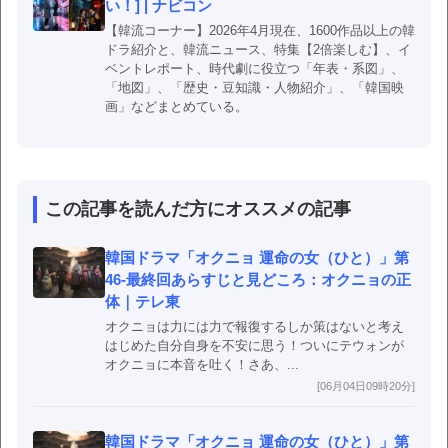
い！] | ナビコン
【韓流コーナー】2026年4月現在、1600作品以上の韓
ドラ紹介と、韓流ニュース、特集【2倍楽しむ】、イ
ベントレポート、時代劇に役立つ「年表・系図」、
「地図」、「歴史・豆知識・人物紹介」、「韓国映
画」などまとめている。
この記事を読んだ方にオススメの記事
韓国ドラマ「オクニョ 運命の女（ひと）」第
46-最終回あらすじと見どころ：オクニョの正
体｜テレ東
オクニョは力には力で報復するしか策はないと考え
はじめた自分自身を不安に思う！ついにテウォンが
オクニョに本音を吐く！さあ、...
[06月04日09時20分]
韓国ドラマ「オクニョ 運命の女（ひと）」第