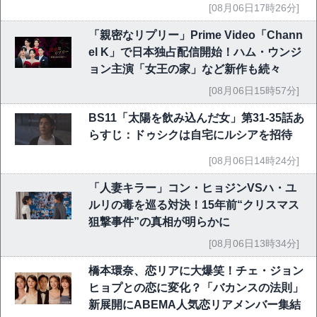
映画祭で快挙｜Netflix映画
[08月06日17時26分]
「親密なリプリー」Prime Video「Chann
el K」で日本独占配信開始！ハム・ウンジ
ョン主演「女王の家」など新作も続々
[08月06日15時57分]
BS11「太陽を飲み込んだ女」第31-35話あ
らすじ：ドゥシクは自宅にルシアを招待
[08月06日14時24分]
「人妻キラー」コン・ヒョジンVSハ・ユ
ルリの毒を巡る対決！15年前“クリスマス
狙撃事件”の真相が明らかに
[08月06日13時34分]
橋本環奈、恋リアに大爆笑！チェ・ジョン
ヒョプとの恋に変化？「バカンスの法則」
新展開にABEMA人気恋リアメンバー集結