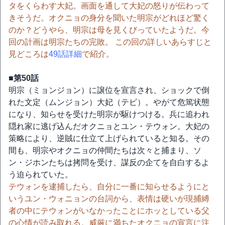
タをくらわす大妃。画面を通して大妃の怒りが伝わって
きそうだ。オクニョの身分を聞いた明宗がどれほど驚く
のか？どうやら、明宗は母を見くびっていたようだ。今
回の計画は明宗たちの完敗。 この回の詳しいあらすじと
見どころは
49話詳細
で紹介。
■第50話
明宗（ミョンジョン）に譲位を宣言され、ショックで倒
れた文定（ムンジョン）大妃（テビ）。やがて危篤状態
になり、知らせを受けた明宗が駆けつける。兵に追われ
隠れ家に逃げ込んだオクニョとユン・テウォン。大妃の
策略により、逆賊に仕立て上げられていると知る。その
間も、明宗やオクニョの仲間たちは次々と捕まり、ソ
ン・ジホンたちは拷問を受け、謀反の企てを自白するよ
う迫られていた。
テウォンを逮捕したら、自分に一番に知らせるようにと
いうユン・ウォニョンの台詞から、表情は硬いが現捕縛
者の中にテウォンがいなかったことにホッとしている父
の心情が読み取れる。威厳に満ちたオクニョの宣言に注