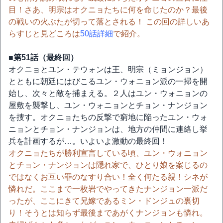
目！さあ、明宗はオクニョたちに何を命じたのか？最後
の戦いの火ぶたが切って落とされる！ この回の詳しいあ
らすじと見どころは
50話詳細
で紹介。
■第51話（最終回）
オクニョとユン・テウォンは王、明宗（ミョンジョン）
とともに朝廷にはびこるユン・ウォニョン派の一掃を開
始し、次々と敵を捕まえる。２人はユン・ウォニョンの
屋敷を襲撃し、ユン・ウォニョンとチョン・ナンジョン
を捜す。オクニョたちの反撃で窮地に陥ったユン・ウォ
ニョンとチョン・ナンジョンは、地方の仲間に連絡し挙
兵を計画するが…。いよいよ激動の最終回！
オクニョたちが勝利宣言している頃、ユン・ウォニョン
とチョン・ナンジョンは隠れ家で、ひとり娘を案じるの
ではなくお互い罪のなすり合い！全く何たる親！シネが
憐れだ。ここまで一枚岩でやってきたナンジョン一派だ
ったが、ここにきて兄嫁であるミン・ドンジュの裏切
り！そうとは知らず最後まであがくナンジョンも憐れ。