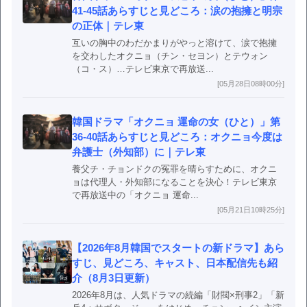
41-45話あらすじと見どころ：涙の抱擁と明宗
の正体｜テレ東
互いの胸中のわだかまりがやっと溶けて、涙で抱擁
を交わしたオクニョ（チン・セヨン）とテウォン
（コ・ス）…テレビ東京で再放送...
[05月28日08時00分]
韓国ドラマ「オクニョ 運命の女（ひと）」第
36-40話あらすじと見どころ：オクニョ今度は
弁護士（外知部）に｜テレ東
養父チ・チョンドクの冤罪を晴らすために、オクニ
ョは代理人・外知部になることを決心！テレビ東京
で再放送中の「オクニョ 運命...
[05月21日10時25分]
【2026年8月韓国でスタートの新ドラマ】あら
すじ、見どころ、キャスト、日本配信先も紹
介（8月3日更新）
2026年8月は、人気ドラマの続編「財閥×刑事2」「新