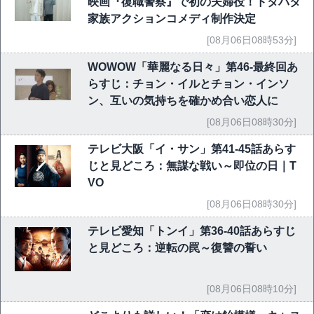
映画『復職警察』で初の夫婦役！ドタバタ
家族アクションコメディ制作決定
[08月06日08時53分]
WOWOW「華麗なる日々」第46-最終回あ
らすじ：チョン・イルとチョン・インソ
ン、互いの気持ちを確かめ合い恋人に
[08月06日08時30分]
テレビ大阪「イ・サン」第41-45話あらす
じと見どころ：無謀な戦い～即位の日｜T
VO
[08月06日08時30分]
テレビ愛知「トンイ」第36-40話あらすじ
と見どころ：逆転の罠～復讐の誓い
[08月06日08時10分]