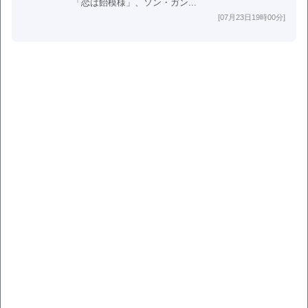
「恋は飴模様」、ソン・ガン...
[07月23日19時00分]