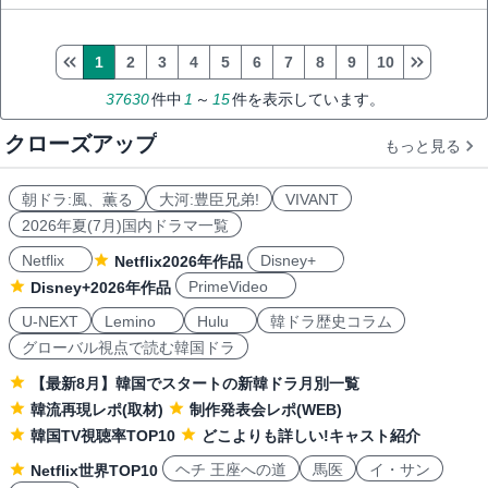
1
2
3
4
5
6
7
8
9
10
37630
件中
1
～
15
件を表示しています。
クローズアップ
もっと見る
朝ドラ:風、薫る
大河:豊臣兄弟!
VIVANT
2026年夏(7月)国内ドラマ一覧
Netflix
Disney+
Netflix2026年作品
PrimeVideo
Disney+2026年作品
U-NEXT
Lemino
Hulu
韓ドラ歴史コラム
グローバル視点で読む韓国ドラ
【最新8月】韓国でスタートの新韓ドラ月別一覧
韓流再現レポ(取材)
制作発表会レポ(WEB)
韓国TV視聴率TOP10
どこよりも詳しい!キャスト紹介
ヘチ 王座への道
馬医
イ・サン
Netflix世界TOP10