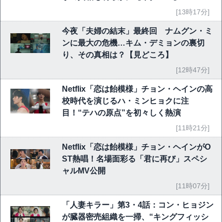
[13時17分]
今夜「夫婦の結末」最終回 ナムグン・ミ
ンに最大の危機…キム・デミョンの裏切
り、その真相は？【見どころ】
[12時47分]
Netflix「恋は飴模様」チョン・ヘインの高
校時代を演じるハ・ミンヒョクに注
目！“テハの原点”を初々しく熱演
[11時21分]
Netflix「恋は飴模様」チョン・ヘインがO
ST熱唱！名場面彩る「君に再び」スペシ
ャルMV公開
[11時07分]
「人妻キラー」第3・4話：コン・ヒョジン
が臓器密売組織を一掃、“キングフィッシ