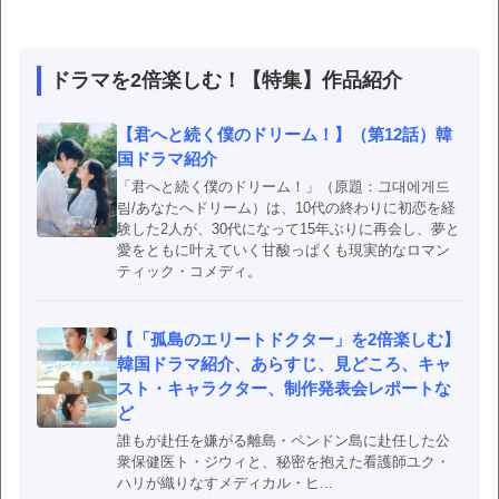
ドラマを2倍楽しむ！【特集】作品紹介
【君へと続く僕のドリーム！】（第12話）韓
国ドラマ紹介
「君へと続く僕のドリーム！」（原題：그대에게드
림/あなたへドリーム）は、10代の終わりに初恋を経
験した2人が、30代になって15年ぶりに再会し、夢と
愛をともに叶えていく甘酸っぱくも現実的なロマン
ティック・コメディ。
【「孤島のエリートドクター」を2倍楽しむ】
韓国ドラマ紹介、あらすじ、見どころ、キャ
スト・キャラクター、制作発表会レポートな
ど
誰もが赴任を嫌がる離島・ペンドン島に赴任した公
衆保健医ト・ジウィと、秘密を抱えた看護師ユク・
ハリが織りなすメディカル・ヒ...