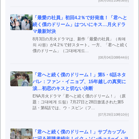
[08月05日10時38分]
「最愛の社員」初回4.2％で好発進！「君へと
続く僕のドリーム」はついにキス…月火ドラ
マ最新対決
8月3日の月火ドラマは、新作「最愛の社員」（최애
의 사원）が4.2％で好スタート。一方、「君へと続く
僕のドリーム」（그대에게드...
[08月04日08時44分]
「君へと続く僕のドリーム！」第5・6話ネタ
バレ：ファン・イニョプ、15年越しの真実に
涙…初恋のキスと切ない決断
ENA月火ドラマ「君へと続く僕のドリーム！」（原
題：그대에게 드림）7月27日と28日放送された第5
話・第6話では、ウ・スビン（フ...
[07月29日10時10分]
「君へと続く僕のドリーム！」サブカップル
に沼る視聴者続出！ペク・ソンチョル×イ・ヨ