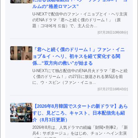
ルムの“格差ロマンス”
U-NEXTで配信中のファン・イニョプとイ・ヘリ主演
のENAドラマ「君へと続く僕のドリーム！」（原
題：그대에게 드림）で、主人公カ...
[07月28日10時08分]
「君へと続く僕のドリーム！」ファン・イニ
ョプ＆イ・ヘリ、初キスを経て変化する関
係…“双方向の救い”が始まる
U-NEXTにて独占配信中のENA月火ドラマ「君へと続
く僕のドリーム！」の27日に放送される第5話を前
に、ウ・スビン（ファン・イニョ...
[07月27日16時43分]
【2026年8月韓国でスタートの新ドラマ】あら
すじ、見どころ、キャスト、日本配信先も紹
介（8月3日更新）
2026年8月は、人気ドラマの続編「財閥×刑事2」「新
兵4：サボタージュ」をはじめ、チョン・ヘイン主演