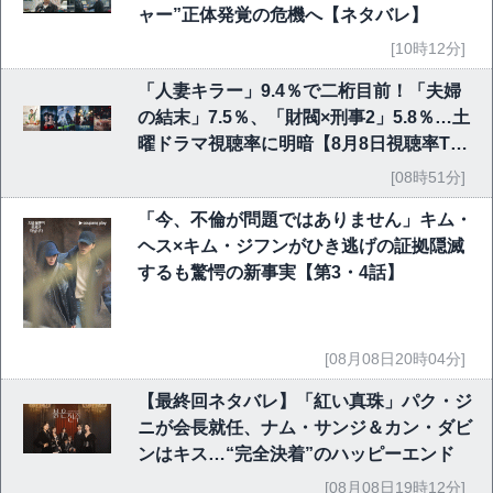
ャー”正体発覚の危機へ【ネタバレ】
[10時12分]
「人妻キラー」9.4％で二桁目前！「夫婦
の結末」7.5％、「財閥×刑事2」5.8％…土
曜ドラマ視聴率に明暗【8月8日視聴率TO
P10】
[08時51分]
「今、不倫が問題ではありません」キム・
ヘス×キム・ジフンがひき逃げの証拠隠滅
するも驚愕の新事実【第3・4話】
[08月08日20時04分]
【最終回ネタバレ】「紅い真珠」パク・ジ
ニが会長就任、ナム・サンジ＆カン・ダビ
ンはキス…“完全決着”のハッピーエンド
[08月08日19時12分]