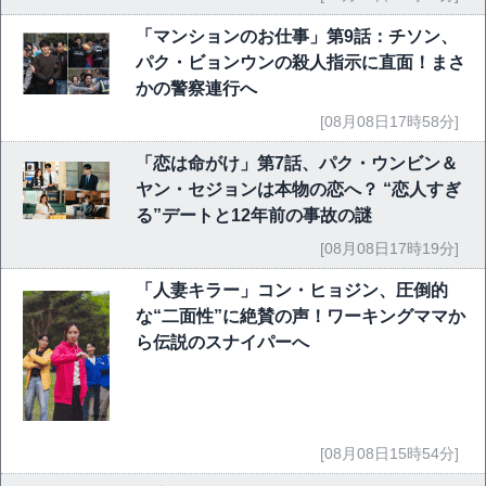
「マンションのお仕事」第9話：チソン、
パク・ビョンウンの殺人指示に直面！まさ
かの警察連行へ
[08月08日17時58分]
「恋は命がけ」第7話、パク・ウンビン＆
ヤン・セジョンは本物の恋へ？ “恋人すぎ
る”デートと12年前の事故の謎
[08月08日17時19分]
「人妻キラー」コン・ヒョジン、圧倒的
な“二面性”に絶賛の声！ワーキングママか
ら伝説のスナイパーへ
[08月08日15時54分]