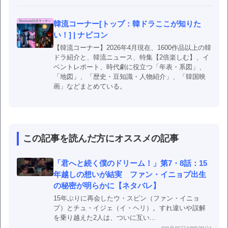
韓流コーナー[トップ：韓ドラここが知りた
い！] | ナビコン
【韓流コーナー】2026年4月現在、1600作品以上の韓
ドラ紹介と、韓流ニュース、特集【2倍楽しむ】、イ
ベントレポート、時代劇に役立つ「年表・系図」、
「地図」、「歴史・豆知識・人物紹介」、「韓国映
画」などまとめている。
この記事を読んだ方にオススメの記事
「君へと続く僕のドリーム！」第7・8話：15
年越しの想いが結実 ファン・イニョプ出生
の秘密が明らかに【ネタバレ】
15年ぶりに再会したウ・スビン（ファン・イニョ
プ）とチュ・イジェ（イ・ヘリ）。すれ違いや誤解
を乗り越えた2人は、ついに互い...