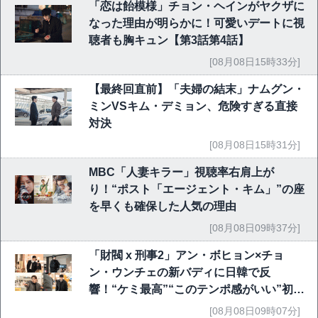
「恋は飴模様」チョン・ヘインがヤクザに
なった理由が明らかに！可愛いデートに視
聴者も胸キュン【第3話第4話】
[08月08日15時33分]
【最終回直前】「夫婦の結末」ナムグン・
ミンVSキム・デミョン、危険すぎる直接
対決
[08月08日15時31分]
MBC「人妻キラー」視聴率右肩上が
り！“ポスト「エージェント・キム」”の座
を早くも確保した人気の理由
[08月08日09時37分]
「財閥 x 刑事2」アン・ボヒョン×チョ
ン・ウンチェの新バディに日韓で反
響！“ケミ最高”“このテンポ感がいい”初回
6.1％で好発進
[08月08日09時07分]