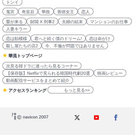
トンイ
鬼宮
奇皇后
華政
善徳女王
恋人
愛が来る
財閥 X 刑事2
夫婦の結末
マンションのお仕事
人妻キラー
恋は飴模様
君へと続く僕のドリーム!
恋は命がけ
殺し屋たちの店2
今、不倫が問題ではありません
華流トップページ
次見る韓ドラに迷ったら見るコーナー
【保存版】Netflixで見られる韓国時代劇20選
映画レビュー
動画配信サービスをまとめて紹介
もっと見る>>
アクセスランキング
navicon 2007