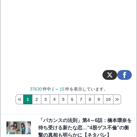
37630
件中
1
～
15
件を表示しています。
1
2
3
4
5
6
7
8
9
10
「バカンスの法則」第4～6話：橋本環奈を
待ち受ける新たな恋…“4股ゲス不倫”の衝
撃の真相も明らかに【ネタバレ】