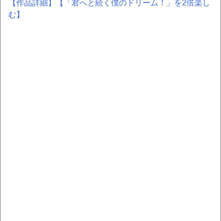
【作品詳細】
【「君へと続く僕のドリーム！」を2倍楽し
む】