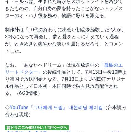
イ・ヨルムは、生まれた時からスポットライトを浴びて
きたものの、自分自身の夢を持ったことがないトップス
ターのオ・ハナ役を務め、物語に彩りを添える。
制作陣は「10代の終わりに出会い初恋を経験した2人が、
30代になって再会し、夢と愛をともに叶えていく過程
が、ときめきと爽やかな笑いを届けるだろう」とコメン
トした。
なお、「あなたへドリーム」は現在放送中の
「孤島のエ
リートドクター」
の後続作品として、7月13日午後10時よ
り韓国で放送開始となる。7月13日よりU-NEXTオリジナ
ル作品として日本初・本国同時で独占見放題配信され
る。（6/23情報）
◇
YouTube「그대에게 드림」 대본리딩 메이킹
（台本読み
合わせ現場）