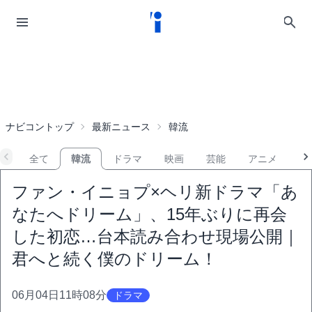
ナビコントップ
最新ニュース
韓流
全て
韓流
ドラマ
映画
芸能
アニメ
音
ファン・イニョプ×ヘリ新ドラマ「あ
なたへドリーム」、15年ぶりに再会
した初恋…台本読み合わせ現場公開｜
君へと続く僕のドリーム！
06月04日11時08分
ドラマ