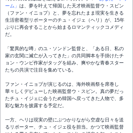
ーム」
は、夢を叶えて帰国した天才映画監督ウ・スビン
（ファン・イニョプ）と、夢を忘れたまま現実を生きる
生活密着型リポーターのチュ・イジェ（ヘリ）が、15年
ぶりに再会することから始まるロマンティックコメディ
だ。
「驚異的な噂」のユ・ソンドン監督と、「ある日、私の
家の玄関に滅亡が入ってきた」の共同脚本を手掛けたチ
ョン・ウンビ作家がタッグを組み、爽やかな青春スター
たちの共演で注目を集めている。
ファン・イニョプが演じるのは、海外映画祭を席巻し
華々しくデビューした映画監督ウ・スビン。真の夢だっ
たチュ・イジェに会うため韓国へ戻ってきた人物で、多
彩な魅力を披露する予定だ。
一方、ヘリは現実の壁にぶつかりながら空虚な日々を送
るリポーター、チュ・イジェ役を担当。かつて映画監督