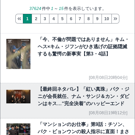
37624
件中
1
～
15
件を表示しています。
1
2
3
4
5
6
7
8
9
10
「今、不倫が問題ではありません」キム・
ヘス×キム・ジフンがひき逃げの証拠隠滅
するも驚愕の新事実【第3・4話】
[08月08日20時04分]
【最終回ネタバレ】「紅い真珠」パク・ジ
ニが会長就任、ナム・サンジ＆カン・ダビ
ンはキス…“完全決着”のハッピーエンド
[08月08日19時12分]
「マンションのお仕事」第9話：チソン、
パク・ビョンウンの殺人指示に直面！まさ