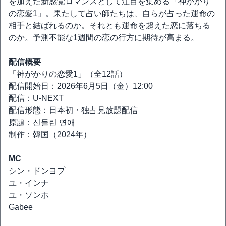
を加えた新感覚ロマンスとして注目を集める「神がかり
の恋愛1」。果たして占い師たちは、自らが占った運命の
相手と結ばれるのか。それとも運命を超えた恋に落ちる
のか。予測不能な1週間の恋の行方に期待が高まる。
配信概要
「神がかりの恋愛1」（全12話）
配信開始日：2026年6月5日（金）12:00
配信：U-NEXT
配信形態：日本初・独占見放題配信
原題：신들린 연애
制作：韓国（2024年）
MC
シン・ドンヨプ
ユ・インナ
ユ・ソンホ
Gabee