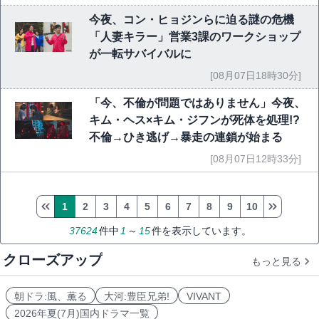
今夜、コン・ヒョジンらに迫る謎の危機
「人妻キラー」営業3課のワークショップ
が一転サバイバルに
[08月07日18時30分]
「今、不倫が問題ではありません」今夜、
キム・ヘス×キム・ジフンが死体を処理!?
不倫→ひき逃げ→暴走の連鎖が始まる
[08月07日12時33分]
1
2
3
4
5
6
7
8
9
10
37624
件中
1
～
15
件を表示しています。
クローズアップ
もっと見る
朝ドラ:風、薫る
大河:豊臣兄弟!
VIVANT
2026年夏(7月)国内ドラマ一覧