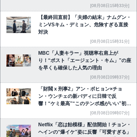
[08月08日15時33分]
【最終回直前】「夫婦の結末」ナムグン・
ミンVSキム・デミョン、危険すぎる直接
対決
[08月08日15時31分]
MBC「人妻キラー」視聴率右肩上が
り！“ポスト「エージェント・キム」”の座
を早くも確保した人気の理由
[08月08日09時37分]
「財閥 x 刑事2」アン・ボヒョン×チョ
ン・ウンチェの新バディに日韓で反
響！“ケミ最高”“このテンポ感がいい”初回
6.1％で好発進
[08月08日09時07分]
Netflix「恋は飴模様」配信開始！チョン・
ヘインの“爆イケ”姿に反響「可愛すぎる」