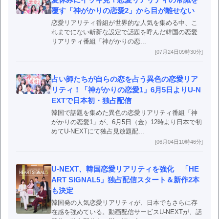
覆す「神がかりの恋愛2」から目が離せない
恋愛リアリティ番組が世界的な人気を集める中、こ
れまでにない斬新な設定で話題を呼んだ韓国の恋愛
リアリティ番組「神がかりの恋...
[07月24日09時30分]
占い師たちが自らの恋を占う異色の恋愛リア
リティ！「神がかりの恋愛1」6月5日よりU-N
EXTで日本初・独占配信
韓国で話題を集めた異色の恋愛リアリティ番組「神
がかりの恋愛1」が、6月5日（金）12時より日本で初
めてU-NEXTにて独占見放題配...
[06月04日10時46分]
U-NEXT、韓国恋愛リアリティを強化 「HE
ART SIGNAL5」独占配信スタート＆新作2本
も決定
韓国発の人気恋愛リアリティが、日本でもさらに存
在感を強めている。動画配信サービスU-NEXTが、話