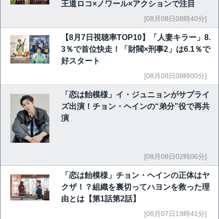
王道ロコ×ノワール×アクションで注目
[08月08日08時40分]
【8月7日視聴率TOP10】「人妻キラー」8.
3％で首位快走！「財閥×刑事2」は6.1％で
好スタート
[08月08日08時00分]
「恋は飴模様」イ・ジュニョンがサプライ
ズ出演！チョン・ヘインの“弟分”役で再共
演
[08月08日02時06分]
「恋は飴模様」チョン・ヘインの正体はヤ
クザ！？組織を裏切ってハヨンを救った理
由とは【第1話第2話】
[08月07日19時41分]