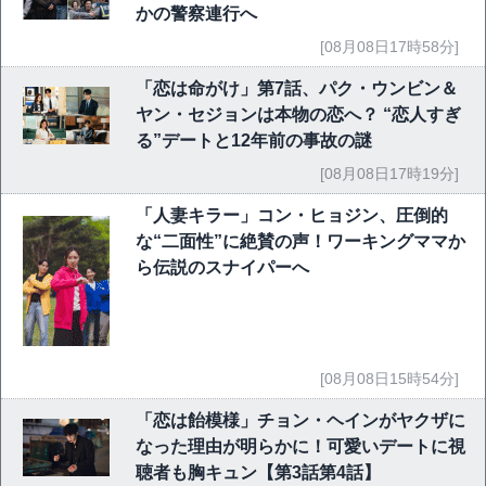
かの警察連行へ
[08月08日17時58分]
「恋は命がけ」第7話、パク・ウンビン＆
ヤン・セジョンは本物の恋へ？ “恋人すぎ
る”デートと12年前の事故の謎
[08月08日17時19分]
「人妻キラー」コン・ヒョジン、圧倒的
な“二面性”に絶賛の声！ワーキングママか
ら伝説のスナイパーへ
[08月08日15時54分]
「恋は飴模様」チョン・ヘインがヤクザに
なった理由が明らかに！可愛いデートに視
聴者も胸キュン【第3話第4話】