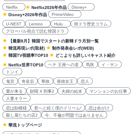
Netflix
Disney+
Netflix2026年作品
PrimeVideo
Disney+2026年作品
U-NEXT
Lemino
Hulu
韓ドラ歴史コラム
グローバル視点で読む韓国ドラ
【最新8月】韓国でスタートの新韓ドラ月別一覧
韓流再現レポ(取材)
制作発表会レポ(WEB)
韓国TV視聴率TOP10
どこよりも詳しい!キャスト紹介
ヘチ 王座への道
馬医
イ・サン
Netflix世界TOP10
トンイ
鬼宮
奇皇后
華政
善徳女王
恋人
愛が来る
財閥 X 刑事2
夫婦の結末
マンションのお仕事
人妻キラー
恋は飴模様
君へと続く僕のドリーム!
恋は命がけ
殺し屋たちの店2
今、不倫が問題ではありません
華流トップページ