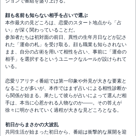
ションで番組を盛り上げる。
顔も名前も知らない相手を占いで選ぶ
本作最大の見どころは、恋愛のスタート地点から「占
い」が深く関わっていることだ。
参加者たちは初対面の前日、異性の生年月日などが記さ
れた「運命の札」を受け取る。顔も職業も知らされない
まま、自分の占術を用いて相性を占い、事前に「運命の
相手」を選択するというユニークなルールが設けられて
いる。
恋愛リアリティ番組では第一印象や外見が大きな要素と
なることが多いが、本作ではまず占いによる相性診断か
ら関係が始まる。果たして彼らが占いによって選んだ相
手は、本当に心惹かれる人物なのか――。その答えが
徐々に明かされていく過程が大きな見どころとなる。
初日からまさかの大波乱
共同生活が始まった初日から、番組は衝撃的な展開を迎