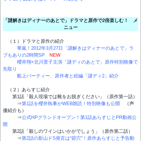
「謎解きはディナーのあとで」ドラマと原作で2倍楽しむ！ メ
ニュー
（１）ドラマと原作の紹介
華嵐！2012年3月27日「謎解きはディナーのあとで」ラ
ブもありの2時間SP
NEW
櫻井翔×北川景子主演「謎ディのあとで」原作特別映像で
先取り
船上パーティー、原作者と続編「謎ディ2」紹介
（２）あらすじ紹介
第1話「殺人現場では靴をお脱ぎください」（原作第一話）
⇒
第1話を櫻井執事がWEB朗読！特別映像も公開
（声
優紹介も）
⇒
公式HPグランドオープン！第1話あらすじとPR動画公
開
第2話「殺しのワインはいかがでしょう」（原作第二話）
⇒
第2話の影山ドS発言は“節穴”！原作あらすじと予告動