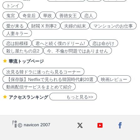
トンイ
鬼宮
奇皇后
華政
善徳女王
恋人
愛が来る
財閥 X 刑事2
夫婦の結末
マンションのお仕事
人妻キラー
恋は飴模様
君へと続く僕のドリーム!
恋は命がけ
殺し屋たちの店2
今、不倫が問題ではありません
華流トップページ
次見る韓ドラに迷ったら見るコーナー
【保存版】Netflixで見られる韓国時代劇20選
映画レビュー
動画配信サービスをまとめて紹介
もっと見る>>
アクセスランキング
navicon 2007