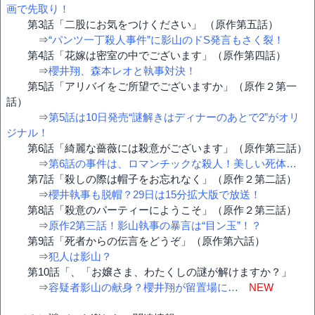
画で先取り！
第3話「二股にお気をつけください」 （原作第五話）
⇒
“パンツ一丁殺人事件”に影山のドS発言もさく裂！
第4話「花嫁は密室の中でございます」（原作第四話）
⇒
櫻井翔、森本レオと執事対決！
第5話「アリバイをご所望でございますか」（原作２第一
話）
⇒
第5話は10日発売“謎解きはディナーのあとで2”がオリ
ジナル！
第6話「綺麗な薔薇には殺意がございます」（原作第三話）
⇒
第6話の事件は、ロマンチックな殺人！美しい死体…
第7話「殺しの際は帽子をお忘れなく」（原作２第二話）
⇒
櫻井執事も脱帽？29日は15分拡大版で放送！
第8話「殺意のパーティーにようこそ」（原作２第三話）
⇒
原作2第三話！影山執事の暴言は“目ン玉”！？
第9話「死者からの伝言をどうぞ」（原作第六話）
⇒
犯人は影山？
第10話「、「お嬢さま、わたくしの謎が解けますか？」
⇒
容疑者影山の献身？櫻井翔が留置場に…
NEW