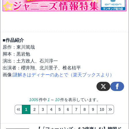
■作品紹介
原作：東川篤哉
脚本：黒岩勉
演出：土方政人、石川淳一
出演者：櫻井翔、北川景子、椎名桔平
画像:
謎解きはディナーのあとで（楽天ブックスより）
1005
件中
1
～
10
件を表示しています。
1
2
3
4
5
6
7
8
9
10