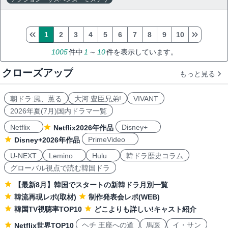
1
2
3
4
5
6
7
8
9
10
1005
件中
1
～
10
件を表示しています。
クローズアップ
もっと見る
朝ドラ:風、薫る
大河:豊臣兄弟!
VIVANT
2026年夏(7月)国内ドラマ一覧
Netflix
Disney+
Netflix2026年作品
PrimeVideo
Disney+2026年作品
U-NEXT
Lemino
Hulu
韓ドラ歴史コラム
グローバル視点で読む韓国ドラ
【最新8月】韓国でスタートの新韓ドラ月別一覧
韓流再現レポ(取材)
制作発表会レポ(WEB)
韓国TV視聴率TOP10
どこよりも詳しい!キャスト紹介
ヘチ 王座への道
馬医
イ・サン
Netflix世界TOP10