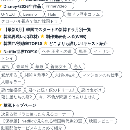
PrimeVideo
Disney+2026年作品
U-NEXT
Lemino
Hulu
韓ドラ歴史コラム
グローバル視点で読む韓国ドラ
【最新8月】韓国でスタートの新韓ドラ月別一覧
韓流再現レポ(取材)
制作発表会レポ(WEB)
韓国TV視聴率TOP10
どこよりも詳しい!キャスト紹介
ヘチ 王座への道
馬医
イ・サン
Netflix世界TOP10
トンイ
鬼宮
奇皇后
華政
善徳女王
恋人
愛が来る
財閥 X 刑事2
夫婦の結末
マンションのお仕事
人妻キラー
恋は飴模様
君へと続く僕のドリーム!
恋は命がけ
殺し屋たちの店2
今、不倫が問題ではありません
華流トップページ
次見る韓ドラに迷ったら見るコーナー
【保存版】Netflixで見られる韓国時代劇20選
映画レビュー
動画配信サービスをまとめて紹介