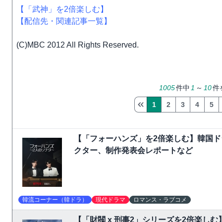
【「武神」を2倍楽しむ】
【配信先・関連記事一覧】
(C)MBC 2012 All Rights Reserved.
1005
件中
1
～
10
件
1
2
3
4
5
【「フォーハンズ」を2倍楽しむ】韓国
クター、制作発表会レポートなど
韓流コーナー（韓ドラ）
現代ドラマ
ロマンス・ラブコメ
【「財閥 x 刑事2」シリーズを2倍楽