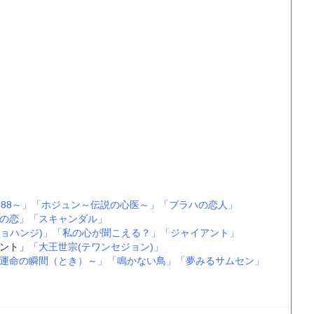
88～」
「ホジュン～伝説の心医～」
「プラハの恋人」
の恋」
「スキャンダル」
ョハンジ)」
「私の心が聞こえる？」
「ジャイアント」
ント」
「大王世宗(テワンセジョン)」
運命の瞬間（とき）～」
「鳴かない鳥」
「夢みるサムセン」