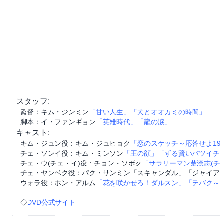
スタッフ:
監督：キム・ジンミン
「甘い人生」
「犬とオオカミの時間」
脚本：イ・ファンギョン
「英雄時代」
「龍の涙」
キャスト:
キム・ジュン役：キム・ジュヒョク
「恋のスケッチ～応答せよ19
チェ・ソンイ役：キム・ミンソン
「王の顔」
「ずる賢いバツイチ
チェ・ウ(チェ・イ)役：チョン・ソボク
「サラリーマン楚漢志(チ
チェ・ヤンベク役：パク・サンミン「スキャンダル」「ジャイア
ウォラ役：ホン・アルム
「花を咲かせろ！ダルスン」
「テバク～
◇
DVD公式サイト