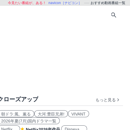
今見たい番組が、ある！
navicon［ナビコン］
おすすめ動画番組一覧
クローズアップ
もっと見る
おすすめ
朝ドラ:風、薫る
大河:豊臣兄弟!
VIVANT
2026年夏(7月)国内ドラマ一覧
Netflix
Disney+
Netflix2026年作品