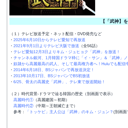
【「武神】を
（１）テレビ放送予定・ネット配信・DVD発売など
・
2025年6月10日からテレビ愛知で再放送
・
2021年9月1日よりテレビ大阪で放送
（全56話）
・
テレビ愛知12月3日よりキム・ジュヒョク「武神」を放送！
・
チャンネル銀河、1月韓国ドラマ枠に「イ・サン」＆「武神」
・
奴隷から高麗最高の武人、そして最高権力者へ！Huluでも配信
・
2014年6月18日、BSジャパンで再放送決定！
・
2013年10月17日、BSジャパンでBS初放送
・
6/25、骨太の高麗史「武神」、テレ東で放送開始！
（２）時代背景-ドラマで辿る韓国の歴史（別画面で表示）
高麗時代①
（高麗建国～初期）
高麗時代②
（中期～王朝滅亡まで）
参考：
「トッケビ」主人公は「武神」のキム・ジュン？
(別画