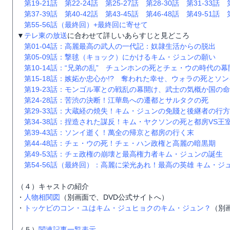
第19-21話
第22-24話
第25-27話
第28-30話
第31-33話
第37-39話
第40-42話
第43-45話
第46-48話
第49-51話
第55-56話（最終回）+最終回に寄せて
▼
テレ東の放送
に合わせて詳しいあらすじと見どころ
第01‐04話：高麗最高の武人の一代記：奴隷生活からの脱出
第05-09話：撃毬（キョック）にかけるキム・ジュンの願い
第10-14話：“兄弟の乱” チュンホンの死とチェ・ウの時代の幕
第15-18話：嫉妬か忠心か!? 奪われた幸せ、ウォラの死とソ
第19-23話：モンゴル軍との戦乱の幕開け、武士の気概か国の命
第24-28話：苦渋の決断！江華島への遷都とサルタクの死
第29-33話：大蔵経の焼失！キム・ジュンの免賤と後継者の行方
第34-38話：捏造された謀反！キム・ヤクソンの死と都房VS王
第39-43話：ソンイ逝く！萬全の帰京と都房の行く末
第44-48話：チェ・ウの死！チェ・ハン政権と高麗の暗黒期
第49-53話：チェ政権の崩壊と最高権力者キム・ジュンの誕生
第54-56話（最終回）：高麗に栄光あれ！最高の英雄 キム・ジ
（４）キャストの紹介
・
人物相関図
（別画面で、DVD公式サイトへ）
・
トッケビのコン・ユはキム・ジュヒョクのキム・ジュン？
（別
（５）
関連記事一覧表示