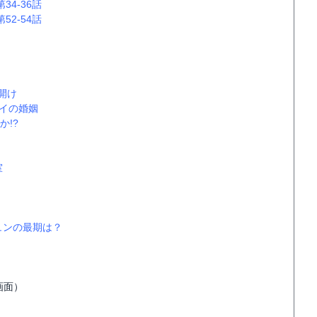
第34-36話
第52-54話
開け
ンイの婚姻
か!?
室
ュンの最期は？
画面）