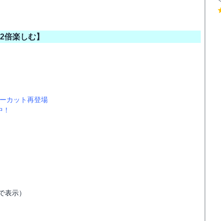
2倍楽しむ】
ノーカット再登場
中！
面で表示）