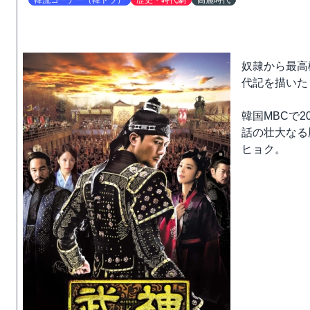
韓流コーナー（韓ドラ）
歴史・時代劇
高麗時代
奴隷から最高
代記を描いた
韓国MBCで2
話の壮大なる
ヒョク。