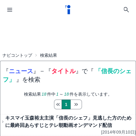
ナビコントップ
検索結果
『
ニュース
』
−
『
タイトル
』で『
「信長のシェ
フ」
』を検索
検索結果
18
件中
1
～
18
件を表示しています。
1
キスマイ玉森裕太主演「信長のシェフ」見逃した方のため
に最終回あらすじとテレ朝動画オンデマンド配信
[2014年09月10日]