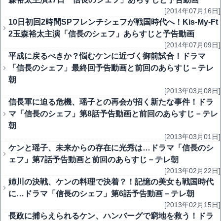
[2014年07月16日]
10日初回2時間SPフレンチシェフが戦国時代へ！Kis-My-Ft
2玉森裕太主演「信長のシェフ」あらすじと予告動画
[2014年07月09日]
平成に戻るべきか？悩むケンに近づく御前試合！ドラマ
「信長のシェフ」最終回予告動画と前回のあらすじ－テレ
朝
[2013年03月08日]
信長軍に迫る危機、瑶子との再会が招く新たな事件！ドラ
マ「信長のシェフ」第8話予告動画と前回のあらすじ－テレ
朝
[2013年03月01日]
ケンと瑶子、未来からの存在に光秀は…ドラマ「信長のシ
ェフ」第7話予告動画と前回のあらすじ－テレ朝
[2013年02月22日]
姉川の決戦、ケンの料理で決着？！記憶の美女も戦国時代
に…ドラマ「信長のシェフ」第6話予告動画－テレ朝
[2013年02月15日]
長政に捕らえられるケン、ハンバーグで窮地を救う！ドラ