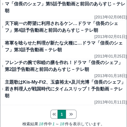
マ「信長のシェフ」第5話予告動画と前回のあらすじ－テレ
朝
[2013年02月08日]
天下統一の野望に利用されるケン…ドラマ「信長のシェ
フ」第4話予告動画と前回のあらすじ－テレ朝
[2013年02月01日]
将軍を唸らせた料理が新たな火種に…ドラマ「信長のシェ
フ」第3話予告動画－テレ朝
[2013年01月25日]
フレンチの腕で和睦の膳を作れ！ドラマ「信長のシェフ」
第2話予告動画と前回のあらすじ－テレ朝
[2013年01月18日]
主題歌はKis-My-Ft2、玉森裕太×及川光博「信長のシェフ」
若き料理人が戦国時代にタイムスリップ！予告動画－テレ
朝
[2013年01月11日]
1
検索結果
18
件中
1
～
18
件を表示しています。