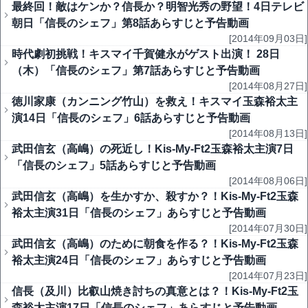
最終回！敵はケンか？信長か？明智光秀の野望！4日テレビ
朝日「信長のシェフ」第8話あらすじと予告動画
[2014年09月03日]
時代劇初挑戦！キスマイ千賀健永がゲスト出演！ 28日
（木）「信長のシェフ」第7話あらすじと予告動画
[2014年08月27日]
徳川家康（カンニング竹山）を救え！キスマイ玉森裕太主
演14日「信長のシェフ」6話あらすじと予告動画
[2014年08月13日]
武田信玄（高嶋）の死近し！Kis-My-Ft2玉森裕太主演7日
「信長のシェフ」5話あらすじと予告動画
[2014年08月06日]
武田信玄（高嶋）を生かすか、殺すか？！Kis-My-Ft2玉森
裕太主演31日「信長のシェフ」あらすじと予告動画
[2014年07月30日]
武田信玄（高嶋）のために朝食を作る？！Kis-My-Ft2玉森
裕太主演24日「信長のシェフ」あらすじと予告動画
[2014年07月23日]
信長（及川）比叡山焼き討ちの真意とは？！Kis-My-Ft2玉
森裕太主演17日「信長のシェフ」あらすじと予告動画