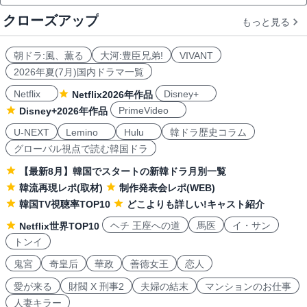
クローズアップ
もっと見る
朝ドラ:風、薫る
大河:豊臣兄弟!
VIVANT
2026年夏(7月)国内ドラマ一覧
Netflix
Disney+
Netflix2026年作品
PrimeVideo
Disney+2026年作品
U-NEXT
Lemino
Hulu
韓ドラ歴史コラム
グローバル視点で読む韓国ドラ
【最新8月】韓国でスタートの新韓ドラ月別一覧
韓流再現レポ(取材)
制作発表会レポ(WEB)
韓国TV視聴率TOP10
どこよりも詳しい!キャスト紹介
ヘチ 王座への道
馬医
イ・サン
Netflix世界TOP10
トンイ
鬼宮
奇皇后
華政
善徳女王
恋人
愛が来る
財閥 X 刑事2
夫婦の結末
マンションのお仕事
人妻キラー