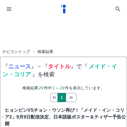
ナビコントップ
検索結果
『
ニュース
』
−
『
タイトル
』で『
メイド・イ
ン・コリア
』を検索
検索結果
29
件中
1
～
29
件を表示しています。
1
ヒョンビンVSチョン・ウソン再び！「メイド・イン・コリ
ア2」9月9日配信決定、日本語版ポスター＆ティザー予告公
開