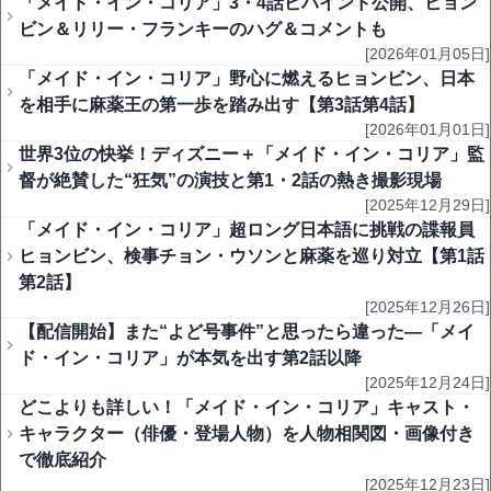
「メイド・イン・コリア」3・4話ビハインド公開、ヒョン
ビン＆リリー・フランキーのハグ＆コメントも
[2026年01月05日]
「メイド・イン・コリア」野心に燃えるヒョンビン、日本
を相手に麻薬王の第一歩を踏み出す【第3話第4話】
[2026年01月01日]
世界3位の快挙！ディズニー＋「メイド・イン・コリア」監
督が絶賛した“狂気”の演技と第1・2話の熱き撮影現場
[2025年12月29日]
「メイド・イン・コリア」超ロング日本語に挑戦の諜報員
ヒョンビン、検事チョン・ウソンと麻薬を巡り対立【第1話
第2話】
[2025年12月26日]
【配信開始】また“よど号事件”と思ったら違った―「メイ
ド・イン・コリア」が本気を出す第2話以降
[2025年12月24日]
どこよりも詳しい！「メイド・イン・コリア」キャスト・
キャラクター（俳優・登場人物）を人物相関図・画像付き
で徹底紹介
[2025年12月23日]