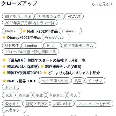
クローズアップ
もっと見る
朝ドラ:風、薫る
大河:豊臣兄弟!
VIVANT
2026年夏(7月)国内ドラマ一覧
Netflix
Disney+
Netflix2026年作品
PrimeVideo
Disney+2026年作品
U-NEXT
Lemino
Hulu
韓ドラ歴史コラム
グローバル視点で読む韓国ドラ
【最新8月】韓国でスタートの新韓ドラ月別一覧
韓流再現レポ(取材)
制作発表会レポ(WEB)
韓国TV視聴率TOP10
どこよりも詳しい!キャスト紹介
ヘチ 王座への道
馬医
イ・サン
Netflix世界TOP10
トンイ
鬼宮
奇皇后
華政
善徳女王
恋人
愛が来る
財閥 X 刑事2
夫婦の結末
マンションのお仕事
人妻キラー