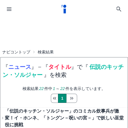
ナビコントップ
検索結果
『
ニュース
』
−
『
タイトル
』で『
伝説のキッチ
ン・ソルジャー
』を検索
検索結果
22
件中
1
～
22
件を表示しています。
1
「伝説のキッチン・ソルジャー」のコミカル炊事兵が激
変！イ・ホンネ、「トングン－呪いの宮－」で妖しい巫堂
役に挑戦