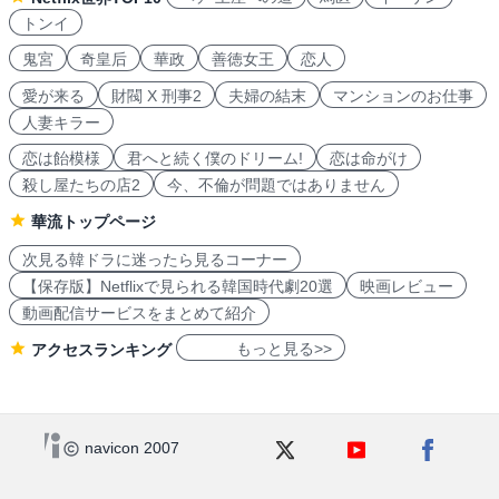
トンイ
鬼宮
奇皇后
華政
善徳女王
恋人
愛が来る
財閥 X 刑事2
夫婦の結末
マンションのお仕事
人妻キラー
恋は飴模様
君へと続く僕のドリーム!
恋は命がけ
殺し屋たちの店2
今、不倫が問題ではありません
華流トップページ
次見る韓ドラに迷ったら見るコーナー
【保存版】Netflixで見られる韓国時代劇20選
映画レビュー
動画配信サービスをまとめて紹介
もっと見る>>
アクセスランキング
navicon 2007