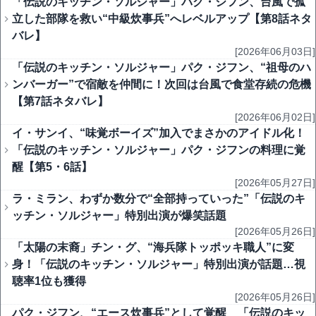
「伝説のキッチン・ソルジャー」パク・ジフン、台風で孤
立した部隊を救い“中級炊事兵”へレベルアップ【第8話ネタ
バレ】
[2026年06月03日]
「伝説のキッチン・ソルジャー」パク・ジフン、“祖母のハ
ンバーガー”で宿敵を仲間に！次回は台風で食堂存続の危機
【第7話ネタバレ】
[2026年06月02日]
イ・サンイ、“味覚ボーイズ”加入でまさかのアイドル化！
「伝説のキッチン・ソルジャー」パク・ジフンの料理に覚
醒【第5・6話】
[2026年05月27日]
ラ・ミラン、わずか数分で“全部持っていった”「伝説のキ
ッチン・ソルジャー」特別出演が爆笑話題
[2026年05月26日]
「太陽の末裔」チン・グ、“海兵隊トッポッキ職人”に変
身！「伝説のキッチン・ソルジャー」特別出演が話題…視
聴率1位も獲得
[2026年05月26日]
パク・ジフン、“エース炊事兵”として覚醒 「伝説のキッ