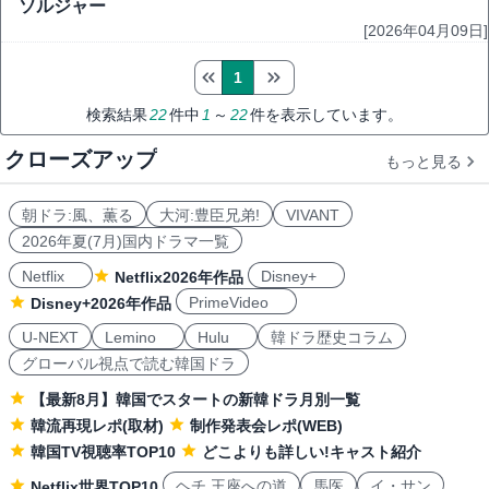
ソルジャー
[2026年04月09日]
1
検索結果
22
件中
1
～
22
件を表示しています。
クローズアップ
もっと見る
朝ドラ:風、薫る
大河:豊臣兄弟!
VIVANT
2026年夏(7月)国内ドラマ一覧
Netflix
Disney+
Netflix2026年作品
PrimeVideo
Disney+2026年作品
U-NEXT
Lemino
Hulu
韓ドラ歴史コラム
グローバル視点で読む韓国ドラ
【最新8月】韓国でスタートの新韓ドラ月別一覧
韓流再現レポ(取材)
制作発表会レポ(WEB)
韓国TV視聴率TOP10
どこよりも詳しい!キャスト紹介
ヘチ 王座への道
馬医
イ・サン
Netflix世界TOP10