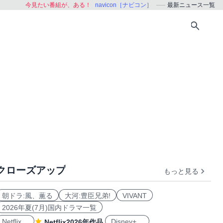
今見たい番組が、ある！
navicon［ナビコン］
最新ニュース一覧
クローズアップ
もっと見る
朝ドラ:風、薫る
大河:豊臣兄弟!
VIVANT
2026年夏(7月)国内ドラマ一覧
Netflix
Disney+
Netflix2026年作品