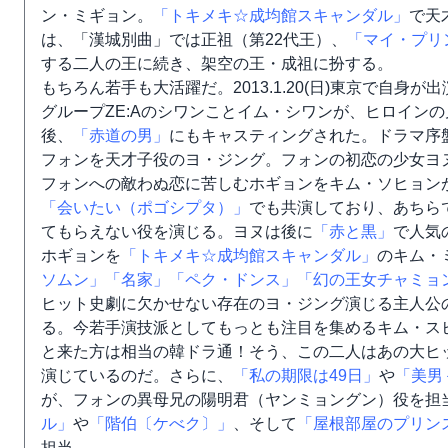
ン・ミギョン。
「トキメキ☆成均館スキャンダル」
で天
は、「漢城別曲」では正祖（第22代王）、
「マイ・プリ
する二人の王に続き、架空の王・成祖に扮する。
もちろん若手も大活躍だ。2013.1.20(日)東京で自身
グループZE:Aのシワンことイム・シワンが、ヒロイン
後、
「赤道の男」
にもキャスティングされた。ドラマ序
フォンを天才子役のヨ・ジング。フォンの初恋の少女ヨ
フォンへの敵わぬ恋に苦しむホギョンをキム・ソヒョンが
「会いたい（ポゴシプタ）」
でも共演しており、あちら
てもらえない役を演じる。ヨヌは後に
「赤と黒」
で人気
ホギョンを
「トキメキ☆成均館スキャンダル」
のキム・
ソムン」
「名家」
「ペク・ドンス」
「幻の王女チャミョ
ヒット史劇に欠かせない存在のヨ・ジング演じる主人公
る。今若手演技派としてもっとも注目を集めるキム・ス
と来た方は相当の韓ドラ通！そう、この二人はあの大ヒ
演じているのだ。さらに、
「私の期限は49日」
や
「美男
が、フォンの異母兄の陽明君（ヤンミョングン）役を担
ル」
や
「階伯〔ケべク〕」
、そして
「屋根部屋のプリン
担当。