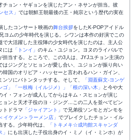
才チョン・ヤギョンを演じたアン・ネサンが担当。彼
ンセス」
では朝鮮王朝最後の王・純宗という歴代の実在
が出演したコンサート映画の
舞台挨拶
をしたK-POPアイドル
の兄ヨムの少年時代を演じる。シワンは本作の好演でこの
盤で大活躍した主役陣の少女時代を演じたのは、主人公
ヌには
「トンイ」
のキム・ユジョン。ヨヌのライバルで
担当する。ところで、この3人は、JYJユチョン主演の
ではジングとソヒョンが愛し合い、ユジョンが振り向い
の韓国のオリビア・ハッセーと言われるハン・ガイン、
ミンソにバトンタッチする。そして、
「淵蓋蘇文-ヨンゲ
ンゴ」
「一枝梅（イルジメ）」
「根の深い木」
と今や大
のイ・フォンが成人してからはキム・スヒョンが演じ
ヒョンと天才子役のヨ・ジング…この二人を並べてピン
ットドラマ
「ジャイアント」
で兄弟役ソンモとガンモを
＜イケメン＞ラーメン店」
でブレイクしたチョン・イル
当する。少年時代は、
「トキメキ☆成均館スキャンダ
ス」
にも出演した子役出身のイ・ミノ（イ・ミンホ）が