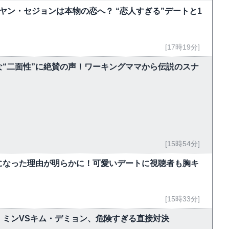
ヤン・セジョンは本物の恋へ？ “恋人すぎる”デートと1
[17時19分]
“二面性”に絶賛の声！ワーキングママから伝説のスナ
[15時54分]
になった理由が明らかに！可愛いデートに視聴者も胸キ
[15時33分]
・ミンVSキム・デミョン、危険すぎる直接対決