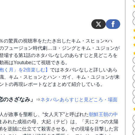
.1％の驚異の視聴率をたたき出したキム・スヒョン×ハ
のフュージョン時代劇…ヨ・ジングとキム・ユジョンが
登場する第1話のネタバレなしのあらすじと見どころを
画はYoutubeにて視聴できる。
抱く月」を2倍楽しむ】
ではネタバレなしと詳しいあら
識、キム・スヒョンとハン・ガイ、キム・ユジョンが来
ントの再現レポートなどまとめて紹介している。
「恋のさざなみ」
⇒
ネタバレあらすじと見どころ・場面
人が政事を壟断し、“女人天下”と呼ばれた
朝鮮王朝の中
まみれた成祖の母、大妃（テビ）は、「天に２つの太陽
弟を逆賊に仕立てて殺害させる。その現場を目撃した宮