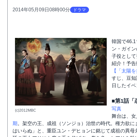
2014年05月09日08時00分
ドラマ
韓国で46
ン・ガイン
子役として
紹介！予告動
【「太陽を
すじ、豆知
日したイベ
■第1話
写真
(c)2012MBC
舞台は、女
期
。架空の王、成祖（ソンジョ）治世の時代。権力欲に
はいらぬ」と、重臣ユン・デヒョンに銘じて成祖の異母