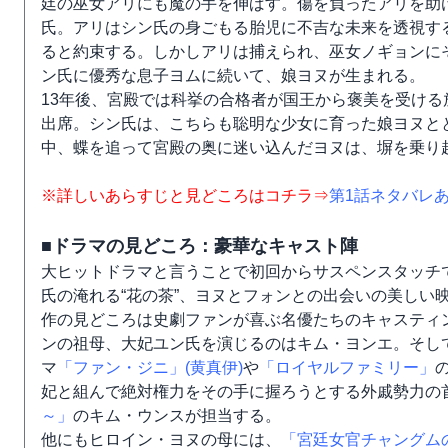
廷の巫女アリにも魔の手を伸ばす。傷を負ったアリを助
氏。アリはシン氏の身ごもる胎児に不吉な未来を透視す
ると約束する。しかしアリは捕えられ、巫女ノギョンに
ン氏に優秀な息子ヨムに続いて、娘ヨヌが生まれる。
13年後、宮殿では科挙の合格者が国王から褒美を受け
出席。シン氏は、こちらも聡明な少女に育った娘ヨヌと
中、蝶を追って宮殿の奥に迷い込んだヨヌは、塀を乗り
※詳しいあらすじと見どころはコチラ⇒
第1話ネタバレ
■ドラマの見どころ：豪華なキャスト陣
大ヒットドラマと言うことで初回からサスペンスタッチ
氏の淹れる“花の茶”、ヨヌとフォンとの出会いの美しい
作の見どころは史劇ファンが喜ぶ名優たちのキャスティ
ンの祖母、大妃ユン氏を演じるのはキム・ヨンエ。そし
マ
「ファン・ジニ」(黄真伊)
や
「ロイヤルファミリー」
妃と組んで絶対権力をその手に握ろうとする外戚勢力の
～」
のキム・ウンスが担当する。
他にもヒロイン・ヨヌの母には、
「宮廷女官チャングム