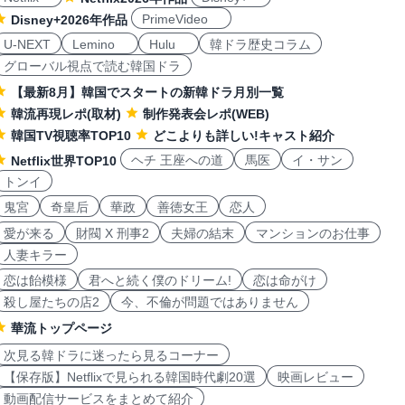
PrimeVideo
Disney+2026年作品
U-NEXT
Lemino
Hulu
韓ドラ歴史コラム
グローバル視点で読む韓国ドラ
【最新8月】韓国でスタートの新韓ドラ月別一覧
韓流再現レポ(取材)
制作発表会レポ(WEB)
韓国TV視聴率TOP10
どこよりも詳しい!キャスト紹介
ヘチ 王座への道
馬医
イ・サン
Netflix世界TOP10
トンイ
鬼宮
奇皇后
華政
善徳女王
恋人
愛が来る
財閥 X 刑事2
夫婦の結末
マンションのお仕事
人妻キラー
恋は飴模様
君へと続く僕のドリーム!
恋は命がけ
殺し屋たちの店2
今、不倫が問題ではありません
華流トップページ
次見る韓ドラに迷ったら見るコーナー
【保存版】Netflixで見られる韓国時代劇20選
映画レビュー
動画配信サービスをまとめて紹介