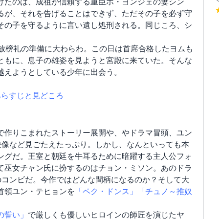
けたのは、成祖が信頼する重臣ホ・ヨンジェの妻シン
るが、それを告げることはできず、ただその子を必ず守
その子を守るように言い遺し処刑される。同じころ、シ
る放榜礼の準備に大わらわ。この日は首席合格したヨムも
ともに、息子の雄姿を見ようと宮殿に来ていた。そんな
越えようとしている少年に出会う。
あらすじと見どころ
で作りこまれたストーリー展開や、やドラマ冒頭、ユン
映像など見ごたえたっぷり。しかし、なんといっても本
ングだ。王室と朝廷を牛耳るために暗躍する主人公フォ
て巫女チャン氏に扮するのはチョン・ミソン。あのドラ
のコンビだ。今作ではどんな間柄になるのか？そして大
首領ユン・テヒョンを
「ペク・ドンス」
「チュノ～推奴
の誓い」
で厳しくも優しいヒロインの師匠を演じたヤ