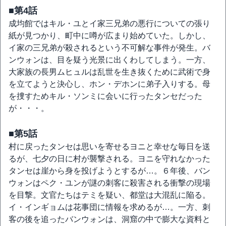
■第4話
成均館ではキル・ユとイ家三兄弟の悪行についての張り
紙が見つかり、町中に噂が広まり始めていた。しかし、
イ家の三兄弟が殺されるという不可解な事件が発生。バ
ンウォンは、目を疑う光景に出くわしてしまう。一方、
大家族の長男ムヒュルは乱世を生き抜くために武術で身
を立てようと決心し、ホン・デホンに弟子入りする。母
を捜すためキル・ソンミに会いに行ったタンセだった
が・・・。
■第5話
村に戻ったタンセは思いを寄せるヨニと幸せな毎日を送
るが、七夕の日に村が襲撃される。ヨニを守れなかった
タンセは崖から身を投げようとするが…。６年後、バン
ウォンはペク・ユンが謎の刺客に殺害される衝撃の現場
を目撃。文官たちはテミを疑い、都堂は大混乱に陥る。
イ・インギョムは花事団に情報を求めるが…。一方、刺
客の後を追ったバンウォンは、洞窟の中で膨大な資料と