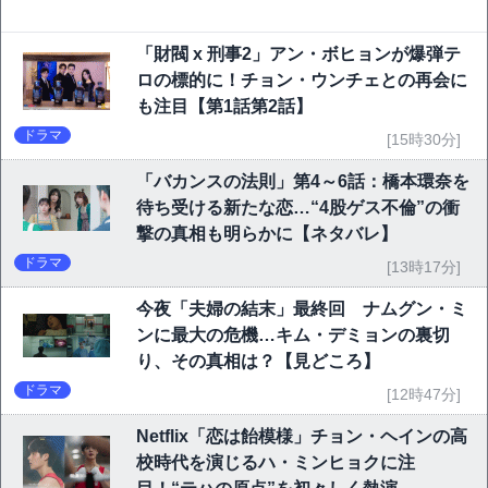
「財閥 x 刑事2」アン・ボヒョンが爆弾テ
ロの標的に！チョン・ウンチェとの再会に
も注目【第1話第2話】
ドラマ
[15時30分]
「バカンスの法則」第4～6話：橋本環奈を
待ち受ける新たな恋…“4股ゲス不倫”の衝
撃の真相も明らかに【ネタバレ】
ドラマ
[13時17分]
今夜「夫婦の結末」最終回 ナムグン・ミ
ンに最大の危機…キム・デミョンの裏切
り、その真相は？【見どころ】
ドラマ
[12時47分]
Netflix「恋は飴模様」チョン・ヘインの高
校時代を演じるハ・ミンヒョクに注