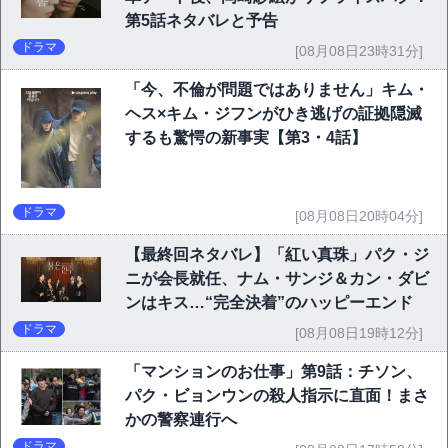
第5話ネタバレと予告
ドラマ
[08月08日23時31分]
「今、不倫が問題ではありません」キム・
ヘス×キム・ジフンがひき逃げの証拠隠滅
するも驚愕の新事実【第3・4話】
ドラマ
[08月08日20時04分]
【最終回ネタバレ】「紅い真珠」パク・ジ
ニが会長就任、ナム・サンジ＆カン・ダビ
ンはキス…“完全決着”のハッピーエンド
ドラマ
[08月08日19時12分]
「マンションのお仕事」第9話：チソン、
パク・ビョンウンの殺人指示に直面！まさ
かの警察連行へ
ドラマ