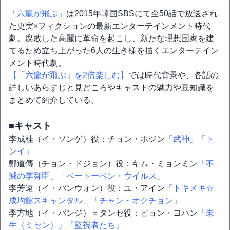
「六龍が飛ぶ」
は2015年韓国SBSにて全50話で放送され
た史実×フィクションの最新エンターテインメント時代
劇。腐敗した高麗に革命を起こし、新たな理想国家を建
てるため立ち上がった6人の生き様を描くエンターテイン
メント時代劇。
【「六龍が飛ぶ」を2倍楽しむ】
では時代背景や、各話の
詳しいあらすじと見どころやキャストの魅力や豆知識を
まとめて紹介している。
■キャスト
李成桂（イ・ソンゲ）役：チョン・ホジン
「武神」
「ト
ンイ」
鄭道傳（チョン・ドジョン）役：キム・ミョンミン
「不
滅の李舜臣」
「ベートーベン・ウイルス」
李芳遠（イ・バンウォン）役：ユ・アイン
「トキメキ☆
成均館スキャンダル」
「チャン・オクチョン」
李方地（イ・バンジ）＝タンセ役：ピョン・ヨハン
「未
生（ミセン）」
『監視者たち』