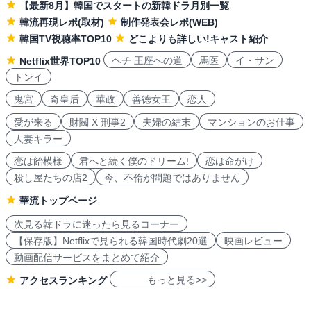
【最新8月】韓国でスタートの新韓ドラ月別一覧
韓流再現レポ(取材)
制作発表会レポ(WEB)
韓国TV視聴率TOP10
どこよりも詳しい!キャスト紹介
ヘチ 王座への道
馬医
イ・サン
Netflix世界TOP10
トンイ
鬼宮
奇皇后
華政
善徳女王
恋人
愛が来る
財閥 X 刑事2
夫婦の結末
マンションのお仕事
人妻キラー
恋は飴模様
君へと続く僕のドリーム!
恋は命がけ
殺し屋たちの店2
今、不倫が問題ではありません
華流トップページ
次見る韓ドラに迷ったら見るコーナー
【保存版】Netflixで見られる韓国時代劇20選
映画レビュー
動画配信サービスをまとめて紹介
もっと見る>>
アクセスランキング