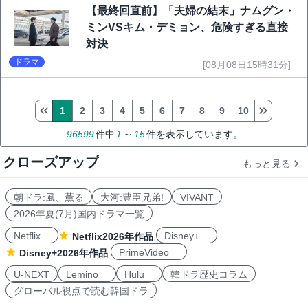
【最終回直前】「夫婦の結末」ナムグン・
ミンVSキム・デミョン、危険すぎる直接
対決
ドラマ
[08月08日15時31分]
1
2
3
4
5
6
7
8
9
10
96599
件中
1
～
15
件を表示しています。
クローズアップ
もっと見る
朝ドラ:風、薫る
大河:豊臣兄弟!
VIVANT
2026年夏(7月)国内ドラマ一覧
Netflix
Disney+
Netflix2026年作品
PrimeVideo
Disney+2026年作品
U-NEXT
Lemino
Hulu
韓ドラ歴史コラム
グローバル視点で読む韓国ドラ