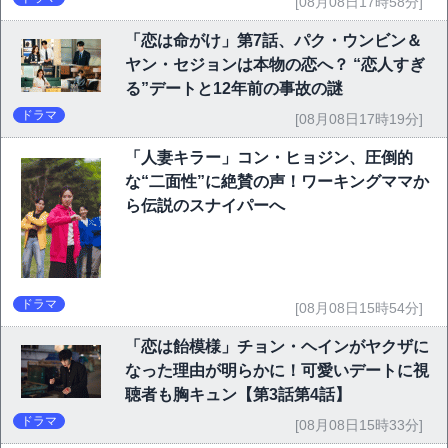
[08月08日17時58分]
「恋は命がけ」第7話、パク・ウンビン＆
ヤン・セジョンは本物の恋へ？ “恋人すぎ
る”デートと12年前の事故の謎
ドラマ
[08月08日17時19分]
「人妻キラー」コン・ヒョジン、圧倒的
な“二面性”に絶賛の声！ワーキングママか
ら伝説のスナイパーへ
ドラマ
[08月08日15時54分]
「恋は飴模様」チョン・ヘインがヤクザに
なった理由が明らかに！可愛いデートに視
聴者も胸キュン【第3話第4話】
ドラマ
[08月08日15時33分]