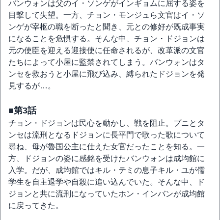
バンウォンは父のイ・ソンゲがインギョムに屈する姿を
目撃して失望。一方、チョン・モンジュら文官はイ・ソ
ンゲが宰枢の職を断ったと聞き、元との修好が既成事実
になることを危惧する。そんな中、チョン・ドジョンは
元の使臣を迎える迎接使に任命されるが、改革派の文官
たちによって小屋に監禁されてしまう。バンウォンはタ
ンセを救おうと小屋に飛び込み、縛られたドジョンを発
見するが…。
■第3話
チョン・ドジョンは民心を動かし、戦を阻止。プニとタ
ンセは流刑となるドジョンに長平門で歌った歌について
尋ね、母が魯国公主に仕えた女官だったことを知る。一
方、ドジョンの姿に感銘を受けたバンウォンは成均館に
入学。だが、成均館ではキル・テミの息子キル・ユが儒
学生を自主退学や自殺に追い込んでいた。そんな中、ド
ジョンと共に流刑になっていたホン・インバンが成均館
に戻ってきた。