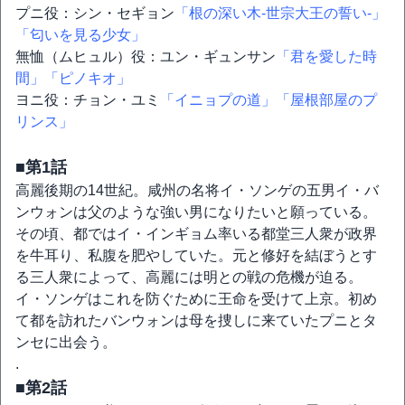
プニ役：シン・セギョン
「根の深い木-世宗大王の誓い-」
「匂いを見る少女」
無恤（ムヒュル）役：ユン・ギュンサン
「君を愛した時
間」
「ピノキオ」
ヨニ役：チョン・ユミ
「イニョプの道」
「屋根部屋のプ
リンス」
■第1話
高麗後期の14世紀。咸州の名将イ・ソンゲの五男イ・バ
ンウォンは父のような強い男になりたいと願っている。
その頃、都ではイ・インギョム率いる都堂三人衆が政界
を牛耳り、私腹を肥やしていた。元と修好を結ぼうとす
る三人衆によって、高麗には明との戦の危機が迫る。
イ・ソンゲはこれを防ぐために王命を受けて上京。初め
て都を訪れたバンウォンは母を捜しに来ていたプニとタ
ンセに出会う。
.
■第2話