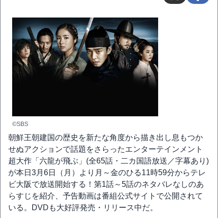
©SBS
朝鮮王朝建国の歴史を新たな角度から描き出し息もつか
せぬアクションで話題をさらったエンターテインメント
超大作「六龍が飛ぶ」(全65話・二カ国語放送／字幕あり)
が本日3月6日（月）より月～金のひる11時59分からテレ
ビ大阪で放送開始する！第1話～5話のネタバレなしのあ
らすじを紹介、予告動画は番組公式サイトで公開されて
いる。DVDも大好評発売・リリース中だ。