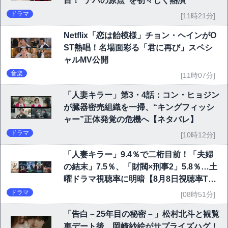
目！“テハの原点”を初々しく熱演
ドラマ
[11時21分]
Netflix「恋は飴模様」チョン・ヘインがO
ST熱唱！名場面彩る「君に再び」スペシ
ャルMV公開
音楽
[11時07分]
「人妻キラー」第3・4話：コン・ヒョジン
が臓器密売組織を一掃、“キングフィッシ
ャー”正体発覚の危機へ【ネタバレ】
ドラマ
[10時12分]
「人妻キラー」9.4％で二桁目前！「夫婦
の結末」7.5％、「財閥×刑事2」5.8％…土
曜ドラマ視聴率に明暗【8月8日視聴率TO
P10】
ドラマ
[08時51分]
「告白－25年目の秘密－」松村北斗と観覧
車デート後、岡崎紗絵がサプライズハグ！