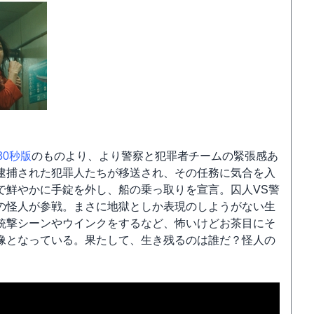
30秒版
のものより、より警察と犯罪者チームの緊張感あ
逮捕された犯罪人たちが移送され、その任務に気合を入
で鮮やかに手錠を外し、船の乗っ取りを宣言。囚人VS警
の怪人が参戦。まさに地獄としか表現のしようがない生
銃撃シーンやウインクをするなど、怖いけどお茶目にそ
像となっている。果たして、生き残るのは誰だ？怪人の