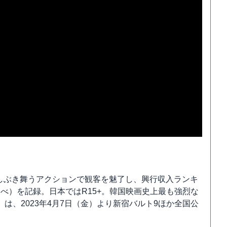
しぶき舞うアクションで観客を魅了し、興行収入ランキ
 MOJO調べ）を記録。日本ではR15+。韓国映画史上最も強烈な
は、2023年4月7日（金）より新宿バルト9ほか全国公