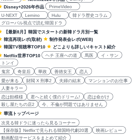
PrimeVideo
Disney+2026年作品
U-NEXT
Lemino
Hulu
韓ドラ歴史コラム
グローバル視点で読む韓国ドラ
【最新8月】韓国でスタートの新韓ドラ月別一覧
韓流再現レポ(取材)
制作発表会レポ(WEB)
韓国TV視聴率TOP10
どこよりも詳しい!キャスト紹介
ヘチ 王座への道
馬医
イ・サン
Netflix世界TOP10
トンイ
鬼宮
奇皇后
華政
善徳女王
恋人
愛が来る
財閥 X 刑事2
夫婦の結末
マンションのお仕事
人妻キラー
恋は飴模様
君へと続く僕のドリーム!
恋は命がけ
殺し屋たちの店2
今、不倫が問題ではありません
華流トップページ
次見る韓ドラに迷ったら見るコーナー
【保存版】Netflixで見られる韓国時代劇20選
映画レビュー
動画配信サービスをまとめて紹介