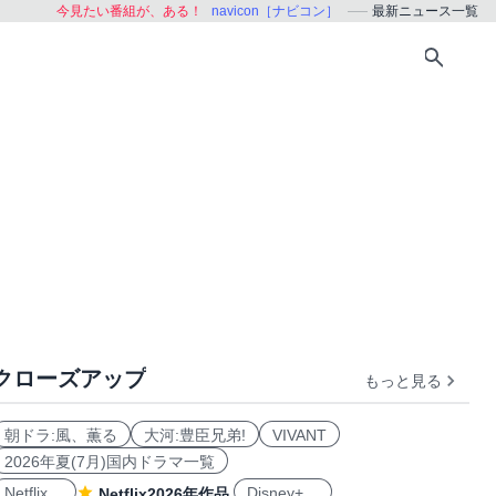
今見たい番組が、ある！
navicon［ナビコン］
最新ニュース一覧
クローズアップ
もっと見る
朝ドラ:風、薫る
大河:豊臣兄弟!
VIVANT
2026年夏(7月)国内ドラマ一覧
Netflix
Disney+
Netflix2026年作品