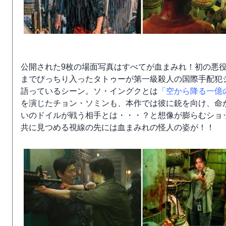
公開された9枚の場面写真はすべてが血まみれ！初の悪
までびっちり入ったタトゥーが第一級殺人の国際手配犯
語っているシーン。ソ・イングクとは
「空から降る一億
を演じたチョン・ソミンも、本作では彼に銃を向け、命
いのドイルが戦う相手とは・・・？と想像が膨らむショ
共に見つめる視線の先には血まみれの怪人の姿が！！