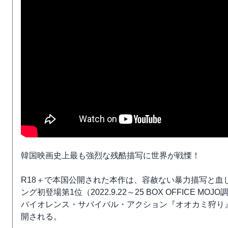
韓国映画史上最も強烈な残酷描写に世界が戦慄！
R18＋で本国公開された本作は、容赦ない暴力描写と血
ング初登場第1位（2022.9.22～25 BOX OFFICE
バイオレンス・サバイバル・アクション『オオカミ狩り』
開される。