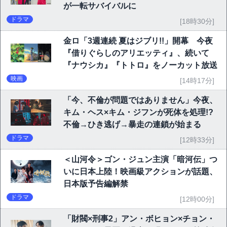
が一転サバイバルに
ドラマ
[18時30分]
金ロ「3週連続 夏はジブリ!!」開幕 今夜
『借りぐらしのアリエッティ』、続いて
『ナウシカ』『トトロ』をノーカット放送
映画
[14時17分]
「今、不倫が問題ではありません」今夜、
キム・ヘス×キム・ジフンが死体を処理!?
不倫→ひき逃げ→暴走の連鎖が始まる
ドラマ
[12時33分]
＜山河令＞ゴン・ジュン主演「暗河伝」つ
いに日本上陸！映画級アクションが話題、
日本版予告編解禁
ドラマ
[12時00分]
「財閥×刑事2」アン・ボヒョン×チョン・