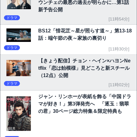
ウンチェの最悪の過去が明らかに…第1話
新予告公開
ドラマ
[11時54分]
BS12「惜花芷～星が照らす道～」第13-18
話：端午節の夜～家族の裏切り
ドラマ
[11時30分]
【きょう配信】チョン・ヘイン×ハヨンNe
tflix「恋は飴模様」見どころと新スチール
（12点）公開
ドラマ
[11時02分]
ジャン・リンホーが表紙を飾る「中国ドラ
マが好き！」第3弾発売へ 「逐玉：翡翠
の君」30ページ総力特集＆限定特典も