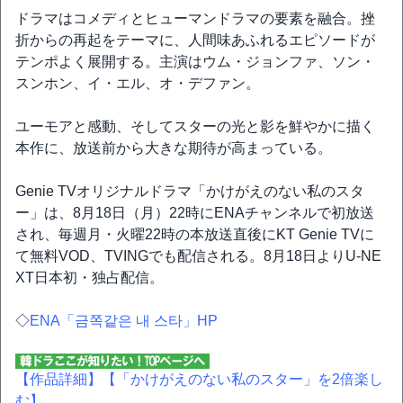
ドラマはコメディとヒューマンドラマの要素を融合。挫
折からの再起をテーマに、人間味あふれるエピソードが
テンポよく展開する。主演はウム・ジョンファ、ソン・
スンホン、イ・エル、オ・デファン。
ユーモアと感動、そしてスターの光と影を鮮やかに描く
本作に、放送前から大きな期待が高まっている。
Genie TVオリジナルドラマ「かけがえのない私のスタ
ー」は、8月18日（月）22時にENAチャンネルで初放送
され、毎週月・火曜22時の本放送直後にKT Genie TVに
て無料VOD、TVINGでも配信される。8月18日よりU-NE
XT日本初・独占配信。
◇
ENA「금쪽같은 내 스타」HP
【作品詳細】
【「かけがえのない私のスター」を2倍楽し
む】