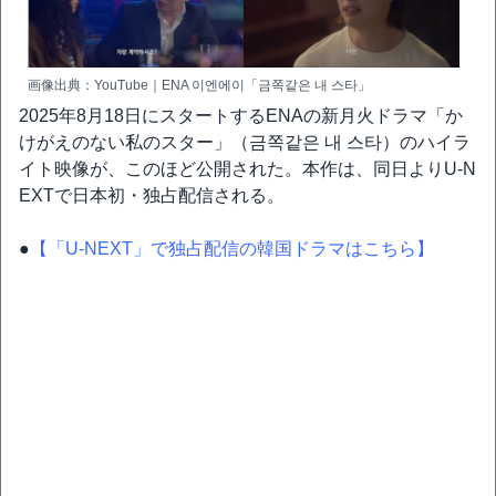
画像出典：YouTube｜ENA 이엔에이「금쪽같은 내 스타」
2025年8月18日にスタートするENAの新月火ドラマ「か
けがえのない私のスター」（금쪽같은 내 스타）のハイラ
イト映像が、このほど公開された。本作は、同日よりU-N
EXTで日本初・独占配信される。
●
【「U-NEXT」で独占配信の韓国ドラマはこちら】