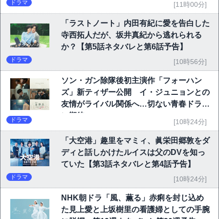
ドラマ
[11時00分]
「ラストノート」内田有紀に愛を告白した
寺西拓人だが、坂井真紀から逃れられる
か？【第5話ネタバレと第6話予告】
ドラマ
[10時56分]
ソン・ガン除隊後初主演作「フォーハン
ズ」新ティザー公開 イ・ジュニョンとの
友情がライバル関係へ…切ない青春ドラマ
に期待
ドラマ
[10時24分]
「大空港」趣里をマミィ、眞栄田郷敦をダ
ディと話しかけたルイスは父のDVを知っ
ていた【第3話ネタバレと第4話予告】
ドラマ
[10時24分]
NHK朝ドラ「風、薫る」赤痢を封じ込め
た見上愛と上坂樹里の看護婦としての手腕