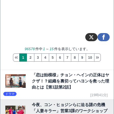
96578
件中
1
～
15
件を表示しています。
1
2
3
4
5
6
7
8
9
10
「恋は飴模様」チョン・ヘインの正体はヤ
クザ！？組織を裏切ってハヨンを救った理
由とは【第1話第2話】
ドラマ
[19時41分]
今夜、コン・ヒョジンらに迫る謎の危機
「人妻キラー」営業3課のワークショップ