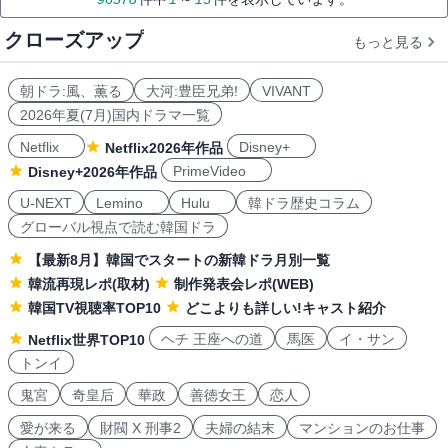
クローズアップ
もっと見る
朝ドラ:風、薫る
大河:豊臣兄弟!
VIVANT
2026年夏(7月)国内ドラマ一覧
Netflix
Disney+
Netflix2026年作品
PrimeVideo
Disney+2026年作品
U-NEXT
Lemino
Hulu
韓ドラ歴史コラム
グローバル視点で読む韓国ドラ
【最新8月】韓国でスタートの新韓ドラ月別一覧
韓流再現レポ(取材)
制作発表会レポ(WEB)
韓国TV視聴率TOP10
どこよりも詳しい!キャスト紹介
ヘチ 王座への道
馬医
イ・サン
Netflix世界TOP10
トンイ
鬼宮
奇皇后
華政
善徳女王
恋人
愛が来る
財閥 X 刑事2
夫婦の結末
マンションのお仕事