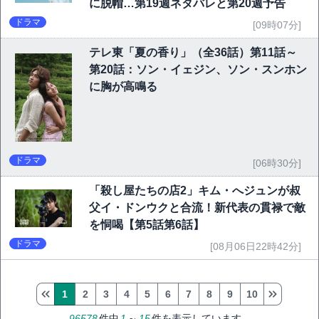
に脱帽…第19週ネタバレと第20週予告
ドラマ
[09時07分]
テレ東「夏の香り」（全36話）第11話～
第20話：ソン・イェジン、ソン・スンホン
に胸が高鳴る
ドラマ
[06時30分]
「殺し屋たちの店2」キム・へジュンが叔
父イ・ドンウクと合流！新代表の貫禄で敵
を恫喝【第5話第6話】
ドラマ
[08月06日22時42分]
1
2
3
4
5
6
7
8
9
10
96578
件中
1
～
15
件を表示しています。