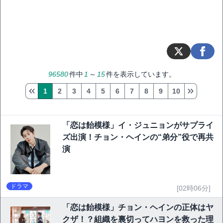
96580
件中
1
～
15
件を表示しています。
1
2
3
4
5
6
7
8
9
10
「恋は飴模様」イ・ジュニョンがサプライ
ズ出演！チョン・ヘインの“弟分”役で再共
演
ドラマ
[02時06分]
「恋は飴模様」チョン・ヘインの正体はヤ
クザ！？組織を裏切ってハヨンを救った理