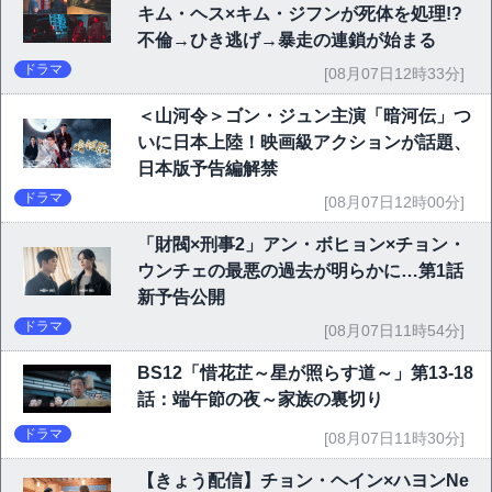
キム・ヘス×キム・ジフンが死体を処理!?
不倫→ひき逃げ→暴走の連鎖が始まる
ドラマ
[08月07日12時33分]
＜山河令＞ゴン・ジュン主演「暗河伝」つ
いに日本上陸！映画級アクションが話題、
日本版予告編解禁
ドラマ
[08月07日12時00分]
「財閥×刑事2」アン・ボヒョン×チョン・
ウンチェの最悪の過去が明らかに…第1話
新予告公開
ドラマ
[08月07日11時54分]
BS12「惜花芷～星が照らす道～」第13-18
話：端午節の夜～家族の裏切り
ドラマ
[08月07日11時30分]
【きょう配信】チョン・ヘイン×ハヨンNe