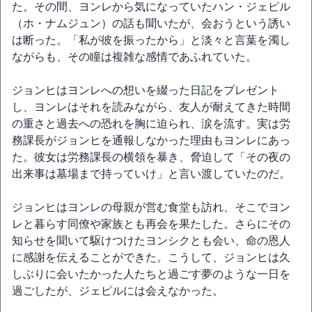
た。その間、ヨンレから気になっていたハン・ジェピル
（ホ・ナムジュン）の話も聞いたが、会おうという誘い
は断った。「私が彼を振ったから」と淡々と言葉を濁し
ながらも、その瞳は複雑な感情であふれていた。
ジョンヒはヨンレへの想いを綴った日記をプレゼント
し、ヨンレはそれを読みながら、友人が耐えてきた時間
の重さと過去への恐れを胸に迫られ、涙を流す。実は労
務課長がジョンヒを通報しなかった理由もヨンレにあっ
た。彼女は労務課長の横領を暴き、脅迫して「その夜の
出来事は墓場まで持っていけ」と言い渡していたのだ。
ジョンヒはヨンレの母親が営む食堂も訪れ、そこでヨン
レと暮らす同僚や家族とも再会を果たした。さらにその
知らせを聞いて駆けつけたヨンシクとも会い、命の恩人
に感謝を伝えることができた。こうして、ジョンヒは久
しぶりに会いたかった人たちと過ごす夢のような一日を
過ごしたが、ジェピルには会えなかった。