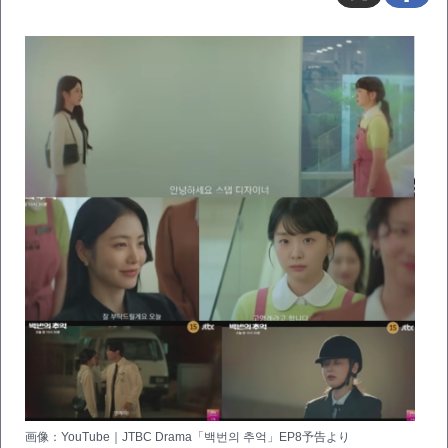
画像：YouTube｜JTBC Drama「백번의 추억」EP8予告より