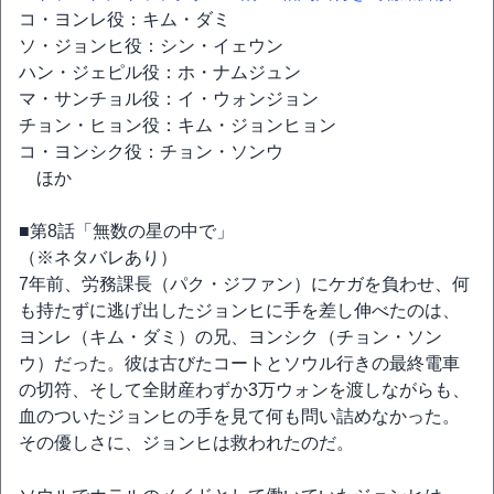
コ・ヨンレ役：キム・ダミ
ソ・ジョンヒ役：シン・イェウン
ハン・ジェピル役：ホ・ナムジュン
マ・サンチョル役：イ・ウォンジョン
チョン・ヒョン役：キム・ジョンヒョン
コ・ヨンシク役：チョン・ソンウ
ほか
■第8話「無数の星の中で」
（※ネタバレあり）
7年前、労務課長（パク・ジファン）にケガを負わせ、何
も持たずに逃げ出したジョンヒに手を差し伸べたのは、
ヨンレ（キム・ダミ）の兄、ヨンシク（チョン・ソン
ウ）だった。彼は古びたコートとソウル行きの最終電車
の切符、そして全財産わずか3万ウォンを渡しながらも、
血のついたジョンヒの手を見て何も問い詰めなかった。
その優しさに、ジョンヒは救われたのだ。