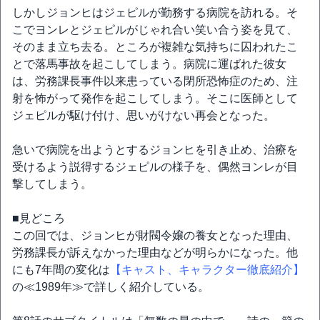
しかしジョンヒはジェピルが勤務する病院を訪れる。そ
こでヨンレとジェピルがじゃれ合い笑い合う姿を見て、
そのまま立ち去る。ところが複雑な気持ちに囚われたこ
とで落馬事故を起こしてしまう。病院に運ばれた彼女
は、労務課長事件以来患っている閉所恐怖症のため、注
射を怖がって発作を起こしてしまう。そこに医師として
ジェピルが駆け付け、思いがけない再会となった。
急いで病院を出ようとするジョンヒを引き止め、治療を
受けるよう説得するジェピルの様子を、偶然ヨンレが目
撃してしまう。
■見どころ
この回では、ジョンヒが財閥令嬢の養女となった理由、
労務課長が訴えなかった理由などが明らかになった。他
にも7年間の変化は
【キャスト、キャラクター徹底紹介】
の≪1989年≫で詳しく紹介している。