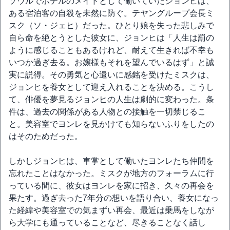
ソウルでホテルのメイドとして働いていたジョンヒは、
ある宿泊客の自殺を未然に防ぐ。テヤングループ会長ミ
スク（ソ・ジェヒ）だった。ひとり娘を失った悲しみで
自ら命を絶とうとした彼女に、ジョンヒは「人生は罰の
ように感じることもあるけれど、耐えて生きれば不幸も
いつか過ぎ去る。お嬢様もそれを望んでいるはず」と誠
実に説得。その勇気と心遣いに感銘を受けたミスクは、
ジョンヒを養女として迎え入れることを決める。こうし
て、俳優を夢見るジョンヒの人生は劇的に変わった。条
件は、過去の関係がある人物との接触を一切禁じるこ
と。美容室でヨンレを見かけても知らないふりをしたの
はそのためだった。
しかしジョンヒは、車掌として働いたヨンレたち仲間を
忘れたことはなかった。ミスクが地方のフォーラムに行
っている間に、彼女はヨンレを家に招き、久々の再会を
果たす。過ぎ去った7年分の想いを語り合い、養女になっ
た経緯や美容室での気まずい再会、最近は乗馬をしなが
ら大学にも通っていることなど、尽きることなく話し