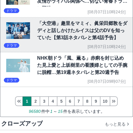
友情がライバル関係へ…切ない青春ドラマ
に期待
ドラマ
[08月07日10時24分]
「大空港」趣里をマミィ、眞栄田郷敦をダ
ディと話しかけたルイスは父のDVを知っ
ていた【第3話ネタバレと第4話予告】
ドラマ
[08月07日10時24分]
NHK朝ドラ「風、薫る」赤痢を封じ込め
た見上愛と上坂樹里の看護婦としての手腕
に脱帽…第19週ネタバレと第20週予告
ドラマ
[08月07日09時07分]
1
2
3
4
5
6
7
8
9
10
96580
件中
1
～
15
件を表示しています。
クローズアップ
もっと見る