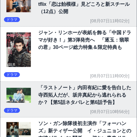
tflix「恋は飴模様」見どころと新スチール
（12点）公開
ドラマ
[08月07日11時02分]
ジャン・リンホーが表紙を飾る「中国ドラ
マが好き！」第3弾発売へ 「逐玉：翡翠
の君」30ページ総力特集＆限定特典も
ドラマ
[08月07日11時00分]
「ラストノート」内田有紀に愛を告白した
寺西拓人だが、坂井真紀から逃れられる
か？【第5話ネタバレと第6話予告】
ドラマ
[08月07日10時56分]
ソン・ガン除隊後初主演作「フォーハン
ズ」新ティザー公開 イ・ジュニョンとの