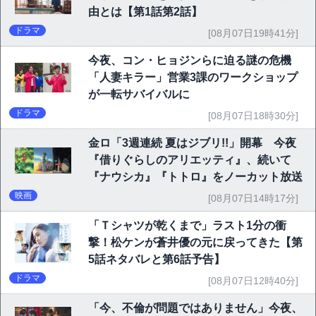
由とは【第1話第2話】
ドラマ
[08月07日19時41分]
今夜、コン・ヒョジンらに迫る謎の危機
「人妻キラー」営業3課のワークショップ
が一転サバイバルに
ドラマ
[08月07日18時30分]
金ロ「3週連続 夏はジブリ!!」開幕 今夜
『借りぐらしのアリエッティ』、続いて
『ナウシカ』『トトロ』をノーカット放送
映画
[08月07日14時17分]
「Ｔシャツが乾くまで」ラスト1分の衝
撃！松ケンが蒼井優の元に戻ってきた【第
5話ネタバレと第6話予告】
ドラマ
[08月07日12時40分]
「今、不倫が問題ではありません」今夜、