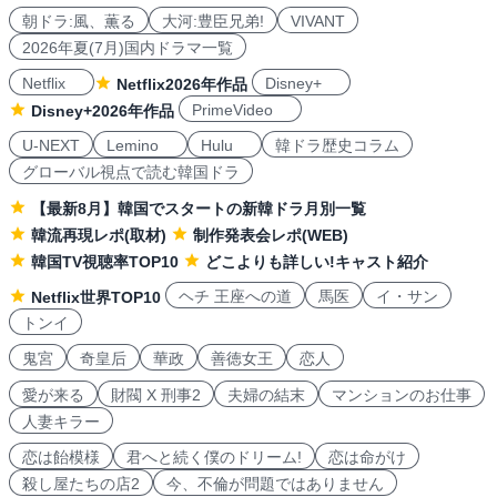
朝ドラ:風、薫る
大河:豊臣兄弟!
VIVANT
2026年夏(7月)国内ドラマ一覧
Netflix
Disney+
Netflix2026年作品
PrimeVideo
Disney+2026年作品
U-NEXT
Lemino
Hulu
韓ドラ歴史コラム
グローバル視点で読む韓国ドラ
【最新8月】韓国でスタートの新韓ドラ月別一覧
韓流再現レポ(取材)
制作発表会レポ(WEB)
韓国TV視聴率TOP10
どこよりも詳しい!キャスト紹介
ヘチ 王座への道
馬医
イ・サン
Netflix世界TOP10
トンイ
鬼宮
奇皇后
華政
善徳女王
恋人
愛が来る
財閥 X 刑事2
夫婦の結末
マンションのお仕事
人妻キラー
恋は飴模様
君へと続く僕のドリーム!
恋は命がけ
殺し屋たちの店2
今、不倫が問題ではありません