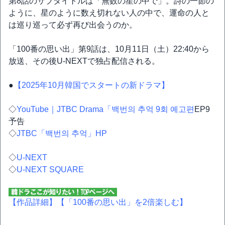
第8話のサブタイトルは「無数の星の中で」。詩の一節の
ように、星のように数え切れない人の中で、運命の人と
は巡り巡って必ず再び出会うのか。
「100番の思い出」第9話は、10月11日（土）22:40から
放送、その後U-NEXTで独占配信される。
●
【2025年10月韓国でスタートの新ドラマ】
◇
YouTube｜JTBC Drama「백번의 추억 9회 예고편
EP9
予告
◇
JTBC「백번의 추억」HP
◇
U-NEXT
◇
U-NEXT SQUARE
【作品詳細】
【「100番の思い出」を2倍楽しむ】