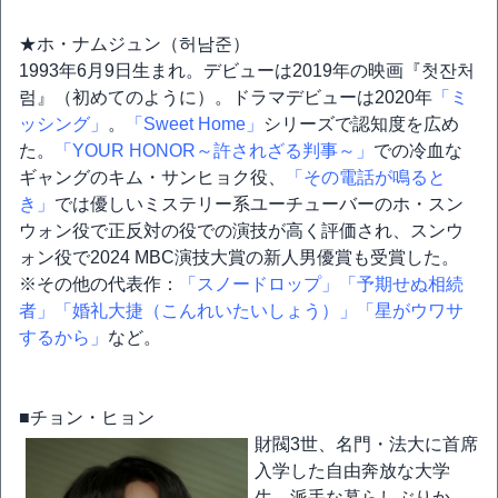
★ホ・ナムジュン（허남준）
1993年6月9日生まれ。デビューは2019年の映画『첫잔처
럼』（初めてのように）。ドラマデビューは2020年
「ミ
ッシング」
。
「Sweet Home」
シリーズで認知度を広め
た。
「YOUR HONOR～許されざる判事～」
での冷血な
ギャングのキム・サンヒョク役、
「その電話が鳴ると
き」
では優しいミステリー系ユーチューバーのホ・スン
ウォン役で正反対の役での演技が高く評価され、スンウ
ォン役で2024 MBC演技大賞の新人男優賞も受賞した。
※その他の代表作：
「スノードロップ」
「予期せぬ相続
者」
「婚礼大捷（こんれいたいしょう）」
「星がウワサ
するから」
など。
■チョン・ヒョン
財閥3世、名門・法大に首席
入学した自由奔放な大学
生。派手な暮らしぶりか