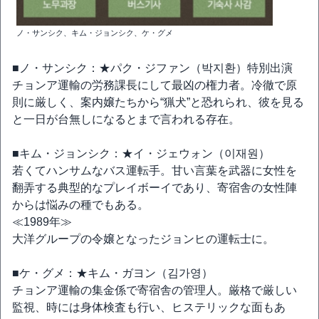
ノ・サンシク、キム・ジョンシク、ケ・グメ
■ノ・サンシク：★パク・ジファン（박지환）特別出演
チョンア運輸の労務課長にして最凶の権力者。冷徹で原
則に厳しく、案内嬢たちから“猟犬”と恐れられ、彼を見る
と一日が台無しになるとまで言われる存在。
■キム・ジョンシク：★イ・ジェウォン（이재원）
若くてハンサムなバス運転手。甘い言葉を武器に女性を
翻弄する典型的なプレイボーイであり、寄宿舎の女性陣
からは悩みの種でもある。
≪1989年≫
大洋グループの令嬢となったジョンヒの運転士に。
■ケ・グメ：★キム・ガヨン（김가영）
チョンア運輸の集金係で寄宿舎の管理人。厳格で厳しい
監視、時には身体検査も行い、ヒステリックな面もあ