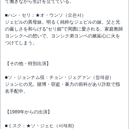
て働きながら生計を立てている。
■ハン・セリ：★オ・ウンソ（오은서）
ジェピルの異母妹。明るく純粋なジェピルの妹。父と兄
の厳しさを和らげる“セリ姫”で周囲に愛される。家庭教師
ヨンシクへの想いで、ヨンシク弟ヨンベの嫉妬心に火を
つけてしまう。
【その他・特別出演】
■ソ・ジョンナム役：チョン・ジェグァン（정재광）
ジョンヒの兄。賭博・窃盗・暴力の前科があり詐欺で指
名手配中。
【1989年からの出演】
■ミスク：★ソ・ジェヒ（서재희)