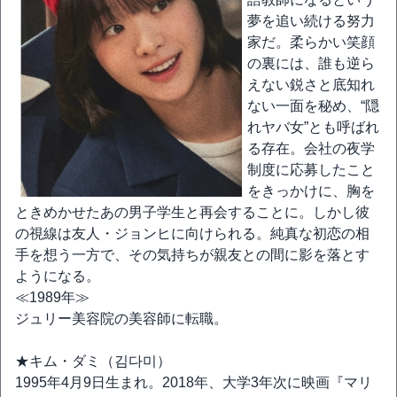
夢を追い続ける努力
家だ。柔らかい笑顔
の裏には、誰も逆ら
えない鋭さと底知れ
ない一面を秘め、“隠
れヤバ女”とも呼ばれ
る存在。会社の夜学
制度に応募したこと
をきっかけに、胸を
ときめかせたあの男子学生と再会することに。しかし彼
の視線は友人・ジョンヒに向けられる。純真な初恋の相
手を想う一方で、その気持ちが親友との間に影を落とす
ようになる。
≪1989年≫
ジュリー美容院の美容師に転職。
★キム・ダミ（김다미）
1995年4月9日生まれ。2018年、大学3年次に映画『マリ