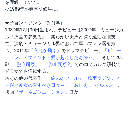
を理解していく。
≪1989年≫判事研修生に。
★チョン・ソンウ（전성우）
1987年12月30日生まれ。デビューは2007年、ミュージカ
ル『火星で夢見る』。柔らかい美声と深く繊細な演技
で、演劇・ミュージカル界において厚いファン層を持
つ。2015年
「六龍が飛ぶ」
でドラマデビュー。
「ビュー
ティフル・マインド～愛が起こした奇跡～」
、そして201
9年
「熱血司祭」
、
「熱血司祭2」
でのコミカルな演技で
ドラマでも活躍する。
※その他の代表作：
「終末のフール」
「検事ラプソディ
～僕と彼女の愛すべき日々～」
「おしえて! イルスン」
、
映画
『ザ・ネゴシエーション』
ほか。