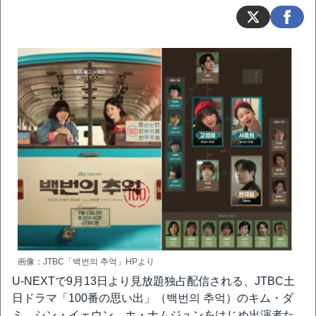
画像：JTBC「백번의 추억」HPより
U-NEXTで9月13日より見放題独占配信される、JTBC土
日ドラマ「100番の思い出」（백번의 추억）のキム・ダ
ミ、シン・イェウン、ホ・ナムジュンをはじめ出演者た