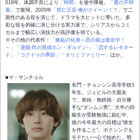
018年、体調不良により
「時間」
を途中降板。
「愛の不時
着」
で復帰。2020年
「哲仁王后 俺がクイーン！？」
で二
面性のある役を演じて、ドラマを大ヒットに導いた。多
彩な役を的確に演じ分ける実力派で、シリアスからコミ
カルまで幅広い演技力が高評価を得ている。
※その他の代表作：
「嫉妬の化身～恋の嵐は接近中！
～」
「逆賊-民の英雄ホン・ギルドン-」
「恋するレモネー
ド」
「コクドゥの季節」
「タリミファミリー」
ほか。
■マ・サンチョル
名門・チョンシン高等学校3
年生。ジェピルの大親友
で、単純・無鉄砲・自分勝
手な“ダンムジ男”。大半の同
級生が受験勉強に励む中、
彼の今年最大の目標は“彼女
を作ること”。ボクシングも
モテたい一心で始めた。明