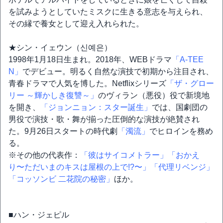
を試みようとしていたミスクに生きる意志を与えられ、
その縁で養女として迎え入れられた。
★シン・イェウン（신예은）
1998年1月18日生まれ。2018年、WEBドラマ
「A-TEE
N」
でデビュー。明るく自然な演技で初期から注目され、
青春ドラマで人気を博した。Netflixシリーズ
「ザ・グロー
リー ～輝かしき復讐～」
のヴィラン（悪役）役で新境地
を開き、
「ジョンニョン：スター誕生」
では、国劇団の
男役で演技・歌・舞が揃った圧倒的な演技が絶賛され
た。9月26日スタートの時代劇
「濁流」
でヒロインを務め
る。
※その他の代表作：
「彼はサイコメトラー」
「おかえ
り〜ただいまのキスは屋根の上で!?〜」
「代理リベンジ」
「コッソンビ 二花院の秘密」
ほか。
■ハン・ジェピル