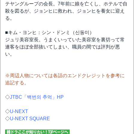
テヤングループの会長。7年前に娘を亡くし、ホテルで自
殺を図るが、ジョンヒに救われ、ジョンヒを養女に迎え
る。
■キム・ヨンヒ：シン・ドンミ（신동미）
ジュリ美容室長。うまくいっていた美容室を裏切って常
連客をほぼ全部抜いてしまい、職員の間では評判が悪
い。
※周辺人物については各話のエンドクレジットを参考に
追記する。
◇
JTBC「백번의 추억」HP
◇
U-NEXT
◇
U-NEXT SQUARE