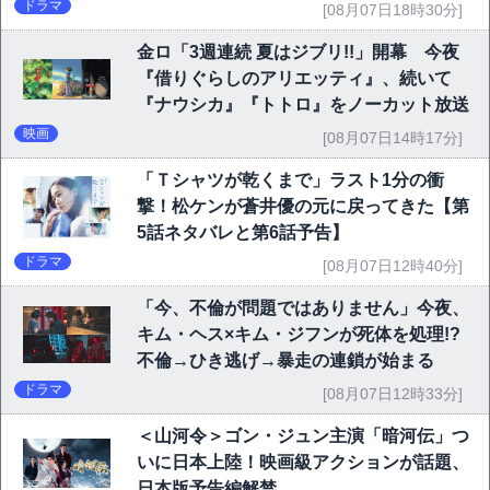
ドラマ
[08月07日18時30分]
金ロ「3週連続 夏はジブリ!!」開幕 今夜
『借りぐらしのアリエッティ』、続いて
『ナウシカ』『トトロ』をノーカット放送
映画
[08月07日14時17分]
「Ｔシャツが乾くまで」ラスト1分の衝
撃！松ケンが蒼井優の元に戻ってきた【第
5話ネタバレと第6話予告】
ドラマ
[08月07日12時40分]
「今、不倫が問題ではありません」今夜、
キム・ヘス×キム・ジフンが死体を処理!?
不倫→ひき逃げ→暴走の連鎖が始まる
ドラマ
[08月07日12時33分]
＜山河令＞ゴン・ジュン主演「暗河伝」つ
いに日本上陸！映画級アクションが話題、
日本版予告編解禁