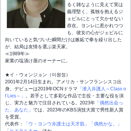
るく雑なように見えて実は
義理堅く、孤独を抱えるジ
ェピルにとって欠かせない
存在。ヨンレに惹かれつつ
も、彼女の心がジェピルに
向いていると気づいた瞬間だけは嫉妬で拳を繰り出した
が、結局は友情を選ぶ楽天家。
≪1989年≫
家業の塩漬け屋のオーナーに。
★イ・ウォンジョン（이원정）
2001年2月14日生まれ。アメリカ・サンフランシスコ出
身。デビューは2019年OCNドラマ
「潜入弁護人～Class o
f Lies～」
。若手として多彩な作品で主役・主要な役を演
じ、実力と魅力で注目されている。2023年
「偶然出会っ
た、あなた」
では、2023年のKBS演技大賞で男性新人賞
を受賞。
代表作：
「ウ・ヨンウ弁護士は天才肌」
「偶然かな。」
「ヒエラルキー」
ほか。