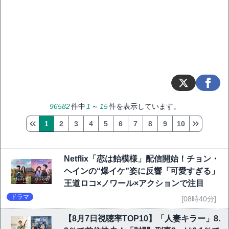
96582
件中
1
～
15
件を表示しています。
1
2
3
4
5
6
7
8
9
10
Netflix「恋は飴模様」配信開始！チョン・
ヘインの“爆イケ”姿に反響「可愛すぎる」
王道ロコ×ノワール×アクションで注目
ドラマ
[08時40分]
【8月7日視聴率TOP10】「人妻キラー」8.