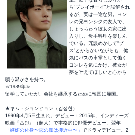
ら“プレイボーイ”と誤解され
るが、実は一途な男。ヨン
レの兄ヨンシクの友人で、
しょっちゅう彼女の家に出
入りし、母手料理を楽しん
でいる。冗談めかして“ブ
ス”とからかいながらも、健
気にバスの車掌として働く
ヨンレを気にかけ、彼女が
夢を叶えてほしいと心から
願う温かさを持つ。
≪1989年≫
留学していたが、会社を継承するために韓国に帰国。
★キム・ジョンヒョン（김정현）
1990年4月5日生まれ。デビュー：2015年、インディーズ
映画『초인』（超人）で本格的に俳優デビュー。翌年
「嫉妬の化身〜恋の嵐は接近中〜」
でドラマデビュー。2