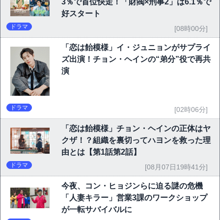
3％で首位快走！「財閥×刑事2」は6.1％で
好スタート
ドラマ
[08時00分]
「恋は飴模様」イ・ジュニョンがサプライ
ズ出演！チョン・ヘインの“弟分”役で再共
演
ドラマ
[02時06分]
「恋は飴模様」チョン・ヘインの正体はヤ
クザ！？組織を裏切ってハヨンを救った理
由とは【第1話第2話】
ドラマ
[08月07日19時41分]
今夜、コン・ヒョジンらに迫る謎の危機
「人妻キラー」営業3課のワークショップ
が一転サバイバルに