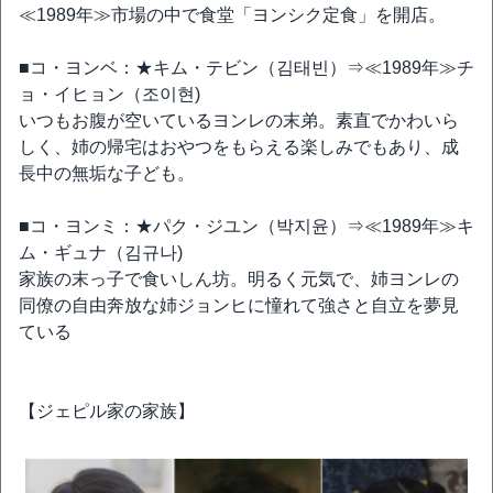
≪1989年≫市場の中で食堂「ヨンシク定食」を開店。
■コ・ヨンベ：★キム・テビン（김태빈）⇒≪1989年≫チ
ョ・イヒョン（조이현)
いつもお腹が空いているヨンレの末弟。素直でかわいら
しく、姉の帰宅はおやつをもらえる楽しみでもあり、成
長中の無垢な子ども。
■コ・ヨンミ：★パク・ジユン（박지윤）⇒≪1989年≫キ
ム・ギュナ（김규나)
家族の末っ子で食いしん坊。明るく元気で、姉ヨンレの
同僚の自由奔放な姉ジョンヒに憧れて強さと自立を夢見
ている
【ジェピル家の家族】