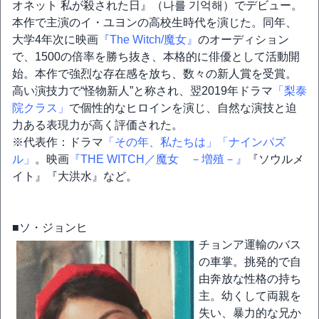
オネット 私が殺された日』（나를 기억해）でデビュー。
本作で主演のイ・ユヨンの高校生時代を演じた。同年、
大学4年次に映画
『The Witch/魔女』
のオーディション
で、1500の倍率を勝ち抜き、本格的に俳優として活動開
始。本作で強烈な存在感を放ち、数々の新人賞を受賞。
高い演技力で“怪物新人”と称され、翌2019年ドラマ
「梨泰
院クラス」
で個性的なヒロインを演じ、自然な演技と迫
力ある表現力が高く評価された。
※代表作：ドラマ
「その年、私たちは」
「ナインパズ
ル」
。映画
『THE WITCH／魔女 －増殖－』
『ソウルメ
イト』『大洪水』など。
■ソ・ジョンヒ
チョンア運輸のバス
の車掌。挑発的で自
由奔放な性格の持ち
主。幼くして両親を
失い、暴力的な兄か