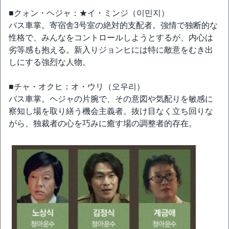
■クォン・ヘジャ：★イ・ミンジ（이민지）
バス車掌。寄宿舎3号室の絶対的支配者。強情で独断的な
性格で、みんなをコントロールしようとするが、内心は
劣等感も抱える。新入りジョンヒには特に敵意をむき出
しにする強烈な人物。
■チャ・オクヒ：オ・ウリ（오우리）
バス車掌。ヘジャの片腕で、その意図や気配りを敏感に
察知し場を取り繕う機会主義者。抜け目なく立ち回りな
がら、独裁者の心を巧みに癒す場の調整者的存在。