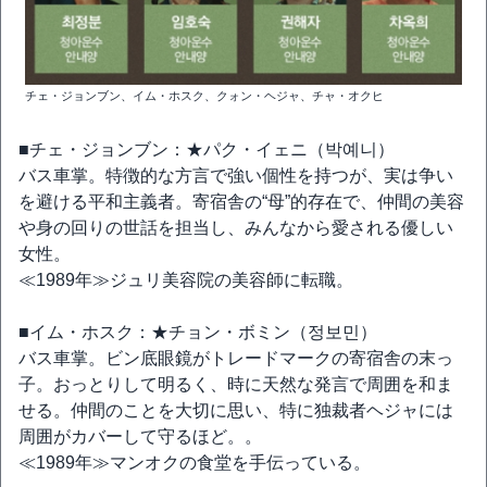
チェ・ジョンブン、イム・ホスク、クォン・ヘジャ、チャ・オクヒ
■チェ・ジョンブン：★パク・イェニ（박예니）
バス車掌。特徴的な方言で強い個性を持つが、実は争い
を避ける平和主義者。寄宿舎の“母”的存在で、仲間の美容
や身の回りの世話を担当し、みんなから愛される優しい
女性。
≪1989年≫ジュリ美容院の美容師に転職。
■イム・ホスク：★チョン・ボミン（정보민）
バス車掌。ビン底眼鏡がトレードマークの寄宿舎の末っ
子。おっとりして明るく、時に天然な発言で周囲を和ま
せる。仲間のことを大切に思い、特に独裁者ヘジャには
周囲がカバーして守るほど。。
≪1989年≫マンオクの食堂を手伝っている。