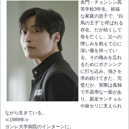
名門・チョンシン高
等学校3年生。裕福
な家庭の息子で、“白
馬の王子”と呼ばれる
存在。だが幼くして
母を亡くし、父への
憎しみを抱えて心に
深い傷を持ってい
る。その痛みを忘れ
るためにボクシング
に打ち込み、強さを
求め続けてきた。完
璧だが、実際は孤独
で不器用な一面があ
り、親友サンチョル
や妹セリに支えられ
ながら生きている。
≪1989年≫
ヨンレ大学病院のインターンに。