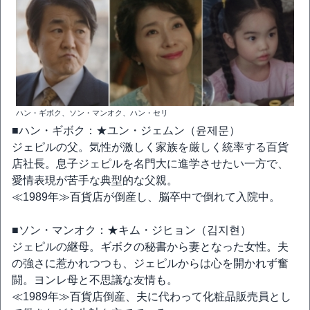
ハン・ギボク、ソン・マンオク、ハン・セリ
■ハン・ギボク：★ユン・ジェムン（윤제문）
ジェピルの父。気性が激しく家族を厳しく統率する百貨
店社長。息子ジェピルを名門大に進学させたい一方で、
愛情表現が苦手な典型的な父親。
≪1989年≫百貨店が倒産し、脳卒中で倒れて入院中。
■ソン・マンオク：★キム・ジヒョン（김지현）
ジェピルの継母。ギボクの秘書から妻となった女性。夫
の強さに惹かれつつも、ジェピルからは心を開かれず奮
闘。ヨンレ母と不思議な友情も。
≪1989年≫百貨店倒産、夫に代わって化粧品販売員とし