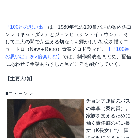
「100番の思い出」
は、1980年代の100番バスの案内係ヨ
ンレ（キム・ダミ）とジョンヒ（シン・イェウン）、そ
して二人の間で芽生える切なくも輝かしい初恋を描くニ
ュートロ（New＋Retro）青春メロドラマだ。
【「100番
の思い出」を2倍楽しむ】
では、制作発表会まとめ、配信
にあわせて全話あらすじと見どころを紹介していく。
【主要人物】
■コ・ヨンレ
チョンア運輸のバス
の車掌（案内員）。
家族を支えるために
働く責任感の強い長
女（K長女）で、国
語教師になるという