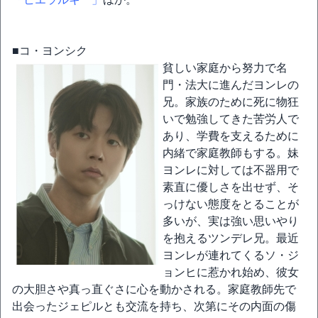
■コ・ヨンシク
貧しい家庭から努力で名
門・法大に進んだヨンレの
兄。家族のために死に物狂
いで勉強してきた苦労人で
あり、学費を支えるために
内緒で家庭教師もする。妹
ヨンレに対しては不器用で
素直に優しさを出せず、そ
っけない態度をとることが
多いが、実は強い思いやり
を抱えるツンデレ兄。最近
ヨンレが連れてくるソ・ジ
ョンヒに惹かれ始め、彼女
の大胆さや真っ直ぐさに心を動かされる。家庭教師先で
出会ったジェピルとも交流を持ち、次第にその内面の傷