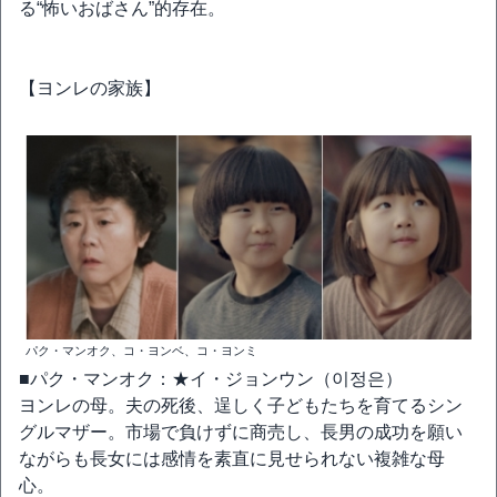
る“怖いおばさん”的存在。
【ヨンレの家族】
パク・マンオク、コ・ヨンベ、コ・ヨンミ
■パク・マンオク：★イ・ジョンウン（이정은）
ヨンレの母。夫の死後、逞しく子どもたちを育てるシン
グルマザー。市場で負けずに商売し、長男の成功を願い
ながらも長女には感情を素直に見せられない複雑な母
心。