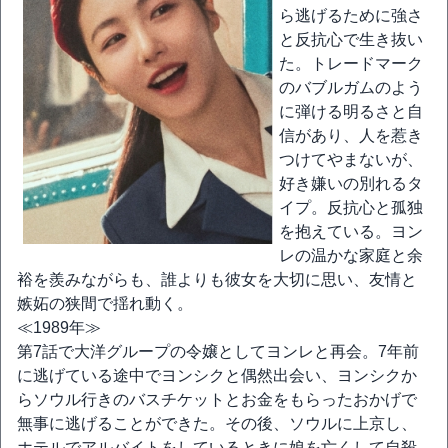
ら逃げるために強さ
と反抗心で生き抜い
た。トレードマーク
のバブルガムのよう
に弾ける明るさと自
信があり、人を惹き
つけてやまないが、
好き嫌いの別れるタ
イプ。反抗心と孤独
を抱えている。ヨン
レの温かな家庭と余
裕を羨みながらも、誰よりも彼女を大切に思い、友情と
嫉妬の狭間で揺れ動く。
≪1989年≫
第7話で大洋グループの令嬢としてヨンレと再会。7年前
に逃げている途中でヨンシクと偶然出会い、ヨンシクか
らソウル行きのバスチケットとお金をもらったおかげで
無事に逃げることができた。その後、ソウルに上京し、
ホテルでアルバイトをしているときに娘を亡くして自殺