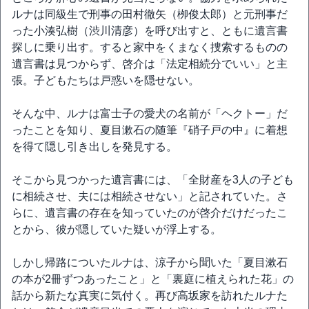
ルナは同級生で刑事の田村徹矢（栁俊太郎）と元刑事だ
った小湊弘樹（渋川清彦）を呼び出すと、ともに遺言書
探しに乗り出す。すると家中をくまなく捜索するものの
遺言書は見つからず、啓介は「法定相続分でいい」と主
張。子どもたちは戸惑いを隠せない。
そんな中、ルナは富士子の愛犬の名前が「ヘクトー」だ
ったことを知り、夏目漱石の随筆『硝子戸の中』に着想
を得て隠し引き出しを発見する。
そこから見つかった遺言書には、「全財産を3人の子ども
に相続させ、夫には相続させない」と記されていた。さ
らに、遺言書の存在を知っていたのが啓介だけだったこ
とから、彼が隠していた疑いが浮上する。
しかし帰路についたルナは、涼子から聞いた「夏目漱石
の本が2冊ずつあったこと」と「裏庭に植えられた花」の
話から新たな真実に気付く。再び高坂家を訪れたルナた