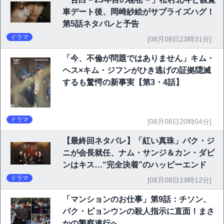
車デート後、岡崎紗絵がサプライズハグ！
第5話ネタバレと予告
ドラマ
[08月08日23時31分]
「今、不倫が問題ではありません」キム・
ヘス×キム・ジフンがひき逃げの証拠隠滅
するも驚愕の新事実【第3・4話】
ドラマ
[08月08日20時04分]
【最終回ネタバレ】「紅い真珠」パク・ジ
ニが会長就任、ナム・サンジ＆カン・ダビ
ンはキス…“完全決着”のハッピーエンド
ドラマ
[08月08日19時12分]
「マンションのお仕事」第9話：チソン、
パク・ビョンウンの殺人指示に直面！まさ
かの警察連行へ