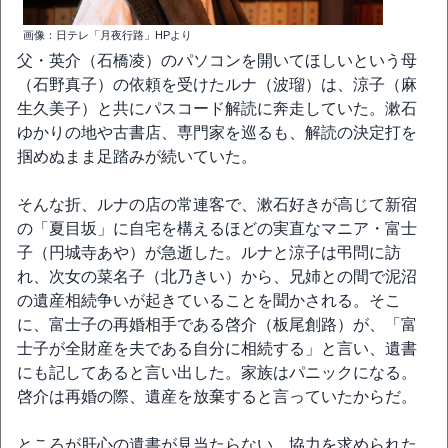
画像：日テレ「月夜行路」HPより
父・英介（石橋凌）のパソコンを開いてほしいという母
（石野真子）の依頼を受けたルナ（波瑠）は、涼子（麻
生久美子）と共にパスコード解読に奔走していた。漱石
ゆかりの地や古書店、専門家を巡るも、解読の決定打を
掴めぬまま足踏みが続いていた。
そんな折、ルナの店の常連客で、漱石好きが高じて新宿
の「夏目坂」に自宅を構えるほどの実直なマニア・富士
子（円城寺あや）が急逝した。ルナと涼子は弔問に訪
れ、次女の菜名子（北乃きい）から、兄姉との間で泥沼
の遺産相続争いが起きていることを聞かされる。そこ
に、富士子の再婚相手である啓介（板尾創路）が、「富
士子が全財産を夫である自分に相続する」と言い、遺書
にも記してあると言い出した。家族はパニックになる。
啓介は再婚の際、遺産を放棄すると言っていたからだ。
ところが肝心の遺書が見当たらない。協力を求められた