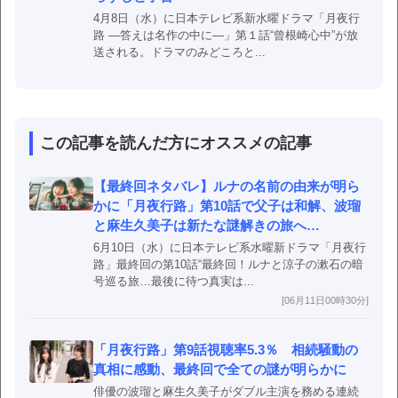
4月8日（水）に日本テレビ系新水曜ドラマ「月夜行
路 ―答えは名作の中に―」第１話“曾根崎心中”が放
送される。ドラマのみどころと...
この記事を読んだ方にオススメの記事
【最終回ネタバレ】ルナの名前の由来が明ら
かに「月夜行路」第10話で父子は和解、波瑠
と麻生久美子は新たな謎解きの旅へ…
6月10日（水）に日本テレビ系水曜新ドラマ「月夜行
路」最終回の第10話“最終回！ルナと涼子の漱石の暗
号巡る旅…最後に待つ真実は...
[06月11日00時30分]
「月夜行路」第9話視聴率5.3％ 相続騒動の
真相に感動、最終回で全ての謎が明らかに
俳優の波瑠と麻生久美子がダブル主演を務める連続