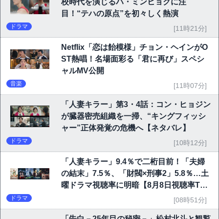
校時代を演じるハ・ミンヒョクに注
目！“テハの原点”を初々しく熱演
ドラマ
[11時21分]
Netflix「恋は飴模様」チョン・ヘインがO
ST熱唱！名場面彩る「君に再び」スペシ
ャルMV公開
音楽
[11時07分]
「人妻キラー」第3・4話：コン・ヒョジン
が臓器密売組織を一掃、“キングフィッシ
ャー”正体発覚の危機へ【ネタバレ】
ドラマ
[10時12分]
「人妻キラー」9.4％で二桁目前！「夫婦
の結末」7.5％、「財閥×刑事2」5.8％…土
曜ドラマ視聴率に明暗【8月8日視聴率TO
P10】
ドラマ
[08時51分]
「告白－25年目の秘密－」松村北斗と観覧