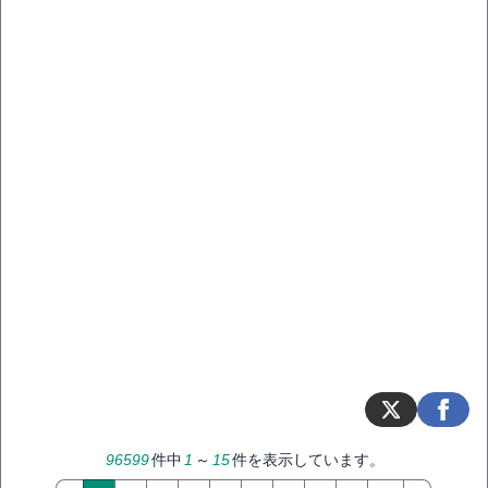
96599
件中
1
～
15
件を表示しています。