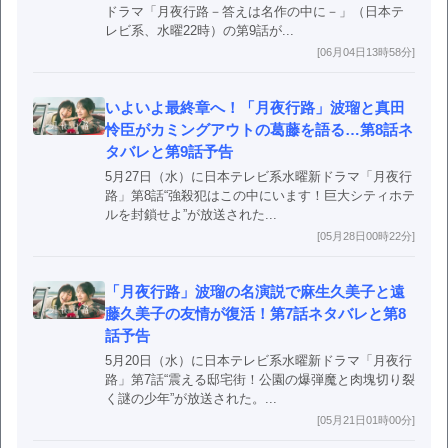
ドラマ「月夜行路－答えは名作の中に－」（日本テ
レビ系、水曜22時）の第9話が...
[06月04日13時58分]
いよいよ最終章へ！「月夜行路」波瑠と真田
怜臣がカミングアウトの葛藤を語る…第8話ネ
タバレと第9話予告
5月27日（水）に日本テレビ系水曜新ドラマ「月夜行
路」第8話“強殺犯はこの中にいます！巨大シティホテ
ルを封鎖せよ”が放送された...
[05月28日00時22分]
「月夜行路」波瑠の名演説で麻生久美子と遠
藤久美子の友情が復活！第7話ネタバレと第8
話予告
5月20日（水）に日本テレビ系水曜新ドラマ「月夜行
路」第7話“震える邸宅街！公園の爆弾魔と肉塊切り裂
く謎の少年”が放送された。...
[05月21日01時00分]