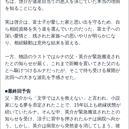
ちは、啓介が遺産目当ての悪人を演じていた本当の理由
を知ることになる。
実は啓介は、富士子が愛した家と思い出を守るため、自
ら相続資格を失う道を選んでいたのだった。富士子への
深い愛情と、残された家族への思いやりが明らかにな
り、相続騒動は意外な結末を迎える。
一方、物語のラストではルナの父・英介が緊急搬送され
たとの知らせが届く。これまで距離を置いてきた父のも
とへ駆けつけるルナだったが、そこで待ち受ける展開が
次回への大きな波乱を予感させた。
■最終回予告
父・英介から「文学では人を救えない」と言われ、小説
家になる夢を否定されたことで、15年以上も絶縁状態が
続いていたルナ。そんな中、英介が緊急搬送されたとの
知らせを受け、涼子に背中を押されたルナは病院へ向か
う。しかし、英介は病室から突然姿を消してしまう。彼