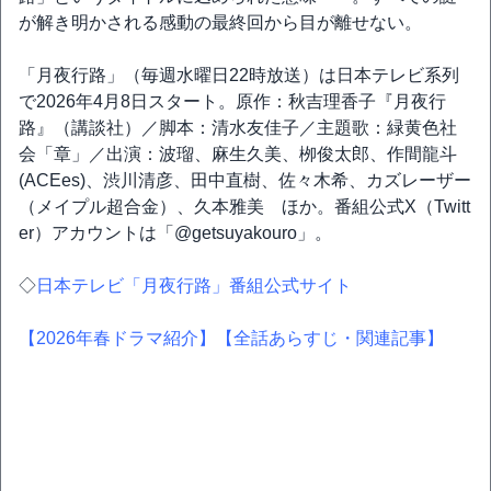
が解き明かされる感動の最終回から目が離せない。
「月夜行路」（毎週水曜日22時放送）は日本テレビ系列
で2026年4月8日スタート。原作：秋吉理香子『月夜行
路』（講談社）／脚本：清水友佳子／主題歌：緑黄色社
会「章」／出演：波瑠、麻生久美、栁俊太郎、作間龍斗
(ACEes)、渋川清彦、田中直樹、佐々木希、カズレーザー
（メイプル超合金）、久本雅美 ほか。番組公式X（Twitt
er）アカウントは「@getsuyakouro」。
◇
日本テレビ「月夜行路」番組公式サイト
【2026年春ドラマ紹介】
【全話あらすじ・関連記事】