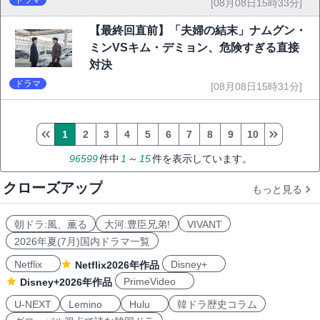
ドラマ
[08月08日15時33分]
【最終回直前】「夫婦の結末」ナムグン・
ミンVSキム・デミョン、危険すぎる直接
対決
ドラマ
[08月08日15時31分]
1
2
3
4
5
6
7
8
9
10
96599
件中
1
～
15
件を表示しています。
クローズアップ
もっと見る
朝ドラ:風、薫る
大河:豊臣兄弟!
VIVANT
2026年夏(7月)国内ドラマ一覧
Netflix
Disney+
Netflix2026年作品
PrimeVideo
Disney+2026年作品
U-NEXT
Lemino
Hulu
韓ドラ歴史コラム