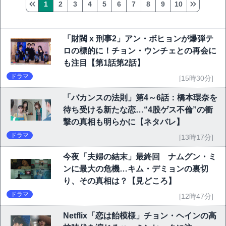
1
2
3
4
5
6
7
8
9
10
「財閥 x 刑事2」アン・ボヒョンが爆弾テ
ロの標的に！チョン・ウンチェとの再会に
も注目【第1話第2話】
ドラマ
[15時30分]
「バカンスの法則」第4～6話：橋本環奈を
待ち受ける新たな恋…“4股ゲス不倫”の衝
撃の真相も明らかに【ネタバレ】
ドラマ
[13時17分]
今夜「夫婦の結末」最終回 ナムグン・ミ
ンに最大の危機…キム・デミョンの裏切
り、その真相は？【見どころ】
ドラマ
[12時47分]
Netflix「恋は飴模様」チョン・ヘインの高