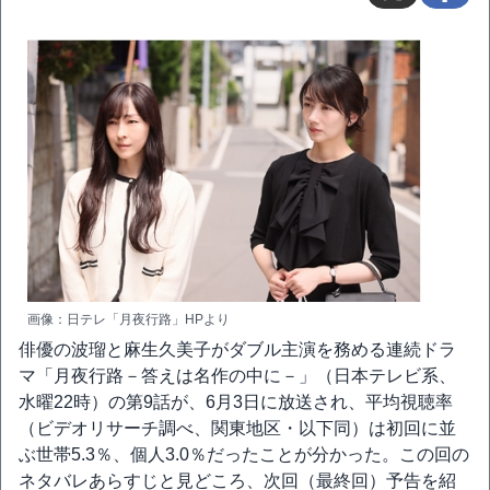
画像：日テレ「月夜行路」HPより
俳優の波瑠と麻生久美子がダブル主演を務める連続ドラ
マ「月夜行路－答えは名作の中に－」（日本テレビ系、
水曜22時）の第9話が、6月3日に放送され、平均視聴率
（ビデオリサーチ調べ、関東地区・以下同）は初回に並
ぶ世帯5.3％、個人3.0％だったことが分かった。この回の
ネタバレあらすじと見どころ、次回（最終回）予告を紹