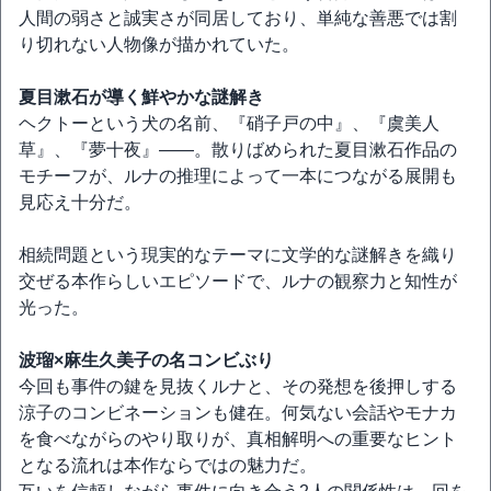
人間の弱さと誠実さが同居しており、単純な善悪では割
り切れない人物像が描かれていた。
夏目漱石が導く鮮やかな謎解き
ヘクトーという犬の名前、『硝子戸の中』、『虞美人
草』、『夢十夜』――。散りばめられた夏目漱石作品の
モチーフが、ルナの推理によって一本につながる展開も
見応え十分だ。
相続問題という現実的なテーマに文学的な謎解きを織り
交ぜる本作らしいエピソードで、ルナの観察力と知性が
光った。
波瑠×麻生久美子の名コンビぶり
今回も事件の鍵を見抜くルナと、その発想を後押しする
涼子のコンビネーションも健在。何気ない会話やモナカ
を食べながらのやり取りが、真相解明への重要なヒント
となる流れは本作ならではの魅力だ。