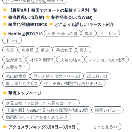
グローバル視点で読む韓国ドラ
【最新8月】韓国でスタートの新韓ドラ月別一覧
韓流再現レポ(取材)
制作発表会レポ(WEB)
韓国TV視聴率TOP10
どこよりも詳しい!キャスト紹介
ヘチ 王座への道
馬医
イ・サン
Netflix世界TOP10
トンイ
鬼宮
奇皇后
華政
善徳女王
恋人
愛が来る
財閥 X 刑事2
夫婦の結末
マンションのお仕事
人妻キラー
恋は飴模様
君へと続く僕のドリーム!
恋は命がけ
殺し屋たちの店2
今、不倫が問題ではありません
華流トップページ
次見る韓ドラに迷ったら見るコーナー
【保存版】Netflixで見られる韓国時代劇20選
映画レビュー
動画配信サービスをまとめて紹介
もっと見る>>
アクセスランキング8月8日～8月9日