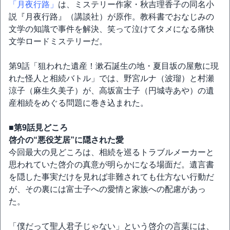
「月夜行路」
は、ミステリー作家・秋吉理香子の同名小
説『月夜行路』（講談社）が原作。教科書でおなじみの
文学の知識で事件を解決、笑って泣けてタメになる痛快
文学ロードミステリーだ。
第9話「狙われた遺産！漱石誕生の地・夏目坂の屋敷に現
れた怪人と相続バトル」では、野宮ルナ（波瑠）と村瀬
涼子（麻生久美子）が、高坂富士子（円城寺あや）の遺
産相続をめぐる問題に巻き込まれた。
■第9話見どころ
啓介の“悪役芝居”に隠された愛
今回最大の見どころは、相続を巡るトラブルメーカーと
思われていた啓介の真意が明らかになる場面だ。遺言書
を隠した事実だけを見れば非難されても仕方ない行動だ
が、その裏には富士子への愛情と家族への配慮があっ
た。
「僕だって聖人君子じゃない」という啓介の言葉には、