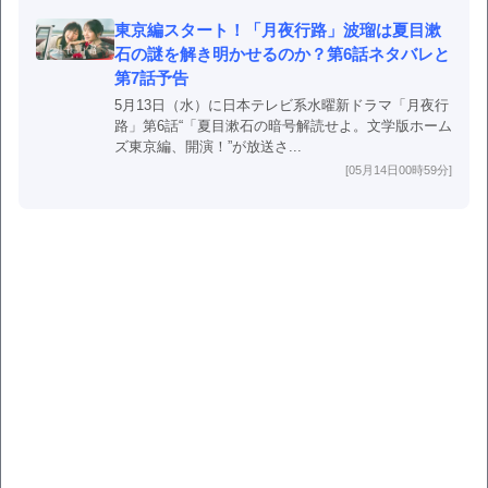
東京編スタート！「月夜行路」波瑠は夏目漱
石の謎を解き明かせるのか？第6話ネタバレと
第7話予告
5月13日（水）に日本テレビ系水曜新ドラマ「月夜行
路」第6話“「夏目漱石の暗号解読せよ。文学版ホーム
ズ東京編、開演！”が放送さ...
[05月14日00時59分]