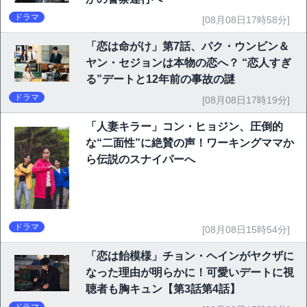
ドラマ
[08月08日17時58分]
「恋は命がけ」第7話、パク・ウンビン＆
ヤン・セジョンは本物の恋へ？ “恋人すぎ
る”デートと12年前の事故の謎
ドラマ
[08月08日17時19分]
「人妻キラー」コン・ヒョジン、圧倒的
な“二面性”に絶賛の声！ワーキングママか
ら伝説のスナイパーへ
ドラマ
[08月08日15時54分]
「恋は飴模様」チョン・ヘインがヤクザに
なった理由が明らかに！可愛いデートに視
聴者も胸キュン【第3話第4話】