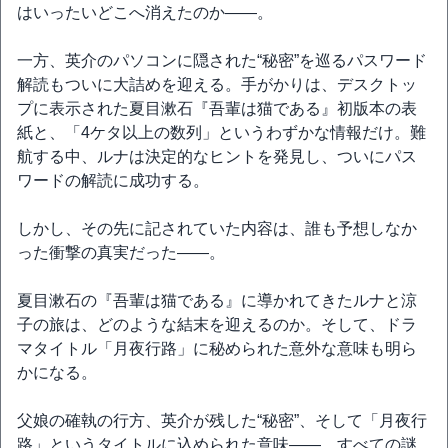
はいったいどこへ消えたのか――。
一方、英介のパソコンに隠された“秘密”を巡るパスワード
解読もついに大詰めを迎える。手がかりは、デスクトッ
プに表示された夏目漱石『吾輩は猫である』初版本の表
紙と、「4ケタ以上の数列」というわずかな情報だけ。難
航する中、ルナは決定的なヒントを発見し、ついにパス
ワードの解読に成功する。
しかし、その先に記されていた内容は、誰も予想しなか
った衝撃の真実だった――。
夏目漱石の『吾輩は猫である』に導かれてきたルナと涼
子の旅は、どのような結末を迎えるのか。そして、ドラ
マタイトル「月夜行路」に秘められた意外な意味も明ら
かになる。
父娘の確執の行方、英介が残した“秘密”、そして「月夜行
路」というタイトルに込められた意味――。すべての謎