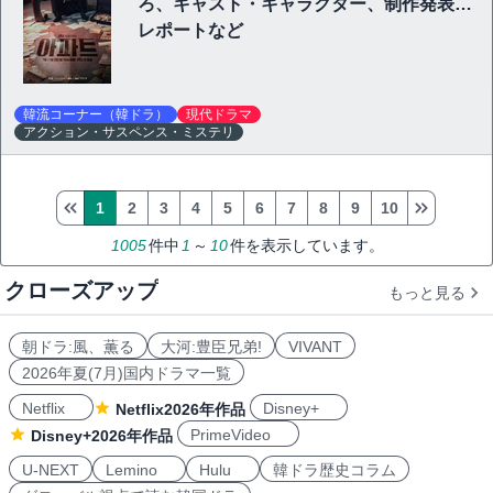
ろ、キャスト・キャラクター、制作発表会
レポートなど
韓流コーナー（韓ドラ）
現代ドラマ
アクション・サスペンス・ミステリ
1
2
3
4
5
6
7
8
9
10
1005
件中
1
～
10
件を表示しています。
クローズアップ
もっと見る
朝ドラ:風、薫る
大河:豊臣兄弟!
VIVANT
2026年夏(7月)国内ドラマ一覧
Netflix
Disney+
Netflix2026年作品
PrimeVideo
Disney+2026年作品
U-NEXT
Lemino
Hulu
韓ドラ歴史コラム