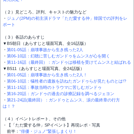
（２）見どころ、評判、キャストの魅力など
・
ジュノ(2PM)の初主演ドラマ「ただ愛する仲」韓国での評判をレ
ポート
（３）各話のあらすじ
▼BS朝日（あらすじと場面写真、全16話版）
・
第01-05話：崩壊事故から生き残った2人
・
第06-10話：幻聴に苦しむガンドゥをムンスが心を開く
・
第11-16話（最終回）：ガンドゥは移植を受けてムンスと結ばれる
▼BS11（あらすじと場面写真、全24話版）
・
第01-05話：崩壊事故から生き残った2人！
・
第06-10話：犠牲者の遺族を訪ねたガンドゥらが見たものとは!?
・
第11-15話：事故当時のトラウマに苦しむガンドゥ
・
第16-20話：ガンドゥの過去の診療記録を調べるジェヨン
・
第21-24話(最終回）：ガンドゥとムンス、涙の最終章の行方
は！？
（４）イベントレポート、その他
・【「ただ愛する仲」SPイベント】再現レポ・写真
前半：
“俳優・ジュノ”緊張しまくり！