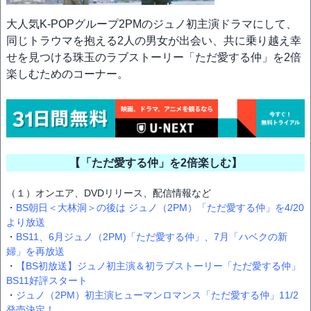
大人気K-POPグループ2PMのジュノ初主演ドラマにして、
同じトラウマを抱える2人の男女が出会い、共に乗り越え幸
せを見つける珠玉のラブストーリー「ただ愛する仲」を2倍
楽しむためのコーナー。
【「ただ愛する仲」を2倍楽しむ】
（１）オンエア、DVDリリース、配信情報など
・
BS朝日＜大林洞＞の後は ジュノ（2PM）「ただ愛する仲」を4/20
より放送
・
BS11、6月ジュノ（2PM)「ただ愛する仲」、7月「ハベクの新
婦」を再放送
・
【BS初放送】ジュノ初主演＆初ラブストーリー「ただ愛する仲」
BS11好評スタート
・
ジュノ（2PM）初主演ヒューマンロマンス「ただ愛する仲」11/2
発売決定！