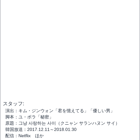
スタッフ:
演出：キム・ジンウォン「君を憶えてる」「優しい男」
脚本：ユ・ボラ「秘密」
原題：그냥 사랑하는 사이（クニャン サランハヌン サイ）
韓国放送：2017.12.11～2018.01.30
配信：Netflix ほか