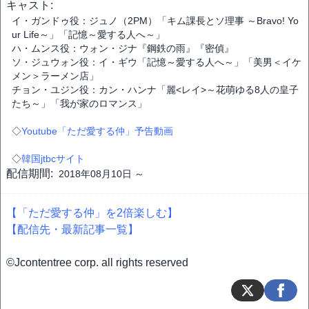
キャスト:
イ・ガンドゥ役：ジュノ（2PM）「キム課長とソ理事 ～Bravo! Yo
ur Life～」「記憶～愛する人へ～」
ハ・ムンス役：ウォン・ジナ『鋼鉄の雨』『密偵』
ソ・ジュウォン役：イ・ギウ「記憶～愛する人へ～」「美男＜イケ
メン＞ラーメン店」
チョン・ユジン役：カン・ハンナ「麗<レイ>～花萌ゆる8人の皇子
たち～」「我が家のロマンス」
◇
Youtube「ただ愛する仲」予告動画
◇
韓国jtbcサイト
配信期間:
2018年08月10日 ～
【「ただ愛する仲」を2倍楽しむ】
【配信先・最新記事一覧】
©Jcontentree corp. all rights reserved