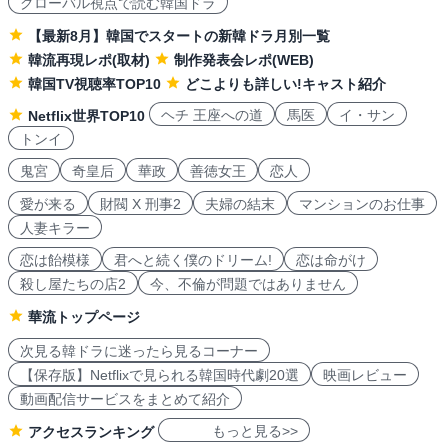
グローバル視点で読む韓国ドラ
【最新8月】韓国でスタートの新韓ドラ月別一覧
韓流再現レポ(取材)
制作発表会レポ(WEB)
韓国TV視聴率TOP10
どこよりも詳しい!キャスト紹介
ヘチ 王座への道
馬医
イ・サン
Netflix世界TOP10
トンイ
鬼宮
奇皇后
華政
善徳女王
恋人
愛が来る
財閥 X 刑事2
夫婦の結末
マンションのお仕事
人妻キラー
恋は飴模様
君へと続く僕のドリーム!
恋は命がけ
殺し屋たちの店2
今、不倫が問題ではありません
華流トップページ
次見る韓ドラに迷ったら見るコーナー
【保存版】Netflixで見られる韓国時代劇20選
映画レビュー
動画配信サービスをまとめて紹介
もっと見る>>
アクセスランキング