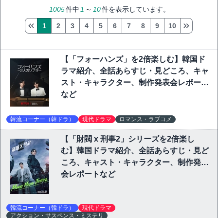
1005
件中
1
～
10
件を表示しています。
1
2
3
4
5
6
7
8
9
10
【「フォーハンズ」を2倍楽しむ】韓国ド
ラマ紹介、全話あらすじ・見どころ、キャ
スト・キャラクター、制作発表会レポート
など
韓流コーナー（韓ドラ）
現代ドラマ
ロマンス・ラブコメ
【「財閥 x 刑事2」シリーズを2倍楽し
む】韓国ドラマ紹介、全話あらすじ・見ど
ころ、キャスト・キャラクター、制作発表
会レポートなど
韓流コーナー（韓ドラ）
現代ドラマ
アクション・サスペンス・ミステリ