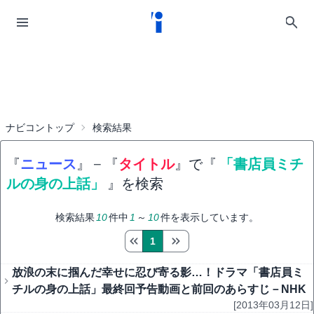
ナビコントップ
検索結果
『
ニュース
』
−
『
タイトル
』で『
「書店員ミチ
ルの身の上話」
』を検索
検索結果
10
件中
1
～
10
件を表示しています。
1
放浪の末に掴んだ幸せに忍び寄る影…！ドラマ「書店員ミ
チルの身の上話」最終回予告動画と前回のあらすじ－NHK
[2013年03月12日]