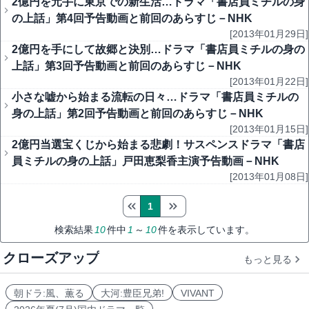
2億円を元手に東京での新生活…ドラマ「書店員ミチルの身
の上話」第4回予告動画と前回のあらすじ－NHK
[2013年01月29日]
2億円を手にして故郷と決別…ドラマ「書店員ミチルの身の
上話」第3回予告動画と前回のあらすじ－NHK
[2013年01月22日]
小さな嘘から始まる流転の日々…ドラマ「書店員ミチルの
身の上話」第2回予告動画と前回のあらすじ－NHK
[2013年01月15日]
2億円当選宝くじから始まる悲劇！サスペンスドラマ「書店
員ミチルの身の上話」戸田恵梨香主演予告動画－NHK
[2013年01月08日]
1
検索結果
10
件中
1
～
10
件を表示しています。
クローズアップ
もっと見る
朝ドラ:風、薫る
大河:豊臣兄弟!
VIVANT