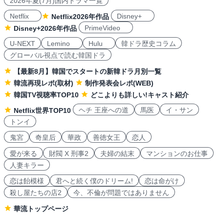
2026年夏(7月)国内ドラマ一覧
Netflix
Disney+
Netflix2026年作品
PrimeVideo
Disney+2026年作品
U-NEXT
Lemino
Hulu
韓ドラ歴史コラム
グローバル視点で読む韓国ドラ
【最新8月】韓国でスタートの新韓ドラ月別一覧
韓流再現レポ(取材)
制作発表会レポ(WEB)
韓国TV視聴率TOP10
どこよりも詳しい!キャスト紹介
ヘチ 王座への道
馬医
イ・サン
Netflix世界TOP10
トンイ
鬼宮
奇皇后
華政
善徳女王
恋人
愛が来る
財閥 X 刑事2
夫婦の結末
マンションのお仕事
人妻キラー
恋は飴模様
君へと続く僕のドリーム!
恋は命がけ
殺し屋たちの店2
今、不倫が問題ではありません
華流トップページ