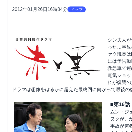
2012年01月26日16時34分
ドラマ
シン夫人が
った…事故
ァク班長は
には予告動
救急車で運
電気ショッ
れが復讐の
ドラマは想像をはるかに超えた最終回に向かって最後の
■第16
ムン・ジ
ヌクが、
事故が何