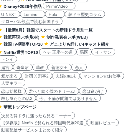
PrimeVideo
Disney+2026年作品
U-NEXT
Lemino
Hulu
韓ドラ歴史コラム
グローバル視点で読む韓国ドラ
【最新8月】韓国でスタートの新韓ドラ月別一覧
韓流再現レポ(取材)
制作発表会レポ(WEB)
韓国TV視聴率TOP10
どこよりも詳しい!キャスト紹介
ヘチ 王座への道
馬医
イ・サン
Netflix世界TOP10
トンイ
鬼宮
奇皇后
華政
善徳女王
恋人
愛が来る
財閥 X 刑事2
夫婦の結末
マンションのお仕事
人妻キラー
恋は飴模様
君へと続く僕のドリーム!
恋は命がけ
殺し屋たちの店2
今、不倫が問題ではありません
華流トップページ
次見る韓ドラに迷ったら見るコーナー
【保存版】Netflixで見られる韓国時代劇20選
映画レビュー
動画配信サービスをまとめて紹介