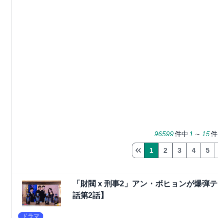
96599
件中
1
～
15
件
1
2
3
4
5
「財閥 x 刑事2」アン・ボヒョンが爆
話第2話】
ドラマ