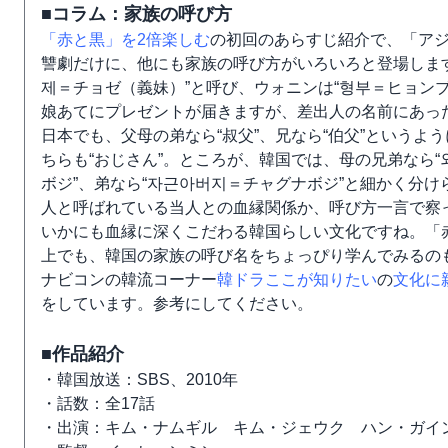
■コラム：家族の呼び方
「赤と黒」を2倍楽しむ
の初回のあらすじ紹介で、「ア
讐劇だけに、他にも家族の呼び方がいろいろと登場します
제＝チョゼ（義妹）”と呼び、ウォニンは“형부＝ヒョン
娘あてにプレゼントが届きますが、差出人の名前にあった
日本でも、父母の弟なら“叔父”、兄なら“伯父”という
ちらも“おじさん”。ところが、韓国では、母の兄弟なら“
ボジ”、弟なら“자근아버지＝チャグナボジ”と細かく分
人と呼ばれている当人との血縁関係か、呼び方一言で察
いかにも血縁に深くこだわる韓国らしい文化ですね。「赤
上でも、韓国の家族の呼び名をちょっぴり学んでみるの
ナビコンの韓流コーナー
韓ドラここが知りたい
の
文化に
をしています。参考にしてください。
■作品紹介
・韓国放送：SBS、2010年
・話数：全17話
・出演：キム・ナムギル キム・ジェウク ハン・ガイ