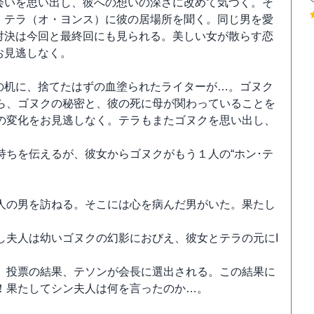
会いを思い出し、彼への想いの深さに改めて気づく。そ
・テラ（オ・ヨンス）に彼の居場所を聞く。同じ男を愛
対決は今回と最終回にも見られる。美しい女が散らす恋
お見逃しなく。
の机に、捨てたはずの血塗られたライターが…。ゴヌク
ら、ゴヌクの秘密と、彼の死に母が関わっていることを
の変化をお見逃しなく。テラもまたゴヌクを思い出し、
ちを伝えるが、彼女からゴヌクがもう１人の“ホン･テ
人の男を訪ねる。そこには心を病んだ男がいた。果たし
し夫人は幼いゴヌクの幻影におびえ、彼女とテラの元にI
、投票の結果、テソンが会長に選出される。この結果に
！果たしてシン夫人は何を言ったのか…。