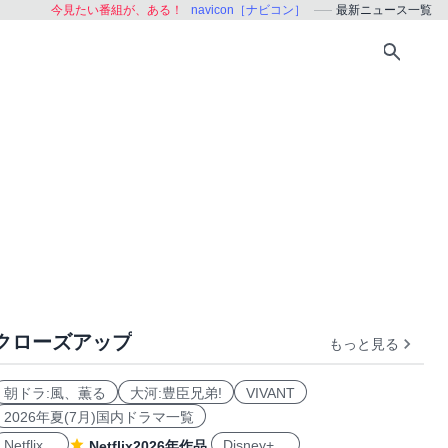
今見たい番組が、ある！
navicon［ナビコン］
最新ニュース一覧
クローズアップ
もっと見る
朝ドラ:風、薫る
大河:豊臣兄弟!
VIVANT
2026年夏(7月)国内ドラマ一覧
Netflix
Disney+
Netflix2026年作品