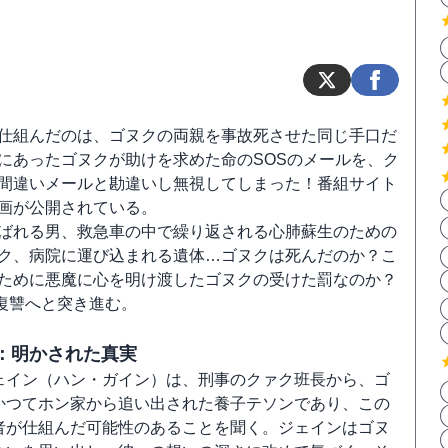
仕組んだのは、ゴヌクの両親を事故死させた同じ手口だ
にあったゴヌクが助けを求めた命のSOSのメールを、ク
間違いメールと勘違いし無視してしまった！番組サイト
画が公開されている。
ばれる男、救急車の中で繰り返される心肺蘇生のための
ク、病院に運び込まれる遺体…ゴヌクは死んだのか？こ
ために悪魔に心を明け渡したゴヌクの受けた罰なのか？
復讐へと突き進む。
話：明かされた真実
ェイン（ハン・ガイン）は、刑事のクァク班長から、ゴ
かつてホン家から追い出された養子テソンであり、この
者が仕組んだ可能性のあることを聞く。ジェインはゴヌ