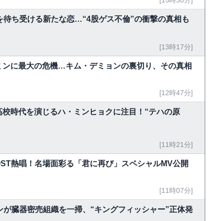
を待ち受ける新たな恋…“4股ゲス不倫”の衝撃の真相も
[13時17分]
ミンに最大の危機…キム・デミョンの裏切り、その真相
[12時47分]
ンの高校時代を演じるハ・ミンヒョクに注目！“テハの原
[11時21分]
がOST熱唱！名場面彩る「君に再び」スペシャルMV公開
[11時07分]
ンが臓器密売組織を一掃、“キングフィッシャー”正体発