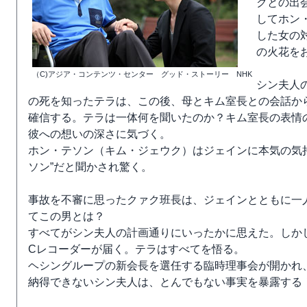
クとの出
してホン
した女の
の火花を
（C)アジア・コンテンツ・センター グッド・ストーリー NHK
シン夫人
の死を知ったテラは、この後、母とキム室長との会話か
確信する。テラは一体何を聞いたのか？キム室長の表情
彼への想いの深さに気づく。
ホン・テソン（キム・ジェウク）はジェインに本気の気持
ソン”だと聞かされ驚く。
事故を不審に思ったクァク班長は、ジェインとともに一
てこの男とは？
すべてがシン夫人の計画通りにいったかに思えた。しか
Cレコーダーが届く。テラはすべてを悟る。
ヘシングループの新会長を選任する臨時理事会が開かれ
納得できないシン夫人は、とんでもない事実を暴露する