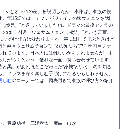
ジョシとオッパの差」を説明したが、本作は、家族の復
。第15話では、テソンがジェインの妹ウォニンを“처
ブ（義兄）”と返していましたね。ドラマの最後でテラの
のは“외삼촌＝ウェサムチョン（叔父）”という言葉。
ようにその呼び方は変わりますが、声に出して呼ぶときはど
외삼촌＝ウェサムチョン”、父の兄なら“큰아버지＝クナ
けられています。日本人には難しいかもしれませんが、本
っしがつくという、便利な一面も持ち合わせています。
と黒」があれほどこだわった“家族”というものを知る
も、ドラマを深く楽しむ手助けになるかもしれません。
親しむ
のコーナーでは、図表付きで家族の呼び方の紹介
ン、豊原功補 三浦孝太 麻由 ほか