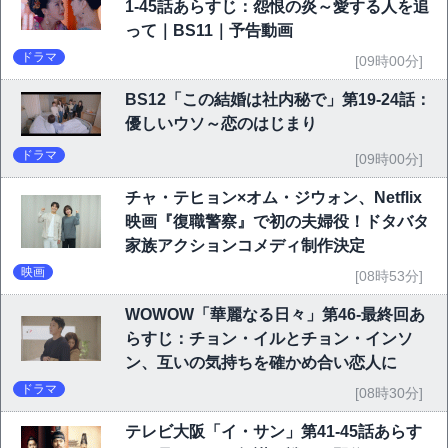
1-45話あらすじ：怨恨の炎～愛する人を追
って｜BS11｜予告動画
ドラマ
[09時00分]
BS12「この結婚は社内秘で」第19-24話：
優しいウソ～恋のはじまり
ドラマ
[09時00分]
チャ・テヒョン×オム・ジウォン、Netflix
映画『復職警察』で初の夫婦役！ドタバタ
家族アクションコメディ制作決定
映画
[08時53分]
WOWOW「華麗なる日々」第46-最終回あ
らすじ：チョン・イルとチョン・インソ
ン、互いの気持ちを確かめ合い恋人に
ドラマ
[08時30分]
テレビ大阪「イ・サン」第41-45話あらす