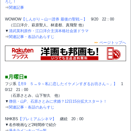
ろし！
⇒
関連記事
WOWOW
【しんがり～山一證券 最後の聖戦～】
9/20 22：00
（江口洋介、萩原聖人、林遣都、真飛聖 他）
▼
清武英利原作・江口洋介主演本格社会派ドラマ
⇒
関連記事・各話のあらすじ
ページトップへ
■月曜日■
フジ系
【月9 ５→９～私に恋したイケメンすぎるお坊さん～」】
1
0/12 21：00
（石原さとみ、山下智久 他）
▼
僧侶・山P、石原さとみに求婚？12日15分拡大スタート！
⇒
関連記事・各話のあらすじ
NHKBS
【プレミアムシネマ】
継続 20：00
▼名作映画など2時間枠で紹介
⇒
過去ラインナップ一覧