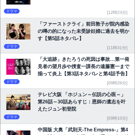
ドラマ
[12時23分]
「ファーストクライ」前田敦子が院内感染
の噂の的になった未受診妊婦に過去を明か
す【第5話ネタバレ】
ドラマ
[11時31分]
「大追跡」きたろうの死因は事故…第一発
見者の望月歩や捜査一課長の遠藤憲一まで
揃って炎上【第3話ネタバレと第4話予告】
ドラマ
[09時26分]
テレビ大阪 「ホジュン～伝説の心医～」
第26話～30話あらすじ：恩師の遺志を叶
えたジュン初登院
ドラマ
[09時10分]
中国版 大奥「武則天-The Empress-」第4