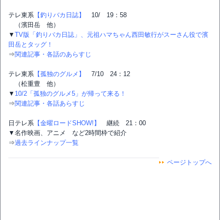
テレ東系
【釣りバカ日誌】
10/ 19：58
（濱田岳 他）
▼
TV版「釣りバカ日誌」、元祖ハマちゃん西田敏行がスーさん役で濱
田岳とタッグ！
⇒
関連記事・各話のあらすじ
テレ東系
【孤独のグルメ】
7/10 24：12
（松重豊 他）
▼
10/2「孤独のグルメ5」が帰って来る！
⇒
関連記事・各話あらすじ
日テレ系
【金曜ロードSHOW!】
継続 21：00
▼名作映画、アニメ など2時間枠で紹介
⇒
過去ラインナップ一覧
ページトップへ