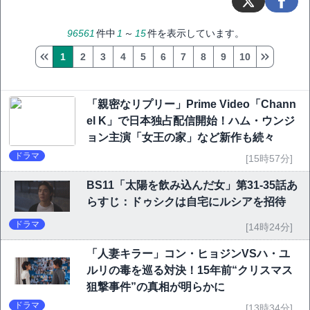
96561
件中
1
～
15
件を表示しています。
1
2
3
4
5
6
7
8
9
10
「親密なリプリー」Prime Video「Chann
el K」で日本独占配信開始！ハム・ウンジ
ョン主演「女王の家」など新作も続々
ドラマ
[15時57分]
BS11「太陽を飲み込んだ女」第31-35話あ
らすじ：ドゥシクは自宅にルシアを招待
ドラマ
[14時24分]
「人妻キラー」コン・ヒョジンVSハ・ユ
ルリの毒を巡る対決！15年前“クリスマス
狙撃事件”の真相が明らかに
ドラマ
[13時34分]