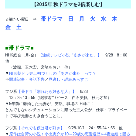
【2015年 秋ドラマを2倍楽しむ】
帯ドラマ
日
月
火
水
木
☆観たい曜日 ⇒
金
土
■帯ドラマ■
NHK総合（月‐金）
【連続テレビ小説「あさが来た」】
9/28 8：00
他
（波瑠、玉木宏、宮﨑あおい 他）
▼
NHK朝ドラ史上初づくしの「あさが来た」って？
⇒
関連記事・各話予告
／
見逃し・詳細あらすじ
フジ系
【昼ドラ「別れたら好きな人」】
9/28
13：25-13：55（綾部祐二/ピース、白石美帆、秋元才加）
▼5年前に離婚した元妻が、突然、職場の上司に！
とんでもないシチュエーションに陥った主人公が、仕事・プライベー
トで再び元妻と向き合うことに。
フジ系
【それでも僕は君が好き】
9/28-10/1 24：55-24：55 他
▼
原作は台湾の小説！小出恵介が10～29歳の恋愛遍歴を4夜連続で贈る