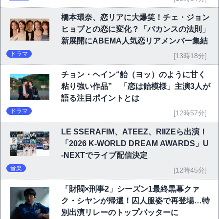
橋本環奈、恋リアに大爆笑！チェ・ジョン
ヒョプとの恋に変化？「バカンスの法則」
新展開にABEMA人気恋リアメンバー集結
ドラマ
[13時18分]
チョン・ヘイン“飴（ヨッ）のように甘く
粘り強い作品” 「恋は飴模様」主演3人が
語る注目ポイントとは
ドラマ
[12時57分]
LE SSERAFIM、ATEEZ、RIIZEら出演！
「2026 K-WORLD DREAM AWARDS」U
-NEXTでライブ配信決定
音楽
[12時45分]
「財閥×刑事2」シーズン1最終黒幕クァ
ク・シヤンが帰還！囚人服姿で再登場…特
別出演リレーのトップバッターに