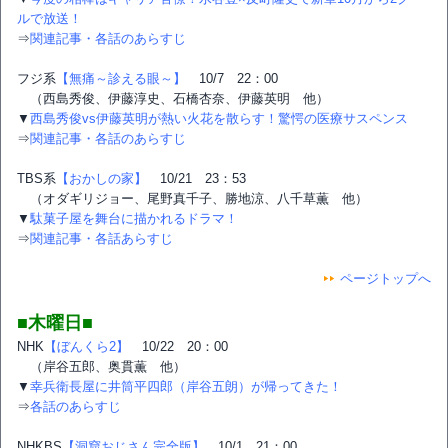
ルで放送！
⇒
関連記事・各話のあらすじ
フジ系
【無痛～診える眼～】
10/7 22：00
（西島秀俊、伊藤淳史、石橋杏奈、伊藤英明 他）
▼
西島秀俊vs伊藤英明が熱い火花を散らす！驚愕の医療サスペンス
⇒
関連記事・各話のあらすじ
TBS系
【おかしの家】
10/21 23：53
（オダギリジョー、尾野真千子、勝地涼、八千草薫 他）
▼
駄菓子屋を舞台に描かれるドラマ！
⇒
関連記事・各話あらすじ
ページトップへ
■木曜日■
NHK
【ぼんくら2】
10/22 20：00
（岸谷五郎、奥貫薫 他）
▼
幸兵衛長屋に井筒平四郎（岸谷五朗）が帰ってきた！
⇒
各話のあらすじ
NHKBS
【洞窟おじさん完全版】
10/1 21：00