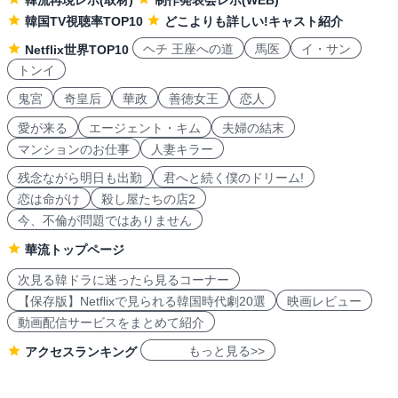
韓国TV視聴率TOP10
どこよりも詳しい!キャスト紹介
ヘチ 王座への道
馬医
イ・サン
Netflix世界TOP10
トンイ
鬼宮
奇皇后
華政
善徳女王
恋人
愛が来る
エージェント・キム
夫婦の結末
マンションのお仕事
人妻キラー
残念ながら明日も出勤
君へと続く僕のドリーム!
恋は命がけ
殺し屋たちの店2
今、不倫が問題ではありません
華流トップページ
次見る韓ドラに迷ったら見るコーナー
【保存版】Netflixで見られる韓国時代劇20選
映画レビュー
動画配信サービスをまとめて紹介
もっと見る>>
アクセスランキング