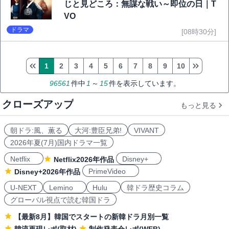
じと見どころ：無謀な戦い～即位の日｜T
VO
ドラマ
[08時30分]
1
2
3
4
5
6
7
8
9
10
96561
件中
1
～
15
件を表示しています。
クローズアップ
もっと見る
朝ドラ:風、薫る
大河:豊臣兄弟!
VIVANT
2026年夏(7月)国内ドラマ一覧
Netflix
Disney+
Netflix2026年作品
PrimeVideo
Disney+2026年作品
U-NEXT
Lemino
Hulu
韓ドラ歴史コラム
グローバル視点で読む韓国ドラ
【最新8月】韓国でスタートの新韓ドラ月別一覧
韓流再現レポ(取材)
制作発表会レポ(WEB)