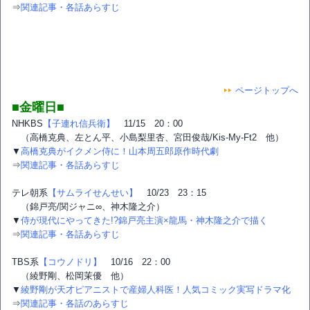
⇒
関連記事・各話あらすじ
ページトップへ
■金曜日■
NHKBS
【子連れ信兵衛】
11/15 20：00
（高橋克典、左とん平、小島梨里杏、宮田俊哉/Kis-My-Ft2 他）
▼
高橋克典がイクメン侍に！山本周五郎原作時代劇
⇒
関連記事・各話あらすじ
テレ朝系
【サムライせんせい】
10/23 23：15
（錦戸亮/関ジャニ∞、神木隆之介）
▼
侍が現代にやってきた!?錦戸亮主演×龍馬・神木隆之介で描く
⇒
関連記事・各話あらすじ
TBS系
【コウノドリ】
10/16 22：00
（綾野剛、松岡茉優 他）
▼
綾野剛が天才ピアニストで産婦人科医！人気コミック実写ドラマ化
⇒
関連記事・各話のあらすじ