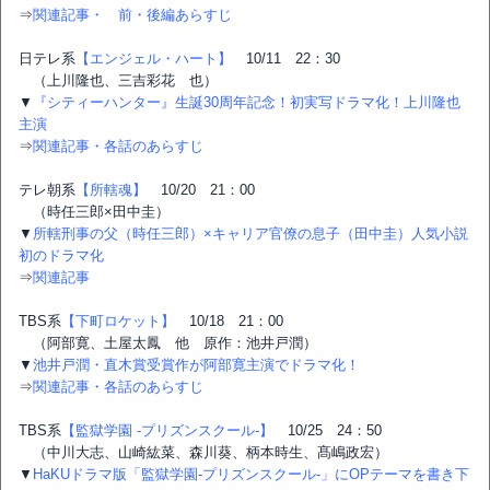
⇒
関連記事・ 前・後編あらすじ
日テレ系
【エンジェル・ハート】
10/11 22：30
（上川隆也、三吉彩花 也）
▼
『シティーハンター』生誕30周年記念！初実写ドラマ化！上川隆也
主演
⇒
関連記事・各話のあらすじ
テレ朝系
【所轄魂】
10/20 21：00
（時任三郎×田中圭）
▼
所轄刑事の父（時任三郎）×キャリア官僚の息子（田中圭）人気小説
初のドラマ化
⇒
関連記事
TBS系
【下町ロケット】
10/18 21：00
（阿部寛、土屋太鳳 他 原作：池井戸潤）
▼
池井戸潤・直木賞受賞作が阿部寛主演でドラマ化！
⇒
関連記事・各話のあらすじ
TBS系
【監獄学園 -プリズンスクール-】
10/25 24：50
（中川大志、山崎紘菜、森川葵、柄本時生、髙嶋政宏）
▼
HaKUドラマ版「監獄学園‐プリズンスクール-」にOPテーマを書き下