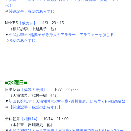
化！
⇒
関連記事・各話のあらすじ
NHKBS
【仮カレ】
11/3 23：15
（相武紗季、中越典子 他）
▼
相武紗季×中越典子が等身大のアラサー、アラフォーを演じる
⇒
各話のあらすじ
■水曜日■
日テレ系
【偽装の夫婦】
10/7 22：00
（天海祐希、沢村一樹 他）
▼
初回10分拡大！天海祐希×沢村一樹×遊川和彦…いち早くPR動画解禁
⇒
【関連記事・各話のあらすじ】
テレ朝系
【相棒14】
10/14 21：00
（水谷豊、反町隆史 他）
▼
今度の相棒はキャリア官僚！水谷豊×反町隆史で新章10月から2クー