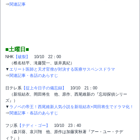
⇒
関連記事
■土曜日■
NHK
【破裂】
10/10 22：00
（椎名桔平、滝藤賢一、坂井真紀）
▼
エリート医師と天才官僚が対決する医療サスペンスドラマ
⇒
関連記事・各話のあらすじ
日テレ系
【掟上今日子の備忘録】
10/10 21：00
（新垣結衣、岡田将生 他、原作、西尾維新の『忘却探偵シリー
ズ』）
▼
ラノベの帝王！西尾維新人気小説を新垣結衣×岡田将生でドラマ化！
⇒
関連記事・各話のあらすじ
フジ系
【テディ・ゴー】
10/10 23：40
（森川葵、哀川翔 他、原作は加藤実秋著『アー・ユー・テデ
ィ？』）