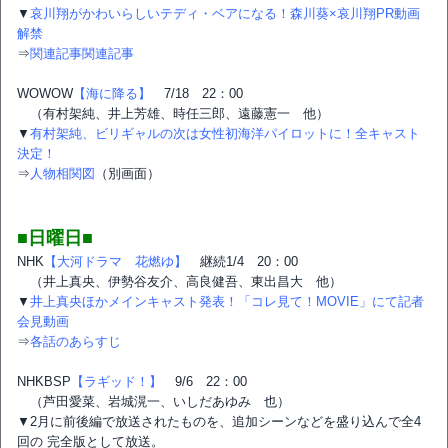
▼
哀川翔がかわいらしいテディ・ベアになる！森川葵×哀川翔PR動画
解禁
⇒
関連記事関連記事
WOWOW
【海に降る】
7/18 22：00
（有村架純、井上芳雄、時任三郎、遠藤憲一 他）
▼
有村架純、ビリギャルの次は女性初海洋パイロットに！全キャスト
決定！
⇒
人物相関図
（別画面）
■日曜日■
NHK
【大河ドラマ 花燃ゆ】
継続1/4 20：00
（井上真央、伊勢谷友介、高良健吾、東出昌大 他）
▼
井上真央ほかメインキャスト発表！「コレ見て！MOVIE」にて記者
会見動画
⇒
各話のあらすじ
NHKBSP
【ラギッド！】
9/6 22：00
（芦田愛菜、岩城滉一、いしだあゆみ 也）
▼2月に前後編で放送されたものを、追加シーンなどを盛り込んで全4
回の 完全版として放送。