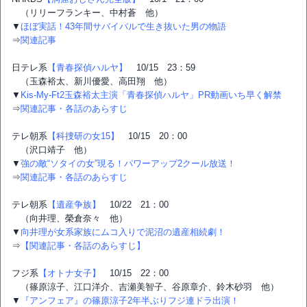
（リリーフランキー、中村蒼 他）
▼
ほぼ実話！43年間サバイバルで生き抜いた男の物語
⇒
関連記事
日テレ系
【青春探偵ハルヤ】
10/15 23：59
（玉森裕太、新川優愛、高田翔 他）
▼
Kis-My-Ft2玉森裕太主演「青春探偵ハルヤ」PR動画いち早く解禁
⇒
関連記事・各話のあらすじ
テレ朝系
【科捜研の女15】
10/15 20：00
（沢口靖子 他）
▼
強の敵“ソタイの女”現る！パワーアップ2クール放送！
⇒
関連記事・各話のあらすじ
テレ朝系
【遺産争族】
10/22 21：00
（向井理、榮倉奈々 他）
▼
向井理が女系家族にムコ入りで泥沼の遺産相続劇！
⇒
【関連記事・各話のあらすじ】
フジ系
【オトナ女子】
10/15 22：00
（篠原涼子、江口洋介、吉瀬美智子、谷原章介、鈴木砂羽 他）
▼
『アンフェア』の篠原涼子2年半ぶりフジ連ドラ出演！