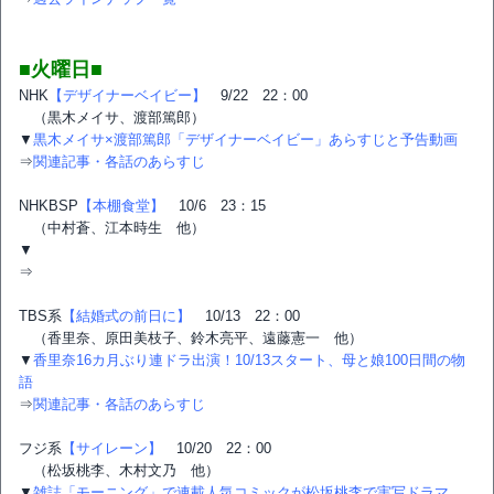
■火曜日■
NHK
【デザイナーベイビー】
9/22 22：00
（黒木メイサ、渡部篤郎）
▼
黒木メイサ×渡部篤郎「デザイナーベイビー」あらすじと予告動画
⇒
関連記事・各話のあらすじ
NHKBSP
【本棚食堂】
10/6 23：15
（中村蒼、江本時生 他）
▼
⇒
TBS系
【結婚式の前日に】
10/13 22：00
（香里奈、原田美枝子、鈴木亮平、遠藤憲一 他）
▼
香里奈16カ月ぶり連ドラ出演！10/13スタート、母と娘100日間の物
語
⇒
関連記事・各話のあらすじ
フジ系
【サイレーン】
10/20 22：00
（松坂桃李、木村文乃 他）
▼
雑誌「モーニング」で連載人気コミックが松坂桃李で実写ドラマ