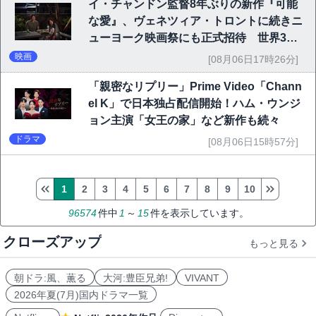
イ・チャンドン監督8年ぶりの新作『可能
な愛』、ヴェネツィア・トロントに続きニ
ューヨーク映画祭にも正式招待 世界3大
映画祭で快挙｜Netflix映画
映画
[08月06日17時26分]
「親密なリプリー」Prime Video「Chann
el K」で日本独占配信開始！ハム・ウンジ
ョン主演「女王の家」など新作も続々
ドラマ
[08月06日15時57分]
1
2
3
4
5
6
7
8
9
10
96574
件中
1
～
15
件を表示しています。
クローズアップ
もっと見る
朝ドラ:風、薫る
大河:豊臣兄弟!
VIVANT
2026年夏(7月)国内ドラマ一覧