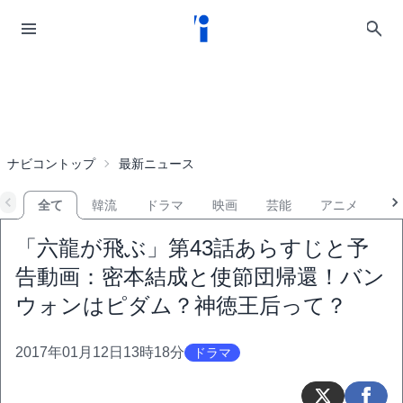
ナビコントップ
最新ニュース
全て
韓流
ドラマ
映画
芸能
アニメ
音
「六龍が飛ぶ」第43話あらすじと予
告動画：密本結成と使節団帰還！バン
ウォンはピダム？神徳王后って？
2017年01月12日13時18分
ドラマ