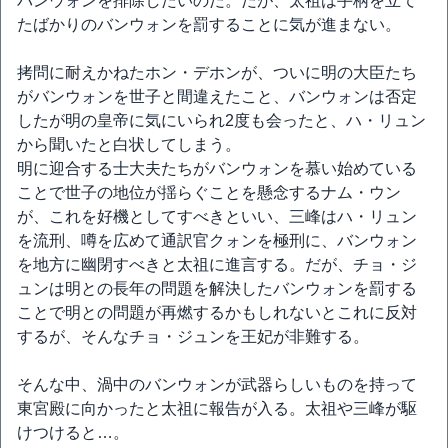
バンウォンを排除したいのだ。だが、太祖は手柄を立て
たばかりのバンウォンを罰することに気が進まない。
拷問に耐えかねたホン・デホンが、ついに明の大臣たち
がバンウォンを世子と間違えたこと、バンウォンは否定
したが明の皇帝に気にいられ2度も会ったと、ハ・リュン
から聞いたと白状してしまう。
明に迎合する士大夫たちがバンウォンを慕い始めている
ことで世子の地位が揺らぐことを懸念するナム・ウン
が、これを好機としてすべきといい、三峰はハ・リュン
を流刑、噂を広めて通訳官クォンを極刑に、バンウォン
を地方に幽閉すべきと太祖に進言する。だが、チョ・ジ
ュンは明との長年の問題を解決したバンウォンを罰する
ことで明との問題が再燃するかもしれないとこれに反対
するが、そんなチョ・ジュンを王妃が非難する。
そんな中、渦中のバンウォンが武器らしいものを持って
東宮殿に向かったと太祖に報告が入る。太祖や三峰が駆
けつけると…。