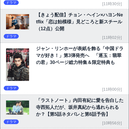
ドラマ
[11時30分]
【きょう配信】チョン・ヘイン×ハヨンNe
tflix「恋は飴模様」見どころと新スチール
（12点）公開
ドラマ
[11時02分]
ジャン・リンホーが表紙を飾る「中国ドラ
マが好き！」第3弾発売へ 「逐玉：翡翠
の君」30ページ総力特集＆限定特典も
ドラマ
[11時00分]
「ラストノート」内田有紀に愛を告白した
寺西拓人だが、坂井真紀から逃れられる
か？【第5話ネタバレと第6話予告】
ドラマ
[10時56分]