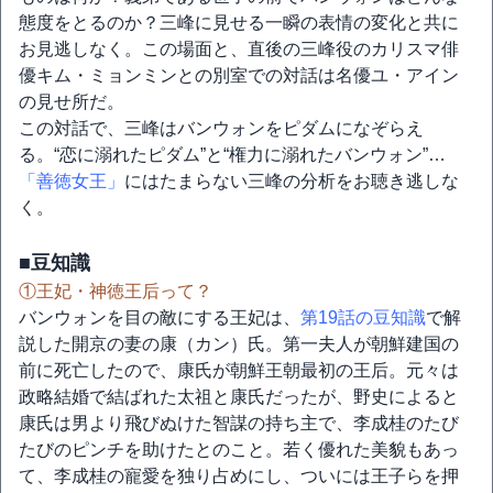
態度をとるのか？三峰に見せる一瞬の表情の変化と共に
お見逃しなく。この場面と、直後の三峰役のカリスマ俳
優キム・ミョンミンとの別室での対話は名優ユ・アイン
の見せ所だ。
この対話で、三峰はバンウォンをピダムになぞらえ
る。“恋に溺れたピダム”と“権力に溺れたバンウォン”…
「善徳女王」
にはたまらない三峰の分析をお聴き逃しな
く。
■豆知識
①王妃・神徳王后って？
バンウォンを目の敵にする王妃は、
第19話の豆知識
で解
説した開京の妻の康（カン）氏。第一夫人が朝鮮建国の
前に死亡したので、康氏が朝鮮王朝最初の王后。元々は
政略結婚で結ばれた太祖と康氏だったが、野史によると
康氏は男より飛びぬけた智謀の持ち主で、李成桂のたび
たびのピンチを助けたとのこと。若く優れた美貌もあっ
て、李成桂の寵愛を独り占めにし、ついには王子らを押