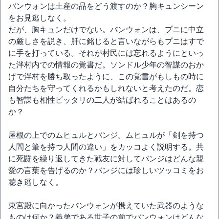
バンウォンは土産の品をどう渡すのか？胸キュンシーン
をお見逃しなく。
だが、胸キュンだけでない。バンウォンは、プニに中立
の厳しさを説き、肝に銘じると言いながらもプニはすで
に手を打っている。それが村民には忘れるようにといっ
た泮村内での情報の覚書だ。ソンドル少年の智謀のおか
げで泮村を勝ち取ったように、この覚書がもしもの時に
自分たちを守ってくれるかもしれないと考えたのだ。恋
も智謀も相性ピッタリの二人が結ばれることはあるの
か？
屋根の上でのムヒュルとバンジ。ムヒュルが「剣を持つ
人間と筆を持つ人間の違い」をカッコよく説明する。共
に死闘を繰り返してきた戦友に対してバンジはどんな親
愛の言葉を告げるのか？バンジには珍しいツッコミをお
聴き逃しなく。
東宮殿に向かったバンウォンが携えていた武器のような
ものは何か？義弟である世子の前でバンウォンはどんな