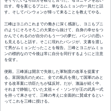
を守りたいなら自分を殺せと言った、母ヨニャンを思い
出す。母を案じるプニに、単なるムミョンの一員だと話
す。そしてバンウォンが帰って来ることを教えてやる。
三峰はヨニのこれまでの働きに深く感謝し、ヨニもプニ
のようにそろそろこの大業から抜けて、自身の幸せをつ
かんでくれるのが自分のもう一つの夢だ。バンジの思い
も見えるしと話す。そこに現れたバンジが、文書を渡し
て男がムミョンだったことを報告。三峰とヨニがムミョ
ンの標的なので今後は常に自分を同行するようにと注意
を促す。
便殿。三峰派は開京で失敗した軍制度の改革を提案す
る。富国強兵のために、全ての私兵を廃して国軍のみと
する改革案に功臣たちが猛反対。だが、激論が続く中、
それまで静観していた太祖＝イ・ソンゲが王の武具一式
を持って来させて、三峰の考えに全面的に賛成するとい
ってこれを三峰に授ける。