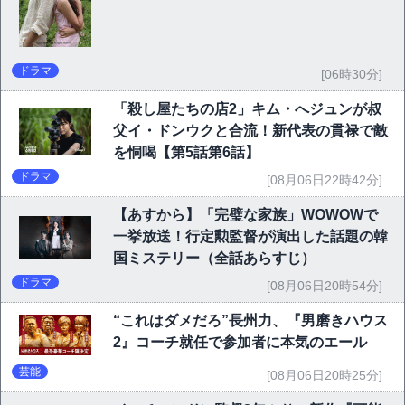
ドラマ
[06時30分]
「殺し屋たちの店2」キム・へジュンが叔
父イ・ドンウクと合流！新代表の貫禄で敵
を恫喝【第5話第6話】
ドラマ
[08月06日22時42分]
【あすから】「完璧な家族」WOWOWで
一挙放送！行定勲監督が演出した話題の韓
国ミステリー（全話あらすじ）
ドラマ
[08月06日20時54分]
“これはダメだろ”長州力、『男磨きハウス
2』コーチ就任で参加者に本気のエール
芸能
[08月06日20時25分]