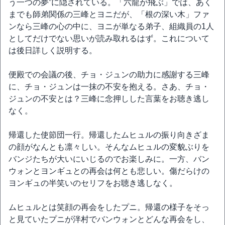
う一つの夢”に隠されている。「六龍が飛ぶ」では、あく
までも師弟関係の三峰とヨニだが、「根の深い木」ファ
ンなら三峰の心の中に、ヨニが単なる弟子、組織員の1人
としてだけでない思いが読み取れるはず。これについて
は後日詳しく説明する。
便殿での会議の後、チョ・ジュンの助力に感謝する三峰
に、チョ・ジュンは一抹の不安を抱える。さあ、チョ・
ジュンの不安とは？三峰に念押しした言葉をお聴き逃し
なく。
帰還した使節団一行。帰還したムヒュルの振り向きざま
の顔がなんとも凛々しい。そんなムヒュルの変貌ぶりを
バンジたちが大いにいじるのでお楽しみに。一方、バン
ウォンとヨンギュとの再会は何とも悲しい。傷だらけの
ヨンギュの半笑いのセリフをお聴き逃しなく。
ムヒュルとは笑顔の再会をしたプニ。帰還の様子をそっ
と見ていたプニが泮村でバンウォンとどんな再会をし、