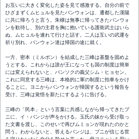
お互いに大きく変化した姿を見て感激する。自分の前で
ひざまずくムヒュルを見たバンウォンは、遷都した漢陽
に共に帰ろうと言う。朱棣は無事に帰ってきたバンウォ
ンを歓待し、別の主君を胸に抱いている護衛武士はいら
ぬ、ムヒュルを連れて行けと話す。二人は互いの武運を
祈り別れ、バンウォン達は帰国の途に就く。
一方、密本（ミルボン）を結成した三峰は基盤を固めよ
うとする。これからは誰が王になっても国の制度は簡単
には変えられないと、パンソクの義父シム・ヒョセン。
これに同意する三峰は、本格的に軍の制度に拍車をかけ
ることに。ヨニからバンウォンが帰国するという報告を
受け、三峰は覚悟を新たにするように告げる。
三峰の「民本」という言葉に共感しながら帰ってきたプ
ニに、イ・バンジが声をかける。玉氏の妹から受け取っ
た文書を渡し、このせいで再びムミョンが現れたのかと
問う。わからないと、答えるバンジは、プニが信じる世