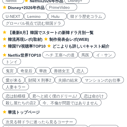
Netflix
Disney+
Netflix2026年作品
PrimeVideo
Disney+2026年作品
U-NEXT
Lemino
Hulu
韓ドラ歴史コラム
グローバル視点で読む韓国ドラ
【最新8月】韓国でスタートの新韓ドラ月別一覧
韓流再現レポ(取材)
制作発表会レポ(WEB)
韓国TV視聴率TOP10
どこよりも詳しい!キャスト紹介
ヘチ 王座への道
馬医
イ・サン
Netflix世界TOP10
トンイ
鬼宮
奇皇后
華政
善徳女王
恋人
愛が来る
財閥 X 刑事2
夫婦の結末
マンションのお仕事
人妻キラー
恋は飴模様
君へと続く僕のドリーム!
恋は命がけ
殺し屋たちの店2
今、不倫が問題ではありません
華流トップページ
次見る韓ドラに迷ったら見るコーナー