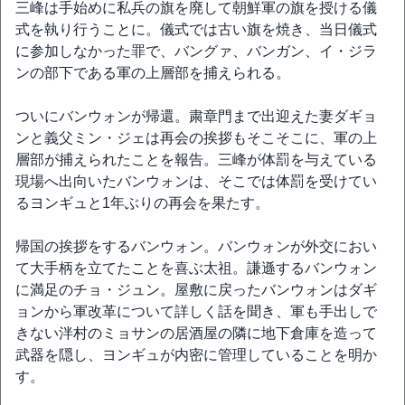
三峰は手始めに私兵の旗を廃して朝鮮軍の旗を授ける儀
式を執り行うことに。儀式では古い旗を焼き、当日儀式
に参加しなかった罪で、バングァ、バンガン、イ・ジラ
ンの部下である軍の上層部を捕えられる。
ついにバンウォンが帰還。粛章門まで出迎えた妻ダギョ
ンと義父ミン・ジェは再会の挨拶もそこそこに、軍の上
層部が捕えられたことを報告。三峰が体罰を与えている
現場へ出向いたバンウォンは、そこでは体罰を受けてい
るヨンギュと1年ぶりの再会を果たす。
帰国の挨拶をするバンウォン。バンウォンが外交におい
て大手柄を立てたことを喜ぶ太祖。謙遜するバンウォン
に満足のチョ・ジュン。屋敷に戻ったバンウォンはダギ
ョンから軍改革について詳しく話を聞き、軍も手出しで
きない泮村のミョサンの居酒屋の隣に地下倉庫を造って
武器を隠し、ヨンギュが内密に管理していることを明か
す。