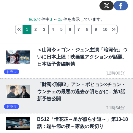
96574
件中
1
～
15
件を表示しています。
1
2
3
4
5
6
7
8
9
10
＜山河令＞ゴン・ジュン主演「暗河伝」つ
いに日本上陸！映画級アクションが話題、
日本版予告編解禁
ドラマ
[12時00分]
「財閥×刑事2」アン・ボヒョン×チョン・
ウンチェの最悪の過去が明らかに…第1話
新予告公開
ドラマ
[11時54分]
BS12「惜花芷～星が照らす道～」第13-18
話：端午節の夜～家族の裏切り