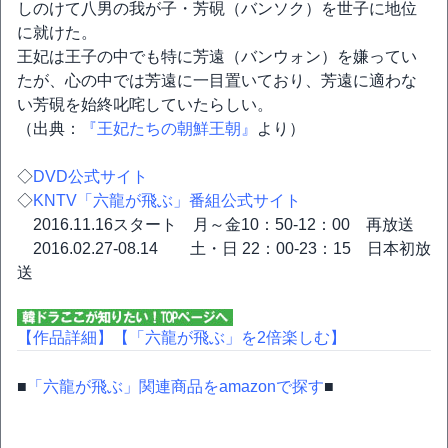
しのけて八男の我が子・芳硯（バンソク）を世子に地位
に就けた。
王妃は王子の中でも特に芳遠（バンウォン）を嫌ってい
たが、心の中では芳遠に一目置いており、芳遠に適わな
い芳硯を始終叱咤していたらしい。
（出典：
『王妃たちの朝鮮王朝』
より）
◇
DVD公式サイト
◇
KNTV「六龍が飛ぶ」番組公式サイト
2016.11.16スタート 月～金10：50-12：00 再放送
2016.02.27-08.14 土・日 22：00-23：15 日本初放
送
【作品詳細】
【「六龍が飛ぶ」を2倍楽しむ】
■
「六龍が飛ぶ」関連商品をamazonで探す
■