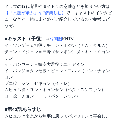
ドラマの時代背景やタイトルの意味などを知りたい方は
【「六龍が飛ぶ」を2倍楽しむ】
で、キャストのインタビ
ューなどと一緒にまとめてご紹介しているので参考にど
うぞ。
■キャスト（子役）
⇒
相関図
KNTV
イ・ソンゲ＝太祖役：チョン・ホジン（ナム・ダルム）
チョン・ドジョン＝三峰（サンボン）役：キム・ミョン
ミン
イ・バンウォン＝靖安大君役：ユ・アイン
イ・バンジ＝タンセ役：ピョン・ヨハン（ユン・チャン
ヨン）
プニ役：シン・セギョン（イ・レ）
ムヒュル役：ユン・ギュンサン（ペク・スンファン）
ヨニ役：チョン・ユミ（パク・シウン）
■第43話あらすじ
ムヒュルは南京から無事に戻ってバンウォンと再会し、