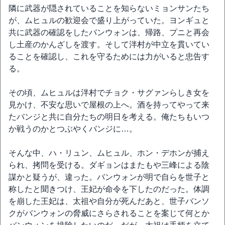
隣に武器が隠されていることを知らないミョンサンたち
が、ムヒュルの歓迎会で盛り上がっていた。ヨンギュと
共に武器の確認をしたバンウォンは、帰路、プニと再会
し土産のかんざしを渡す。そして泮村が中立を貫いてい
ることを確認し、これを守るためには力がいると忠告す
る。
その頃、ムヒュルは泮村でチョク・サグァンらしき女を
見かけ、不安な思いで屋根の上へ。酒を持ってやって来
たバンジと共に自分たちの明日を考える。俺たちもいつ
か戦うのかとつぶやくバンジに…。
そんな中、ハ・リュン、ムヒュル、ホン・デホンが捕え
られ、拷問を受ける。ダギョンはまたもや三峰による陰
謀かと疑うが、違った。バンウォンが明で自らを世子と
称したと聞きつけ、王妃が命令を下したのだった。体調
を崩した王妃は、太祖や自分が死んだあと、世子バンソ
クがバンウォンの脅威にさらされることを案じて何とか