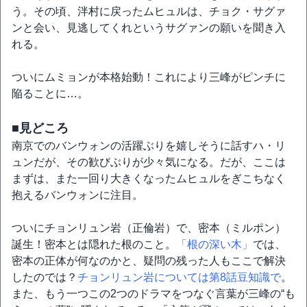
う。その頃、泮村に戻ったムヒュルは、チョク・サグァ
ンと会い、見逃してくれというサグァンの願いを聞き入
れる。
ついにムミョンが本格始動！これにより三峰がピンチに
陥ることに…。
■見どころ
南京でのバンウォンの活躍ぶりを嬉しそうに話すハ・リ
ュンだが、その歓びぶりが少々気になる。だが、ここは
まずは、また一回り大きくなったムヒュルをぎこちなく
抱えるバンウォンに注目。
ついにチョンリュン岩（正倫岩）で、密本（ミルポン）
誕生！密本とは隠れた根のこと。
「根の深い木」
では、
密本の正体が何なのかと、疑問の残った人もここで解決
したのでは？
チョンリュン岩については第8話豆知識で
。
また、もう一つこの2つのドラマをつなぐ言葉が三峰の“も