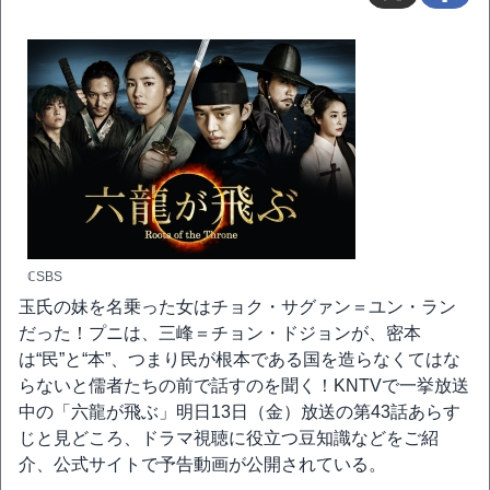
ℂSBS
玉氏の妹を名乗った女はチョク・サグァン＝ユン・ラン
だった！プニは、三峰＝チョン・ドジョンが、密本
は“民”と“本”、つまり民が根本である国を造らなくてはな
らないと儒者たちの前で話すのを聞く！KNTVで一挙放送
中の「六龍が飛ぶ」明日13日（金）放送の第43話あらす
じと見どころ、ドラマ視聴に役立つ豆知識などをご紹
介、公式サイトで予告動画が公開されている。