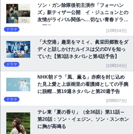
ソン・ガン除隊後初主演作「フォーハン
ズ」新ティザー公開 イ・ジュニョンとの
友情がライバル関係へ…切ない青春ドラマ
に期待
ドラマ
[10時24分]
「大空港」趣里をマミィ、眞栄田郷敦をダ
ディと話しかけたルイスは父のDVを知っ
ていた【第3話ネタバレと第4話予告】
ドラマ
[10時24分]
NHK朝ドラ「風、薫る」赤痢を封じ込め
た見上愛と上坂樹里の看護婦としての手腕
に脱帽…第19週ネタバレと第20週予告
ドラマ
[09時07分]
テレ東「夏の香り」（全36話）第11話～
第20話：ソン・イェジン、ソン・スンホン
に胸が高鳴る