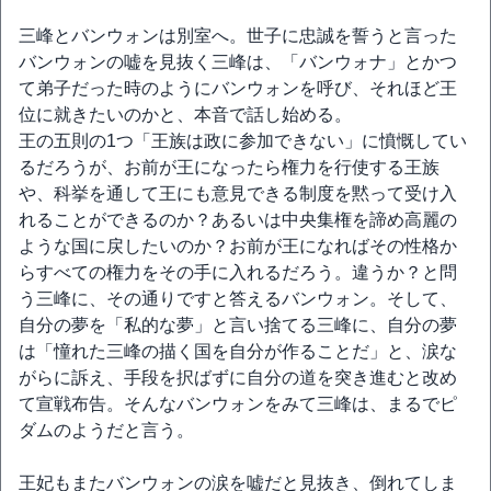
三峰とバンウォンは別室へ。世子に忠誠を誓うと言った
バンウォンの嘘を見抜く三峰は、「バンウォナ」とかつ
て弟子だった時のようにバンウォンを呼び、それほど王
位に就きたいのかと、本音で話し始める。
王の五則の1つ「王族は政に参加できない」に憤慨してい
るだろうが、お前が王になったら権力を行使する王族
や、科挙を通して王にも意見できる制度を黙って受け入
れることができるのか？あるいは中央集権を諦め高麗の
ような国に戻したいのか？お前が王になればその性格か
らすべての権力をその手に入れるだろう。違うか？と問
う三峰に、その通りですと答えるバンウォン。そして、
自分の夢を「私的な夢」と言い捨てる三峰に、自分の夢
は「憧れた三峰の描く国を自分が作ることだ」と、涙な
がらに訴え、手段を択ばずに自分の道を突き進むと改め
て宣戦布告。そんなバンウォンをみて三峰は、まるでピ
ダムのようだと言う。
王妃もまたバンウォンの涙を嘘だと見抜き、倒れてしま