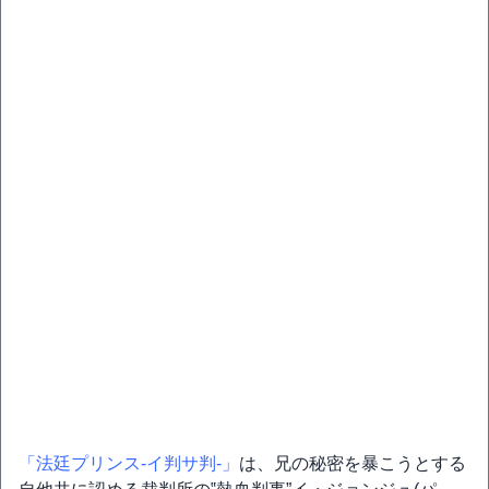
「法廷プリンス‐イ判サ判‐」
は、兄の秘密を暴こうとする