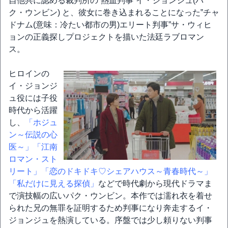
自他共に認める裁判所の‟熱血判事”イ・ジョンジュ(パ
ク・ウンビン) と、彼女に巻き込まれることになった‟チャ
ドナム(意味：冷たい都市の男)エリート判事”サ・ウィヒ
ョンの正義探しプロジェクトを描いた法廷ラブロマン
ス。
ヒロインの
イ・ジョンジ
ュ役には子役
時代から活躍
し、
「ホジュ
ン～伝説の心
医～」
「江南
ロマン・スト
リート」
「恋のドキドキ♡シェアハウス～青春時代～」
「私だけに見える探偵」
などで時代劇から現代ドラマま
で演技幅の広いパク・ウンビン。本作では濡れ衣を着せ
られた兄の無罪を証明するため判事になり奔走するイ・
ジョンジュを熱演している。序盤では少し頼りない判事