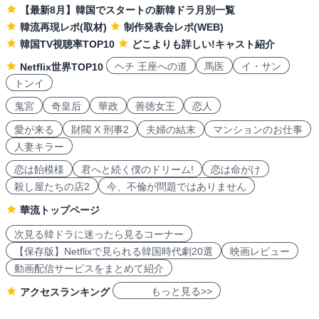
【最新8月】韓国でスタートの新韓ドラ月別一覧
韓流再現レポ(取材)
制作発表会レポ(WEB)
韓国TV視聴率TOP10
どこよりも詳しい!キャスト紹介
ヘチ 王座への道
馬医
イ・サン
Netflix世界TOP10
トンイ
鬼宮
奇皇后
華政
善徳女王
恋人
愛が来る
財閥 X 刑事2
夫婦の結末
マンションのお仕事
人妻キラー
恋は飴模様
君へと続く僕のドリーム!
恋は命がけ
殺し屋たちの店2
今、不倫が問題ではありません
華流トップページ
次見る韓ドラに迷ったら見るコーナー
【保存版】Netflixで見られる韓国時代劇20選
映画レビュー
動画配信サービスをまとめて紹介
もっと見る>>
アクセスランキング