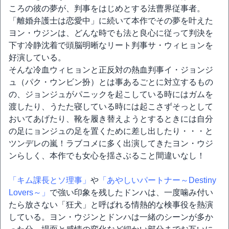
ころの彼の夢が、判事をはじめとする法曹界従事者。
「離婚弁護士は恋愛中」に続いて本作でその夢を叶えた
ヨン・ウジンは、どんな時でも法と良心に従って判決を
下す冷静沈着で頭脳明晰なリート判事サ・ウィヒョンを
好演している。
そんな冷血ウィヒョンと正反対の熱血判事イ・ジョンジ
ュ（パク・ウンビン扮）とは事あるごとに対立するもの
の、ジョンジュがパニックを起こしている時にはガムを
渡したり、うたた寝している時には起こさずそっとして
おいてあげたり、靴を履き替えようとするときには自分
の足にョンジュの足を置くために差し出したり・・・と
ツンデレの嵐！ラブコメに多く出演してきたヨン・ウジ
ンらしく、本作でも女心を揺さぶること間違いなし！
「キム課長とソ理事」
や
「あやしいパートナー～Destiny
Lovers～」
で強い印象を残したドンハは、一度噛み付い
たら放さない「狂犬」と呼ばれる情熱的な検事役を熱演
している。ヨン・ウジンとドンハは一緒のシーンが多か