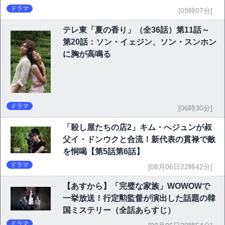
ドラマ
[09時07分]
テレ東「夏の香り」（全36話）第11話～
第20話：ソン・イェジン、ソン・スンホン
に胸が高鳴る
ドラマ
[06時30分]
「殺し屋たちの店2」キム・へジュンが叔
父イ・ドンウクと合流！新代表の貫禄で敵
を恫喝【第5話第6話】
ドラマ
[08月06日22時42分]
【あすから】「完璧な家族」WOWOWで
一挙放送！行定勲監督が演出した話題の韓
国ミステリー（全話あらすじ）
ドラマ