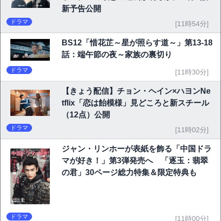
新予告公開
ドラマ
[11時54分]
BS12「惜花芷～星が照らす道～」第13-18
話：端午節の夜～家族の裏切り
ドラマ
[11時30分]
【きょう配信】チョン・ヘイン×ハヨンNe
tflix「恋は飴模様」見どころと新スチール
（12点）公開
ドラマ
[11時02分]
ジャン・リンホーが表紙を飾る「中国ドラ
マが好き！」第3弾発売へ 「逐玉：翡翠
の君」30ページ総力特集＆限定特典も
ドラマ
[11時00分]