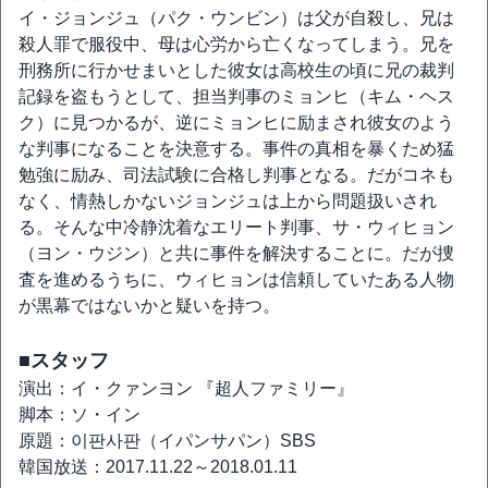
イ・ジョンジュ（パク・ウンビン）は父が自殺し、兄は
殺人罪で服役中、母は心労から亡くなってしまう。兄を
刑務所に行かせまいとした彼女は高校生の頃に兄の裁判
記録を盗もうとして、担当判事のミョンヒ（キム・ヘス
ク）に見つかるが、逆にミョンヒに励まされ彼女のよう
な判事になることを決意する。事件の真相を暴くため猛
勉強に励み、司法試験に合格し判事となる。だがコネも
なく、情熱しかないジョンジュは上から問題扱いされ
る。そんな中冷静沈着なエリート判事、サ・ウィヒョン
（ヨン・ウジン）と共に事件を解決することに。だが捜
査を進めるうちに、ウィヒョンは信頼していたある人物
が黒幕ではないかと疑いを持つ。
■スタッフ
演出：イ・クァンヨン 『超人ファミリー』
脚本：ソ・イン
原題：이판사판（イパンサパン）SBS
韓国放送：2017.11.22～2018.01.11