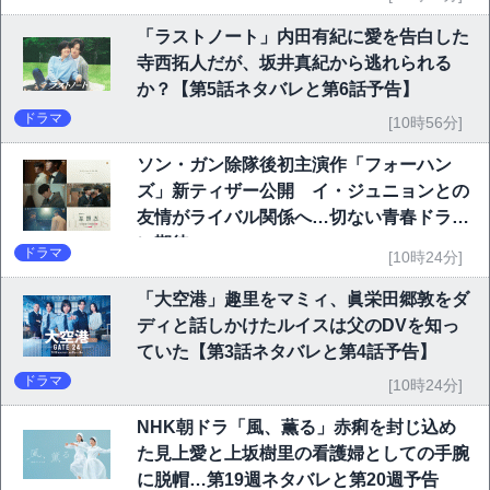
「ラストノート」内田有紀に愛を告白した
寺西拓人だが、坂井真紀から逃れられる
か？【第5話ネタバレと第6話予告】
ドラマ
[10時56分]
ソン・ガン除隊後初主演作「フォーハン
ズ」新ティザー公開 イ・ジュニョンとの
友情がライバル関係へ…切ない青春ドラマ
に期待
ドラマ
[10時24分]
「大空港」趣里をマミィ、眞栄田郷敦をダ
ディと話しかけたルイスは父のDVを知っ
ていた【第3話ネタバレと第4話予告】
ドラマ
[10時24分]
NHK朝ドラ「風、薫る」赤痢を封じ込め
た見上愛と上坂樹里の看護婦としての手腕
に脱帽…第19週ネタバレと第20週予告