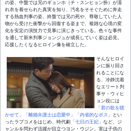
の姿、中盤では兄のギョンホ（チ・スンヒョン扮）が濡
れ衣を着せられた真実を知り、汚名をそそぐために奔走
する熱血判事の姿、終盤では兄の死や、尊敬していた人
物から受けた衝撃から回復する姿まで、複雑な心境の変
化を安定の演技力で見事に演じきっている。色々な事件
を通して新米判事ジョンジュが成長していく姿は必見。
応援したくなるヒロイン像を確立した。
そんなヒロイ
ンに振り回さ
れることにな
る、冷静沈着
なエリート判
事サ・ウィヒ
ョン役には
「君の歌を聴
かせて」
「離婚弁護士は恋愛中」
「内省的なボス」
とい
ったラブコメをはじめ、時代劇
「七日の王妃」
など、ジ
ャンルを問わず活躍が目立つヨン・ウジン。実は子供の