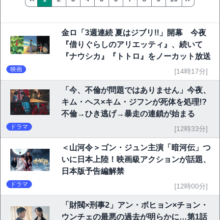
金ロ「3週連続 夏はジブリ!!」開幕 今夜
『借りぐらしのアリエッティ』、続いて
『ナウシカ』『トトロ』をノーカット放送
映画
[14時17分]
「今、不倫が問題ではありません」今夜、
キム・ヘス×キム・ジフンが死体を処理!?
不倫→ひき逃げ→暴走の連鎖が始まる
ドラマ
[12時33分]
＜山河令＞ゴン・ジュン主演「暗河伝」つ
いに日本上陸！映画級アクションが話題、
日本版予告編解禁
ドラマ
[12時00分]
「財閥×刑事2」アン・ボヒョン×チョン・
ウンチェの最悪の過去が明らかに…第1話