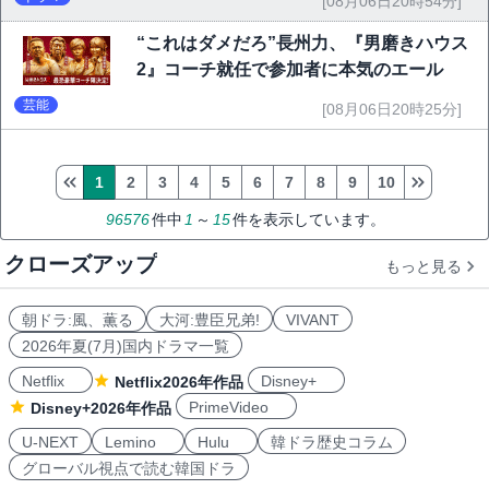
[08月06日20時54分]
“これはダメだろ”長州力、『男磨きハウス
2』コーチ就任で参加者に本気のエール
芸能
[08月06日20時25分]
1
2
3
4
5
6
7
8
9
10
96576
件中
1
～
15
件を表示しています。
クローズアップ
もっと見る
朝ドラ:風、薫る
大河:豊臣兄弟!
VIVANT
2026年夏(7月)国内ドラマ一覧
Netflix
Disney+
Netflix2026年作品
PrimeVideo
Disney+2026年作品
U-NEXT
Lemino
Hulu
韓ドラ歴史コラム
グローバル視点で読む韓国ドラ