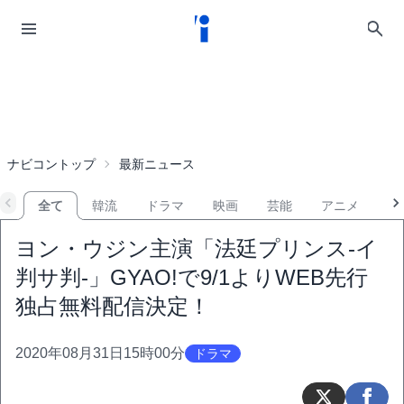
ナビコントップ
最新ニュース
全て
韓流
ドラマ
映画
芸能
アニメ
音
ヨン・ウジン主演「法廷プリンス-イ
判サ判-」GYAO!で9/1よりWEB先行
独占無料配信決定！
2020年08月31日15時00分
ドラマ