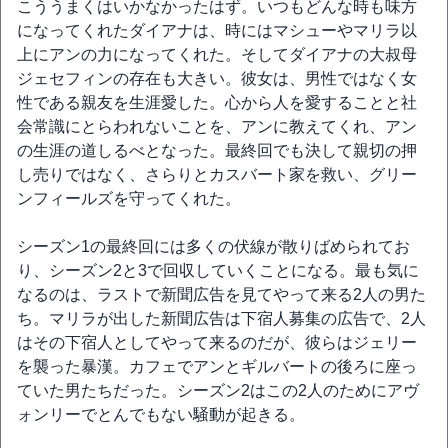
こううまくはいかなかったはず。いつもどんな時も味方
になってくれたダイアナは、時にはマシューやマリラ以
上にアンの力になってくれた。そしてダイアナの大叔母
ジェセフィンの存在も大きい。彼女は、男性ではなく女
性である親友を生涯愛した。心から人を愛することと社
会常識にとらわれないことを、アンに教えてくれ、アン
の生涯の道しるべとなった。最終回でも決して親切の押
し売りではなく、さらりとカスバート家を救い、グリー
ンフィールズを守ってくれた。
シーズン1の最終回には多くの伏線が散りばめられてお
り、シーズン2と3で回収していくことになる。最も気に
なるのは、ラストで新聞広告を見てやって来る2人の男た
ち。マリラが出した新聞広告は下宿人募集の広告で、2人
はその下宿人としてやって来るのだが、彼らはジェリー
を襲った暴漢。カフェでアンとギルバートの後ろに座っ
ていた男たちだった。シーズン2はこの2人のためにアヴ
ォンリーでとんでもない騒動が起きる。