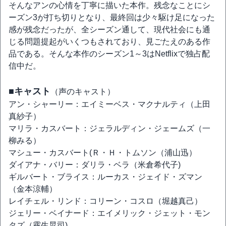
そんなアンの心情を丁寧に描いた本作。残念なことにシ
ーズン3が打ち切りとなり、最終回は少々駆け足になった
感が残念だったが、全シーズン通して、現代社会にも通
じる問題提起がいくつもされており、見ごたえのある作
品である。そんな本作のシーズン1～3はNetflixで独占配
信中だ。
■キャスト
（声のキャスト）
アン・シャーリー：エイミーベス・マクナルティ（上田
真紗子）
マリラ・カスバート：ジェラルディン・ジェームズ（一
柳みる）
マシュー・カスバート(Ｒ・Ｈ・トムソン（浦山迅）
ダイアナ・バリー：ダリラ・ベラ（米倉希代子)
ギルバート・ブライス：ルーカス・ジェイド・ズマン
（金本涼輔）
レイチェル・リンド：コリーン・コスロ（堀越真己）
ジェリー・ベイナード：エイメリック・ジェット・モン
タズ（霧生晃司)