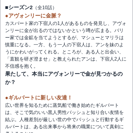
■シーズン2
（全10話）
●アヴォンリーに金脈？
カスバート家の下宿人の1人があるものを発見し、アヴォ
ンリーに金が出るのではないかという噂が広まる。バリ
ー家では金鉱を当てようとするが、マシューとマリラは
慎重になる。一方、もう一人の下宿人は、アンを妹のよ
うにかわいがってくれる。ところが、ある人と出会い、
「直観を研ぎ澄ませ」と教えられたアンは、下宿人2人に
不信感を抱く。
果たして、本当にアヴォンリーで金が見つかるの
か？
●ギルバートに新しい友達！
広い世界を知るために蒸気船で働き始めたギルバート
は、そこで気のいい黒人男性バッシュと知り合い友情を
結ぶ。人種差別が厳しい世の中でバッシュと行動するギ
ルバートは、ある出来事から将来の職業について真剣に