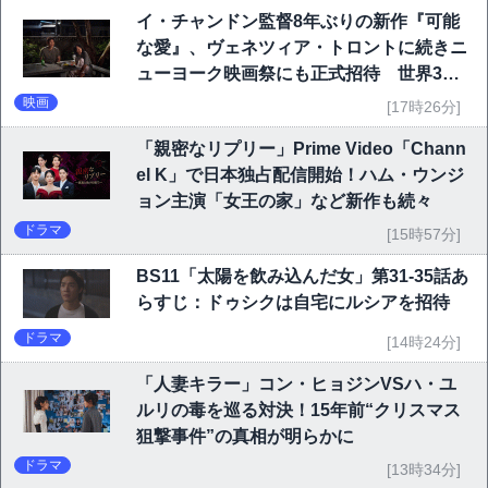
イ・チャンドン監督8年ぶりの新作『可能
な愛』、ヴェネツィア・トロントに続きニ
ューヨーク映画祭にも正式招待 世界3大
映画祭で快挙｜Netflix映画
映画
[17時26分]
「親密なリプリー」Prime Video「Chann
el K」で日本独占配信開始！ハム・ウンジ
ョン主演「女王の家」など新作も続々
ドラマ
[15時57分]
BS11「太陽を飲み込んだ女」第31-35話あ
らすじ：ドゥシクは自宅にルシアを招待
ドラマ
[14時24分]
「人妻キラー」コン・ヒョジンVSハ・ユ
ルリの毒を巡る対決！15年前“クリスマス
狙撃事件”の真相が明らかに
ドラマ
[13時34分]