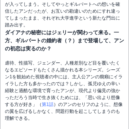
が入ってしまう。そしてやっとギルバートへの想いを確
信したアンだったが、お互いの勘違いのためにすれ違っ
てしまったまま、それぞれ大学進学という新たな門出に
踏み出す。
ダイアナの秘密にはジェリーが関わって来る。一
方、ギルバートの婚約者（？）まで登場して、アン
の初恋は実るのか？
虐待、性描写、ジェンダー、人種差別など目を覆いたく
なるエピソードもたくさん描かれる本シリーズ。シーズ
ン1を観始めた視聴者の中には、主人公アンの癇癪にイラ
イラした方も多かったのでは？しかし、孤児ゆえの辛い
経験と過酷な環境で育ったアンが、現代より偏見の強か
っただろう当時で生き抜くためには、「思い出より想像
する方が好き」（
第1話
）のアンのセリフのように、想像
の翼を広げるしかなく、問題行動を起こしてしまうのも
理解できる。