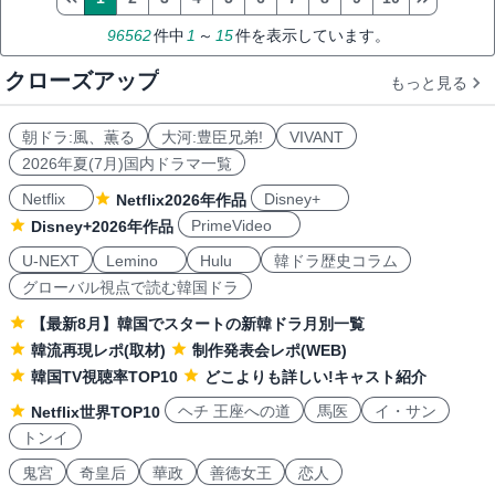
96562
件中
1
～
15
件を表示しています。
クローズアップ
もっと見る
朝ドラ:風、薫る
大河:豊臣兄弟!
VIVANT
2026年夏(7月)国内ドラマ一覧
Netflix
Disney+
Netflix2026年作品
PrimeVideo
Disney+2026年作品
U-NEXT
Lemino
Hulu
韓ドラ歴史コラム
グローバル視点で読む韓国ドラ
【最新8月】韓国でスタートの新韓ドラ月別一覧
韓流再現レポ(取材)
制作発表会レポ(WEB)
韓国TV視聴率TOP10
どこよりも詳しい!キャスト紹介
ヘチ 王座への道
馬医
イ・サン
Netflix世界TOP10
トンイ
鬼宮
奇皇后
華政
善徳女王
恋人