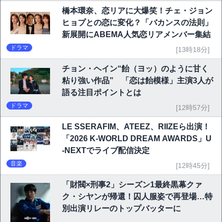
橋本環奈、恋リアに大爆笑！チェ・ジョン
ヒョプとの恋に変化？「バカンスの法則」
新展開にABEMA人気恋リアメンバー集結
ドラマ
[13時18分]
チョン・ヘイン“飴（ヨッ）のように甘く
粘り強い作品” 「恋は飴模様」主演3人が
語る注目ポイントとは
ドラマ
[12時57分]
LE SSERAFIM、ATEEZ、RIIZEら出演！
「2026 K-WORLD DREAM AWARDS」U
-NEXTでライブ配信決定
音楽
[12時45分]
「財閥×刑事2」シーズン1最終黒幕クァ
ク・シヤンが帰還！囚人服姿で再登場…特
別出演リレーのトップバッターに