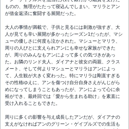
ものの、無理がたたって寝込んでしまい、マリラとアン
が借金返済に奮闘する展開だった。
大人の事情が満載で、子供と見るには刺激が強すぎ、大
人が見ても辛い展開が多かったシーズン1だったが、マシ
ューの優しさに何度も泣かされた。マシューとマリラ、
周りの人びとに支えられアンにも幸せな家族ができた
が、周りのみんなもアンによって多くの気づきがあっ
た。お隣のリンド夫人、ダイアナと彼女の両親、クラス
メート、そして何よりマシューとマリラはアンによっ
て、人生観が大きく変わった。特にマリラは剛直すぎる
その性格ゆえに、アンを傷つけ自分自身さえがんじがら
めになってしまうこともあったが、アンによって心に余
裕ができ、最終回では「愛から生まれる助け」を素直に
受け入れることもできた。
周りに多くの影響を与え成長したアンだが、ダイアナの
支えがなければアンのグリーン・ゲイブルズでの生活も