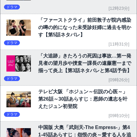
ドラマ
[12時23分]
「ファーストクライ」前田敦子が院内感染
の噂の的になった未受診妊婦に過去を明か
す【第5話ネタバレ】
ドラマ
[11時31分]
「大追跡」きたろうの死因は事故…第一発
見者の望月歩や捜査一課長の遠藤憲一まで
揃って炎上【第3話ネタバレと第4話予告】
ドラマ
[09時26分]
テレビ大阪 「ホジュン～伝説の心医～」
第26話～30話あらすじ：恩師の遺志を叶
えたジュン初登院
ドラマ
[09時10分]
中国版 大奥「武則天-The Empress-」第4
1-45話あらすじ：怨恨の炎～愛する人を追