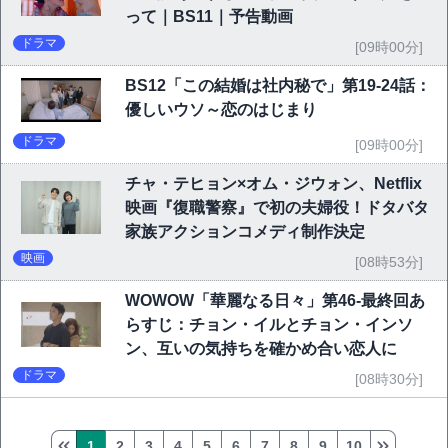
って｜BS11｜予告動画
ドラマ
[09時00分]
BS12「この結婚は社内秘で」第19-24話：
優しいウソ～恋のはじまり
ドラマ
[09時00分]
チャ・テヒョン×オム・ジウォン、Netflix
映画『復職警察』で初の夫婦役！ドタバタ
家族アクションコメディ制作決定
映画
[08時53分]
WOWOW「華麗なる日々」第46-最終回あ
らすじ：チョン・イルとチョン・インソ
ン、互いの気持ちを確かめ合い恋人に
ドラマ
[08時30分]
1
2
3
4
5
6
7
8
9
10