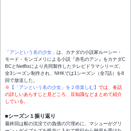
「アンという名の少女」
は、カナダの小説家ルーシー・
モード・モンゴメリによる小説『赤毛のアン』をカナダC
BCとNetflixにより共同製作したテレビドラマシリーズ。
全3シーズン制作され、NHKでは1シーズン（全7話）を8
回で放送した。
※
【「アンという名の少女」を２倍楽しむ】
では、各話
の詳しいあらすじと見どころ、豆知識などまとめて紹介
している。
■シーズン１振り返り
最終回は船の沈没での負債の穴埋めに、マシューがグリ
ーン・ゲイブルズを抵当に入れて銀行から融資を受けた