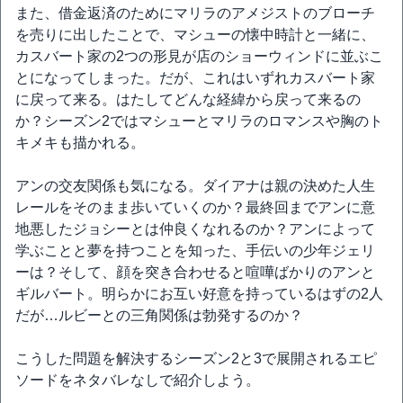
また、借金返済のためにマリラのアメジストのブローチ
を売りに出したことで、マシューの懐中時計と一緒に、
カスバート家の2つの形見が店のショーウィンドに並ぶこ
とになってしまった。だが、これはいずれカスバート家
に戻って来る。はたしてどんな経緯から戻って来るの
か？シーズン2ではマシューとマリラのロマンスや胸のト
キメキも描かれる。
アンの交友関係も気になる。ダイアナは親の決めた人生
レールをそのまま歩いていくのか？最終回までアンに意
地悪したジョシーとは仲良くなれるのか？アンによって
学ぶことと夢を持つことを知った、手伝いの少年ジェリ
ーは？そして、顔を突き合わせると喧嘩ばかりのアンと
ギルバート。明らかにお互い好意を持っているはずの2人
だが…ルビーとの三角関係は勃発するのか？
こうした問題を解決するシーズン2と3で展開されるエピ
ソードをネタバレなしで紹介しよう。