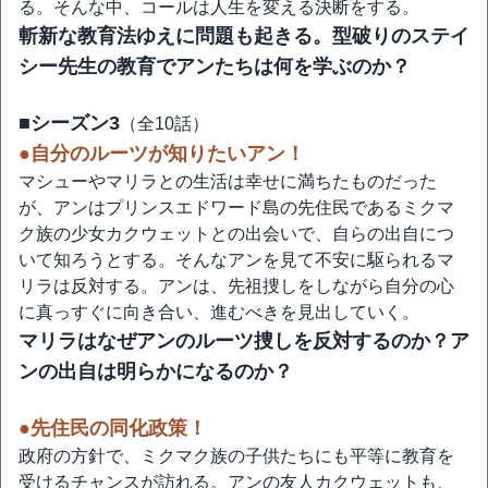
る。そんな中、コールは人生を変える決断をする。
斬新な教育法ゆえに問題も起きる。型破りのステイ
シー先生の教育でアンたちは何を学ぶのか？
■シーズン3
（全10話）
●自分のルーツが知りたいアン！
マシューやマリラとの生活は幸せに満ちたものだった
が、アンはプリンスエドワード島の先住民であるミクマ
ク族の少女カクウェットとの出会いで、自らの出自につ
いて知ろうとする。そんなアンを見て不安に駆られるマ
リラは反対する。アンは、先祖捜しをしながら自分の心
に真っすぐに向き合い、進むべきを見出していく。
マリラはなぜアンのルーツ捜しを反対するのか？ア
ンの出自は明らかになるのか？
●先住民の同化政策！
政府の方針で、ミクマク族の子供たちにも平等に教育を
受けるチャンスが訪れる。アンの友人カクウェットも、