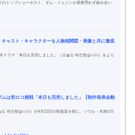
主義”のトップショーホスト、ダム・イェジンが昼夜問わず絡み合い
」キャスト・キャラクターを人物相関図・画像と共に徹底
BS新水木ドラマ「本日も完売しました」（오늘도 매진했습니다）をより
ボムは初ロコ挑戦「本日も完売しました」【制作発表会動
도 매진했습니다）が4月22日の初放送を前に、ソウル・木洞のS