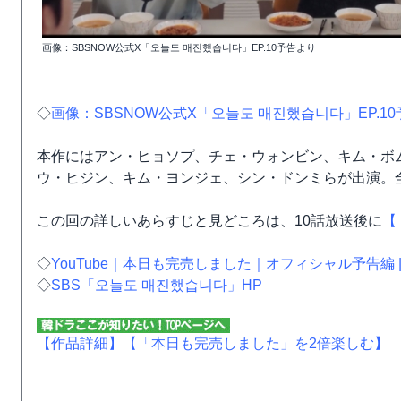
画像：SBSNOW公式X「오늘도 매진했습니다」EP.10予告より
◇
画像：SBSNOW公式X「오늘도 매진했습니다」EP.10
本作にはアン・ヒョソプ、チェ・ウォンビン、キム・ボ
ウ・ヒジン、キム・ヨンジェ、シン・ドンミらが出演。全12
この回の詳しいあらすじと見どころは、10話放送後に
【
◇
YouTube｜本日も完売しました｜オフィシャル予告編 | Ne
◇
SBS「오늘도 매진했습니다」HP
【作品詳細】
【「本日も完売しました」を2倍楽しむ】