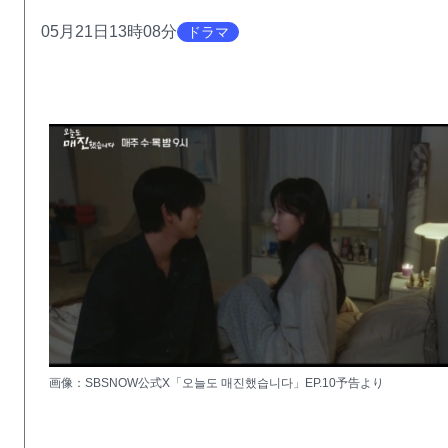
05月21日13時08分
ドラマ
画像：SBSNOW公式X「오늘도 매진했습니다」EP.10予告より