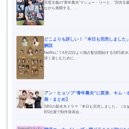
完璧主義の“青年農夫”マシュー・リーと、“完売
ながら展開する、...
どこよりも詳しい！「本日も完売しました
解説
Netflixにて4月22日より独占配信開始するS
深く楽しむために...
アン・ヒョソプ“青年農夫”に変身、キム・
画・まとめ】
SBSの新水木ドラマ「本日も完売しました」（오늘
BS社屋で制作発表会...