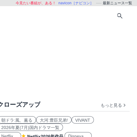
今見たい番組が、ある！
navicon［ナビコン］
最新ニュース一覧
クローズアップ
もっと見る
朝ドラ:風、薫る
大河:豊臣兄弟!
VIVANT
2026年夏(7月)国内ドラマ一覧
Netflix
Disney+
Netflix2026年作品