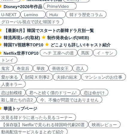
PrimeVideo
Disney+2026年作品
U-NEXT
Lemino
Hulu
韓ドラ歴史コラム
グローバル視点で読む韓国ドラ
【最新8月】韓国でスタートの新韓ドラ月別一覧
韓流再現レポ(取材)
制作発表会レポ(WEB)
韓国TV視聴率TOP10
どこよりも詳しい!キャスト紹介
ヘチ 王座への道
馬医
イ・サン
Netflix世界TOP10
トンイ
鬼宮
奇皇后
華政
善徳女王
恋人
愛が来る
財閥 X 刑事2
夫婦の結末
マンションのお仕事
人妻キラー
恋は飴模様
君へと続く僕のドリーム!
恋は命がけ
殺し屋たちの店2
今、不倫が問題ではありません
華流トップページ
次見る韓ドラに迷ったら見るコーナー
【保存版】Netflixで見られる韓国時代劇20選
映画レビュー
動画配信サービスをまとめて紹介