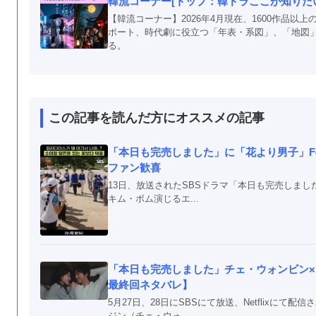
韓流コーナー[トップ：韓ドラここが知りたい！
【韓流コーナー】2026年4月現在、1600作品
ポート、時代劇に役立つ「年表・系図」、「地図
る。
この記事を読んだ方にオススメの記事
「本日も完売しました」に「花より男子」F
ファン歓喜
13日、放送されたSBSドラマ「本日も完売しま
キム・ボム演じるエ...
「本日も完売しました」チェ・ウォンビン×
最終回ネタバレ】
5月27日、28日にSBSにて放送、Netflixに
ジン（チェ・ウォ...