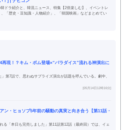
] | ナビコン
以上の韓ドラ紹介と、韓流ニュース、特集【2倍楽しむ】、イベントレ
」、「歴史・豆知識・人物紹介」、「韓国映画」などまとめてい
4再現！？キム・ボム登場×“パラダイス”流れる神演出に
した」第7話で、思わぬサプライズ演出が話題を呼んでいる。劇中、
[05月14日12時16分]
アン・ヒョソプ5年前の騒動の真実と向き合う【第11話・
て配信される「本日も完売しました」第11話第12話（最終回）では、イェ