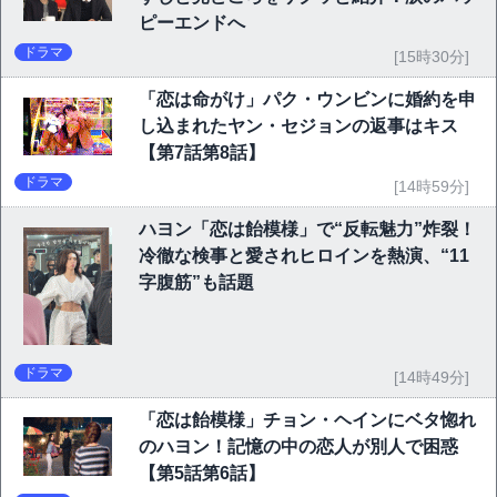
ピーエンドへ
ドラマ
[15時30分]
「恋は命がけ」パク・ウンビンに婚約を申
し込まれたヤン・セジョンの返事はキス
【第7話第8話】
ドラマ
[14時59分]
ハヨン「恋は飴模様」で“反転魅力”炸裂！
冷徹な検事と愛されヒロインを熱演、“11
字腹筋”も話題
ドラマ
[14時49分]
「恋は飴模様」チョン・ヘインにベタ惚れ
のハヨン！記憶の中の恋人が別人で困惑
【第5話第6話】