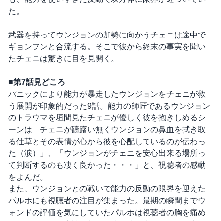
た。
武器を持ってウンジョンの加勢に向かうチェニは途中で
ギョンフンと合流する。そこで彼から終末の事実を聞い
たチェニは驚きに目を見開く。
■第7話見どころ
パニックにより能力が暴走したウンジョンをチェニが救
う展開が印象的だった9話。能力の師匠であるウンジョン
のトラウマを垣間見たチェニが優しく彼を抱きしめるシ
ーンは「チェニが躊躇い無くウンジョンの鼻血を拭き取
る仕草とその表情が心から彼を心配しているのが伝わっ
た（涙）」、「ウンジョンがチェニを安心出来る場所っ
て判断するのも凄く良かった・・・」と、視聴者の感動
をよんだ。
また、ウンジョンとの戦いで能力の反動の限界を迎えた
パルホにも視聴者の注目が集まった。最期の瞬間までウ
ォンドの評価を気にしていたパルホは視聴者の胸を痛め