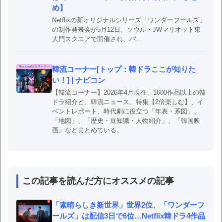
め】
Netflixの新オリジナルシリーズ「ワンダーフールズ」
の制作発表会が5月12日、ソウル・JWマリオット東
大門スクエアで開催され、パ...
韓流コーナー[トップ：韓ドラここが知りた
い！] | ナビコン
【韓流コーナー】2026年4月現在、1600作品以上の韓
ドラ紹介と、韓流ニュース、特集【2倍楽しむ】、イ
ベントレポート、時代劇に役立つ「年表・系図」、
「地図」、「歴史・豆知識・人物紹介」、「韓国映
画」などまとめている。
この記事を読んだ方にオススメの記事
「素晴らしき新世界」世界2位、「ワンダーフ
ールズ」は配信3日で6位…Netflix韓ドラ4作品