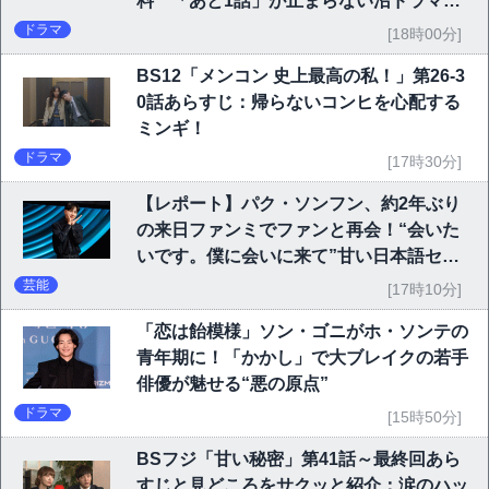
料 「あと1話」が止まらない沼ドラマを
チェック
ドラマ
[18時00分]
BS12「メンコン 史上最高の私！」第26-3
0話あらすじ：帰らないコンヒを心配する
ミンギ！
ドラマ
[17時30分]
【レポート】パク・ソンフン、約2年ぶり
の来日ファンミでファンと再会！“会いた
いです。僕に会いに来て”甘い日本語セリ
フに大歓声
芸能
[17時10分]
「恋は飴模様」ソン・ゴニがホ・ソンテの
青年期に！「かかし」で大ブレイクの若手
俳優が魅せる“悪の原点”
ドラマ
[15時50分]
BSフジ「甘い秘密」第41話～最終回あら
すじと見どころをサクッと紹介：涙のハッ