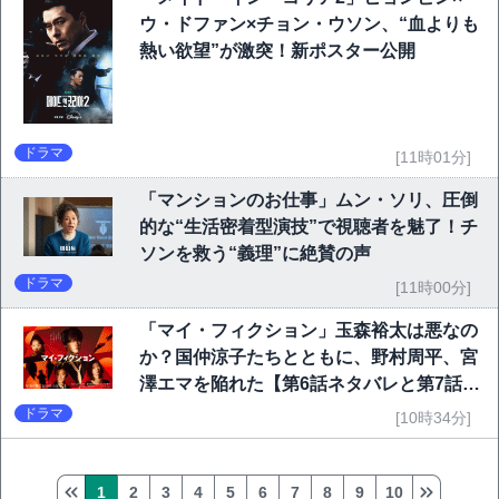
ウ・ドファン×チョン・ウソン、“血よりも
熱い欲望”が激突！新ポスター公開
ドラマ
[11時01分]
「マンションのお仕事」ムン・ソリ、圧倒
的な“生活密着型演技”で視聴者を魅了！チ
ソンを救う“義理”に絶賛の声
ドラマ
[11時00分]
「マイ・フィクション」玉森裕太は悪なの
か？国仲涼子たちとともに、野村周平、宮
澤エマを陥れた【第6話ネタバレと第7話予
告】
ドラマ
[10時34分]
1
2
3
4
5
6
7
8
9
10