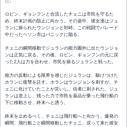
た。
ロビン、ギョンフンと合流したチェニは市民を守るた
め、終末計画の阻止に向かう。その途中、彼女達はジュ
ランに操られたウンジョンと対峙。この戦闘でパレード
中だったヘソン市はパニックに陥る。
チェニの瞬間移動でジュランの能力圏外に出たウンジョ
ンは正気に戻る。その後、ロビン、ギョンフンの元に戻
った2人は力を合わせ、市民を操るジュランと戦った。
能力の反動による限界を感じたジュランは、駆けつけた
ホランに復讐を託す。ホランはウンジョンを刺すが、チ
ェニに化けていたことが災いし、信者に刺された。ジュ
ランは逆上し、残った力で市民を薬品が乗った飛行船の
下に移動させ、終末へと誘う。
終末を止めるべく、チェニは飛行船へと向かう。爆発の
瞬間、飛行船ごと瞬間移動したチェニ。戻って来た彼女