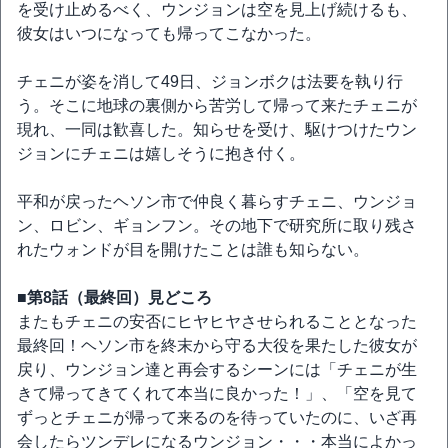
を受け止めるべく、ウンジョンは空を見上げ続けるも、
彼女はいつになっても帰ってこなかった。
チェニが姿を消して49日、ジョンボクは法要を執り行
う。そこに地球の裏側から苦労して帰って来たチェニが
現れ、一同は歓喜した。知らせを受け、駆けつけたウン
ジョンにチェニは嬉しそうに抱き付く。
平和が戻ったヘソン市で仲良く暮らすチェニ、ウンジョ
ン、ロビン、ギョンフン。その地下で研究所に取り残さ
れたウォンドが目を開けたことは誰も知らない。
■第8話（最終回）見どころ
またもチェニの安否にヒヤヒヤさせられることとなった
最終回！ヘソン市を終末から守る大役を果たした彼女が
戻り、ウンジョン達と再会するシーンには「チェニが生
きて帰ってきてくれて本当に良かった！」、「空を見て
ずっとチェニが帰って来るのを待っていたのに、いざ再
会したらツンデレになるウンジョン・・・本当によかっ