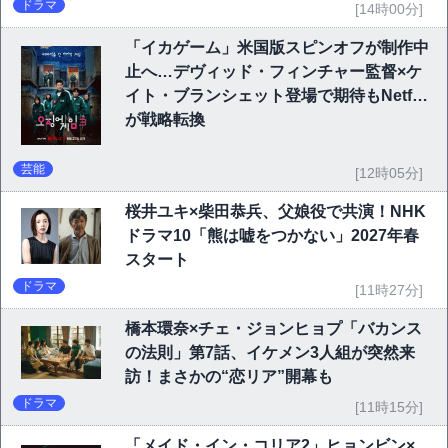
ドラマ
[14時00分]
「イカゲーム」米国版スピンオフが制作中
止へ…デヴィッド・フィンチャー監督×ケ
イト・ブランシェット登場で期待もNetflix
が戦略転換
芸能
[12時05分]
桜井ユキ×柴田恭兵、父娘役で共演！NHK
ドラマ10「熊は嘘をつかない」2027年春
スタート
ドラマ
[11時27分]
橋本環奈×チェ・ジョンヒョプ「バカンス
の法則」第7話、イケメン3人組が突然来
訪！まさかの“恋リア”開幕も
ドラマ
[11時15分]
「メイド・イン・コリア2」ヒョンビン×