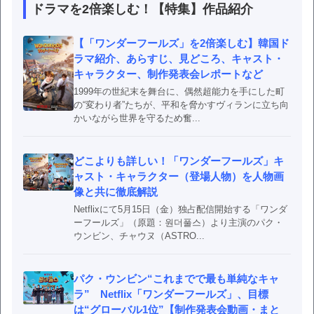
ドラマを2倍楽しむ！【特集】作品紹介
【「ワンダーフールズ」を2倍楽しむ】韓国ド
ラマ紹介、あらすじ、見どころ、キャスト・
キャラクター、制作発表会レポートなど
1999年の世紀末を舞台に、偶然超能力を手にした町
の“変わり者”たちが、平和を脅かすヴィランに立ち向
かいながら世界を守るため奮...
どこよりも詳しい！「ワンダーフールズ」キ
ャスト・キャラクター（登場人物）を人物画
像と共に徹底解説
Netflixにて5月15日（金）独占配信開始する「ワンダ
ーフールズ」（原題：원더풀스）より主演のパク・
ウンビン、チャウヌ（ASTRO...
パク・ウンビン“これまでで最も単純なキャ
ラ” Netflix「ワンダーフールズ」、目標
は“グローバル1位”【制作発表会動画・まと