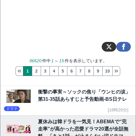
96620
件中
1
～
15
件を表示しています。
1
2
3
4
5
6
7
8
9
10
衝撃の事実～ソックの焦り「ウンヒの涙」
第31-35話あらすじと予告動画-BS日テレ
ドラマ
[18時20分]
夏休みは韓ドラを一気見！ABEMAで“完
走率”が高かった恋愛ドラマ20選が全話無