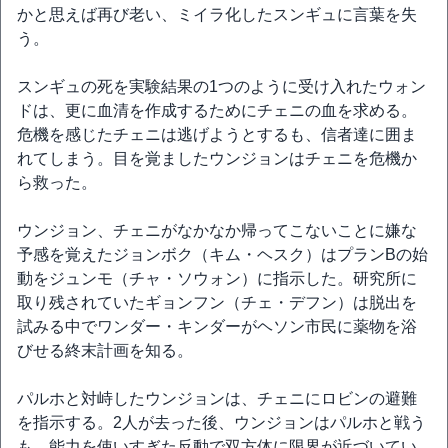
かと思えば再び老い、ミイラ化したスンギュに言葉を失
う。
スンギュの死を実験結果の1つのように受け入れたウォン
ドは、更に血清を作成するためにチェニの血を求める。
危機を感じたチェニは逃げようとするも、信者達に囲ま
れてしまう。目を覚ましたウンジョンはチェニを危機か
ら救った。
ウンジョン、チェニがなかなか帰ってこないことに嫌な
予感を覚えたジョンボク（キム・ヘスク）はプランBの始
動をジュンモ（チャ・ソウォン）に指示した。研究所に
取り残されていたギョンフン（チェ・デフン）は脱出を
試みる中でワンダー・キンダーがヘソン市民に薬物を浴
びせる終末計画を知る。
パルホと対峙したウンジョンは、チェニにロビンの避難
を指示する。2人が去った後、ウンジョンはパルホと戦う
も、能力を使いすぎた反動で双方体に限界が近づいてい