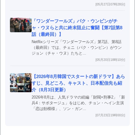
[05月27日07時28分]
「ワンダーフールズ」パク・ウンビンがチ
ャ・ウヌらと共に終末阻止に奮闘【第7話第8
話（最終回）】
Netflixシリーズ「ワンダーフールズ」第7話、第8話
（最終回）では、チェニ（パク・ウンビン）がウン
ジョン（チャ・ウヌ）たちと...
[05月20日18時10分]
【2026年8月韓国でスタートの新ドラマ】あら
すじ、見どころ、キャスト、日本配信先も紹
介（8月3日更新）
2026年8月は、人気ドラマの続編「財閥×刑事2」「新
兵4：サボタージュ」をはじめ、チョン・ヘイン主演
「恋は飴模様」、ソン・ガン...
[07月23日19時00分]