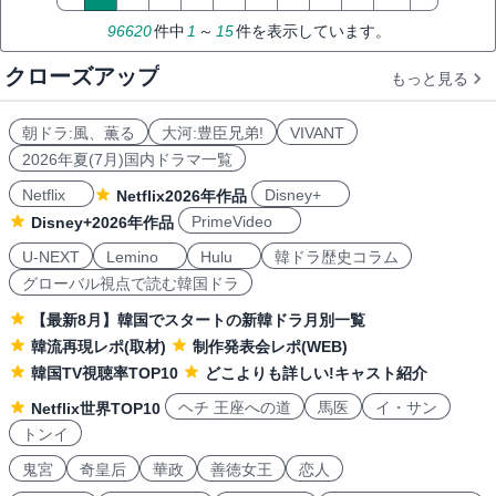
96620
件中
1
～
15
件を表示しています。
クローズアップ
もっと見る
朝ドラ:風、薫る
大河:豊臣兄弟!
VIVANT
2026年夏(7月)国内ドラマ一覧
Netflix
Disney+
Netflix2026年作品
PrimeVideo
Disney+2026年作品
U-NEXT
Lemino
Hulu
韓ドラ歴史コラム
グローバル視点で読む韓国ドラ
【最新8月】韓国でスタートの新韓ドラ月別一覧
韓流再現レポ(取材)
制作発表会レポ(WEB)
韓国TV視聴率TOP10
どこよりも詳しい!キャスト紹介
ヘチ 王座への道
馬医
イ・サン
Netflix世界TOP10
トンイ
鬼宮
奇皇后
華政
善徳女王
恋人