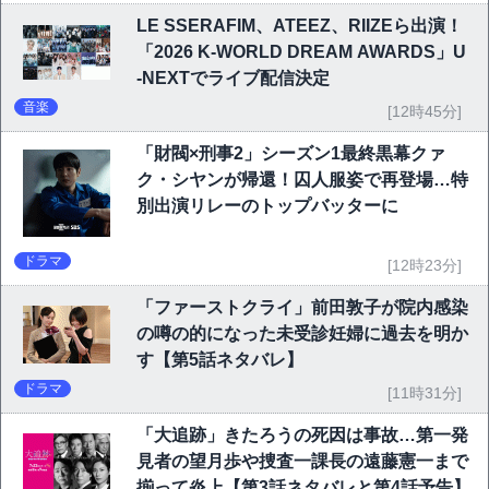
LE SSERAFIM、ATEEZ、RIIZEら出演！
「2026 K-WORLD DREAM AWARDS」U
-NEXTでライブ配信決定
音楽
[12時45分]
「財閥×刑事2」シーズン1最終黒幕クァ
ク・シヤンが帰還！囚人服姿で再登場…特
別出演リレーのトップバッターに
ドラマ
[12時23分]
「ファーストクライ」前田敦子が院内感染
の噂の的になった未受診妊婦に過去を明か
す【第5話ネタバレ】
ドラマ
[11時31分]
「大追跡」きたろうの死因は事故…第一発
見者の望月歩や捜査一課長の遠藤憲一まで
揃って炎上【第3話ネタバレと第4話予告】