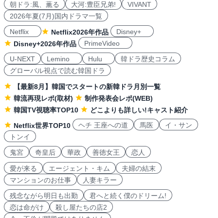
朝ドラ:風、薫る
大河:豊臣兄弟!
VIVANT
2026年夏(7月)国内ドラマ一覧
Netflix
Disney+
Netflix2026年作品
PrimeVideo
Disney+2026年作品
U-NEXT
Lemino
Hulu
韓ドラ歴史コラム
グローバル視点で読む韓国ドラ
【最新8月】韓国でスタートの新韓ドラ月別一覧
韓流再現レポ(取材)
制作発表会レポ(WEB)
韓国TV視聴率TOP10
どこよりも詳しい!キャスト紹介
ヘチ 王座への道
馬医
イ・サン
Netflix世界TOP10
トンイ
鬼宮
奇皇后
華政
善徳女王
恋人
愛が来る
エージェント・キム
夫婦の結末
マンションのお仕事
人妻キラー
残念ながら明日も出勤
君へと続く僕のドリーム!
恋は命がけ
殺し屋たちの店2