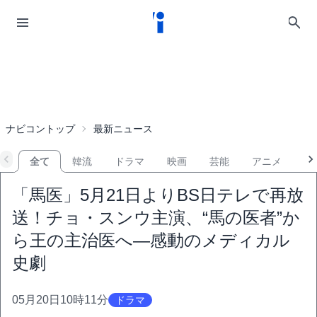
ナビコントップ
最新ニュース
全て
韓流
ドラマ
映画
芸能
アニメ
音
「馬医」5月21日よりBS日テレで再放
送！チョ・スンウ主演、“馬の医者”か
ら王の主治医へ―感動のメディカル
史劇
05月20日10時11分
ドラマ