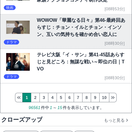
映画
[08時53分]
WOWOW「華麗なる日々」第46-最終回あ
らすじ：チョン・イルとチョン・インソ
ン、互いの気持ちを確かめ合い恋人に
ドラマ
[08時30分]
テレビ大阪「イ・サン」第41-45話あらす
じと見どころ：無謀な戦い～即位の日｜T
VO
ドラマ
[08時30分]
1
2
3
4
5
6
7
8
9
10
96561
件中
1
～
15
件を表示しています。
クローズアップ
もっと見る