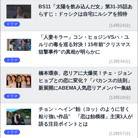
BS11「太陽を飲み込んだ女」第31-35話あ
らすじ：ドゥシクは自宅にルシアを招待
ドラマ
[14時24分]
「人妻キラー」コン・ヒョジンVSハ・ユ
ルリの毒を巡る対決！15年前“クリスマス
狙撃事件”の真相が明らかに
ドラマ
[13時34分]
橋本環奈、恋リアに大爆笑！チェ・ジョン
ヒョプとの恋に変化？「バカンスの法則」
新展開にABEMA人気恋リアメンバー集結
ドラマ
[13時18分]
チョン・ヘイン“飴（ヨッ）のように甘く
粘り強い作品” 「恋は飴模様」主演3人が
語る注目ポイントとは
ドラマ
[12時57分]