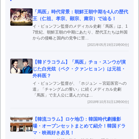
「馬医」時代背景：朝鮮王朝中期を4人の歴代
王（仁祖、孝宗、顕宗、粛宗）で辿る！
イ・ビョンフン監督のメディカル史劇「馬医」は、1
7世紀、朝鮮王朝の中期にあたり、歴代王たちは外国
からの侵略と国内の党争に苦...
[2021年05月19日21時00分]
【韓ドラコラム】「馬医」チョ・スンウが演
じた白光炫（ペク・クァンヒョン）は元祖・
外科医？
イ・ビョンフン監督が、「ホジュン ～宮廷医官への
道」「チャングムの誓い」に続くメディカル史劇
「馬医」で主人公に選んだのは...
[2018年10月31日12時00分]
【韓流コラム】ロケ地①：韓国時代劇撮影
場・オープンセットまとめて紹介！韓国ドラ
マ・映画好き必見！