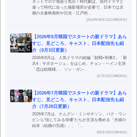
ネットでロケ地巡り気分！時代劇は、現代ドラマと
違って時代に合った撮影場所が必要で、日本では京
都の太秦映画村や日光・江戸村...
[2019年08月11日19時25分]
【2026年8月韓国でスタートの新ドラマ】あら
すじ、見どころ、キャスト、日本配信先も紹
介（8月3日更新）
2026年8月は、人気ドラマの続編「財閥×刑事2」「新
兵4：サボタージュ」をはじめ、チョン・ヘイン主演
「恋は飴模様」、ソン・ガン...
[07月23日19時00分]
【2026年7月韓国でスタートの新ドラマ】あら
すじ、見どころ、キャスト、日本配信先も紹
介（7月28日更新）
2026年7月は、ナムグン・ミンやチソン、パク・ウン
ビンら“信じてみる俳優”たちが主演を務める「夫婦の
結末（結婚の完成）」、「...
[06月19日21時40分]