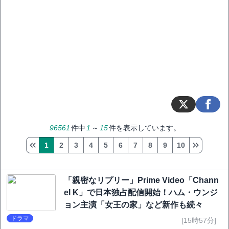
96561
件中
1
～
15
件を表示しています。
1
2
3
4
5
6
7
8
9
10
「親密なリプリー」Prime Video「Chann
el K」で日本独占配信開始！ハム・ウンジ
ョン主演「女王の家」など新作も続々
ドラマ
[15時57分]