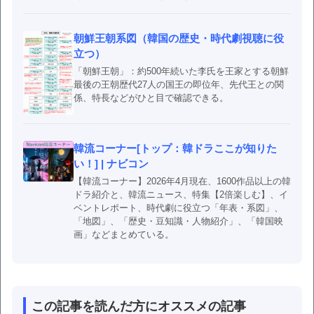
朝鮮王朝系図（韓国の歴史・時代劇視聴に役
立つ）
「朝鮮王朝」：約500年続いた李氏を王家とする朝鮮
最後の王朝歴代27人の国王の即位年、先代王との関
係、特長などがひと目で確認できる。
韓流コーナー[トップ：韓ドラここが知りた
い！] | ナビコン
【韓流コーナー】2026年4月現在、1600作品以上の韓
ドラ紹介と、韓流ニュース、特集【2倍楽しむ】、イ
ベントレポート、時代劇に役立つ「年表・系図」、
「地図」、「歴史・豆知識・人物紹介」、「韓国映
画」などまとめている。
この記事を読んだ方にオススメの記事