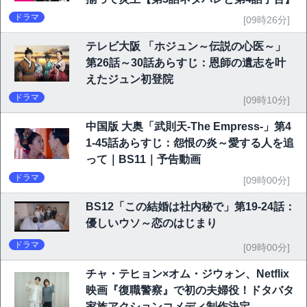
ドラマ
[09時26分]
テレビ大阪 「ホジュン～伝説の心医～」
第26話～30話あらすじ：恩師の遺志を叶
えたジュン初登院
ドラマ
[09時10分]
中国版 大奥「武則天-The Empress-」第4
1-45話あらすじ：怨恨の炎～愛する人を追
って｜BS11｜予告動画
ドラマ
[09時00分]
BS12「この結婚は社内秘で」第19-24話：
優しいウソ～恋のはじまり
ドラマ
[09時00分]
チャ・テヒョン×オム・ジウォン、Netflix
映画『復職警察』で初の夫婦役！ドタバタ
家族アクションコメディ制作決定