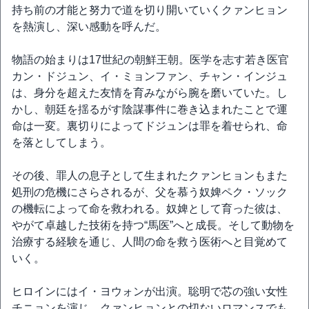
持ち前の才能と努力で道を切り開いていくクァンヒョン
を熱演し、深い感動を呼んだ。
物語の始まりは17世紀の朝鮮王朝。医学を志す若き医官
カン・ドジュン、イ・ミョンファン、チャン・インジュ
は、身分を超えた友情を育みながら腕を磨いていた。し
かし、朝廷を揺るがす陰謀事件に巻き込まれたことで運
命は一変。裏切りによってドジュンは罪を着せられ、命
を落としてしまう。
その後、罪人の息子として生まれたクァンヒョンもまた
処刑の危機にさらされるが、父を慕う奴婢ペク・ソック
の機転によって命を救われる。奴婢として育った彼は、
やがて卓越した技術を持つ“馬医”へと成長。そして動物を
治療する経験を通じ、人間の命を救う医術へと目覚めて
いく。
ヒロインにはイ・ヨウォンが出演。聡明で芯の強い女性
チニョンを演じ、クァンヒョンとの切ないロマンスでも