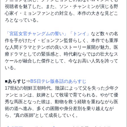
視聴者を魅了した。また、ソン・チャンミンが演じる野
心家イ・ミョンファンとの対立も、本作の大きな見どこ
ろとなっている。
「宮廷女官チャングムの誓い」
「トンイ」
など数々の名
作を手がけたイ・ビョンフン監督らしく、本作でも重厚
な人間ドラマとテンポの良いストーリー展開が魅力。医
療ドラマとしての緊張感と、時代劇ならではの壮大なス
ケールが融合した傑作として、今なお高い人気を誇って
いる。
■あらすじ
⇒
BS日テレ版各話のあらすじ
17世紀の朝鮮王朝時代。陰謀によって父を失った少年ク
ァンヒョンは、奴婢として牧場で育てられる。やがて優
秀な馬医となった彼は、動物を救う経験を重ねながら医
術の道へ進み、多くの困難や身分差別を乗り越えなが
ら、“真の医師”として成長していく。