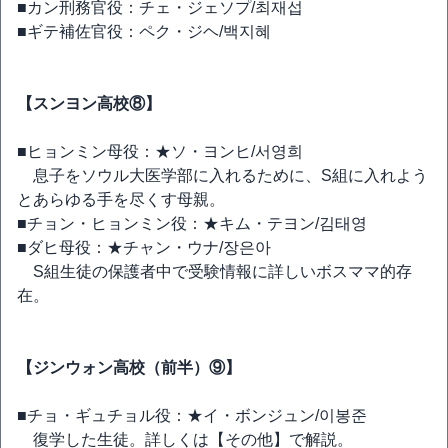
■カン刑務官役：チェ・ジェソプ/최재섭
■ギテ補佐官役：ペク・ジヘ/백지혜
【スンヨン高校⑧】
■ヒョンミン母役：★ソ・ヨンヒ/서영희
息子をソウル大医学部に入れるために、S組に入れよう
とあらゆる手を尽くす母親。
■チョン・ヒョンミン役：★キム・テヨン/김태영
■ダヒ母役：★チャン・ウナ/장은아
S組生徒の保護者中で受験情報に詳しいボスママ的存
在。
【ジンウォン高校（前半）⑨】
■チョ・ギュチョル役：★イ・ボンジュン/이봉준
復学した生徒。詳しくは【その他】で解説。