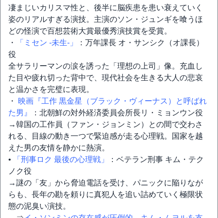
凄まじいカリスマ性と、後半に脳疾患を患い衰えていく
姿のリアルすぎる演技。主演のソン・ジュンギを喰うほ
どの怪演で百想芸術大賞最優秀演技賞を受賞。
・
「ミセン -未生-」
：万年課長 オ・サンシク（オ課長）
役
全サラリーマンの涙を誘った「理想の上司」像。充血し
た目や疲れ切った背中で、現代社会を生きる大人の悲哀
と温かさを完璧に表現。
・
映画『工作 黒金星（ブラック・ヴィーナス）と呼ばれ
た男』
：北朝鮮の対外経済委員会所長リ・ミョンウン役
→韓国の工作員（ファン・ジョンミン）との間で交わさ
れる、目線の動き一つで緊迫感が走る心理戦。国家を越
えた男の友情を静かに熱演。
•
「刑事ロク 最後の心理戦」
：ベテラン刑事 キム・テク
ノク役
→謎の「友」から脅迫電話を受け、パニックに陥りなが
らも、長年の勘を頼りに真犯人を追い詰めていく極限状
態の泥臭い演技。
⇒
イ・ソンミンの存在感が圧倒的 キム・ムヨルを支