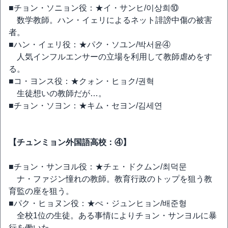
■チョン・ソニョン役：★イ・サンヒ/이상희⑩
数学教師。ハン・イェリによるネット誹謗中傷の被害
者。
■ハン・イェリ役：★パク・ソユン/박서윤④
人気インフルエンサーの立場を利用して教師虐めをす
る。
■コ・ヨンス役：★クォン・ヒョク/권혁
生徒想いの教師だが…。
■チョン・ソヨン：★キム・セヨン/김세연
【チュンミョン外国語高校：④】
■チョン・サンヨル役：★チェ・ドクムン/최덕문
ナ・ファジン憧れの教師。教育行政のトップを狙う教
育監の座を狙う。
■パク・ヒョヌン役：★ぺ・ジュンヒョン/배준형
全校1位の生徒。ある事情によりチョン・サンヨルに暴
行を働いた。