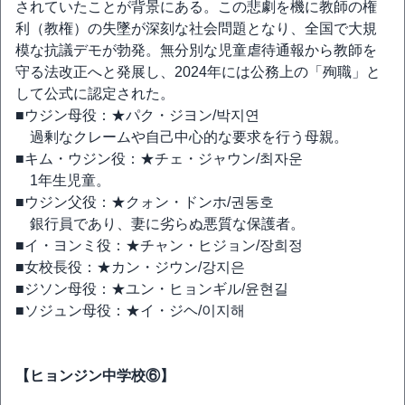
されていたことが背景にある。この悲劇を機に教師の権
利（教権）の失墜が深刻な社会問題となり、全国で大規
模な抗議デモが勃発。無分別な児童虐待通報から教師を
守る法改正へと発展し、2024年には公務上の「殉職」と
して公式に認定された。
■ウジン母役：★パク・ジヨン/박지연
過剰なクレームや自己中心的な要求を行う母親。
■キム・ウジン役：★チェ・ジャウン/최자운
1年生児童。
■ウジン父役：★クォン・ドンホ/권동호
銀行員であり、妻に劣らぬ悪質な保護者。
■イ・ヨンミ役：★チャン・ヒジョン/장희정
■女校長役：★カン・ジウン/강지은
■ジソン母役：★ユン・ヒョンギル/윤현길
■ソジュン母役：★イ・ジヘ/이지해
【ヒョンジン中学校⑥】