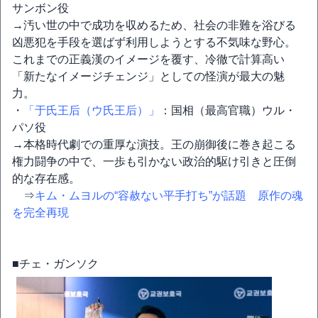
サンボン役
→汚い世の中で成功を収めるため、社会の非難を浴びる
凶悪犯を手段を選ばず利用しようとする不気味な野心。
これまでの正義漢のイメージを覆す、冷徹で計算高い
「新たなイメージチェンジ」としての怪演が最大の魅
力。
・
「于氏王后（ウ氏王后）」
：国相（最高官職）ウル・
パソ役
→本格時代劇での重厚な演技。王の崩御後に巻き起こる
権力闘争の中で、一歩も引かない政治的駆け引きと圧倒
的な存在感。
⇒
キム・ムヨルの“容赦ない平手打ち”が話題 原作の魂
を完全再現
■チェ・ガンソク