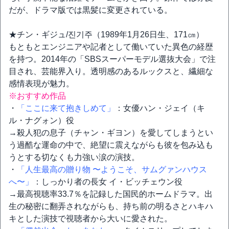
だが、ドラマ版では黒髪に変更されている。
★チン・ギジュ/진기주（1989年1月26日生、171㎝）
もともとエンジニアや記者として働いていた異色の経歴
を持つ。2014年の「SBSスーパーモデル選抜大会」で注
目され、芸能界入り。透明感のあるルックスと、繊細な
感情表現が魅力。
※おすすめ作品
・
「ここに来て抱きしめて」
：女優ハン・ジェイ（キ
ル・ナグォン）役
→殺人犯の息子（チャン・ギヨン）を愛してしまうとい
う過酷な運命の中で、絶望に震えながらも彼を包み込も
うとする切なくも力強い涙の演技。
・
「人生最高の贈り物 〜ようこそ、サムグァンハウス
へ〜」
：しっかり者の長女 イ・ビッチェウン役
→最高視聴率33.7％を記録した国民的ホームドラマ。出
生の秘密に翻弄されながらも、持ち前の明るさとハキハ
キとした演技で視聴者から大いに愛された。