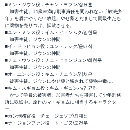
■ミン・ジウン役：チャン・ヨフン/장요훈
加害生徒。14歳未満は刑事責任を問われない「触法少
年」を盾にやりたい放題。やせ薬とだまして同級生たち
に薬物を売りつけ、拡散させる。
■ユン・ミンス役：イム・ヒョンムク/임현묵
加害生徒。ジウンの仲間
■イ・ドゥヒョン役：ユン・テシク/윤태식
加害生徒。ジウンの仲間
■チェ・ウソン役：チェ・ヒョンジュン/최현준
加害生徒。ジウンの仲間
■オ・ユンジン役：キム・チェウン/김채은
被害生徒。ジウンにやせ薬と騙されて薬物中毒に。
■キム・スギョム役：キム・ギュンハ/김균하
かつて学暴の被害者。加害者たちを殺害して少年刑務
所に収監中。原作のマ・ギョムに相当するキャラクタ
ー。
■カン刑務官役：チェ・ジェソプ/최재섭
■ナ・ジョンファン役：ト・ゴヌ/도건우