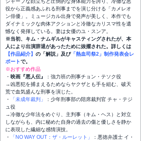
シャープな顔立ちと圧倒的な身体能力を誇り、冷徹な悪
役から正義感あふれる刑事までを演じ分ける「カメレオ
ン俳優」。ミュージカル出身で発声が美しく、本作でも
ダイナミックな肉体アクションと冷徹なカリスマ性を遺
憾なく発揮している。妻は女優のユ・スンア。
※当初、キム・ナムギルがキャスティングされたが、本
人により出演辞退があったために抜擢された。詳しくは
【作品紹介】
の「解説」及び
「熱血司祭2」制作発表会レ
ポート
で。
※おすすめ作品
・
映画『悪人伝』
：強力班の刑事チョン・テソク役
→凶悪犯を捕まえるためならヤクザとも手を組む、破天
荒で血気盛んな刑事を演じた。
・
「未成年裁判」
：少年刑事部の陪席裁判官 チャ・テジ
ュ役
→冷徹な少年法をめぐり、主判事（キム・ヘス）と対立
しながらも、内に秘めた自身の過去の傷と優しさを静か
に表現した繊細な感情演技。
・
「NO WAY OUT：ザ・ルーレット」
：悪徳弁護士 イ・