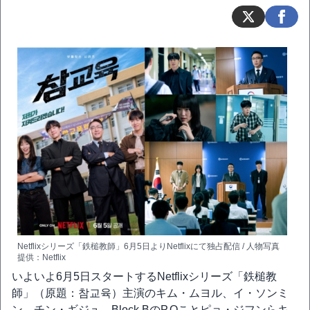
Netflixシリーズ「鉄槌教師」6月5日よりNetflixにて独占配信 / 人物写真
提供：Netflix
いよいよ6月5日スタートするNetflixシリーズ「鉄槌教
師」（原題：참교육）主演のキム・ムヨル、イ・ソンミ
ン、チン・ギジュ、Block BのP.Oことピョ・ジフンらキ