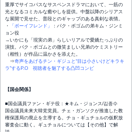
重厚でサイコパスなサスペンスドラマにおいて、一筋の
光となるコミカルな癒やしを提供。中盤以降のシリアス
な展開で見せた、普段とのギャップのある真剣な表情。
・
「ボーイフレンド」
：パク・ボゴムの弟キム・ジンミ
ョン役
→いかにも「現実の弟」らしいリアルで愛嬌たっぷりの
演技。パク・ボゴムとの微笑ましい兄弟のケミストリー
（相性）が作品に温かさを添えた。
⇒
奇声をあげるチン・ギジュと“目は小さいけどキラキ
ラ”するP.O 視聴者を魅了する凸凹コンビ
【国会関係】
■国会議員ファン・ギテ役：★キム・ジョンス/김종수
国会議員未来大韓党党員。チェ・ガンソクが推進した教
権保護局の廃止を主導する。チョ・ギュチョルの仮釈放
審査会に動く。ギュチョルについては【その他】で解
説。