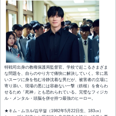
特戦司出身の教権保護局監督官。学校で起こるさまざま
な問題を、自らのやり方で痛快に解決していく。常に黒
いスーツに身を包む冷静沈着な男だが、被害者の立場に
寄り添い、現場の悪には容赦ない一撃（鉄槌）を食らわ
せるため「死神」とも恐れられている。完璧なフィジカ
ル・メンタル・頭脳を併せ持つ最強のヒーロー。
★キム・ムヨル/김무열（1982年5月22日生、183㎝）