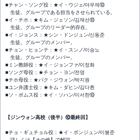
■チャン・ソング役：★イ・ウジェ/야우제⑩
生徒。グループである担当をさせられている。
■イ・チホ：★キム・ジェソン/김재선⑩
生徒。グループのリーダー的存在。
■イ・ジョンス：★シン・ドンジュン/신동준
生徒。グループのメンバー。
■チョン・ヒョンテ：★イ・スンノ/이승노
生徒。グループのメンバー。
■ミン教師役：★イ・ジョンファ/이정화
■ソング母役：★チョン・ヨン/전영
■チホ母役：★パク・ジウォン/박지원
■ユン弁護士役：★キム・ダヒン/김다흰
■ソ・ボムス役：★イ・ソハン/이서한⑩
【ジンウォン高校（後半）⑩最終回】
■チョ・ギュチョル役：★イ・ボンジュン/이봉준
詳しくは【その他】で解説。