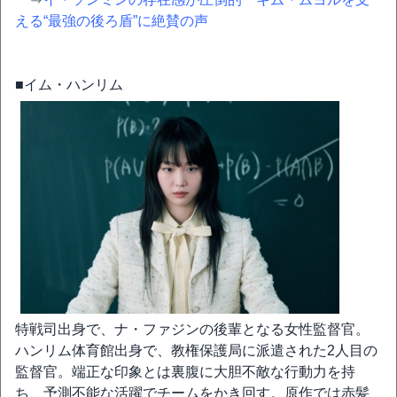
える“最強の後ろ盾”に絶賛の声
■イム・ハンリム
特戦司出身で、ナ・ファジンの後輩となる女性監督官。
ハンリム体育館出身で、教権保護局に派遣された2人目の
監督官。端正な印象とは裏腹に大胆不敵な行動力を持
ち、予測不能な活躍でチームをかき回す。原作では赤髪