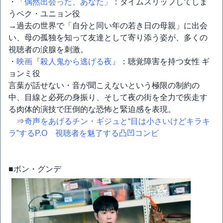
・
「偶然出会った、あなた」
：タイムスリップしてしま
うペク・ユニョン役
→過去の世界で「自分と同い年の若き日の母親」に出会
い、母の孤独を知って友達として寄り添う姿が、多くの
視聴者の涙腺を刺激。
・
映画『殺人鬼から逃げる夜』
：聴覚障害を持つ女性 ギ
ョンミ役
言葉が話せない・音が聞こえないという極限の制約の
中、目線と必死の身振り、そして夜の街を全力で疾走す
る肉体的演技で圧倒的な恐怖と緊迫感を表現。
⇒
奇声をあげるチン・ギジュと“目は小さいけどキラキ
ラ”するP.O 視聴者を魅了する凸凹コンビ
■ボン・グンデ