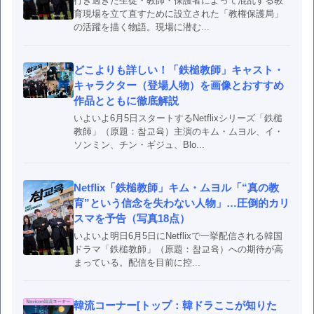
行き過ぎた生徒・教師・保護者によって混乱する教
育現場を立て直すために設立された「教権保護局」
の活躍を描く物語。現場に潜む...
どこよりも詳しい！「鉄槌教師」キャスト・
キャラクター（登場人物）を画像とおすすめ
作品とともに徹底解説
いよいよ6月5日スタートするNetflixシリーズ「鉄槌
教師」（原題：참교육）主演のキム・ムヨル、イ・
ソンミン、チン・ギジュ、Blo...
Netflix「鉄槌教師」キム・ムヨル「“真の教
育”という信念を失わない人物」…圧倒的カリ
スマを予告（写真18点）
いよいよ明日6月5日にNetflixで一挙配信される韓国
ドラマ「鉄槌教師」（原題：참교육）への期待が高
まっている。配信を目前に控...
韓流コーナー[トップ：韓ドラここが知りた