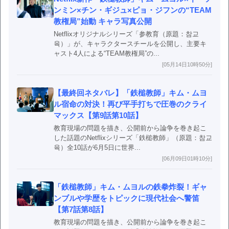
ンミン×チン・ギジュ×ピョ・ジフンの“TEAM
教権局”始動 キャラ写真公開
Netflixオリジナルシリーズ「参教育（原題：참교
육）」が、キャラクタースチールを公開し、主要キ
ャスト4人による“TEAM教権局”の...
[05月14日10時50分]
【最終回ネタバレ】「鉄槌教師」キム・ムヨ
ル宿命の対決！再び平手打ちで圧巻のクライ
マックス【第9話第10話】
教育現場の問題を描き、公開前から論争を巻き起こ
した話題のNetflixシリーズ「鉄槌教師」（原題：참교
육）全10話が6月5日に世界...
[06月09日01時10分]
「鉄槌教師」キム・ムヨルの鉄拳炸裂！ギャ
ンブルや学歴をトピックに現代社会へ警笛
【第7話第8話】
教育現場の問題を描き、公開前から論争を巻き起こ