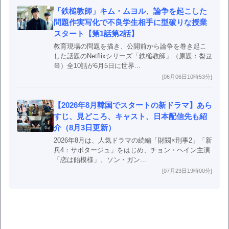
「鉄槌教師」キム・ムヨル、論争を起こした
問題作実写化で不良学生相手に型破りな授業
スタート【第1話第2話】
教育現場の問題を描き、公開前から論争を巻き起こ
した話題のNetflixシリーズ「鉄槌教師」（原題：참교
육）全10話が6月5日に世界...
[06月06日10時53分]
【2026年8月韓国でスタートの新ドラマ】あら
すじ、見どころ、キャスト、日本配信先も紹
介（8月3日更新）
2026年8月は、人気ドラマの続編「財閥×刑事2」「新
兵4：サボタージュ」をはじめ、チョン・ヘイン主演
「恋は飴模様」、ソン・ガン...
[07月23日19時00分]