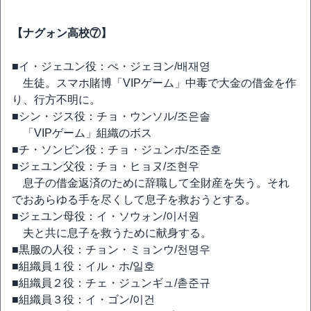
【ナグォン高校⑦】
■イ・ジェユン役：ぺ・ジェヨン/배재영
生徒。スマホ賭博「VIPゲーム」中毒で大金の借金を作
り、行方不明に。
■シン・ジス役：チョ・ウンソル/조은솔
「VIPゲーム」組織のボス
■チ・ソンビン役：チョ・ジュンホ/조준호
■ジェユン父役：チョ・ヒョヌ/조현우
息子の借金返済のために辞職して全財産を失う。それ
でおあらゆる手を尽くして息子を救おうとする。
■ジェユン母役：イ・ソウォン/이서원
夫と共に息子を救うために献身する。
■黒服の人役：チョン・ミョンウ/천명우
■組織員１役：イル・ホ/일호
■組織員２役：チェ・ジュンギュ/촏준규
■組織員３役：イ・ゴン/이건