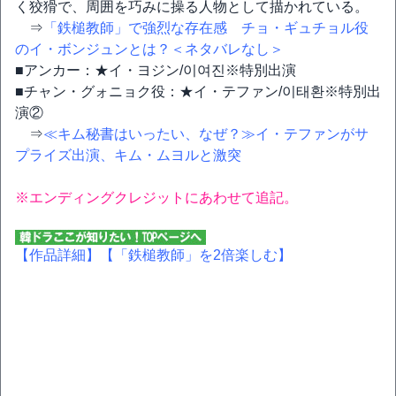
く狡猾で、周囲を巧みに操る人物として描かれている。
⇒
「鉄槌教師」で強烈な存在感 チョ・ギュチョル役
のイ・ボンジュンとは？＜ネタバレなし＞
■アンカー：★イ・ヨジン/이여진※特別出演
■チャン・グォニョク役：★イ・テファン/이태환※特別出
演②
⇒
≪キム秘書はいったい、なぜ？≫イ・テファンがサ
プライズ出演、キム・ムヨルと激突
※エンディングクレジットにあわせて追記。
【作品詳細】
【「鉄槌教師」を2倍楽しむ】