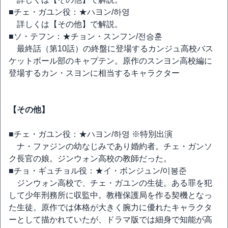
■チェ・ガユン役：★ハヨン/하영
詳しくは【その他】で解説。
■ソ・テフン：★チョン・スンフン/전승훈
最終話（第10話）の終盤に登場するカンジュ高校バス
ケットボール部のキャプテン。原作のスンヨン高校編に
登場するカン・スヨンに相当するキャラクター
【その他】
■チェ・ガユン役：★ハヨン/하영 ※特別出演
ナ・ファジンの幼なじみであり婚約者。チェ・ガンソ
ク長官の娘。ジンウォン高校の教師だった。
■チョ・ギュチョル役：★イ・ボンジュン/이봉준
ジンウォン高校で、チェ・ガユンの生徒。ある罪を犯
して少年刑務所に収監中。教権保護局を作る契機となっ
た生徒。原作では体格が大きく腕力に優れたキャラクタ
ーとして描かれていたが、ドラマ版では細身で知能が高