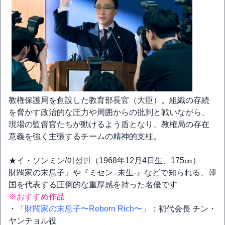
教権保護局を創設した教育部長官（大臣）。組織の存続
を脅かす政治的な圧力や周囲からの批判と戦いながら、
現場の監督官たちが動けるよう盾となり、教権局の存在
意義を強く主張するチームの精神的支柱。
★イ・ソンミン/이성민（1968年12月4日生、175㎝）
財閥家の末息子』や『ミセン -未生-』などで知られる、韓
国を代表する圧倒的な重厚感を持った名優です
※おすすめ作品
・
「財閥家の末息子〜Reborn Rich〜」
：初代会長 チン・
ヤンチョル役