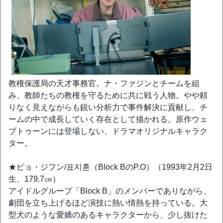
教権保護局の天才事務官。ナ・ファジンとチームを組
み、教師たちの教権を守るために共に戦う人物。やや頼
りなく見えながらも鋭い分析力で事件解決に貢献し、チ
ームの中で成長していく存在として描かれる。原作ウェ
ブトゥーンには登場しない、ドラマオリジナルキャラク
ター。
★ピョ・ジフン/표지훈（Block BのP.O）（1993年2月2日
生、179.7㎝）
アイドルグループ「Block B」のメンバーでありながら、
劇団を立ち上げるほど演技に熱い情熱を持っている。大
型犬のような愛嬌のあるキャラクターから、少し抜けた