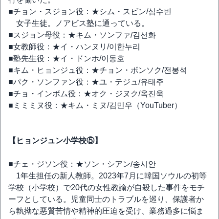
■チョン・スジョン役：★シム・スビン/심수빈
女子生徒。ノアビス塾に通っている。
■スジョン母役：★キム・ソンファ/김선화
■女教師役：★イ・ハンヌリ/이한누리
■塾先生役：★イ・ドンホ/이동호
■キム・ヒョンジュ役：★チョン・ボンソク/전봉석
■パク・ソンファン役：★ユ・テジュ/유태주
■チョ・インボム役：★オク・ジヌク/옥진욱
■ミミミヌ役：★キム・ミヌ/김민우（YouTuber）
【ヒョンジュン小学校⑤】
■チェ・ジソン役：★ソン・シアン/송시안
1年生担任の新人教師。2023年7月に韓国ソウルの初等
学校（小学校）で20代の女性教諭が自殺した事件をモチ
ーフとしている。児童同士のトラブルを巡り、保護者か
ら執拗な悪質苦情や精神的圧迫を受け、業務過多に悩ま