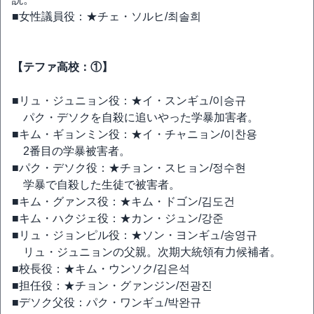
■女性議員役：★チェ・ソルヒ/최솔희
【テファ高校：①】
■リュ・ジュニョン役：★イ・スンギュ/이승규
パク・デソクを自殺に追いやった学暴加害者。
■キム・ギョンミン役：★イ・チャニョン/이찬용
2番目の学暴被害者。
■パク・デソク役：★チョン・スヒョン/정수현
学暴で自殺した生徒で被害者。
■キム・グァンス役：★キム・ドゴン/김도건
■キム・ハクジェ役：★カン・ジュン/강준
■リュ・ジョンピル役：★ソン・ヨンギュ/송영규
リュ・ジュニョンの父親。次期大統領有力候補者。
■校長役：★キム・ウンソク/김은석
■担任役：★チョン・グァンジン/전광진
■デソク父役：パク・ワンギュ/박완규