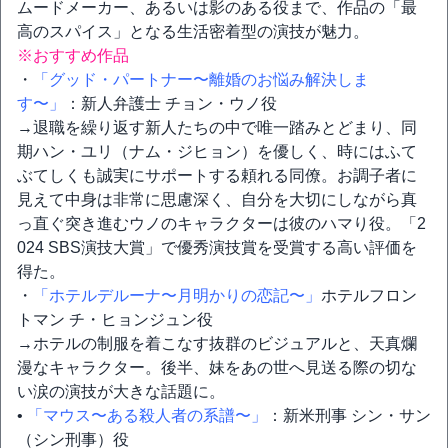
ムードメーカー、あるいは影のある役まで、作品の「最
高のスパイス」となる生活密着型の演技が魅力。
※おすすめ作品
・
「グッド・パートナー〜離婚のお悩み解決しま
す〜」
：新人弁護士 チョン・ウノ役
→退職を繰り返す新人たちの中で唯一踏みとどまり、同
期ハン・ユリ（ナム・ジヒョン）を優しく、時にはふて
ぶてしくも誠実にサポートする頼れる同僚。お調子者に
見えて中身は非常に思慮深く、自分を大切にしながら真
っ直ぐ突き進むウノのキャラクターは彼のハマり役。「2
024 SBS演技大賞」で優秀演技賞を受賞する高い評価を
得た。
・
「ホテルデルーナ〜月明かりの恋記〜」
ホテルフロン
トマン チ・ヒョンジュン役
→ホテルの制服を着こなす抜群のビジュアルと、天真爛
漫なキャラクター。後半、妹をあの世へ見送る際の切な
い涙の演技が大きな話題に。
•
「マウス〜ある殺人者の系譜〜」
：新米刑事 シン・サン
（シン刑事）役