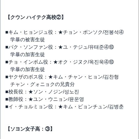
【クウン ハイテク高校②】
■キム・ヒョンジュ役：★チョン・ボンソク/전봉석④
学暴の被害生徒
■パク・ソンファン役：★ユ・テジュ/유태준④⑩
学暴の加害生徒
■チョ・インボム役：★オク・ジヌク/옥진욱④⑩
学暴の加害生徒
■ヤクザのボス役：★キム・チャン・ヒョン/김찬형
チャン・グォニョクの兄貴分
■校長役：★ソン・ノジン/성노진
■教師役：★ユン・ウニョン/윤운영
■イ・チョルミョン役：★キム・ビョンチュン/김병춘
【ソヨン女子高：③】