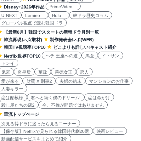
PrimeVideo
Disney+2026年作品
U-NEXT
Lemino
Hulu
韓ドラ歴史コラム
グローバル視点で読む韓国ドラ
【最新8月】韓国でスタートの新韓ドラ月別一覧
韓流再現レポ(取材)
制作発表会レポ(WEB)
韓国TV視聴率TOP10
どこよりも詳しい!キャスト紹介
ヘチ 王座への道
馬医
イ・サン
Netflix世界TOP10
トンイ
鬼宮
奇皇后
華政
善徳女王
恋人
愛が来る
財閥 X 刑事2
夫婦の結末
マンションのお仕事
人妻キラー
恋は飴模様
君へと続く僕のドリーム!
恋は命がけ
殺し屋たちの店2
今、不倫が問題ではありません
華流トップページ
次見る韓ドラに迷ったら見るコーナー
【保存版】Netflixで見られる韓国時代劇20選
映画レビュー
動画配信サービスをまとめて紹介