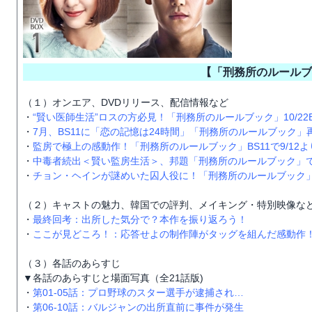
【「刑務所のルールブ
（１）オンエア、DVDリリース、配信情報など
・
“賢い医師生活”ロスの方必見！「刑務所のルールブック」10/22
・
7月、BS11に「恋の記憶は24時間」「刑務所のルールブック」
・
監房で極上の感動作！「刑務所のルールブック」BS11で9/12よ
・
中毒者続出＜賢い監房生活＞、邦題「刑務所のルールブック」で
・
チョン・ヘインが謎めいた囚人役に！「刑務所のルールブック」DV
（２）キャストの魅力、韓国での評判、メイキング・特別映像な
・
最終回考：出所した気分で？本作を振り返ろう！
・
ここが見どころ！：応答せよの制作陣がタッグを組んだ感動作
（３）各話のあらすじ
▼各話のあらすじと場面写真（全21話版)
・
第01-05話：プロ野球のスター選手が逮捕され…
・
第06-10話：バルジャンの出所直前に事件が発生