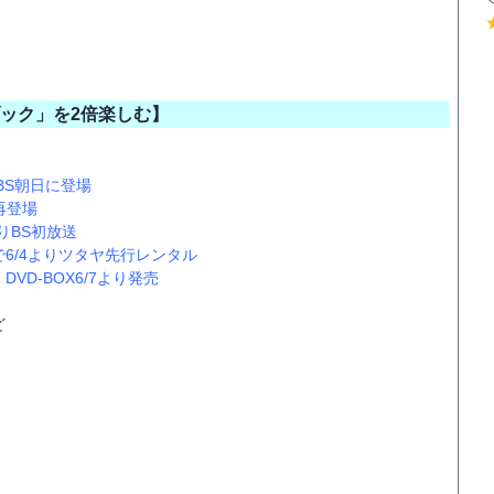
ック」を2倍楽しむ】
BS朝日に登場
再登場
りBS初放送
6/4よりツタヤ先行レンタル
D-BOX6/7より発売
ど
！