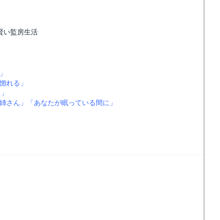
賢い監房生活
」
惚れる」
ち」
姉さん」
「あなたが眠っている間に」