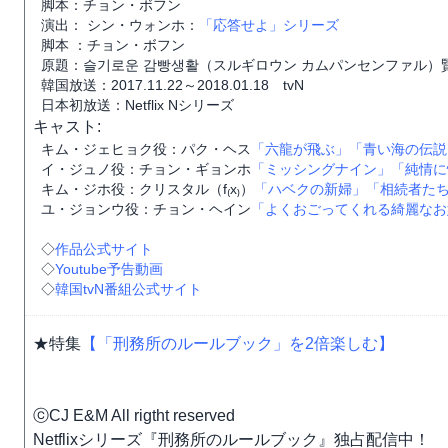
脚本：チョン・ボフン
演出： シン・ウォンホ：
「応答せよ」シリーズ
脚本 ：チョン・ボフン
原題：슬기로운 감빵생활（スルギロウン カムパンセンファル）
韓国放送：2017.11.22～2018.01.18 tvN
日本初放送：Netflix Nシリーズ
キャスト:
キム・ジェヒョク役：パク・ヘス
「六龍が飛ぶ」
「青い海の伝説
イ・ジュノ役：チョン・ギョンホ
「ミッシングナイン」
「純情に
キム・ジホ役：クリスタル（f₍x₎）
「ハベクの新婦」
「相続者た
ユ・ジョンウ役：チョン・ヘイン
「よくおごってくれる綺麗なお
◇
作品公式サイト
◇
Youtube予告動画
◇
韓国tvN番組公式サイト
★特集
【「刑務所のルールブック」を2倍楽しむ】
ⓒCJ E&M All rigtht reserved
Netflixシリーズ『刑務所のルールブック』独占配信中！