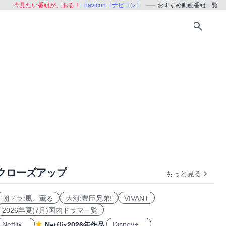
今見たい番組が、ある！
navicon［ナビコン］
おすすめ動画番組一覧
クローズアップ
もっと見る
おすすめ
朝ドラ:風、薫る
大河:豊臣兄弟!
VIVANT
2026年夏(7月)国内ドラマ一覧
Netflix
Disney+
Netflix2026年作品