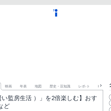
映画
年表
地図
歴史・豆知識
レポ-ト
KPOP
い監房生活 ）」を2倍楽しむ】おす
など