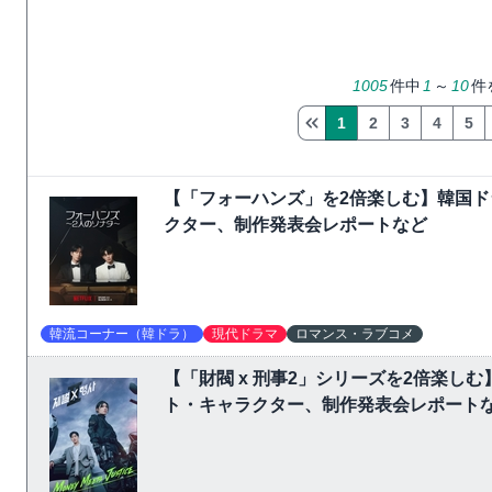
1005
件中
1
～
10
件
1
2
3
4
5
【「フォーハンズ」を2倍楽しむ】韓国
クター、制作発表会レポートなど
韓流コーナー（韓ドラ）
現代ドラマ
ロマンス・ラブコメ
【「財閥 x 刑事2」シリーズを2倍楽
ト・キャラクター、制作発表会レポート