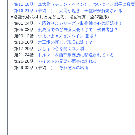
・
第11-15話：ユ大尉（チョン・ヘイン）、ついにペン部長に真
・
第16-21話（最終回）：火災が起き、全監房が解錠される…
▼各話のあらすじと見どころ、場面写真（全32話版)
・第01-04話：
＜応答せよシリーズ＞制作陣会心の話題作！
・第05-08話：
刑務所でのど自慢大会！さて、優勝者は？
・第09-12話：
いよいよ #チョンヘイン 登場！
・第13-16話：
木工場の新しい班長は誰！？
・第17-20話：
少しずつ心を開くユ大尉
・第21-24話：
トルマニが西部刑務所に移送されてくる
・第25-28話：
カイストの元妻が面会に訪れる
・第29-32話（最終回）：
それぞれの出所