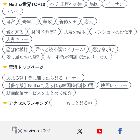
ヘチ 王座への道
馬医
イ・サン
Netflix世界TOP10
トンイ
鬼宮
奇皇后
華政
善徳女王
恋人
愛が来る
財閥 X 刑事2
夫婦の結末
マンションのお仕事
人妻キラー
恋は飴模様
君へと続く僕のドリーム!
恋は命がけ
殺し屋たちの店2
今、不倫が問題ではありません
華流トップページ
次見る韓ドラに迷ったら見るコーナー
【保存版】Netflixで見られる韓国時代劇20選
映画レビュー
動画配信サービスをまとめて紹介
もっと見る>>
アクセスランキング
navicon 2007