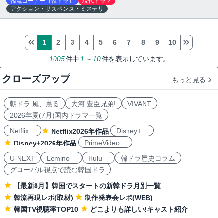
韓流コーナー（韓ドラ）
現代ドラマ
アクション・サスペンス・ミステリ
1
2
3
4
5
6
7
8
9
10
1005
件中
1
～
10
件を表示しています。
クローズアップ
もっと見る
朝ドラ:風、薫る
大河:豊臣兄弟!
VIVANT
2026年夏(7月)国内ドラマ一覧
Netflix
Disney+
Netflix2026年作品
PrimeVideo
Disney+2026年作品
U-NEXT
Lemino
Hulu
韓ドラ歴史コラム
グローバル視点で読む韓国ドラ
【最新8月】韓国でスタートの新韓ドラ月別一覧
韓流再現レポ(取材)
制作発表会レポ(WEB)
韓国TV視聴率TOP10
どこよりも詳しい!キャスト紹介