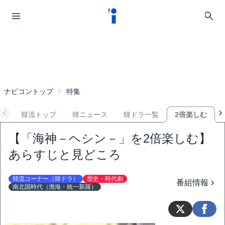
ナビコントップ
特集
韓流トップ
韓ニュース
韓ドラ一覧
2倍楽しむ
【「海神－ヘシン－」を2倍楽しむ】
あらすじと見どころ
韓流コーナー（韓ドラ）
歴史・時代劇
番組情報
南北国時代（渤海・統一新羅）