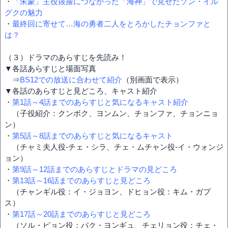
・
「朱蒙」主役抜擢につながった「海神」で見せたソン・イル
グクの魅力
・
最終回に寄せて…海の勇者二人をとろかしたチョンファと
は？
（３）ドラマのあらすじを先読み！
▼各話あらすじと場面写真
⇒
BS12での放送に合わせて紹介
（別画面で表示）
▼各話のあらすじと見どころ、キャスト紹介
・
第1話～4話までのあらすじと気になるキャスト紹介
（子役紹介：クンボク、ヨンムン、チョンファ、チョンニョ
ン）
・
第5話～8話までのあらすじと気になるキャスト
（チャミ夫人役-チェ・シラ、チェ・ムチャン役-イ・ウォンジ
ョン）
・
第9話～12話までのあらすじとドラマの見どころ
・
第13話～16話までのあらすじと見どころ
（チャンギル役：イ・ジョヨン、ドヒョン役：キム・ガプ
ス）
・
第17話～20話までのあらすじと見どころ
（ソル・ピョン役：パク・ヨンギュ、チェリョン役：チェ・