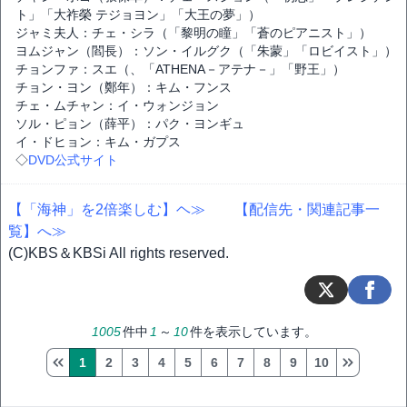
ト」「大祚榮 テジョヨン」「大王の夢」）
ジャミ夫人：チェ・シラ（「黎明の瞳」「蒼のピアニスト」）
ヨムジャン（閻長）：ソン・イルグク（「朱蒙」「ロビイスト」）
チョンファ：スエ（、「ATHENA－アテナ－」「野王」）
チョン・ヨン（鄭年）：キム・フンス
チェ・ムチャン：イ・ウォンジョン
ソル・ピョン（薛平）：パク・ヨンギュ
イ・ドヒョン：キム・ガプス
◇
DVD公式サイト
【「海神」を2倍楽しむ】ヘ≫
【配信先・関連記事一
覧】へ≫
(C)KBS＆KBSi All rights reserved.
1005
件中
1
～
10
件を表示しています。
1
2
3
4
5
6
7
8
9
10