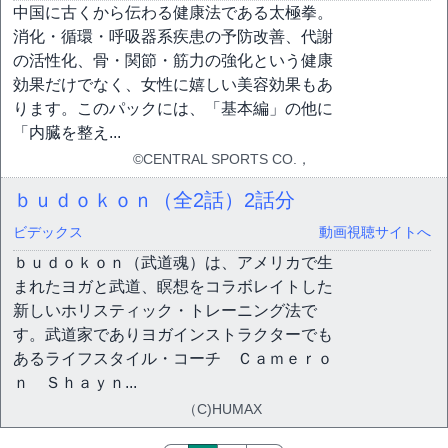
中国に古くから伝わる健康法である太極拳。
消化・循環・呼吸器系疾患の予防改善、代謝
の活性化、骨・関節・筋力の強化という健康
効果だけでなく、女性に嬉しい美容効果もあ
ります。このパックには、「基本編」の他に
「内臓を整え...
©CENTRAL SPORTS CO.，
ｂｕｄｏｋｏｎ（全2話）
2話分
ビデックス
動画視聴サイトへ
ｂｕｄｏｋｏｎ（武道魂）は、アメリカで生
まれたヨガと武道、瞑想をコラボレイトした
新しいホリスティック・トレーニング法で
す。武道家でありヨガインストラクターでも
あるライフスタイル・コーチ Ｃａｍｅｒｏ
ｎ Ｓｈａｙｎ...
（C)HUMAX