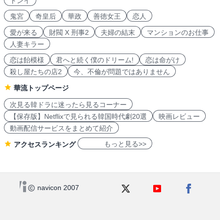
トンイ
鬼宮
奇皇后
華政
善徳女王
恋人
愛が来る
財閥 X 刑事2
夫婦の結末
マンションのお仕事
人妻キラー
恋は飴模様
君へと続く僕のドリーム!
恋は命がけ
殺し屋たちの店2
今、不倫が問題ではありません
華流トップページ
次見る韓ドラに迷ったら見るコーナー
【保存版】Netflixで見られる韓国時代劇20選
映画レビュー
動画配信サービスをまとめて紹介
もっと見る>>
アクセスランキング
navicon 2007