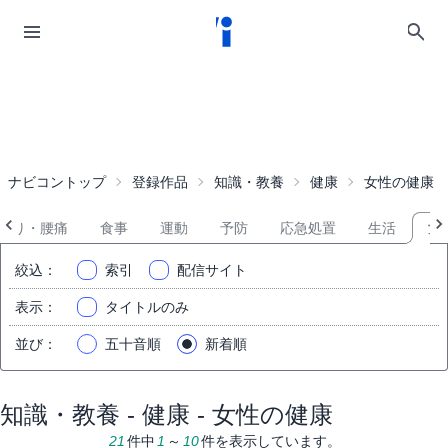
ナビコントップ
登録作品
知識・教養
健康
女性の健康
こり・腰痛
食事
運動
予防
応急処置
生活
女
絞込
：
索引
配信サイト
表示
：
タイトルのみ
並び
：
五十音順
新着順
知識・教養 - 健康 - 女性の健康
21
件中
1
～
10
件を表示しています。