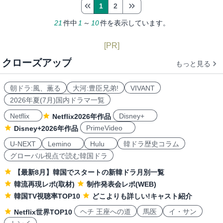
1
2
21
件中
1
～
10
件を表示しています。
[PR]
クローズアップ
もっと見る
朝ドラ:風、薫る
大河:豊臣兄弟!
VIVANT
2026年夏(7月)国内ドラマ一覧
Netflix
Disney+
Netflix2026年作品
PrimeVideo
Disney+2026年作品
U-NEXT
Lemino
Hulu
韓ドラ歴史コラム
グローバル視点で読む韓国ドラ
【最新8月】韓国でスタートの新韓ドラ月別一覧
韓流再現レポ(取材)
制作発表会レポ(WEB)
韓国TV視聴率TOP10
どこよりも詳しい!キャスト紹介
ヘチ 王座への道
馬医
イ・サン
Netflix世界TOP10