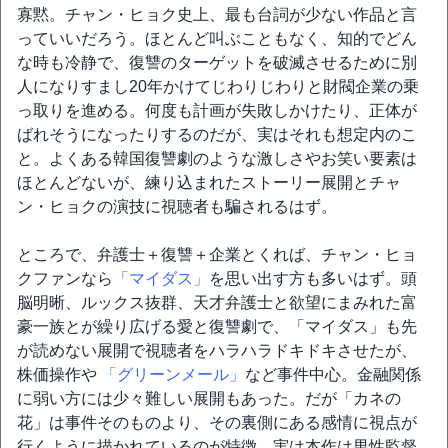
寡黙。チャン・ヒョク史上、最も台詞が少ない作品と言
っていいだろう。ほとんど叫ぶこともなく、知的でどん
な時も冷静で、復讐のターゲットを破滅させるために別
人になりすまし20年かけてじわりじわりと財閥企業の乗
っ取りを進める。何度も計画が失敗しかけたり、正体が
ばれそうになったりするのだが、実はそれも想定内のこ
と。よくある韓国復讐劇のような激しさやお笑い要素は
ほとんどないが、練り込まれたストーリー展開とチャ
ン・ヒョクの演技に視聴者も騙されるはず。
ところで、弁護士＋復讐＋企業とくれば、チャン・ヒョ
クファンなら
「マイダス」
を思い出す方も多いはず。頭
脳明晰、ルックス抜群、天才弁護士と欲望にまみれた富
豪一族とが繰り広げる愛と復讐劇で、「マイダス」も先
が読めない展開で視聴者をハラハラドキドキさせたが、
株価操作や
「グリーンメール」
など事件中心。金融関係
に弱い方には少々難しい展開もあった。だが「カネの
花」は事件そのものより、その裏側にある感情に視点が
行くように描かれているのが特徴。実は本作は男性監督