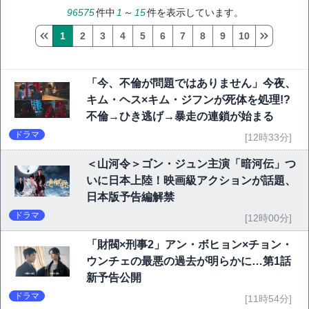
96575
件中
1
～
15
件を表示しています。
1
2
3
4
5
6
7
8
9
10
「今、不倫が問題ではありません」今夜、
キム・ヘス×キム・ジフンが死体を処理!?
不倫→ひき逃げ→暴走の連鎖が始まる
ドラマ
[12時33分]
＜山河令＞ゴン・ジュン主演「暗河伝」つ
いに日本上陸！映画級アクションが話題、
日本版予告編解禁
ドラマ
[12時00分]
「財閥×刑事2」アン・ボヒョン×チョン・
ウンチェの最悪の過去が明らかに…第1話
新予告公開
ドラマ
[11時54分]