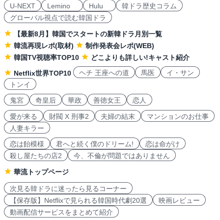
U-NEXT
Lemino
Hulu
韓ドラ歴史コラム
グローバル視点で読む韓国ドラ
【最新8月】韓国でスタートの新韓ドラ月別一覧
韓流再現レポ(取材)
制作発表会レポ(WEB)
韓国TV視聴率TOP10
どこよりも詳しい!キャスト紹介
ヘチ 王座への道
馬医
イ・サン
Netflix世界TOP10
トンイ
鬼宮
奇皇后
華政
善徳女王
恋人
愛が来る
財閥 X 刑事2
夫婦の結末
マンションのお仕事
人妻キラー
恋は飴模様
君へと続く僕のドリーム!
恋は命がけ
殺し屋たちの店2
今、不倫が問題ではありません
華流トップページ
次見る韓ドラに迷ったら見るコーナー
【保存版】Netflixで見られる韓国時代劇20選
映画レビュー
動画配信サービスをまとめて紹介