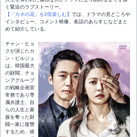
く緊迫のラブストーリー。
【「カネの花」を2倍楽しむ】
では、ドラマの見どころや
インタビュー、コメント映像、各話のあらすじなどまと
めて紹介している。
チャン・ヒョ
クが演じたカ
ン・ピルジュ
は、韓国最大
の財閥、チョ
ンアグループ
の戦略企画室
常務であり専
属弁護士。自
らの人生と家
族を奪った財
閥一家に復讐
するため、彼