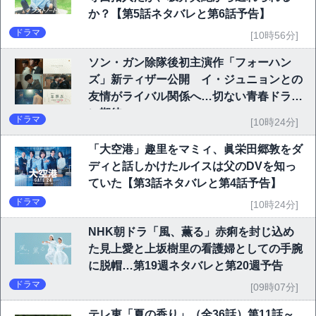
か？【第5話ネタバレと第6話予告】
ドラマ
[10時56分]
ソン・ガン除隊後初主演作「フォーハン
ズ」新ティザー公開 イ・ジュニョンとの
友情がライバル関係へ…切ない青春ドラマ
に期待
ドラマ
[10時24分]
「大空港」趣里をマミィ、眞栄田郷敦をダ
ディと話しかけたルイスは父のDVを知っ
ていた【第3話ネタバレと第4話予告】
ドラマ
[10時24分]
NHK朝ドラ「風、薫る」赤痢を封じ込め
た見上愛と上坂樹里の看護婦としての手腕
に脱帽…第19週ネタバレと第20週予告
ドラマ
[09時07分]
テレ東「夏の香り」（全36話）第11話～