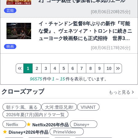
2』コーチ就任で参加者に本気のエール
芸能
[08月06日20時25分]
イ・チャンドン監督8年ぶりの新作『可能
な愛』、ヴェネツィア・トロントに続きニ
ューヨーク映画祭にも正式招待 世界3大
映画祭で快挙｜Netflix映画
映画
[08月06日17時26分]
1
2
3
4
5
6
7
8
9
10
96575
件中
1
～
15
件を表示しています。
クローズアップ
もっと見る
朝ドラ:風、薫る
大河:豊臣兄弟!
VIVANT
2026年夏(7月)国内ドラマ一覧
Netflix
Disney+
Netflix2026年作品
PrimeVideo
Disney+2026年作品