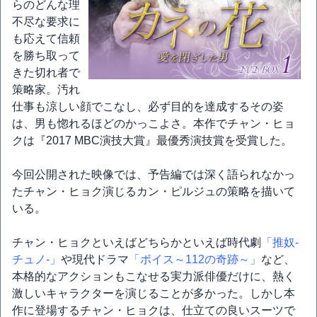
らのどんな理
不尽な要求に
も応えて信頼
を勝ち取って
きた切れ者で
策略家。汚れ
仕事も涼しい顔でこなし、必ず目的を達成するその姿
は、男も惚れるほどのかっこよさ。本作でチャン・ヒョ
クは『2017 MBC演技大賞』最優秀演技賞を受賞した。
今回公開された映像では、予告編では深く語られなかっ
たチャン・ヒョク演じるカン・ピルジュの策略を描いて
いる。
チャン・ヒョクといえばどちらかといえば時代劇
「推奴-
チュノ-」
や現代ドラマ
「ボイス～112の奇跡～」
など、
本格的なアクションもこなせる実力派俳優だけに、熱く
激しいキャラクターを演じることが多かった。しかし本
作に登場するチャン・ヒョクは、仕立ての良いスーツで