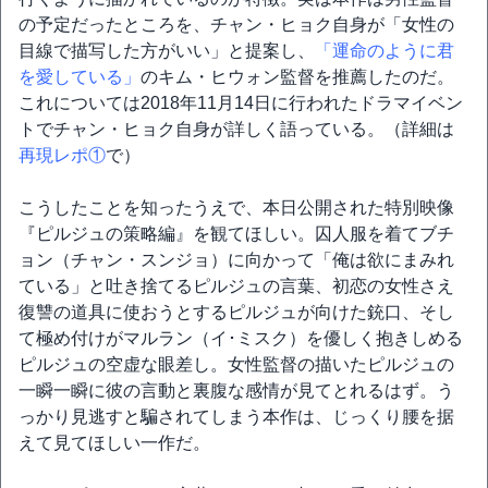
の予定だったところを、チャン・ヒョク自身が「女性の
目線で描写した方がいい」と提案し、
「運命のように君
を愛している」
のキム・ヒウォン監督を推薦したのだ。
これについては2018年11月14日に行われたドラマイベン
トでチャン・ヒョク自身が詳しく語っている。（詳細は
再現レポ①
で）
こうしたことを知ったうえで、本日公開された特別映像
『ピルジュの策略編』を観てほしい。囚人服を着てブチ
ョン（チャン・スンジョ）に向かって「俺は欲にまみれ
ている」と吐き捨てるピルジュの言葉、初恋の女性さえ
復讐の道具に使おうとするピルジュが向けた銃口、そし
て極め付けがマルラン（イ･ミスク）を優しく抱きしめる
ピルジュの空虚な眼差し。女性監督の描いたピルジュの
一瞬一瞬に彼の言動と裏腹な感情が見てとれるはず。う
っかり見逃すと騙されてしまう本作は、じっくり腰を据
えて見てほしい一作だ。