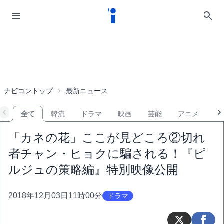
ナビコントップ
最新ニュース
全て
韓流
ドラマ
映画
芸能
アニメ
音
「カネの花」ここが見どころ②切れ
者チャン・ヒョクに騙される！『ピ
ルジュの策略編』特別映像公開
2018年12月03日11時00分
ドラマ