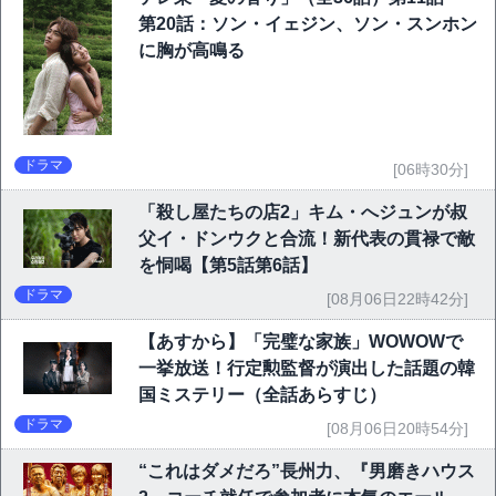
第20話：ソン・イェジン、ソン・スンホン
に胸が高鳴る
ドラマ
[06時30分]
「殺し屋たちの店2」キム・へジュンが叔
父イ・ドンウクと合流！新代表の貫禄で敵
を恫喝【第5話第6話】
ドラマ
[08月06日22時42分]
【あすから】「完璧な家族」WOWOWで
一挙放送！行定勲監督が演出した話題の韓
国ミステリー（全話あらすじ）
ドラマ
[08月06日20時54分]
“これはダメだろ”長州力、『男磨きハウス