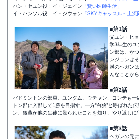
ハン・セユン役：イ・ジェイン
「賢い医師生活」
イ・ハンソル役：イ・ジウォン
「SKYキャッスル～上流
■第1話
父ユン・ヒ
学3年生のユ
ン部は、か
ンジョンは
満のヘガン
んなことか
■第2話
バドミントンの部員、ユンダム、ウチャン、ヨンテも一緒
トン部に入部して1勝を目指す。一方“白狼”と呼ばれた
ン。後輩が他の生徒に殴られたことを知り、やり返しに
■第3話
ヘガンの元