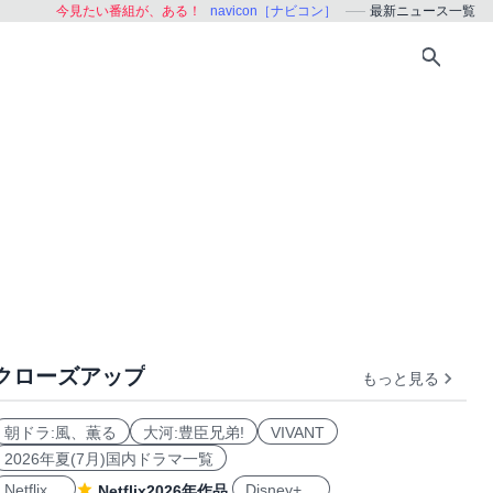
今見たい番組が、ある！
navicon［ナビコン］
最新ニュース一覧
クローズアップ
もっと見る
朝ドラ:風、薫る
大河:豊臣兄弟!
VIVANT
2026年夏(7月)国内ドラマ一覧
Netflix
Disney+
Netflix2026年作品