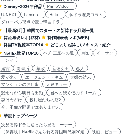
PrimeVideo
Disney+2026年作品
U-NEXT
Lemino
Hulu
韓ドラ歴史コラム
グローバル視点で読む韓国ドラ
【最新8月】韓国でスタートの新韓ドラ月別一覧
韓流再現レポ(取材)
制作発表会レポ(WEB)
韓国TV視聴率TOP10
どこよりも詳しい!キャスト紹介
ヘチ 王座への道
馬医
イ・サン
Netflix世界TOP10
トンイ
鬼宮
奇皇后
華政
善徳女王
恋人
愛が来る
エージェント・キム
夫婦の結末
マンションのお仕事
人妻キラー
残念ながら明日も出勤
君へと続く僕のドリーム!
恋は命がけ
殺し屋たちの店2
今、不倫が問題ではありません
華流トップページ
次見る韓ドラに迷ったら見るコーナー
【保存版】Netflixで見られる韓国時代劇20選
映画レビュー