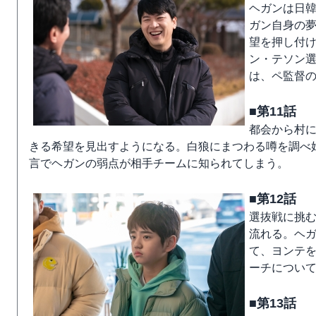
ヘガンは日
ガン自身の
望を押し付
ン・テソン
は、ペ監督
■第11話
都会から村
きる希望を見出すようになる。白狼にまつわる噂を調べ
言でヘガンの弱点が相手チームに知られてしまう。
■第12話
選抜戦に挑
流れる。ヘ
て、ヨンテ
ーチについ
■第13話