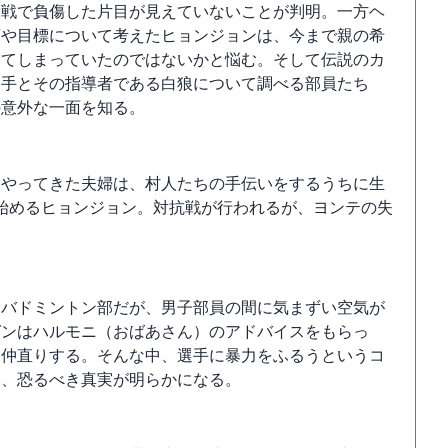
韓戦で負傷した片目が見えていないことが判明。一方ヘ
夢や目標について考えたヒョンジョンは、今まで親の希
けてしまっていたのではないかと悩む。そして伝説のカ
選手とその指導者である白狼について調べる部員たち
の意外な一面を知る。
にやってきた夫婦は、村人たちの手伝いをするうちに生
始めるヒョンジョン。対抗戦が行われるが、ヨンテの失
むバドミントン部だが、男子部員の間に気まずい空気が
ガンはハルモニ（おばあさん）のアドバイスをもらっ
を仲直りする。そんな中、選手に暴力をふるうというコ
て、恐るべき真実が明らかになる。