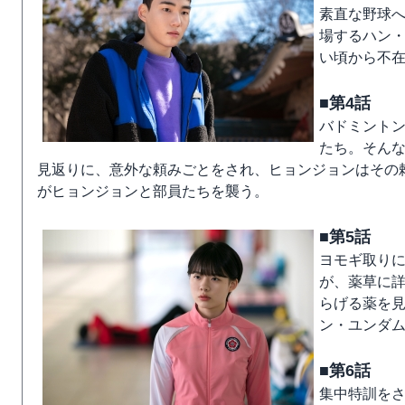
素直な野球
場するハン
い頃から不
■第4話
バドミント
たち。そん
見返りに、意外な頼みごとをされ、ヒョンジョンはその
がヒョンジョンと部員たちを襲う。
■第5話
ヨモギ取り
が、薬草に
らげる薬を
ン・ユンダ
■第6話
集中特訓を