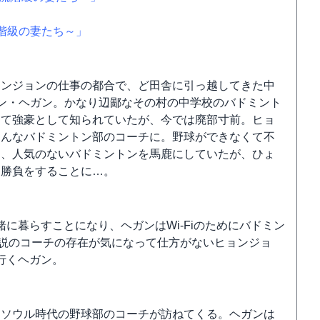
階級の妻たち～」
ョンジョンの仕事の都合で、ど田舎に引っ越してきた中
ン・ヘガン。かなり辺鄙なその村の中学校のバドミント
つて強豪として知られていたが、今では廃部寸前。ヒョ
そんなバドミントン部のコーチに。野球ができなくて不
は、人気のないバドミントンを馬鹿にしていたが、ひょ
ら勝負をすることに…。
に暮らすことになり、ヘガンはWi-Fiのためにバドミン
伝説のコーチの存在が気になって仕方がないヒョンジョ
行くヘガン。
にソウル時代の野球部のコーチが訪ねてくる。ヘガンは