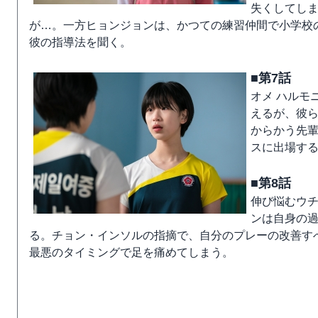
失くしてし
が…。一方ヒョンジョンは、かつての練習仲間で小学校
彼の指導法を聞く。
■第7話
オメ ハルモ
えるが、彼
からかう先
スに出場す
■第8話
伸び悩むウ
ンは自身の
る。チョン・インソルの指摘で、自分のプレーの改善す
最悪のタイミングで足を痛めてしまう。