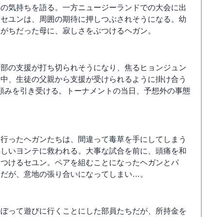
への気持ちを語る。一方ニュージーランドでの大会に出
・セユンは、周囲の期待に押しつぶされそうになる。幼
在がちだった母に、寂しさをぶつけるヘガン。
ン部の支援が打ち切られそうになり、焦るヒョンジュン
な中、生徒の父親から支援が受けられるように掛け合う
頼みを引き受ける。トーナメントの当日、予想外の事態
に行ったヘガンたちは、間違って毒草を手にしてしまう
詳しいヨンテに救われる。大事な試合を前に、頭痛を和
見つけるセユン。ペアを組むことになったヘガンとパ
ムだが、意地の張り合いになってしまい…。
さぼって遊びに行くことにした部員たちだが、所持金を