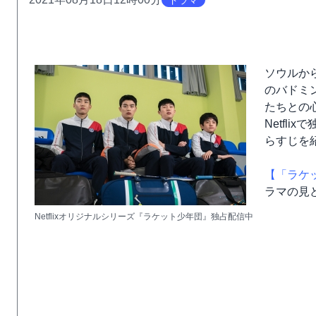
ドラマ
ソウルか
のバドミ
たちとの
Netfl
らすじを
【「ラケ
ラマの見
Netflixオリジナルシリーズ『ラケット少年団』独占配信中