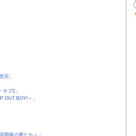
世宗」
・サブ2」
OUT BOY!～」
上流階級の妻たち～」