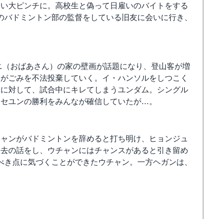
まい大ピンチに。高校生と偽って日雇いのバイトをする
のバドミントン部の監督をしている旧友に会いに行き、
ニ（おばあさん）の家の壁画が話題になり、登山客が増
らがごみを不法投棄していく。イ・ハンソルをしつこく
輩に対して、試合中にキレてしまうユンダム。シングル
るセユンの勝利をみんなが確信していたが…。
チャンがバドミントンを辞めると打ち明け、ヒョンジュ
過去の話をし、ウチャンにはチャンスがあると引き留め
べき点に気づくことができたウチャン。一方ヘガンは、