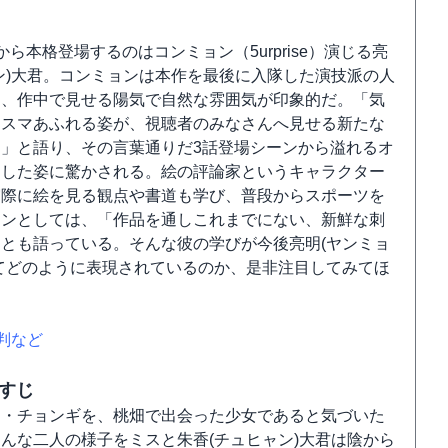
から本格登場するのはコンミョン（5urprise）演じる亮
ン)大君。コンミョンは本作を最後に入隊した演技派の人
り、作中で見せる陽気で自然な雰囲気が印象的だ。「気
リスマあふれる姿が、視聴者のみなさんへ見せる新たな
」と語り、その言葉通りだ3話登場シーンから溢れるオ
とした姿に驚かされる。絵の評論家というキャラクター
実際に絵を見る観点や書道も学び、普段からスポーツを
ョンとしては、「作品を通しこれまでにない、新鮮な刺
とも語っている。そんな彼の学びが今後亮明(ヤンミョ
てどのように表現されているのか、是非注目してみてほ
判など
らすじ
ン・チョンギを、桃畑で出会った少女であると気づいた
んな二人の様子をミスと朱香(チュヒャン)大君は陰から