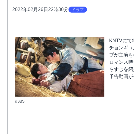
2022年02月26日22時30分
ドラマ
KNTVに
チョンギ（
プが主演を
ロマンス時
らすじを紹
予告動画が
©︎SBS