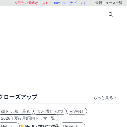
今見たい番組が、ある！
navicon［ナビコン］
最新ニュース一覧
クローズアップ
もっと見る
朝ドラ:風、薫る
大河:豊臣兄弟!
VIVANT
2026年夏(7月)国内ドラマ一覧
Netflix
Disney+
Netflix2026年作品