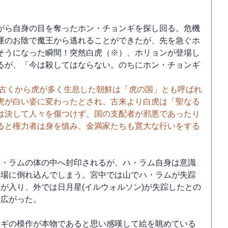
がら自身の目を奪ったホン・チョンギを探し回る。危機
運のお陰で魔王から逃れることができたが、先を急ぐホ
そうになった瞬間！突然白虎（※）、ホリョンが登場し
るが、「今は殺してはならない。のちにホン・チョンギ
。古くから虎が多く生息した朝鮮は「虎の国」とも呼ばれ
虎が白い姿に変わったとされ、古来より白虎は「聖なる
は決して人々を傷つけず、国の支配者が邪悪であったり
ると権力者は身を慎み、金満家たちも寛大な行いをする
ハ・ラムの体の中へ封印されるが、ハ・ラム自身は意識
の場に倒れ込んでしまう。宮中では山でハ・ラムが失踪
が入り、外では日月星(イルウォルソン)が失踪したとの
に広がった。
ンギの模作が本物であると思い感嘆して絵を眺めている