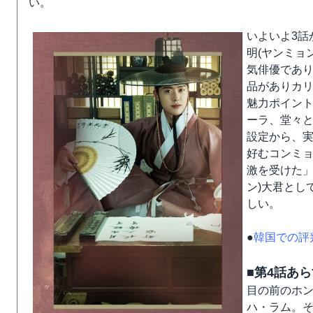
い。
いよいよ3話
明(ヤンミョ
気俳優であ
品がありカ
魅力ポイント
ーラ、堂々
設定から、
好むコンミ
激を受けた」
ン)大君とし
しい。
●
韓国での評
■第4話あ
目の前のホ
ハ・ラム。そ