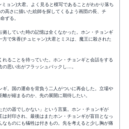
ンミョン)大君。よく見ると模写であることがわかり落ち
術の高さに描いた絵師を探してくるよう画団の長、チ
へ命ずる。
占拠していた時の記憶は全くなかった。ホン・チョンギ
方で朱香(チュヒャン)大君とミスは、魔王に殺された
くれることを待っていた。ホン・チョンギと会話をする
去の思い出がフラッシュバックし…。
ンギ。国の運命を背負う二人がついに再会した。立場や
距離が縮まるのか、先の展開に期待したい。
ただの器でしかない」という言葉。ホン・チョンギが
王は封印され、最後はまたホン・チョンギが盲目となっ
んなものにも犠牲は付きもの。先を考えると少し胸が痛