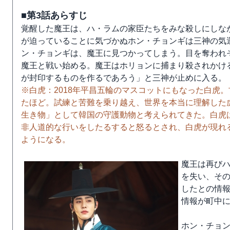
■第3話あらすじ
覚醒した魔王は、ハ・ラムの家臣たちをみな殺しにしな
が迫っていることに気づかぬホン・チョンギは三神の気
ン・チョンギは、魔王に見つかってしまう。目を奪われ
魔王と戦い始める。魔王はホリョンに捕まり殺されかけ
が封印するものを作るであろう」と三神が止めに入る。
※白虎：2018年平昌五輪のマスコットにもなった白虎
たほど。試練と苦難を乗り越え、世界を本当に理解した
生き物」として韓国の守護動物と考えられてきた。白虎
非人道的な行いをしたるすると怒るとされ、白虎が現れ
ようになる。
魔王は再び
を失い、そ
したとの情報
情報が町中
ホン・チョ