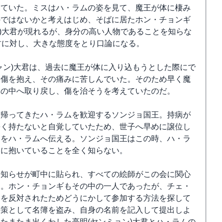
見ていた。ミスはハ・ラムの姿を見て、魔王が体に棲み
のではないかと考えはじめ、そばに居たホン・チョンギ
)大君が現れるが、身分の高い人物であることを知らな
君に対し、大きな態度をとり口論になる。
ャン)大君は、過去に魔王が体に入り込もうとした際にで
い傷を抱え、その痛みに苦しんでいた。そのため早く魔
体の中へ取り戻し、傷を治そうを考えていたのだ。
て帰ってきたハ・ラムを歓迎するソンジョ国王。持病が
長く持たないと自覚していたため、世子へ早めに譲位し
えをハ・ラムへ伝える。ソンジョ国王はこの時、ハ・ラ
胸に抱いていることを全く知らない。
お知らせが町中に貼られ、すべての絵師がこの会に関心
た。ホン・チョンギもその中の一人であったが、チェ・
加を反対されたためどうにかして参加する方法を探して
の策として名簿を盗み、自身の名前を記入して提出しよ
たまたま出くわした亮明(ヤンミョン)大君とハ・ラムの