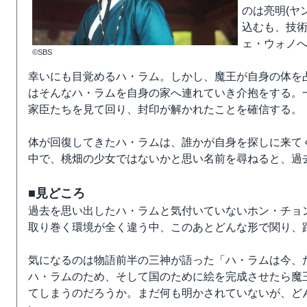
のは亮明(ヤ
込むも、技
ェ・ウォノ
©SBS
幸いにも目覚めるハ・ラム。しかし、魔王が自身の体を
はそんなハ・ラムを自身の家へ連れていき介抱をする。一
家臣たちを見て回り、封印が解かれたことを確信する。
体が回復してきたハ・ラムは、誰かが自身を探しに来て
中で、桃畑の少女ではないかと思い名前を尋ねると、過
■見どころ
過去を思い出したハ・ラムと気付いていないホン・チョ
取り巻く環境が全く違う中、このあとどんな形で関り、
気になるのは物語前半の三神が語った「ハ・ラムは今、
ハ・ラムのため、そして国のために絵を完成させたら魔
てしまうのだろうか。まだ何も明かされていないが、ど