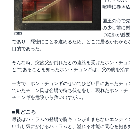
喧嘩に巻き
国王の命で
の少し前に
©SBS
つ絵師が必要
であり、隠密にことを進めるため、どこに居るかわから
目的であった。
そんな時、突然父が倒れたとの連絡を受けたホン・チョ
と”であることを知ったホン・チョンギは、父の病を治
一方で、ホン・チョンギのせいでひどい目にあったチョ
ていたチョン氏は会場で待ち伏せをし、現れたホン・チ
チョンギを危険から救い出すが…。
■見どころ
最後はハ・ラムの登場で胸キュンが止まらないエンディ
い出し気にかけるハ・ラムと、溢れる才能に関心を抱き始