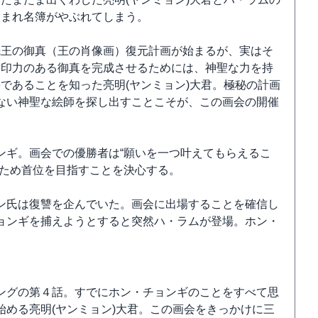
込まれ名簿がやぶれてしまう。
先王の御真（王の肖像画）復元計画が始まるが、実はそ
封印力のある御真を完成させるためには、神聖な力を持
であることを知った亮明(ヤンミョン)大君。極秘の計画
ない神聖な絵師を探し出すことこそが、この画会の開催
ンギ。画会での優勝者は“願いを一つ叶えてもらえるこ
すため首位を目指すことを決心する。
ン氏は復讐を企んでいた。画会に出場することを確信し
ョンギを捕えようとすると突然ハ・ラムが登場。ホン・
ングの第４話。すでにホン・チョンギのことをすべて思
める亮明(ヤンミョン)大君。この画会をきっかけに三