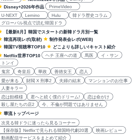
PrimeVideo
Disney+2026年作品
U-NEXT
Lemino
Hulu
韓ドラ歴史コラム
グローバル視点で読む韓国ドラ
【最新8月】韓国でスタートの新韓ドラ月別一覧
韓流再現レポ(取材)
制作発表会レポ(WEB)
韓国TV視聴率TOP10
どこよりも詳しい!キャスト紹介
ヘチ 王座への道
馬医
イ・サン
Netflix世界TOP10
トンイ
鬼宮
奇皇后
華政
善徳女王
恋人
愛が来る
財閥 X 刑事2
夫婦の結末
マンションのお仕事
人妻キラー
恋は飴模様
君へと続く僕のドリーム!
恋は命がけ
殺し屋たちの店2
今、不倫が問題ではありません
華流トップページ
次見る韓ドラに迷ったら見るコーナー
【保存版】Netflixで見られる韓国時代劇20選
映画レビュー
動画配信サービスをまとめて紹介