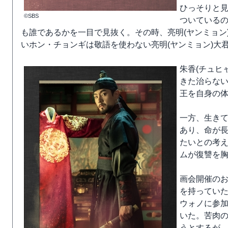
ひっそりと
©SBS
ついている
も誰であるかを一目で見抜く。その時、亮明(ヤンミョン
いホン・チョンギは敬語を使わない亮明(ヤンミョン)大
朱香(チュヒ
きた治らな
王を自身の
一方、生き
あり、命が
たいとの考
ムが復讐を
画会開催の
を持ってい
ウォノに参
いた。苦肉
うとするが、